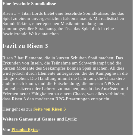
Eine fesselnde Soundkulisse
Risen 3 – Titan Lords bietet eine fesselnde Soundkulisse, die das
Spiel zu einem unvergesslichen Erlebnis macht. Mit realistischen
Soundeffekten, einer epischen Musikuntermalung und
stimmungsvoller Sprachausgabe lässt das Spiel dich in eine
faszinierende Welt eintauchen.
Fazit zu Risen 3
Risen 3 hat Elemente, die in kurzen Schüben Spaß machen: Das
Erkunden von Inseln, die Teilnahme am Schwertkampf und die
kurzen Momente des Seekampfes können Spaß machen. All dies
wird jedoch durch Elemente untergraben, die die Kampagne in die
Länge ziehen. Die Handlung nimmt nie Fahrt auf, die Charaktere
ändern sich kaum, und die Entscheidung, die meisten NPCs zu
Ladenbesitzern oder Lehrern zu machen, macht das Ausrüsten und
Erlernen neuer Fähigkeiten zu einem Chaos, was alles verhindert,
dass Risen 3 den modernen RPG-Erwartungen entspricht.
Seite von Risen 3
Hier geht es zur
Weitere Games auf Games und Lyrik:
Piranha Bytes
Von
: