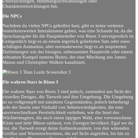
Überraschungen, Stimmungsschwankungen oder
Charakterentwicklungen hin.
Die NPCs
Nachdem du vielen NPCs geholfen hast, gibt es keine weiteren
bemerkenswerten Interaktionen geben, was eine Schande ist, da die
Sprachausgabe für die Hauptdarsteller von Risen 3 unvergesslich ist.
Gelegentlich liegt es an einem ärgerlich gelieferten Satz oder einer
schäbigen Animation, aber normalerweise liegt es an inspirierten
Darbietungen wie der bissigen, unbenannten Hauptrolle oder einem
seltsamen Kumpel namens Bones, der eine Mischung aus James
Mason und Christopher Walken kanalisiert.
Die wahren Stars in Risen 3
Die wahren Stars von Risen 3 sind jedoch, zumindest aus Sicht des
visuellen Designs, die Tierwelt und ihre Umgebung. Die Umgebung
ist zu vollgestopft mit unnützen Gegenständen, jedoch beherbergt
jede der Inseln eine Vielzahl von Sehenswürdigkeiten, die eine
unverwechselbare Persönlichkeit verleihen, wie die Insel des
Wächtermagiers, die auch einen üppigen Wald, eine verwunschene
Küste und tiefe Minen umfasst, von Zwergen bevölkert. Egal wo du
bist, die Tierwelt erregt deine Aufmerksamkeit, von den wütenden
Gorillas und Warzenschweinen, die auf Sicht angreifen, bis hin zu