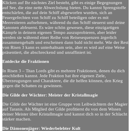
Klicken auf Ihr nächstes Ziel besteht, gibt es einige Begegnungen
auf See, die eine nette Abwechslung bieten. Du kannst Sprengstoffe
entschärfen, die auf dein Schiff abgeworfen wurden, sich an
Feuergefechten von Schiff zu Schiff beteiligen oder es mit
Meerestieren aufnehmen, während du das Schiff steuerst und deine
Kanonen abfeuerst. Es wäre schön gewesen, diese einzigartigen
Kämpfe in deinem eigenen Tempo auszuprobieren, aber leider
werden sie während einer Reihe von Reisesequenzen ärgerlich
zusammengeballt und erscheinen dann bald nicht mehr. Wie der Rest
von Risen 3 kann es unterhaltsam sein, aber es wird auf eine Weise
präsentiert, die abschreckend und unraffiniert ist.
Entdecke die Fraktionen
In Risen 3 – Titan Lords gibt es mehrere Fraktionen, denen du dich
anschließen kannst. Jede Fraktion hat ihre eigenen Ziele,
Überzeugungen und Charaktere, die dir helfen können, den Krieg
gegen die Schatten zu gewinnen.
Die Gilde der Wächter: Meister der Kristallmagie
Die Gilde der Wächter ist eine Gruppe von Leibwächtern der Magier
auf Taranis. Als Mitglied der Gilde profitierst du von dem Wissen
deiner Meister über Kristallmagie und kannst dich so in der Schlacht
stärker machen.
Die Dämonenjäger: Wiederbelebter Kult