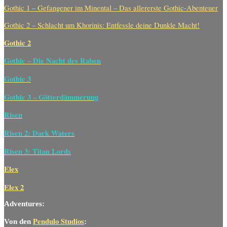
Gothic 1 – Gefangener im Minental – Das allererste Gothic-Abenteuer
Gothic 2 – Schlacht um Khorinis: Entfessle deine Dunkle Macht!
Gothic 2
Gothic – Die Nacht des Raben
Gothic 3
Gothic 3 – Götterdämmerung
Risen
Risen 2: Dark Waters
Risen 3: Titan Lords
Elex
Elex 2
Adventures:
Pendulo Studios
Von den
: