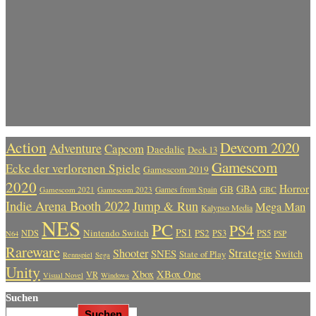
Action
Devcom 2020
Adventure
Capcom
Daedalic
Deck 13
Gamescom
Ecke der verlorenen Spiele
Gamescom 2019
2020
Horror
GBA
GB
Gamescom 2021
Gamescom 2023
Games from Spain
GBC
Indie Arena Booth 2022
Jump & Run
Mega Man
Kalypso Media
NES
PC
PS4
PS1
Nintendo Switch
PS2
PS5
NDS
PS3
PSP
N64
Rareware
Strategie
Shooter
SNES
Switch
State of Play
Rennspiel
Sega
Unity
Xbox
XBox One
VR
Visual Novel
Windows
Suchen
Suchen