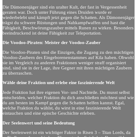
Die Dämonenjäger sind ein uralter Kult, der fast in Vergessenheit
geraten war. Doch unter Führung eines Druiden wurde er
wiederbelebt und kämpft jetzt gegen die Schatten. Als Dämonenjäger
trägst du schwere Rüstungen und Nahkampfwaffen und hast die
Fähigkeit, Beschwörungszauber mittels Runen zu wirken. Besonders
beeindruckend ist deine Fähigkeit zur Teleportation.
Die Voodoo-Piraten: Meister der Voodoo-Zauber
Die Voodoo-Piraten sind die Einzigen, die Zugang zu den mächtigen
Voodoo-Zaubern des Eingeborenenstammes auf Kila haben. Obwohl
sie im Vergleich zu anderen Fraktionen weniger straff organisiert
sind, sind sie in der Lage, ihre Gegner mit ihren mächtigen Zaubern
zu überraschen.
Wähle deine Fraktion und erlebe eine faszinierende Welt
Jede Fraktion hat ihre eigenen Vor- und Nachteile. Du musst selbst
entscheiden, welcher Fraktion du dich anschließen möchtest und wie
du am besten im Kampf gegen die Schatten helfen kannst. Egal,
welche Fraktion du wählst, du wirst in eine faszinierende Welt
eintauchen und eine epische Geschichte erleben.
Der Seelenwert und seine Bedeutung
Der Seelenwert ist ein wichtiger Faktor in Risen 3 – Titan Lords, da