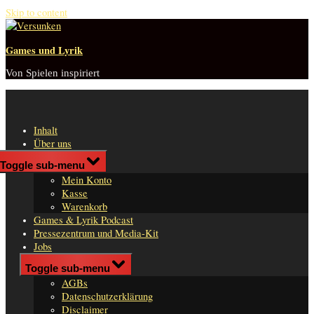
Skip to content
Games und Lyrik
Von Spielen inspiriert
Inhalt
Über uns
Shop
Toggle sub-menu
n
Mein Konto
er
Kasse
Warenkorb
Games & Lyrik Podcast
Pressezentrum und Media-Kit
Jobs
Impressum
Toggle sub-menu
AGBs
Datenschutzerklärung
Disclaimer