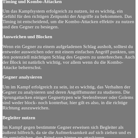
Timing und Kombo-Attacken
Um das Kampfsystem erfolgreich zu nutzen, ist es wichtig, ein
Gefühl für den richtigen Zeitpunkt der Angriffe zu bekommen. Das
Timing ist entscheidend, um die Kombo-Attacken effektiv zu nutzen
und den Gegner zu besiegen.
Ausweichen und Blocken
Wenn ein Gegner zu einem aufgeladenen Schlag ausholt, solltest du
entweder ausweichen oder mit einem einfachen Angriff punkten, um
den potenziell mächtigen Schlag des Gegners zu unterbrechen. Auch
der Block ist natürlich wichtig, vor allem wenn du die Kombo-
Attacke beherrschst.
Gegner analysieren
Um im Kampf erfolgreich zu sein, ist es wichtig, das Verhalten der
Gegner zu analysieren und deren Angriffsmuster zu studieren. Die
Sprungattacken einiger Gegnertypen wie Seelenfresser oder Golems
sind weder block- noch konterbar, hier gilt es also, in die richtige
Richtung auszuweichen.
Begleiter nutzen
Im Kampf gegen bestimmte Gegner erweisen sich Begleiter als
äußerst hilfreich, da sie die Aufmerksamkeit auf sich ziehen und es
dir ermöglichen, den Feind von hinten zu attackieren.