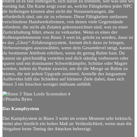
erstere ist es fast unmöglich, sich daran zu erinnern, wer was und wo
vorrätig hat. Die Karte zeigt zwar an, welche Fähigkeiten jeder NPC
dir beibringen können aber nicht die Voraussetzungen, die
erforderlich sind, um sie zu erlernen. Diese Fähigkeiten umfassen
verschiedene Handwerksformen, von denen viele Gegenstände
erfordern, die nicht als Zutaten gekennzeichnet sind, was zu einer
Zurückhaltung führt, etwas zu verkaufen. Wenn es eines der
Rollenspielelemente von Risen 3 wert ist, gelobt zu werden, dann ist
es das „Glory“-Erfahrungssystem. Anstatt dich dazu zu bringen,
Verbesserungen auszuwählen, wenn dein Gesamtlevel steigt, kannst
du bestimmte Attribute erhöhen, wenn du genug Ruhm hast. Du
kannst sie gleichmäßig verteilen und dich ständig verbessern oder
sparen und ein dominanter Schwertkämpfer, Schütze oder Magier
werden, indem du Punkte zuweist, um dir die Menge an Ruhm zu
leisten, die mit jedem Upgrade zunimmt. Anstelle des langsamen
Auflevelns hilft das Schießen auf kleinere Ziele dabei, dass sich
Risen 3 ein bisschen weniger mühsam anfühlt.
©Piranha Bytes
Das Kampfsystem
Das Kampfsystem in Risen 3 wirkt im ersten Moment sehr hektisch,
bietet aber letztlich ein hohes Maß an Verlässlichkeit, wenn man die
Vorgaben beim Timing der Attacken beherzigt.