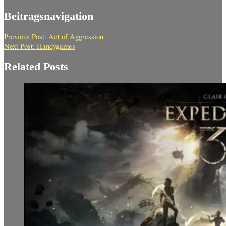
Beitragsnavigation
Previous Post:
Act of Aggression
Next Post:
Handygames
Related Posts