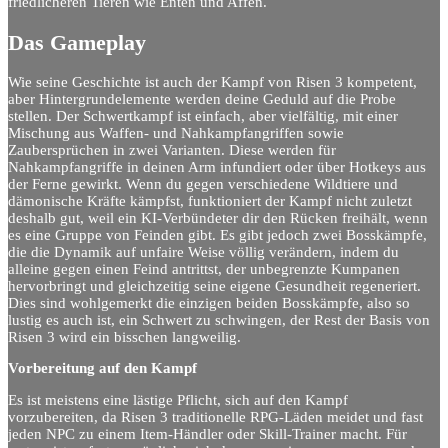
friedlicheren Tieren wie Enten und Affen.
Das Gameplay
Wie seine Geschichte ist auch der Kampf von Risen 3 kompetent,
aber Hintergrundelemente werden deine Geduld auf die Probe
stellen. Der Schwertkampf ist einfach, aber vielfältig, mit einer
Mischung aus Waffen- und Nahkampfangriffen sowie
Zaubersprüchen in zwei Varianten. Diese werden für
Nahkampfangriffe in deinen Arm infundiert oder über Hotkeys aus
der Ferne gewirkt. Wenn du gegen verschiedene Wildtiere und
dämonische Kräfte kämpfst, funktioniert der Kampf nicht zuletzt
deshalb gut, weil ein KI-Verbündeter dir den Rücken freihält, wenn
es eine Gruppe von Feinden gibt. Es gibt jedoch zwei Bosskämpfe,
die die Dynamik auf unfaire Weise völlig verändern, indem du
alleine gegen einen Feind antrittst, der unbegrenzte Kumpanen
hervorbringt und gleichzeitig seine eigene Gesundheit regeneriert.
Dies sind wohlgemerkt die einzigen beiden Bosskämpfe, also so
lustig es auch ist, ein Schwert zu schwingen, der Rest der Basis von
Risen 3 wird ein bisschen langweilig.
Vorbereitung auf den Kampf
Es ist meistens eine lästige Pflicht, sich auf den Kampf
vorzubereiten, da Risen 3 traditionelle RPG-Läden meidet und fast
jeden NPC zu einem Item-Händler oder Skill-Trainer macht. Für