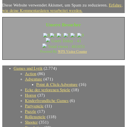
Erfahre,
Diese Website verwendet Akismet, um Spam zu reduzieren.
wie deine Kommentardaten verarbeitet werden.
Unsere Besucher
Users Today : 41
Total views : 461651
WPS Visitor Counter
Powered By
Games und Lyrik
(2.774)
Action
(86)
Adventure
(471)
Point & Click-Adventure
(16)
Ecke der verlorenen Spiele
(18)
Horror
(37)
Kinderfreundliche Games
(6)
Partyspiele
(11)
Puzzle
(17)
Rollenspiele
(118)
Shooter
(351)