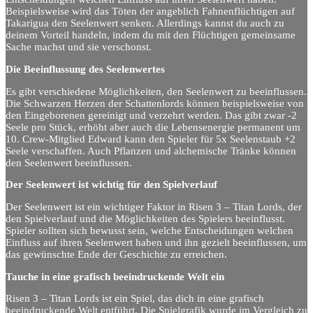
Beispielsweise wird das Töten der angeblich Fahnenflüchtigen auf
Takarigua den Seelenwert senken. Allerdings kannst du auch zu
deinem Vorteil handeln, indem du mit den Flüchtigen gemeinsame
Sache machst und sie verschonst.
Die Beeinflussung des Seelenwertes
Es gibt verschiedene Möglichkeiten, den Seelenwert zu beeinflussen.
Die Schwarzen Herzen der Schattenlords können beispielsweise von
den Eingeborenen gereinigt und verzehrt werden. Das gibt zwar -2
Seele pro Stück, erhöht aber auch die Lebensenergie permanent um
10. Crew-Mitglied Edward kann den Spieler für 5x Seelenstaub +2
Seele verschaffen. Auch Pflanzen und alchemische Tränke können
den Seelenwert beeinflussen.
Der Seelenwert ist wichtig für den Spielverlauf
Der Seelenwert ist ein wichtiger Faktor in Risen 3 – Titan Lords, der
den Spielverlauf und die Möglichkeiten des Spielers beeinflusst.
Spieler sollten sich bewusst sein, welche Entscheidungen welchen
Einfluss auf ihren Seelenwert haben und ihn gezielt beeinflussen, um
das gewünschte Ende der Geschichte zu erreichen.
Tauche in eine grafisch beeindruckende Welt ein
Risen 3 – Titan Lords ist ein Spiel, das dich in eine grafisch
beeindruckende Welt entführt. Die Spielgrafik wurde im Vergleich zu