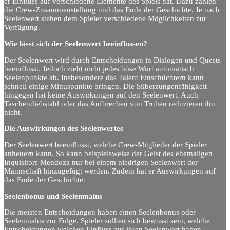
er Einfluss auf verschiedene Elemente des Spiels hat. Dazu zählen
die Crew-Zusammenstellung und das Ende der Geschichte. Je nach
Seelenwert stehen dem Spieler verschiedene Möglichkeiten zur
Verfügung.
Wie lässt sich der Seelenwert beeinflussen?
Der Seelenwert wird durch Entscheidungen in Dialogen und Quests
beeinflusst. Jedoch zieht nicht jedes böse Wort automatisch
Seelenpunkte ab. Insbesondere das Talent Einschüchtern kann
schnell einige Minuspunkte bringen. Die Silberzungenfähigkeit
hingegen hat keine Auswirkungen auf den Seelenwert. Auch
Taschendiebstahl oder das Aufbrechen von Truhen reduzieren ihn
nicht.
Die Auswirkungen des Seelenwertes
Der Seelenwert beeinflusst, welche Crew-Mitglieder der Spieler
anheuern kann. So kann beispielsweise der Geist des ehemaligen
Inquisitors Mendoza nur bei einem niedrigen Seelenwert der
Mannschaft hinzugefügt werden. Zudem hat er Auswirkungen auf
das Ende der Geschichte.
Seelenbonus und Seelenmalus
Die meisten Entscheidungen haben einen Seelenbonus oder
Seelenmalus zur Folge. Spieler sollten sich bewusst sein, welche
Entscheidungen welchen Einfluss auf ihren Seelenwert haben.