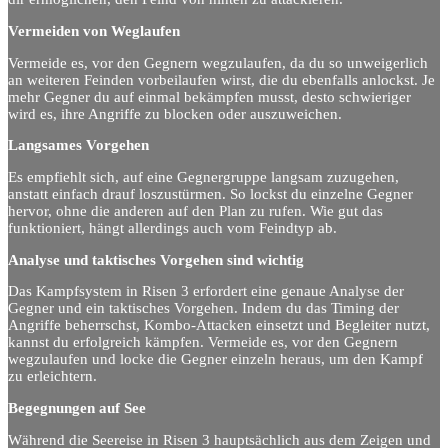
Vermeiden von Weglaufen
Vermeide es, vor den Gegnern wegzulaufen, da du so unweigerlich
an weiteren Feinden vorbeilaufen wirst, die du ebenfalls anlockst. Je
mehr Gegner du auf einmal bekämpfen musst, desto schwieriger
wird es, ihre Angriffe zu blocken oder auszuweichen.
Langsames Vorgehen
Es empfiehlt sich, auf eine Gegnergruppe langsam zuzugehen,
anstatt einfach drauf loszustürmen. So lockst du einzelne Gegner
hervor, ohne die anderen auf den Plan zu rufen. Wie gut das
funktioniert, hängt allerdings auch vom Feindtyp ab.
Analyse und taktisches Vorgehen sind wichtig
Das Kampfsystem in Risen 3 erfordert eine genaue Analyse der
Gegner und ein taktisches Vorgehen. Indem du das Timing der
Angriffe beherrschst, Kombo-Attacken einsetzt und Begleiter nutzt,
kannst du erfolgreich kämpfen. Vermeide es, vor den Gegnern
wegzulaufen und locke die Gegner einzeln heraus, um den Kampf
zu erleichtern.
Begegnungen auf See
Während die Seereise in Risen 3 hauptsächlich aus dem Zeigen und