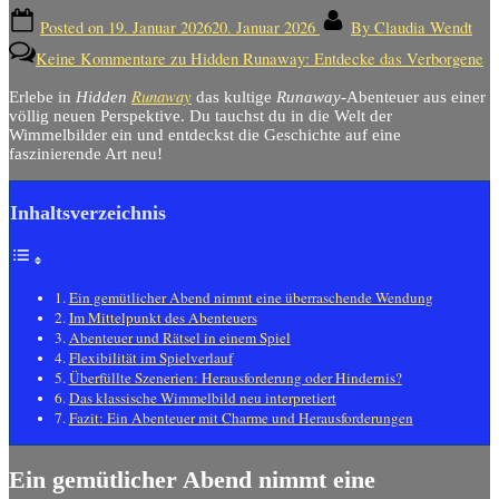
Posted on
19. Januar 2026
20. Januar 2026
By
Claudia Wendt
Keine Kommentare
zu Hidden Runaway: Entdecke das Verborgene
Runaway
Erlebe in
Hidden
das kultige
Runaway
-Abenteuer aus einer
völlig neuen Perspektive. Du tauchst du in die Welt der
Wimmelbilder ein und entdeckst die Geschichte auf eine
faszinierende Art neu!
Inhaltsverzeichnis
Ein gemütlicher Abend nimmt eine überraschende Wendung
Im Mittelpunkt des Abenteuers
Abenteuer und Rätsel in einem Spiel
Flexibilität im Spielverlauf
Überfüllte Szenerien: Herausforderung oder Hindernis?
Das klassische Wimmelbild neu interpretiert
Fazit: Ein Abenteuer mit Charme und Herausforderungen
Ein gemütlicher Abend nimmt eine