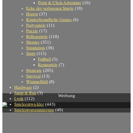
Point & Click-Adventure
(16)
Ecke der verlorenen Spiele
(18)
Horror
(37)
Kinderfreundliche Games
(6)
Partyspiele
(11)
Puzzle
(17)
Rollenspiele
(118)
Shooter
(351)
Simulation
(38)
Sport
(115)
Fußball
(5)
Rennspiele
(7)
Strategie
(205)
Survival
(13)
Wimmelbild
(8)
Hardware
(2)
Jump & Run
(3)
Werbung
Lyrik
(112)
Spieleentwickler
(443)
Spieleprogrammierung
(49)