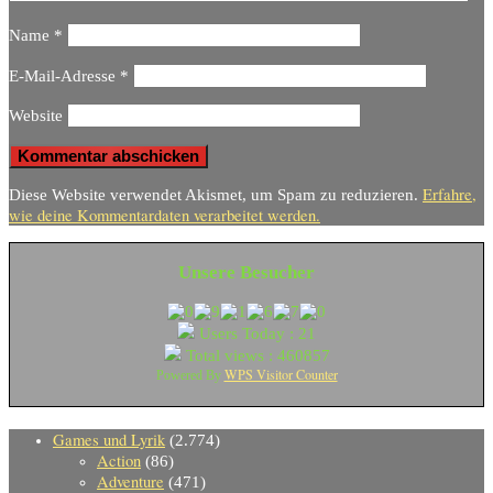
Name
*
E-Mail-Adresse
*
Website
Erfahre,
Diese Website verwendet Akismet, um Spam zu reduzieren.
wie deine Kommentardaten verarbeitet werden.
Unsere Besucher
Users Today : 21
Total views : 460857
WPS Visitor Counter
Powered By
Games und Lyrik
(2.774)
Action
(86)
Adventure
(471)