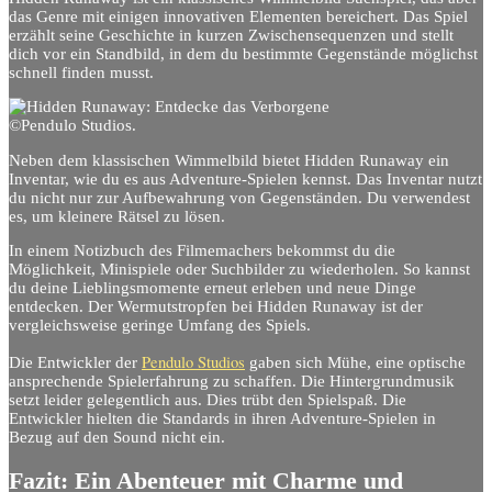
das Genre mit einigen innovativen Elementen bereichert. Das Spiel
erzählt seine Geschichte in kurzen Zwischensequenzen und stellt
dich vor ein Standbild, in dem du bestimmte Gegenstände möglichst
schnell finden musst.
©Pendulo Studios.
Neben dem klassischen Wimmelbild bietet Hidden Runaway ein
Inventar, wie du es aus Adventure-Spielen kennst. Das Inventar nutzt
du nicht nur zur Aufbewahrung von Gegenständen. Du verwendest
es, um kleinere Rätsel zu lösen.
In einem Notizbuch des Filmemachers bekommst du die
Möglichkeit, Minispiele oder Suchbilder zu wiederholen. So kannst
du deine Lieblingsmomente erneut erleben und neue Dinge
entdecken. Der Wermutstropfen bei Hidden Runaway ist der
vergleichsweise geringe Umfang des Spiels.
Pendulo Studios
Die Entwickler der
gaben sich Mühe, eine optische
ansprechende Spielerfahrung zu schaffen. Die Hintergrundmusik
setzt leider gelegentlich aus. Dies trübt den Spielspaß. Die
Entwickler hielten die Standards in ihren Adventure-Spielen in
Bezug auf den Sound nicht ein.
Fazit: Ein Abenteuer mit Charme und