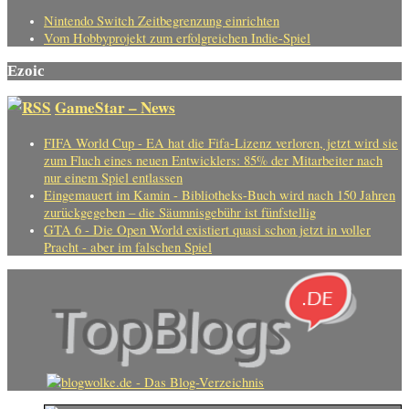
Nintendo Switch Zeitbegrenzung einrichten
Vom Hobbyprojekt zum erfolgreichen Indie-Spiel
Ezoic
GameStar – News
FIFA World Cup - EA hat die Fifa-Lizenz verloren, jetzt wird sie
zum Fluch eines neuen Entwicklers: 85% der Mitarbeiter nach
nur einem Spiel entlassen
Eingemauert im Kamin - Bibliotheks-Buch wird nach 150 Jahren
zurückgegeben – die Säumnisgebühr ist fünfstellig
GTA 6 - Die Open World existiert quasi schon jetzt in voller
Pracht - aber im falschen Spiel