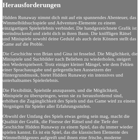
Herausforderungen
Hidden Runaway nimmt dich mit auf ein spannendes Abenteuer, das
Wimmelbildsuchspiele und Adventure-Elemente zu einem
einzigartigen Spielerlebnis verbindet. Die handgezeichnete Grafik ist
beeindruckend und zieht dich in ihren Bann. Die kniffligen Rätsel
und Minispiele sowohl deine Geduld als auch dein Können stellt das
Game auf die Proble.
Die Geschichte von Brian und Gina ist fesselnd. Die Möglichkeit, die
Minispiele und Suchbilder nach Belieben zu wiederholen, steigert
den Wiederspielwert. Trotz einiger kleiner Mängel, wie dem Fehlen
einer Sprachausgabe und gelegentlichen Aussetzern der
Hintergrundmusik, bietet Hidden Runaway ein intensives und
unterhaltsames Spielerlebnis.
Die Flexibilität, Spielstile anzupassen, und die Möglichkeit,
Minispiele zu überspringen, wenn sie zu herausfordernd sind,
erhöhen die Zugänglichkeit des Spiels und das Game wird zu einem
Vergnügen für Spieler aller Erfahrungsstufen.
Obwohl der Umfang des Spiels etwas gering sein mag, macht die
Qualität der Grafik, die Finesse der Rätsel und die Tiefe der
Geschichte Hidden Runaway zu einem Spiel, das du immer wieder
spielen kannst. Es ist ein Spiel, das die klassischen Elemente des
Wimmelbildgenres aufgreift und ihnen eine frische, moderne