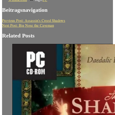
Beitragsnavigation
Previous Post:
Assassin’s Creed Shadows
Next Post:
Big Nose the Caveman
Related Posts