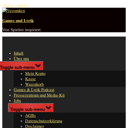
Skip to content
Games und Lyrik
Von Spielen inspiriert
Inhalt
Über uns
Shop
Toggle sub-menu
n
Mein Konto
er
Kasse
Warenkorb
Games & Lyrik Podcast
Pressezentrum und Media-Kit
Jobs
Impressum
Toggle sub-menu
AGBs
Datenschutzerklärung
Disclaimer