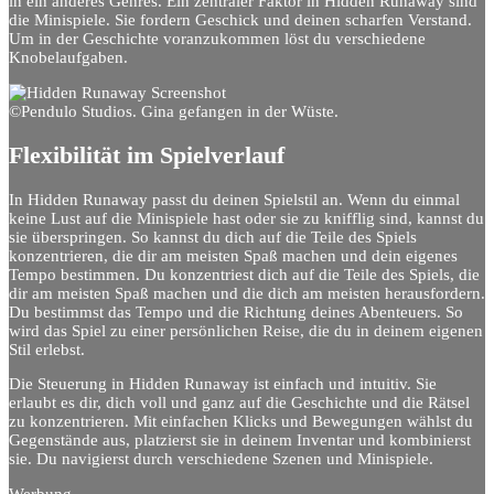
in ein anderes Genres. Ein zentraler Faktor in Hidden Runaway sind
die Minispiele. Sie fordern Geschick und deinen scharfen Verstand.
Um in der Geschichte voranzukommen löst du verschiedene
Knobelaufgaben.
©Pendulo Studios. Gina gefangen in der Wüste.
Flexibilität im Spielverlauf
In Hidden Runaway passt du deinen Spielstil an. Wenn du einmal
keine Lust auf die Minispiele hast oder sie zu knifflig sind, kannst du
sie überspringen. So kannst du dich auf die Teile des Spiels
konzentrieren, die dir am meisten Spaß machen und dein eigenes
Tempo bestimmen. Du konzentriest dich auf die Teile des Spiels, die
dir am meisten Spaß machen und die dich am meisten herausfordern.
Du bestimmst das Tempo und die Richtung deines Abenteuers. So
wird das Spiel zu einer persönlichen Reise, die du in deinem eigenen
Stil erlebst.
Die Steuerung in Hidden Runaway ist einfach und intuitiv. Sie
erlaubt es dir, dich voll und ganz auf die Geschichte und die Rätsel
zu konzentrieren. Mit einfachen Klicks und Bewegungen wählst du
Gegenstände aus, platzierst sie in deinem Inventar und kombinierst
sie. Du navigierst durch verschiedene Szenen und Minispiele.
Werbung