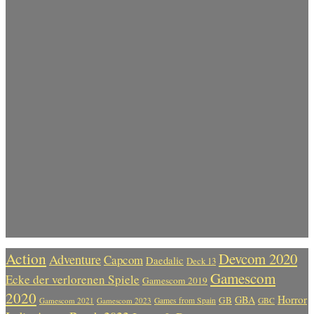
Action
Devcom 2020
Adventure
Capcom
Daedalic
Deck 13
Gamescom
Ecke der verlorenen Spiele
Gamescom 2019
2020
Horror
GBA
GB
Gamescom 2021
Gamescom 2023
Games from Spain
GBC