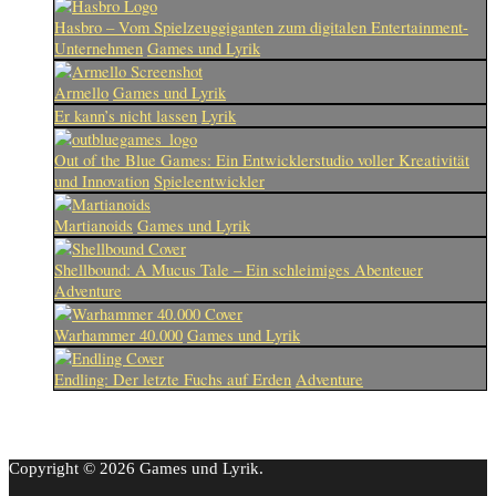
Hasbro – Vom Spielzeuggiganten zum digitalen Entertainment-
Unternehmen
Games und Lyrik
Armello
Games und Lyrik
Er kann’s nicht lassen
Lyrik
Out of the Blue Games: Ein Entwicklerstudio voller Kreativität
und Innovation
Spieleentwickler
Martianoids
Games und Lyrik
Shellbound: A Mucus Tale – Ein schleimiges Abenteuer
Adventure
Warhammer 40.000
Games und Lyrik
Endling: Der letzte Fuchs auf Erden
Adventure
Copyright © 2026 Games und Lyrik.