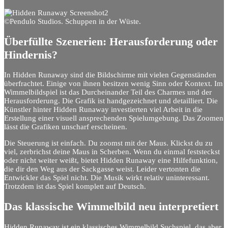
©Pendulo Studios. Schuppen in der Wüste.
Überfüllte Szenerien: Herausforderung oder
Hindernis?
In Hidden Runaway sind die Bildschirme mit vielen Gegenständen
überfrachtet. Einige von ihnen besitzen wenig Sinn oder Kontext. Im
Wimmelbildspiel ist das Durcheinander Teil des Charmes und der
Herausforderung. Die Grafik ist handgezeichnet und detailliert. Die
Künstler hinter Hidden Runaway investierten viel Arbeit in die
Erstellung einer visuell ansprechenden Spielumgebung. Das Zoomen
lässt die Grafiken unscharf erscheinen.
Die Steuerung ist einfach. Du zoomst mit der Maus. Klickst du zu
viel, zerbrichst deine Maus in Scherben. Wenn du einmal feststeckst
oder nicht weiter weißt, bietet Hidden Runaway eine Hilfefunktion,
die dir den Weg aus der Sackgasse weist. Leider vertonten die
Entwickler das Spiel nicht. Die Musik wirkt relativ uninteressant.
Trotzdem ist das Spiel komplett auf Deutsch.
Das klassische Wimmelbild neu interpretiert
Hidden Runaway ist ein klassisches Wimmelbild Suchspiel, das aber