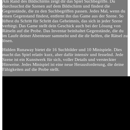
Am Rand des Bildschirms zeigt dir das Spiel Suchbegriffe. Du
durchsuchst die Szenen auf dem Bildschirm und findest die
Gegenstände, die zu den Suchbegriffen passen. Jedes Mal, wenn du
einen Gegenstand findest, entfernt ihn das Game aus der Szene. So
lüftest du Schritt für Schritt das Geheimnis, das sich in jeder Szene
verbirgt. Das Game stellt dein Geschick auch bei der Lösung von
Rätseln auf die Probe. Das Inventar beinhaltet Gegenstände, die du
im Laufe deiner Abenteuer sammelst und die dir helfen, die Rätsel zu
lösen.
Hidden Runaway bietet dir 16 Suchbilder und 10 Minispiele. Dies
macht das Spiel relativ kurz, aber dafür intensiv und fesselnd. Jede
Szene ist ein Kunstwerk für sich, voller Details und versteckter
Hinweise. Jedes Minispiel ist eine neue Herausforderung, die deine
Fähigkeiten auf die Probe stellt.