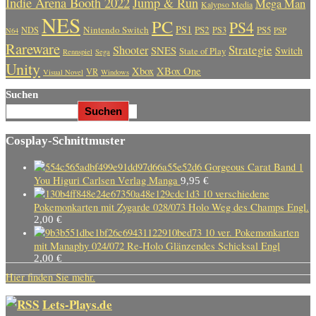
Indie Arena Booth 2022
Jump & Run
Mega Man
Kalypso Media
NES
PC
PS4
PS1
Nintendo Switch
PS2
PS5
NDS
PS3
PSP
N64
Rareware
Strategie
Shooter
SNES
Switch
State of Play
Rennspiel
Sega
Unity
Xbox
XBox One
VR
Visual Novel
Windows
Suchen
Suchen
Cosplay-Schnittmuster
Gorgeous Carat Band 1
You Higuri Carlsen Verlag Manga
9,95
€
10 verschiedene
Pokemonkarten mit Zygarde 028/073 Holo Weg des Champs Engl.
2,00
€
10 ver. Pokemonkarten
mit Manaphy 024/072 Re-Holo Glänzendes Schicksal Engl
2,00
€
Hier finden Sie mehr.
Lets-Plays.de