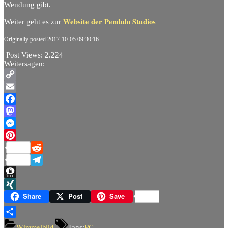
Wendung gibt.
Website der Pendulo Studios
Weiter geht es zur
Originally posted 2017-10-05 09:30:16.
Post Views:
2.224
Weitersagen:
Copy
Link
Email
Facebook
Mastodon
Messenger
Pinterest
Reddit
Telegram
Threema
XING
Share
Post
Save
Teilen
Wimmelbild
PC
Tags: