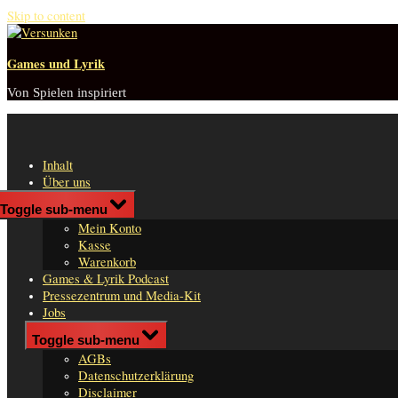
Skip to content
Games und Lyrik
Von Spielen inspiriert
Inhalt
Über uns
Shop
Toggle sub-menu
n
Mein Konto
er
Kasse
Warenkorb
Games & Lyrik Podcast
Pressezentrum und Media-Kit
Jobs
Impressum
Toggle sub-menu
AGBs
Datenschutzerklärung
Disclaimer