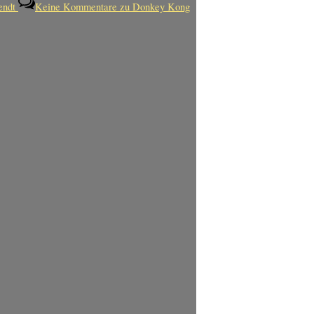
endt
Keine Kommentare
zu Donkey Kong