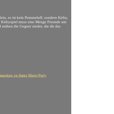
ein, es ist kein Pummeluff, sondern Kirby,
en Kirbyspiel muss eine Menge Freunde um
d mähen die Gegner nieder, die dir das
mentare
zu Super Mario Party