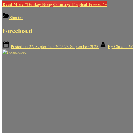
Read More
“Donkey Kong Country: Tropical Freeze”
»
Shooter
Foreclosed
Posted on
27. September 2025
29. September 2025
By
Claudia W