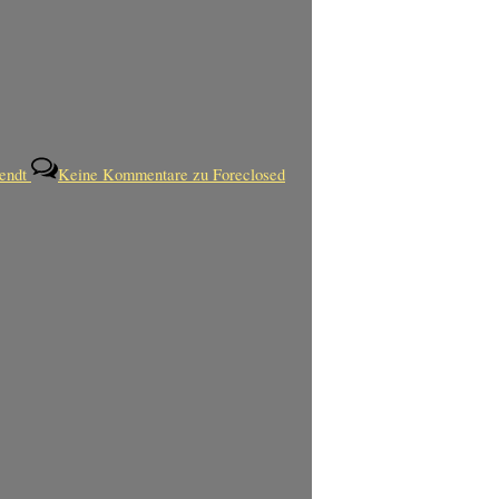
endt
Keine Kommentare
zu Foreclosed