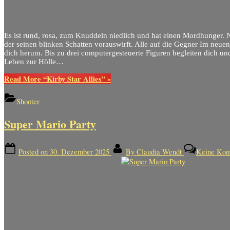
Es ist rund, rosa, zum Knuddeln niedlich und hat einen Mordhunger. N
der seinen blinken Schatten vorauswirft. Alle auf die Gegner Im neu
dich herum. Bis zu drei computergesteuerte Figuren begleiten dich un
Leben zur Hölle…
Read More
“Kirby Star Allies”
»
Shooter
Super Mario Party
Posted on
30. Dezember 2025
By
Claudia Wendt
Keine Kom