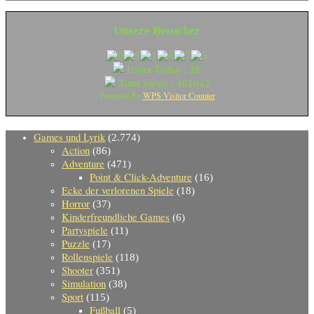
Unsere Besucher
Users Today : 26
Total views : 461042
WPS Visitor Counter
Powered By
Games und Lyrik
(2.774)
Action
(86)
Adventure
(471)
Point & Click-Adventure
(16)
Ecke der verlorenen Spiele
(18)
Horror
(37)
Kinderfreundliche Games
(6)
Partyspiele
(11)
Puzzle
(17)
Rollenspiele
(118)
Shooter
(351)
Simulation
(38)
Sport
(115)
Fußball
(5)