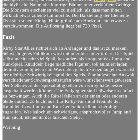
die idyllische Natur, alte knorrige Bäume oder zerklüftete Gebirge.
Die Monstern erscheinen viel zu niedlich, als dass man ihnen
wirklich etwas zuleide tun möchte. Die Darstellung der Elemente
lässt sich sehen. Einige Hintergründe am Horizont sind etwas zu
verschwommen. Die Auflösung liegt bei 720 Pixel.
Fazit
Kirby Star Allies richtet sich an Anfänger und das ist zu merken.
Selbst jüngeres Publikum wird mitunter hier unterfordert. Das Spiel
selbst macht sehr viel Spaß, besonders als kooperatives Jump and
Run-Spiel. Knuddeln liege niedliche Figuren, toll animiert laden
definitiv zum Spielen ein. Was dabei jedoch zu bemängeln wäre, ist
der niedrige Schwierigkeitsgrad des Spiels. Zumindest eine Auswahl
verschiedener Schwierigkeitsstufen wäre wünschenswert gewesen.
Der Stellenwert der Spezialfähigkeiten von Kirby hätte besser
ausgebaut werden können. Die Endgegner sind teilweise zu einfach
zu bezwingen. Auch die Rätsel fallen an der einen oder anderen
Stelle einfach zu leicht aus. Für Kirby-Fans und Freunde der
Knuddel- bzw. Jump and Run-Generation können beruhigt
zugreifen. Wer jedoch ein schwieriges, anspruchsvolles Jump and
Run sucht, ist hier an der falschen Stelle.
Werbung