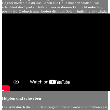
Gegner nieder, die dir das Leben zur Hölle machen wollen. Das
erleichtert das Spiel auffallend, was in diesem Fall nicht unbedingt
positiv ist. Dadurch unterfordert dich das Spiel nämlich relativ zügig.
Hüpfen und schweben
Die Welt durch die du dich springend und schwebend durchbewegst,