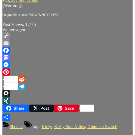
(Werbung)
Originally posted 2018-05-28 08:13:55.
Post Views:
1.775
Weitersagen:
Copy
Link
Email
Facebook
Mastodon
Messenger
Pinterest
Reddit
Telegram
Threema
XING
Share
Post
Save
Teilen
Shooter
Kirby
Kirby Star Allies
Nintendo Switch
Tags:
,
,