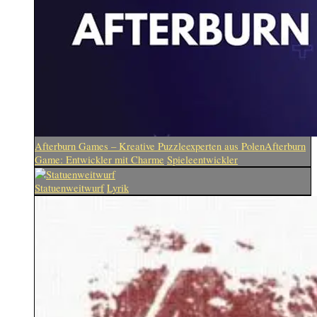
Afterburn Games – Kreative Puzzleexperten aus PolenAfterburn
Game: Entwickler mit Charme
Spieleentwickler
Statuenweitwurf
Lyrik