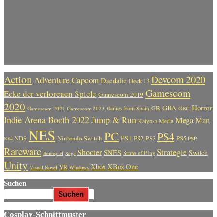
Action
Devcom 2020
Adventure
Capcom
Daedalic
Deck 13
Gamescom
Ecke der verlorenen Spiele
Gamescom 2019
2020
Horror
GBA
GB
Gamescom 2021
Gamescom 2023
Games from Spain
GBC
Indie Arena Booth 2022
Jump & Run
Mega Man
Kalypso Media
NES
PC
PS4
PS1
Nintendo Switch
PS2
PS5
NDS
PS3
PSP
N64
Rareware
Strategie
Shooter
SNES
Switch
State of Play
Rennspiel
Sega
Unity
Xbox
XBox One
VR
Visual Novel
Windows
Suchen
Suchen
Cosplay-Schnittmuster