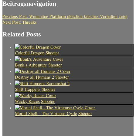
Beitragsnavigation
Previous Post:
Wenn eine Plattform plötzlich falsches Verhalten zeigt
Next Post:
Threaks
Related Posts
Colorful Dragon
Shooter
Bonk’s Adventure
Shooter
Destroy all Humans 2
Shooter
Shift Happens
Shooter
Wacky Races
Shooter
Mortal Shell – The Virtuous Cycle
Shooter