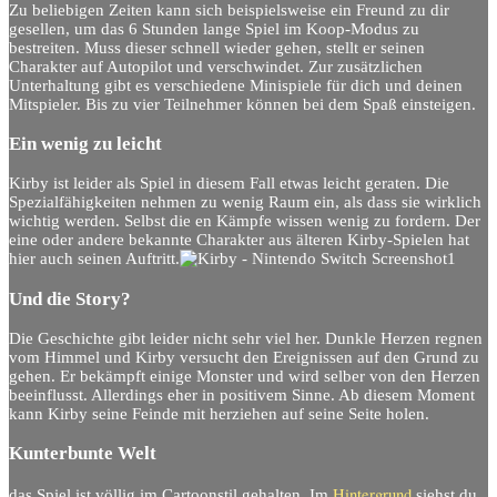
Zu beliebigen Zeiten kann sich beispielsweise ein Freund zu dir
gesellen, um das 6 Stunden lange Spiel im Koop-Modus zu
bestreiten. Muss dieser schnell wieder gehen, stellt er seinen
Charakter auf Autopilot und verschwindet. Zur zusätzlichen
Unterhaltung gibt es verschiedene Minispiele für dich und deinen
Mitspieler. Bis zu vier Teilnehmer können bei dem Spaß einsteigen.
Ein wenig zu leicht
Kirby ist leider als Spiel in diesem Fall etwas leicht geraten. Die
Spezialfähigkeiten nehmen zu wenig Raum ein, als dass sie wirklich
wichtig werden. Selbst die en Kämpfe wissen wenig zu fordern. Der
eine oder andere bekannte Charakter aus älteren Kirby-Spielen hat
hier auch seinen Auftritt.
Und die Story?
Die Geschichte gibt leider nicht sehr viel her. Dunkle Herzen regnen
vom Himmel und Kirby versucht den Ereignissen auf den Grund zu
gehen. Er bekämpft einige Monster und wird selber von den Herzen
beeinflusst. Allerdings eher in positivem Sinne. Ab diesem Moment
kann Kirby seine Feinde mit herziehen auf seine Seite holen.
Kunterbunte Welt
Hintergrund
das Spiel ist völlig im Cartoonstil gehalten. Im
siehst du