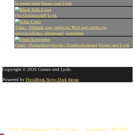
In sound mind
Games und Lyrik
Das Geisterschiff
Lyrik
Tchia – Erkunde eine exotische Welt und erlebe ein
unvergessliches Abenteuer!
Adventure
Omni – Postapokalyptisches Zombieabenteuer
Games und Lyrik
Copyright © 2026 Games und Lyrik.
PressBook News Dark theme
Powered by
Cookie-Einstellungen
Diese Webseite benutzt Cookies um die Nutzererfahrung zu
verbessern. Diese Cookies können Sie hier ausschalten.
This website uses cookies to improve your experience. We'll assume
you're ok with this, but you can opt-out if you wish.
Cookie-Einstellungen / Cookie settings
Akzeptieren / ACCEPT