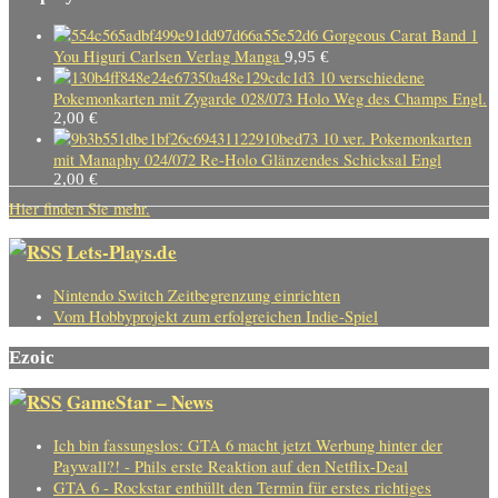
Gorgeous Carat Band 1
You Higuri Carlsen Verlag Manga
9,95
€
10 verschiedene
Pokemonkarten mit Zygarde 028/073 Holo Weg des Champs Engl.
2,00
€
10 ver. Pokemonkarten
mit Manaphy 024/072 Re-Holo Glänzendes Schicksal Engl
2,00
€
Hier finden Sie mehr.
Lets-Plays.de
Nintendo Switch Zeitbegrenzung einrichten
Vom Hobbyprojekt zum erfolgreichen Indie-Spiel
Ezoic
GameStar – News
Ich bin fassungslos: GTA 6 macht jetzt Werbung hinter der
Paywall?! - Phils erste Reaktion auf den Netflix-Deal
GTA 6 - Rockstar enthüllt den Termin für erstes richtiges