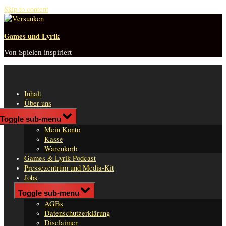
Skip to content
Games und Lyrik
Von Spielen inspiriert
Inhalt
Über uns
Shop
Toggle sub-menu
n
Mein Konto
er
Kasse
Warenkorb
Games & Lyrik Podcast
Pressezentrum und Media-Kit
Jobs
Impressum
Toggle sub-menu
AGBs
Datenschutzerklärung
Disclaimer