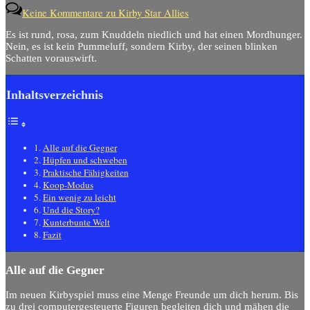
Keine Kommentare
zu Kirby Star Allies
Es ist rund, rosa, zum Knuddeln niedlich und hat einen Mordhunger.
Nein, es ist kein Pummeluff, sondern Kirby, der seinen blinken
Schatten vorauswirft.
Inhaltsverzeichnis
Alle auf die Gegner
Hüpfen und schweben
Praktische Fähigkeiten
Koop-Modus
Ein wenig zu leicht
Und die Story?
Kunterbunte Welt
Fazit
Alle auf die Gegner
Im neuen Kirbyspiel muss eine Menge Freunde um dich herum. Bis
zu drei computergesteuerte Figuren begleiten dich und mähen die