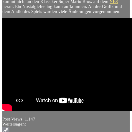
NES
kommt nicht an den Klassiker Super Mario Bros. auf dem
heran. Ein Nostalgiefeeling kann aufkommen. An der Grafik und
dem Audio des Spiels wurden viele Änderungen vorgenommen.
Post Views:
1.147
Weitersagen: