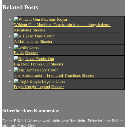
Related Posts
Wildcat Gun Machine: Tauche ein in ein actiongeladenes
Abenteuer
Shooter
A Hat in Time
Shooter
Eville
Shooter
Big Nose Freaks Out
Shooter
The Ambassador – Fractured Timelines
Shooter
Fright Knight Legend
Shooter
Schreibe einen Kommentar
Deine E-Mail-Adresse wird nicht veröffentlicht.
Erforderliche Felder
sind mit
*
markiert