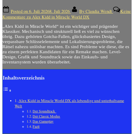
Posted on
6. Juli 2026
8. Juli 2026
By
Claudia Wendt
Keine
Kommentare
zu Alex Kidd in Miracle World DX
„Alex Kidd in Miracle World“ ist ein wichtiger und prägender
Klassiker. Mechanisch und strukturell ließ es viel zu wünschen
übrig. Dazu gehörten Gotcha-Fallen, glücksbasiertes Design,
verpassbare Schlüsselelemente und Lokalisierungsprobleme, die
Rätsel nahezu unlösbar machten. Es sind Probleme wie diese, die es
zu einem perfekten Kandidaten für ein Remake machen. Level-
Design, Grafik und Soundtrack sowie das Einkaufs- und
Inventarsystem wurden überarbeitet.
Inhaltsverzeichnis
Alex Kidd in Miracle World DX als lebendige und unterhaltsame
Welt
Der Soundtrack
Der Classic Modus
Das Gameplay
Fazit