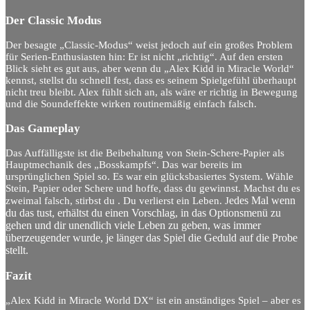
Der Classic Modus
Der besagte „Classic-Modus“ weist jedoch auf ein großes Problem
für Serien-Enthusiasten hin: Er ist nicht „richtig“. Auf den ersten
Blick sieht es gut aus, aber wenn du „Alex Kidd in Miracle World“
kennst, stellst du schnell fest, dass es seinem Spielgefühl überhaupt
nicht treu bleibt. Alex fühlt sich an, als wäre er richtig in Bewegung
und die Soundeffekte wirken routinemäßig einfach falsch.
Das Gameplay
Das Auffälligste ist die Beibehaltung von Stein-Schere-Papier als
Hauptmechanik des „Bosskampfs“. Das war bereits im
ursprünglichen Spiel so. Es war ein glücksbasiertes System. Wähle
Stein, Papier oder Schere und hoffe, dass du gewinnst. Machst du es
edes Mal wenn
zweimal falsch, stirbst du . Du verlierst ein Leben. J
du das tust, erhältst du
einen Vorschlag, in das Optionsmenü zu
gehen und dir unendlich viele Leben zu geben, was immer
überzeugender wurde, je länger das Spiel die Geduld auf die Probe
stellt.
Fazit
„Alex Kidd in Miracle World DX“ ist ein anständiges Spiel – aber es