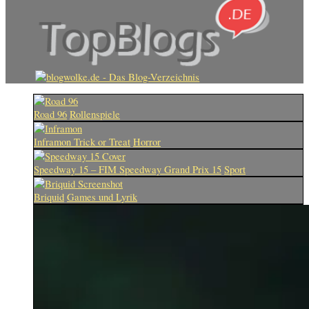
Road 96
Rollenspiele
Inframon Trick or Treat
Horror
Speedway 15 – FIM Speedway Grand Prix 15
Sport
Briquid
Games und Lyrik