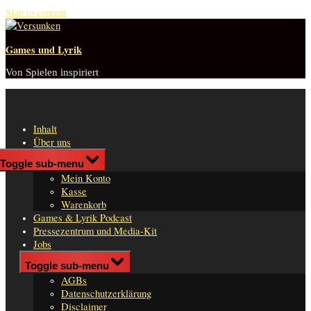
Skip to content
Games und Lyrik
Von Spielen inspiriert
Inhalt
Über uns
Shop
Toggle sub-menu
n
Mein Konto
er
Kasse
Warenkorb
Games & Lyrik Podcast
Pressezentrum und Media-Kit
Jobs
Impressum
Toggle sub-menu
AGBs
Datenschutzerklärung
Disclaimer