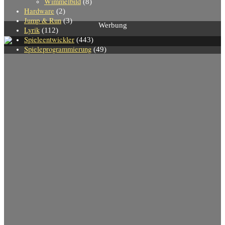
Wimmelbild
(8)
Hardware
(2)
Jump & Run
(3)
Werbung
Lyrik
(112)
Spieleentwickler
(443)
Spieleprogrammierung
(49)