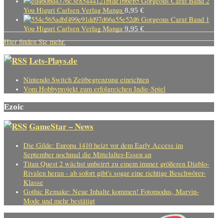
Gorgeous Carat Band 2
You Higuri Carlsen Verlag Manga
8,95
€
Gorgeous Carat Band 1
You Higuri Carlsen Verlag Manga
9,95
€
Hier finden Sie mehr.
Lets-Plays.de
Nintendo Switch Zeitbegrenzung einrichten
Vom Hobbyprojekt zum erfolgreichen Indie-Spiel
Ezoic
GameStar – News
Die Gilde: Europa 1410 heizt vor dem Early Access im
September nochmal die Mittelalter-Essen an
Titan Quest 2 wächst unbeirrt zu einem immer größeren Diablo-
Rivalen heran - ab sofort gibt's sogar eine richtige Beschwörer-
Klasse
Gothic Remake: Neue Inhalte kommen! Fotomodus, Marvin-
Mode und mehr bestätigt