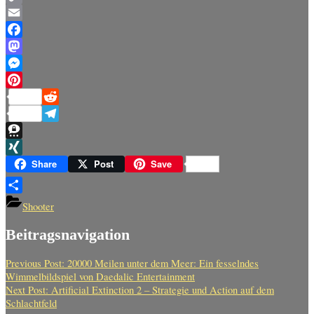
Copy
Link
Email
Facebook
Mastodon
Messenger
Pinterest
Reddit
Telegram
Threema
XING
Share
Post
Save
Teilen
Shooter
Beitragsnavigation
Previous Post:
20000 Meilen unter dem Meer: Ein fesselndes
Wimmelbildspiel von Daedalic Entertainment
Next Post:
Artificial Extinction 2 – Strategie und Action auf dem
Schlachtfeld