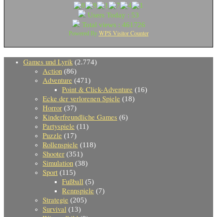
Users Today : 53
Total views : 461726
WPS Visitor Counter
Powered By
Games und Lyrik
(2.774)
Action
(86)
Adventure
(471)
Point & Click-Adventure
(16)
Ecke der verlorenen Spiele
(18)
Horror
(37)
Kinderfreundliche Games
(6)
Partyspiele
(11)
Puzzle
(17)
Rollenspiele
(118)
Shooter
(351)
Simulation
(38)
Sport
(115)
Fußball
(5)
Rennspiele
(7)
Strategie
(205)
Survival
(13)