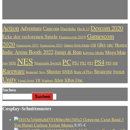
Action
Devcom 2020
Adventure
Capcom
Daedalic
Deck 13
Gamescom
Ecke der verlorenen Spiele
Gamescom 2019
2020
Horror
GBA
GB
Gamescom 2021
Gamescom 2023
Games from Spain
GBC
Indie Arena Booth 2022
Jump & Run
Mega Man
Kalypso Media
NES
PC
PS4
PS1
Nintendo Switch
PS2
PS5
NDS
PS3
PSP
N64
Rareware
Strategie
Shooter
SNES
Switch
State of Play
Rennspiel
Sega
Unity
Xbox
XBox One
VR
Visual Novel
Windows
Suchen
Suchen
Cosplay-Schnittmuster
Gorgeous Carat Band 3
You Higuri Carlsen Verlag Manga
8,95
€