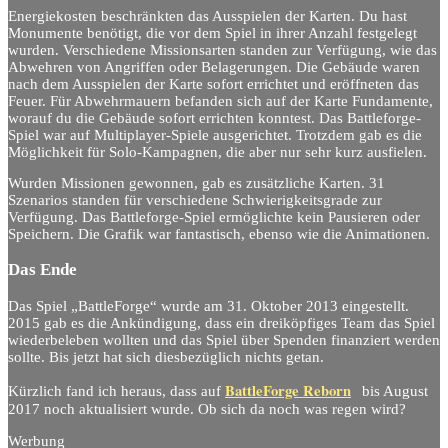
Energiekosten beschränkten das Ausspielen der Karten. Du hast
Monumente benötigt, die vor dem Spiel in ihrer Anzahl festgelegt
wurden. Verschiedene Missionsarten standen zur Verfügung, wie das
Abwehren von Angriffen oder Belagerungen. Die Gebäude waren
nach dem Ausspielen der Karte sofort errichtet und eröffneten das
Feuer. Für Abwehrmauern befanden sich auf der Karte Fundamente,
worauf du die Gebäude sofort errichten konntest. Das Battleforge-
Spiel war auf Multiplayer-Spiele ausgerichtet. Trotzdem gab es die
Möglichkeit für Solo-Kampagnen, die aber nur sehr kurz ausfielen.
Wurden Missionen gewonnen, gab es zusätzliche Karten. 31
Szenarios standen für verschiedene Schwierigkeitsgrade zur
Verfügung. Das Battleforge-Spiel ermöglichte kein Pausieren oder
Speichern. Die Grafik war fantastisch, ebenso wie die Animationen.
Das Ende
Das Spiel „BattleForge“ wurde am 31. Oktober 2013 eingestellt.
2015 gab es die Ankündigung, dass ein dreiköpfiges Team das Spiel
wiederbeleben wollten und das Spiel über Spenden finanziert werden
sollte. Bis jetzt hat sich diesbezüglich nichts getan.
BattleForge Reborn
Kürzlich fand ich heraus, dass auf
bis August
2017 noch aktualisiert wurde. Ob sich da noch was regen wird?
Werbung