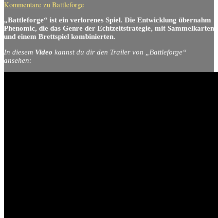
Kommentare
zu Battleforge
„Battleforge“ ist ein verlorenes Spiel. Die Entwicklung übernahm
Phenomic, die das Genre der Echtzeitstrategie, mit Sammelkarten
und einem Brettspiel kombinierten.
In diesem
Video
kannst du dir den Trailer von „Battleforge“
ansehen: