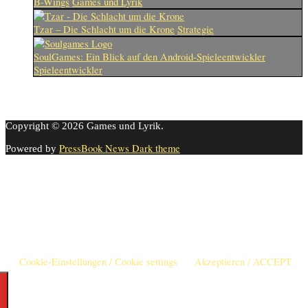
B-Wings
Games und Lyrik
Tzar – Die Schlacht um die Krone
Strategie
SoulGames: Ein Blick auf den Android-Spieleentwickler
Spieleentwickler
Copyright © 2026 Games und Lyrik.
PressBook News Dark theme
Powered by
Cookie-Einstellungen
Diese Webseite benutzt Cookies um die Nutzererfahrung zu
verbessern. Diese Cookies können Sie hier ausschalten.
This website uses cookies to improve your experience. We'll assume
you're ok with this, but you can opt-out if you wish.
Cookie-Einstellungen / Cookie settings
Akzeptieren / ACCEPT