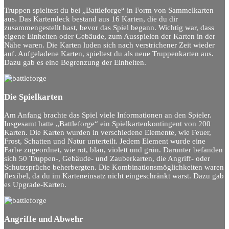
Truppen spieltest du bei „Battleforge“ in Form von Sammelkarten
aus. Das Kartendeck bestand aus 16 Karten, die du dir
zusammengestellt hast, bevor das Spiel begann. Wichtig war, dass
eigene Einheiten oder Gebäude, zum Ausspielen der Karten in der
Nähe waren. Die Karten luden sich nach verstrichener Zeit wieder
auf. Aufgeladene Karten, spieltest du als neue Truppenkarten aus.
Dazu gab es eine Begrenzung der Einheiten.
Die Spielkarten
Am Anfang brachte das Spiel viele Informationen an den Spieler.
Insgesamt hatte „Battleforge“ ein Spielkartenkontingent von 200
Karten. Die Karten wurden in verschiedene Elemente, wie Feuer,
Frost, Schatten und Natur unterteilt. Jedem Element wurde eine
Farbe zugeordnet, wie rot, blau, violett und grün. Darunter befanden
sich 50 Truppen-, Gebäude- und Zauberkarten, die Angriff- oder
Schutzsprüche beherbergten. Die Kombinationsmöglichkeiten waren
flexibel, da du im Karteneinsatz nicht eingeschränkt warst. Dazu gab
es Upgrade-Karten.
Angriffe und Abwehr