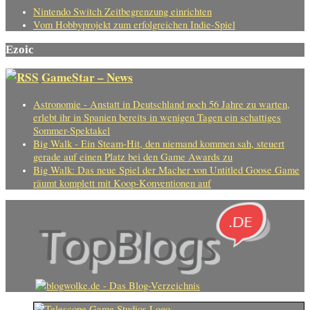
Nintendo Switch Zeitbegrenzung einrichten
Vom Hobbyprojekt zum erfolgreichen Indie-Spiel
Ezoic
GameStar – News
Astronomie - Anstatt in Deutschland noch 56 Jahre zu warten,
erlebt ihr in Spanien bereits in wenigen Tagen ein schattiges
Sommer-Spektakel
Big Walk - Ein Steam-Hit, den niemand kommen sah, steuert
gerade auf einen Platz bei den Game Awards zu
Big Walk: Das neue Spiel der Macher von Untitled Goose Game
räumt komplett mit Koop-Konventionen auf