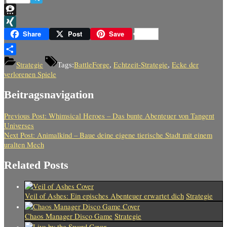
Telegram
Threema
XING
Share
Post
Save
Teilen
Strategie
BattleForge
Echtzeit-Strategie
Ecke der
Tags:
,
,
verlorenen Spiele
Beitragsnavigation
Previous Post:
Whimsical Heroes – Das bunte Abenteuer von Tangent
Universes
Next Post:
Animalkind – Baue deine eigene tierische Stadt mit einem
uralten Mech
Related Posts
Veil of Ashes: Ein episches Abenteuer erwartet dich
Strategie
Chaos Manager Disco Game
Strategie