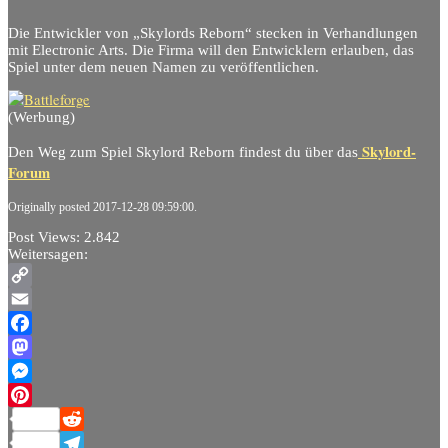
Die Entwickler von „Skylords Reborn“ stecken in Verhandlungen
mit Electronic Arts. Die Firma will den Entwicklern erlauben, das
Spiel unter dem neuen Namen zu veröffentlichen.
(Werbung)
Skylord-
Den Weg zum Spiel Skylord Reborn findest du über das
Forum
Originally posted 2017-12-28 09:59:00.
Post Views:
2.842
Weitersagen:
Copy
Link
Email
Facebook
Mastodon
Messenger
Pinterest
Reddit