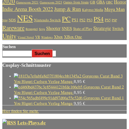
2020
Horror
GBA
GB
Gamescom 2021
Gamescom 2023
Games from Spain
GBC
Indie Arena Booth 2022
Jump & Run
Mega Man
Kalypso Media
NES
PC
PS4
PS1
Nintendo Switch
PS2
PS5
NDS
PS3
PSP
N64
Rareware
Strategie
Shooter
SNES
Switch
State of Play
Rennspiel
Sega
Unity
Xbox
XBox One
VR
Visual Novel
Windows
Suchen
Suchen
Cosplay-Schnittmuster
Gorgeous Carat Band 3
You Higuri Carlsen Verlag Manga
8,95
€
Gorgeous Carat Band 2
You Higuri Carlsen Verlag Manga
8,95
€
Gorgeous Carat Band 1
You Higuri Carlsen Verlag Manga
9,95
€
Hier finden Sie mehr.
Lets-Plays.de