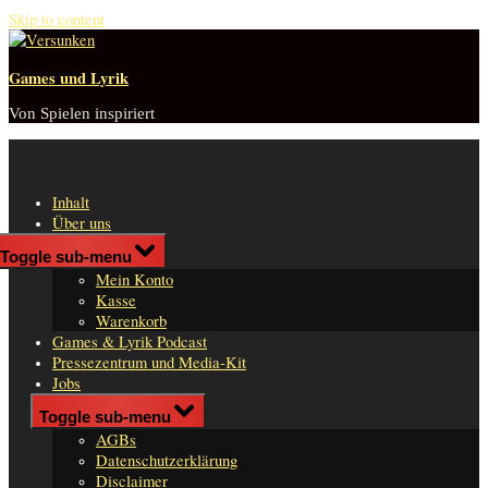
Skip to content
Games und Lyrik
Von Spielen inspiriert
Inhalt
Über uns
Shop
Toggle sub-menu
n
Mein Konto
er
Kasse
Warenkorb
Games & Lyrik Podcast
Pressezentrum und Media-Kit
Jobs
Impressum
Toggle sub-menu
AGBs
Datenschutzerklärung
Disclaimer