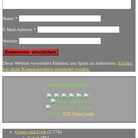
Name
*
E-Mail-Adresse
*
Website
Erfahre,
Diese Website verwendet Akismet, um Spam zu reduzieren.
wie deine Kommentardaten verarbeitet werden.
Unsere Besucher
Users Today : 6
Total views : 462286
WPS Visitor Counter
Powered By
Games und Lyrik
(2.774)
Action
(86)