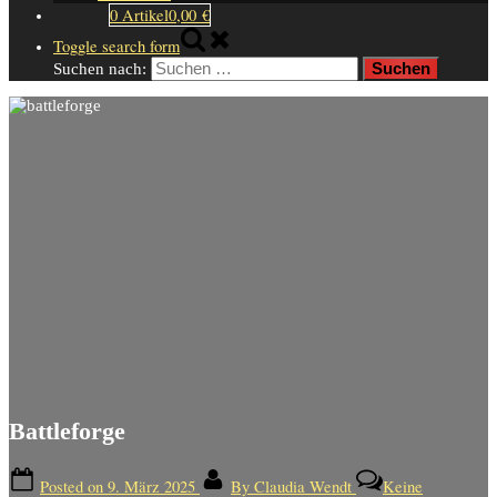
0 Artikel
0,00 €
Toggle search form
Suchen nach:
Battleforge
Posted on
9. März 2025
By
Claudia Wendt
Keine