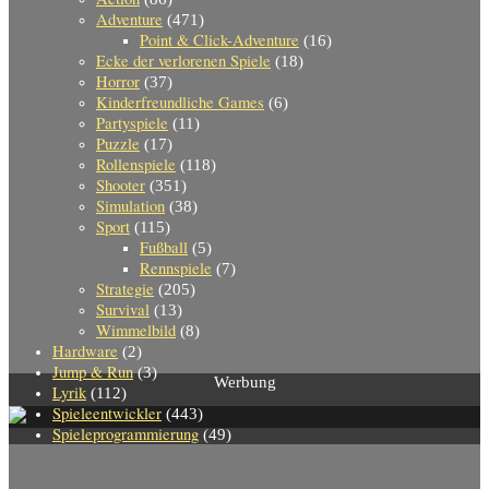
Adventure
(471)
Point & Click-Adventure
(16)
Ecke der verlorenen Spiele
(18)
Horror
(37)
Kinderfreundliche Games
(6)
Partyspiele
(11)
Puzzle
(17)
Rollenspiele
(118)
Shooter
(351)
Simulation
(38)
Sport
(115)
Fußball
(5)
Rennspiele
(7)
Strategie
(205)
Survival
(13)
Wimmelbild
(8)
Hardware
(2)
Jump & Run
(3)
Werbung
Lyrik
(112)
Spieleentwickler
(443)
Spieleprogrammierung
(49)