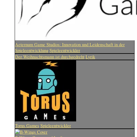
Aeternum Game Studios: Innovation und Leidenschaft in der
Spieleentwicklung
Spieleentwickler
Der Weihnachtsmann ist durchgedreht
Lyrik
Torus Games
Spieleentwickler