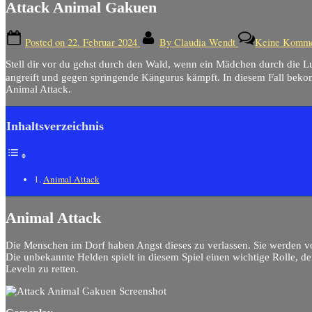
Attack Animal Gakuen
Posted on
22. Februar 2024
By
Claudia Wendt
Keine Komme
Stell dir vor du gehst durch den Wald, wenn ein Mädchen durch die Lu
angreift und gegen springende Kängurus kämpft. In diesem Fall beko
Animal Attack.
Inhaltsverzeichnis
Animal Attack
Animal Attack
Die Menschen im Dorf haben Angst dieses zu verlassen. Sie werden vo
Die unbekannte Helden spielt in diesem Spiel einen wichtige Rolle, d
Leveln zu retten.