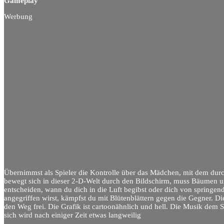
Gameplay
Werbung
Übernimmst als Spieler die Kontrolle über das Mädchen, mit dem durc
bewegt sich in dieser 2-D-Welt durch den Bildschirm, muss Bäumen 
entscheiden, wann du dich in die Luft begibst oder dich von springen
angegriffen wirst, kämpfst du mit Blütenblättern gegen die Gegner. D
den Weg frei. Die Grafik ist cartoonähnlich und hell. Die Musik dem S
sich wird nach einiger Zeit etwas langweilig