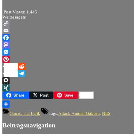
Post Views:
1.445
Weitersagen:
Copy
Link
Email
Facebook
Mastodon
Messenger
Pinterest
Reddit
Telegram
Threema
XING
Share
Post
Save
Teilen
Games und Lyrik
Attack Animal Gakuen
NES
Tags:
,
Beitragsnavigation