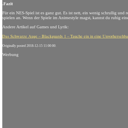
.Fazit
Für ein NES-Spiel ist es ganz gut. Es ist nett, ein wenig schrullig und
spielen an. Wenn der Spiele im Animestyle magst, kannst du ruhig eine
Andere Artikel auf Games und Lyrik:
Das Schwarze Auge – Blackguards 1 – Tauche ein in eine Unvorhersehba
Originally posted 2018-12-15 11:00:00.
Werbung