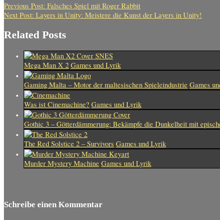
Previous Post:
Falsches Spiel mit Roger Rabbit
Next Post:
Layers in Unity: Meistere die Kunst der Layers in Unity!
Related Posts
Mega Man X 2
Games und Lyrik
Gaming Malta – Motor der maltesischen Spieleindustrie
Games und
Was ist Cinemachine?
Games und Lyrik
Gothic 3 – Götterdämmerung: Bekämpfe die Dunkelheit mit episch
The Red Solstice 2 – Survivors
Games und Lyrik
Murder Mystery Machine
Games und Lyrik
Schreibe einen Kommentar