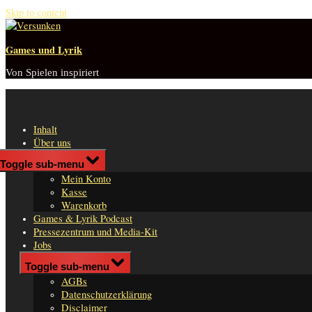
Skip to content
Games und Lyrik
Von Spielen inspiriert
Inhalt
Über uns
Shop
Toggle sub-menu
n
Mein Konto
er
Kasse
Warenkorb
Games & Lyrik Podcast
Pressezentrum und Media-Kit
Jobs
Impressum
Toggle sub-menu
AGBs
Datenschutzerklärung
Disclaimer