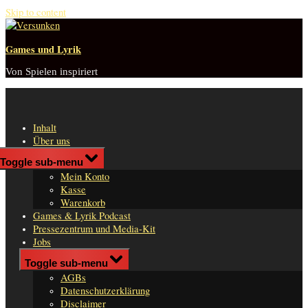
Skip to content
Games und Lyrik
Von Spielen inspiriert
Inhalt
Über uns
Shop
Toggle sub-menu
n
Mein Konto
er
Kasse
Warenkorb
Games & Lyrik Podcast
Pressezentrum und Media-Kit
Jobs
Impressum
Toggle sub-menu
AGBs
Datenschutzerklärung
Disclaimer