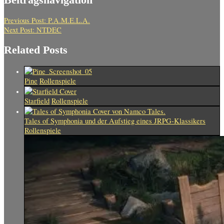
Previous Post:
P.A.M.E.L.A.
Next Post:
NTDEC
Related Posts
Pine
Rollenspiele
Starfield
Rollenspiele
Tales of Symphonia und der Aufstieg eines JRPG-Klassikers
Rollenspiele