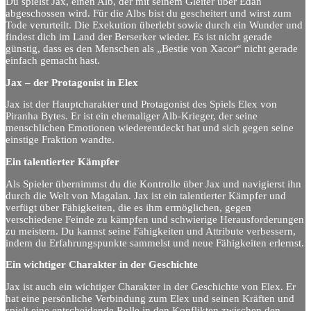
Du spielst Jax, einen Alb, der mit seinem Gleiter über Edan
abgeschossen wird. Für die Albs bist du gescheitert und wirst zum
Tode verurteilt. Die Exekution überlebt sowie durch ein Wunder und
findest dich im Land der Berserker wieder. Es ist nicht gerade
günstig, dass es den Menschen als „Bestie von Xacor“ nicht gerade
einfach gemacht hast.
Jax – der Protagonist in Elex
Jax ist der Hauptcharakter und Protagonist des Spiels Elex von
Piranha Bytes. Er ist ein ehemaliger Alb-Krieger, der seine
menschlichen Emotionen wiederentdeckt hat und sich gegen seine
einstige Fraktion wandte.
Ein talentierter Kämpfer
Als Spieler übernimmst du die Kontrolle über Jax und navigierst ihn
durch die Welt von Magalan. Jax ist ein talentierter Kämpfer und
verfügt über Fähigkeiten, die es ihm ermöglichen, gegen
verschiedene Feinde zu kämpfen und schwierige Herausforderungen
zu meistern. Du kannst seine Fähigkeiten und Attribute verbessern,
indem du Erfahrungspunkte sammelst und neue Fähigkeiten erlernst.
Ein wichtiger Charakter in der Geschichte
Jax ist auch ein wichtiger Charakter in der Geschichte von Elex. Er
hat eine persönliche Verbindung zum Elex und seinen Kräften und
spielt eine entscheidende Rolle in den Konflikten zwischen den