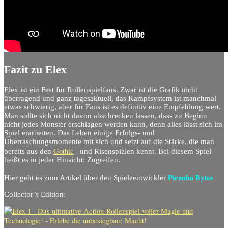
Fazit zu Elex
Elex ist ein Fest für Rollenspielfans. Zwar ist die Grafik nicht
überragend und ganz tagesaktuell, das Kampfsystem ist manchmal
etwas schwierig, aber für Fans ist es definitiv eine Empfehlung wert.
Man sollte sich nicht davon abschrecken lassen, dass zu Beginn
nicht jedes Monster erschlagen werden kann, denn alles lässt sich im
Spiel erarbeiten. Das Leben einige Erfolgs- und
Überraschungsmomente mit sich und setzt auf die Stärke, die man
Gothic
bereits aus den
– und Risenspielen kennt. Bei diesem Spiel
heißt es in jeder Hinsicht: Zugreifen.
Piranha Bytes
Hier geht es zum Artikel über den Spieleentwickler
Collector’s Edition: