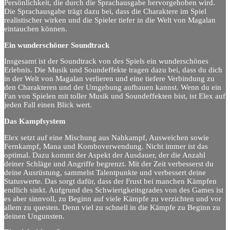
Persönlichkeit, die durch die Sprachausgabe hervorgehoben wird.
Die Sprachausgabe trägt dazu bei, dass die Charaktere im Spiel
realistischer wirken und die Spieler tiefer in die Welt von Magalan
eintauchen können.
Ein wunderschöner Soundtrack
Insgesamt ist der Soundtrack von des Spiels ein wunderschönes
Erlebnis. Die Musik und Soundeffekte tragen dazu bei, dass du dich
in der Welt von Magalan verlieren und eine tiefere Verbindung zu
den Charakteren und der Umgebung aufbauen kannst. Wenn du ein
Fan von Spielen mit toller Musik und Soundeffekten bist, ist Elex auf
jeden Fall einen Blick wert.
Das Kampfsystem
Elex setzt auf eine Mischung aus Nahkampf, Ausweichen sowie
Fernkampf, Mana und Komboverwendung. Nicht immer ist das
optimal. Dazu kommt der Aspekt der Ausdauer, der die Anzahl
deiner Schläge und Angriffe begrenzt. Mit der Zeit verbesserst du
deine Ausrüstung, sammelst Talentpunkte und verbessert deine
Statuswerte. Das sorgt dafür, dass der Frust bei manchen Kämpfen
endlich sinkt. Aufgrund des Schwierigkeitsgrades von des Games ist
es aber sinnvoll, zu Beginn auf viele Kämpfe zu verzichten und vor
allem zu questen. Denn viel zu schnell in die Kämpfe zu Beginn zu
deinen Ungunsten.