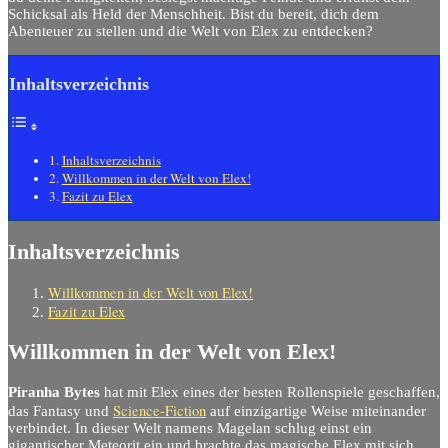
Schicksal als Held der Menschheit. Bist du bereit, dich dem
Abenteuer zu stellen und die Welt von Elex zu entdecken?
Inhaltsverzeichnis
Inhaltsverzeichnis
Willkommen in der Welt von Elex!
Fazit zu Elex
Inhaltsverzeichnis
Willkommen in der Welt von Elex!
Fazit zu Elex
Willkommen in der Welt von Elex!
Piranha Bytes
hat mit Elex eines der besten Rollenspiele geschaffen,
Science-Fiction
das Fantasy und
auf einzigartige Weise miteinander
verbindet. In dieser Welt namens Magelan schlug einst ein
gigantischer Meteorit ein und brachte das magische Elex mit sich.