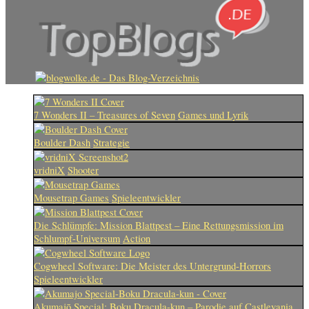
7 Wonders II – Treasures of Seven
Games und Lyrik
Boulder Dash
Strategie
vridniX
Shooter
Mousetrap Games
Spieleentwickler
Die Schlümpfe: Mission Blattpest – Eine Rettungsmission im
Schlumpf-Universum
Action
Cogwheel Software: Die Meister des Untergrund-Horrors
Spieleentwickler
Akumajō Special: Boku Dracula-kun – Parodie auf Castlevania