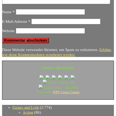
Name
*
E-Mail-Adresse
*
Website
Erfahre,
Diese Website verwendet Akismet, um Spam zu reduzieren.
wie deine Kommentardaten verarbeitet werden.
Unsere Besucher
Users Today : 8
Total views : 462385
WPS Visitor Counter
Powered By
Games und Lyrik
(2.774)
Action
(86)