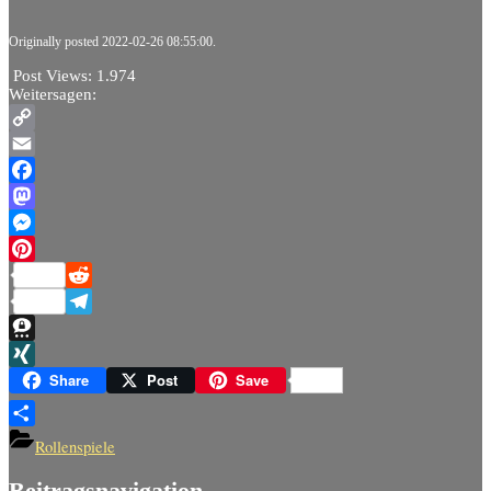
Originally posted 2022-02-26 08:55:00.
Post Views:
1.974
Weitersagen:
Copy
Link
Email
Facebook
Mastodon
Messenger
Pinterest
Reddit
Telegram
Threema
XING
Share
Post
Save
Teilen
Rollenspiele
Beitragsnavigation