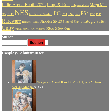
Indie Arena Booth 2022
Jump & Run
Mega Man
Kalypso Media
NES
PC
PS4
PS1
Nintendo Switch
PS2
PS5
NDS
PS3
PSP
N64
Rareware
Strategie
Shooter
SNES
Switch
State of Play
Rennspiel
Sega
Unity
Xbox
XBox One
VR
Visual Novel
Windows
Suchen
Suchen
Cosplay-Schnittmuster
Gorgeous Carat Band 3 You Higuri Carlsen
Verlag Manga
8,95
€