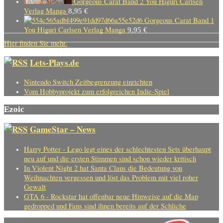
Gorgeous Carat Band 2 You Higuri Carlsen
Verlag Manga
8,95
€
Gorgeous Carat Band 1
You Higuri Carlsen Verlag Manga
9,95
€
Hier finden Sie mehr.
Lets-Plays.de
Nintendo Switch Zeitbegrenzung einrichten
Vom Hobbyprojekt zum erfolgreichen Indie-Spiel
Ezoic
GameStar – News
Harry Potter - Lego legt eines der schlechtesten Sets überhaupt
neu auf und die ersten Stimmen sind schon wieder kritisch
In Violent Night 2 hat Santa Claus die Bedeutung von
Weihnachten vergessen und löst das Problem mit viel roher
Gewalt
GTA 6 - Rockstar hat offenbar neue Hinweise auf die Map
gedropped und Fans sind ihnen bereits auf der Schliche