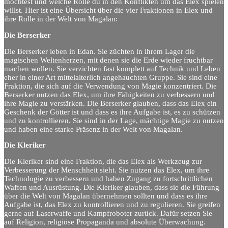
möchtest und welche Rolle du in den Konflikten um das Elex spielen
willst. Hier ist eine Übersicht über die vier Fraktionen in Elex und
ihre Rolle in der Welt von Magalan:
Die Berserker
Die Berserker leben in Edan. Sie züchten in ihrem Lager die
magischen Weltenherzen, mit denen sie die Erde wieder fruchtbar
machen wollen. Sie verzichten fast komplett auf Technik und Leben
eher in einer Art mittelalterlich angehauchten Gruppe. Sie sind eine
Fraktion, die sich auf die Verwendung von Magie konzentriert. Die
Berserker nutzen das Elex, um ihre Fähigkeiten zu verbessern und
ihre Magie zu verstärken. Die Berserker glauben, dass das Elex ein
Geschenk der Götter ist und dass es ihre Aufgabe ist, es zu schützen
und zu kontrollieren. Sie sind in der Lage, mächtige Magie zu nutzen
und haben eine starke Präsenz in der Welt von Magalan.
Die Kleriker
Die Kleriker sind eine Fraktion, die das Elex als Werkzeug zur
Verbesserung der Menschheit sieht. Sie nutzen das Elex, um ihre
Technologie zu verbessern und haben Zugang zu fortschrittlichen
Waffen und Ausrüstung. Die Kleriker glauben, dass sie die Führung
über die Welt von Magalan übernehmen sollten und dass es ihre
Aufgabe ist, das Elex zu kontrollieren und zu regulieren. Sie greifen
gerne auf Laserwaffe und Kampfroboter zurück. Dafür setzen Sie
auf Religion, religiöse Propaganda und absolute Überwachung.