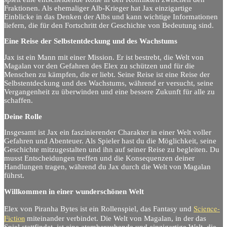
Fraktionen. Als ehemaliger Alb-Krieger hat Jax einzigartige
Einblicke in das Denken der Albs und kann wichtige Informationen
liefern, die für den Fortschritt der Geschichte von Bedeutung sind.
Eine Reise der Selbstentdeckung und des Wachstums
Jax ist ein Mann mit einer Mission. Er ist bestrebt, die Welt von
Magalan vor den Gefahren des Elex zu schützen und für die
Menschen zu kämpfen, die er liebt. Seine Reise ist eine Reise der
Selbstentdeckung und des Wachstums, während er versucht, seine
Vergangenheit zu überwinden und eine bessere Zukunft für alle zu
schaffen.
Deine Rolle
Insgesamt ist Jax ein faszinierender Charakter in einer Welt voller
Gefahren und Abenteuer. Als Spieler hast du die Möglichkeit, seine
Geschichte mitzugestalten und ihn auf seiner Reise zu begleiten. Du
musst Entscheidungen treffen und die Konsequenzen deiner
Handlungen tragen, während du Jax durch die Welt von Magalan
führst.
Willkommen in einer wunderschönen Welt
Science-
Elex von Piranha Bytes ist ein Rollenspiel, das Fantasy und
Fiction
miteinander verbindet. Die Welt von Magalan, in der das
Spiel stattfindet, ist eine atemberaubende und einzigartige Welt, die