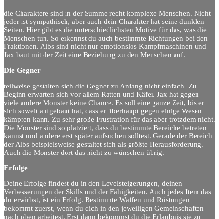
die Charaktere sind in der Summe recht komplexe Menschen. Nicht
jeder ist sympathisch, aber auch dein Charakter hat seine dunklen
Seiten. Hier gibt es die unterschiedlichsten Motive für das, was die
Menschen tun. So erkennst du auch bestimmte Richtungen bei den
Fraktionen. Albs sind nicht nur emotionslos Kampfmaschinen und
Jax baut mit der Zeit eine Beziehung zu den Menschen auf.
Die Gegner
teilweise gestalten sich die Gegner zu Anfang nicht einfach. Zu
Beginn erwarten sich vor allem Ratten und Käfer. Jax hat gegen
viele andere Monster keine Chance. Es soll eine ganze Zeit, bis er
sich soweit aufgebaut hat, dass er überhaupt gegen einige Wesen
kämpfen kann. Zu sehr große Frustration für das aber trotzdem nicht.
Die Monster sind so platziert, dass du bestimmte Bereiche betreten
kannst und andere erst später aufsuchen solltest. Gerade der Bereich
der Albs beispielsweise gestaltet sich als größte Herausforderung.
Auch die Monster dort das nicht zu wünschen übrig.
Erfolge
Deine Erfolge findest du in den Levelsteigerungen, deinen
Verbesserungen der Skills und der Fähigkeiten. Auch jedes Item das
du erwirbst, ist ein Erfolg. Bestimmte Waffen und Rüstungen
bekommt zuerst, wenn du dich in den jeweiligen Gemeinschaften
nach oben arbeitest. Erst dann bekommst du die Erlaubnis sie zu