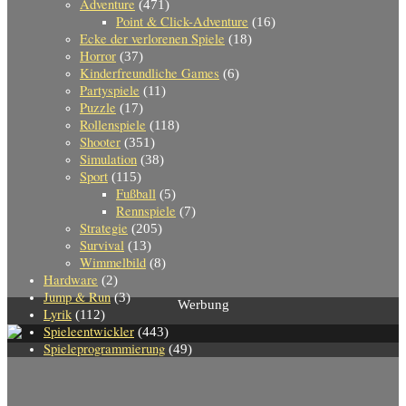
Adventure
(471)
Point & Click-Adventure
(16)
Ecke der verlorenen Spiele
(18)
Horror
(37)
Kinderfreundliche Games
(6)
Partyspiele
(11)
Puzzle
(17)
Rollenspiele
(118)
Shooter
(351)
Simulation
(38)
Sport
(115)
Fußball
(5)
Rennspiele
(7)
Strategie
(205)
Survival
(13)
Wimmelbild
(8)
Hardware
(2)
Jump & Run
(3)
Werbung
Lyrik
(112)
Spieleentwickler
(443)
Spieleprogrammierung
(49)