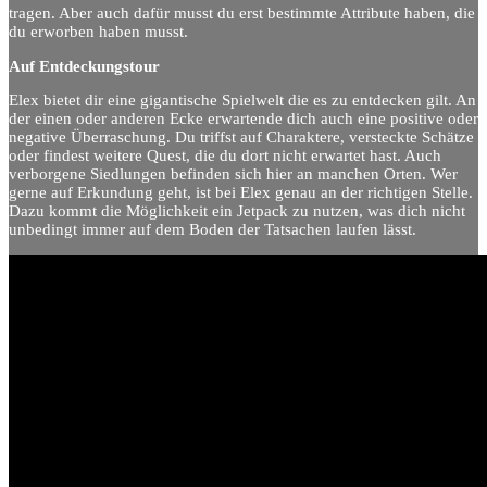
tragen. Aber auch dafür musst du erst bestimmte Attribute haben, die
du erworben haben musst.
Auf Entdeckungstour
Elex bietet dir eine gigantische Spielwelt die es zu entdecken gilt. An
der einen oder anderen Ecke erwartende dich auch eine positive oder
negative Überraschung. Du triffst auf Charaktere, versteckte Schätze
oder findest weitere Quest, die du dort nicht erwartet hast. Auch
verborgene Siedlungen befinden sich hier an manchen Orten. Wer
gerne auf Erkundung geht, ist bei Elex genau an der richtigen Stelle.
Dazu kommt die Möglichkeit ein Jetpack zu nutzen, was dich nicht
unbedingt immer auf dem Boden der Tatsachen laufen lässt.