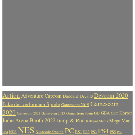
Action
Devcom 2020
Adventure
Capcom
Daedalic
Deck 13
Gamescom
Ecke der verlorenen Spiele
Gamescom 2019
2020
Horror
GBA
GB
Gamescom 2021
Gamescom 2023
Games from Spain
GBC
Indie Arena Booth 2022
Jump & Run
Mega Man
Kalypso Media
NES
PC
PS4
PS1
Nintendo Switch
PS2
PS5
NDS
PS3
PSP
N64