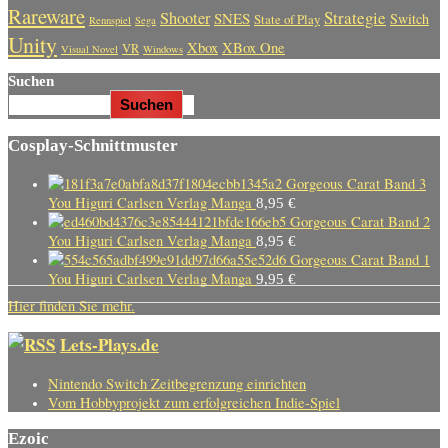
Rareware
Strategie
Shooter
SNES
Switch
State of Play
Rennspiel
Sega
Unity
Xbox
XBox One
VR
Visual Novel
Windows
Suchen
Suchen
Cosplay-Schnittmuster
Gorgeous Carat Band 3
You Higuri Carlsen Verlag Manga
8,95
€
Gorgeous Carat Band 2
You Higuri Carlsen Verlag Manga
8,95
€
Gorgeous Carat Band 1
You Higuri Carlsen Verlag Manga
9,95
€
Hier finden Sie mehr.
Lets-Plays.de
Nintendo Switch Zeitbegrenzung einrichten
Vom Hobbyprojekt zum erfolgreichen Indie-Spiel
Ezoic