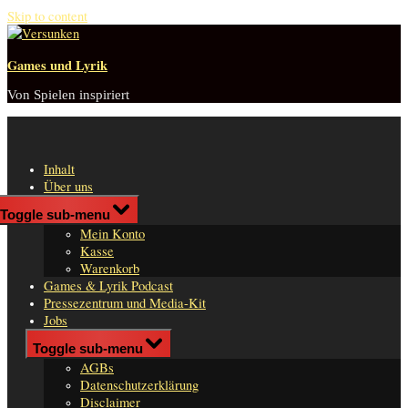
Skip to content
Games und Lyrik
Von Spielen inspiriert
Inhalt
Über uns
Shop
Toggle sub-menu
n
Mein Konto
er
Kasse
Warenkorb
Games & Lyrik Podcast
Pressezentrum und Media-Kit
Jobs
Impressum
Toggle sub-menu
AGBs
Datenschutzerklärung
Disclaimer