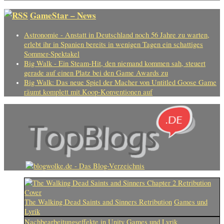
GameStar – News
Astronomie - Anstatt in Deutschland noch 56 Jahre zu warten,
erlebt ihr in Spanien bereits in wenigen Tagen ein schattiges
Sommer-Spektakel
Big Walk - Ein Steam-Hit, den niemand kommen sah, steuert
gerade auf einen Platz bei den Game Awards zu
Big Walk: Das neue Spiel der Macher von Untitled Goose Game
räumt komplett mit Koop-Konventionen auf
The Walking Dead Saints and Sinners Retribution
Games und
Lyrik
Nachbearbeitungseffekte in Unity
Games und Lyrik