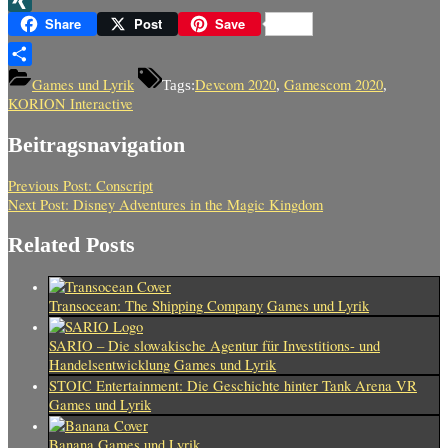
XING
Share
Post
Save
Teilen
Games und Lyrik
Devcom 2020
Gamescom 2020
Tags:
,
,
KORION Interactive
Beitragsnavigation
Previous Post:
Conscript
Next Post:
Disney Adventures in the Magic Kingdom
Related Posts
Transocean: The Shipping Company
Games und Lyrik
SARIO – Die slowakische Agentur für Investitions- und
Handelsentwicklung
Games und Lyrik
STOIC Entertainment: Die Geschichte hinter Tank Arena VR
Games und Lyrik
Banana
Games und Lyrik