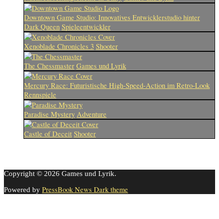
Downtown Game Studio: Innovatives Entwicklerstudio hinter
Dark Queen
Spieleentwickler
Xenoblade Chronicles 3
Shooter
The Chessmaster
Games und Lyrik
Mercury Race: Futuristische High-Speed-Action im Retro-Look
Rennspiele
Paradise Mystery
Adventure
Castle of Deceit
Shooter
Copyright © 2026 Games und Lyrik.
PressBook News Dark theme
Powered by
Cookie-Einstellungen