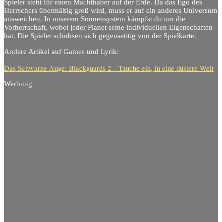
Spieler steht für einen Machthaber auf der Erde. Da das Ego des
Herrschers übermäßig groß wird, muss er auf ein anderes Universum
ausweichen. In unserem Sonnensystem kämpfst du um die
Vorherrschaft, wobei jeder Planet seine individuellen Eigenschaften
hat. Die Spieler schubsen sich gegensetitig von der Spielkarte.
Andere Artikel auf Games und Lyrik:
Das Schwarze Auge: Blackguards 2 – Tauche ein, in eine düstere Welt
Werbung