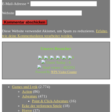
E-Mail-Adresse
*
Website
Erfahre,
Diese Website verwendet Akismet, um Spam zu reduzieren.
wie deine Kommentardaten verarbeitet werden.
Unsere Besucher
Users Today : 6
Total views : 462292
WPS Visitor Counter
Powered By
Games und Lyrik
(2.774)
Action
(86)
Adventure
(471)
Point & Click-Adventure
(16)
Ecke der verlorenen Spiele
(18)
Horror
(37)