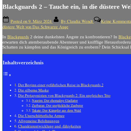
Blackguards 2 – Tauche ein, in die düstere W
Posted on
9. März 2024
By
Claudia Wendt
Keine Kommenta
düstere Welt von Das Schwarze Auge
Blackguards
Blackg
In
2 deine dunkelsten Ängste zu konfrontieren? In
erwarten dich atemberaubende Abenteuer und knifflige Herausforderu
Schatten zu kämpfen und das Königreich zu erobern? Dein Schicksal l
Inhaltsverzeichnis
Der Beginn einer gefährlichen Reise in Blackguards 2
Die silberne Maske
Die Protagonisten von Blackguards 2: Ein ungleiches Trio
Naurim: Der ehemalige Gladiator
Zurbaran: Der unglückliche Zauberer
Takate: Der Kämpfer aus dem Wald
Die Unerschütterliche Armee
Allgemeine Belohnungen
Charakterentwicklung und -fähigkeiten