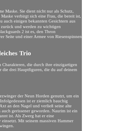
ne Maske. Sie dient nicht nur als Schutz,
aske verbirgt sich eine Frau, die bereit ist,
 du auch einigen bekannten Gesichtern aus
 zurück und werden zu wichtigen
lackguards 2 ist es, den Thron
er Seite und einer Armee von Riesenspinnen
eiches Trio
 Charakteren, die durch ihre einzigartigen
r die drei Hauptfiguren, die du auf deinem
 Bezwinger der Neun Horden genutzt, um ein
Infolgedessen ist er ziemlich bauchig
xt an den Nagel und verließ seine alte
 auch gerissener geworden​. Naurim ist ein
nnt ist. Als Zwerg hat er eine
iv einsetzt. Mit seinem massiven Hammer
zwingen.