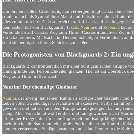
Um ihre entstellten Gesichtszüge zu verbergen, trägt Cassia eine silber
sondern auch als Symbol ihrer Macht und Entschlossenheit. Hinter der M
alles zu tun, um ihre Ziele zu erreichen. Auf Cassias Reise begegnest
Takate
Naurim
Zurbaran
dem ersten Teil von Blackguards.
,
und
kehren
Verbündeten auf Cassias Weg zum Thron. Cassias ultimatives Ziel in B
zurückzuerobern. Mit Rache im Herzen, mächtigen Verbündeten an ihr
steht sie bereit, sich ihrem Schicksal zu stellen.
Die Protagonisten von Blackguards 2: Ein ungl
Blackguards 2 konfrontiert dich mit einer bunt gemischten Gruppe von
Hintergründe und Persönlichkeiten glänzen. Hier ist ein Überblick übe
Weg zum Thron treffen wirst:
Naurim: Der ehemalige Gladiator
Naurim
, der Zwerg, hat seinen Ruhm als erfolgreicher Gladiator und
Leben voller zwielichtiger Geschäfte und exzessiver Partys zu führen. 
geworden und hat sich aus dem Kampf zurückgezogen. Er hing seine A
Gang. Aber Vorsicht, obwohl er dick und faul geworden ist, ist Naurim
erfahrener Krieger, der für seine Tapferkeit und Kampffähigkeiten beka
beeindruckende Statur und eine große Stärke, die er im Kampf effekt
kann er verheerende Schläge austeilen und seine Gegner in die Knie 