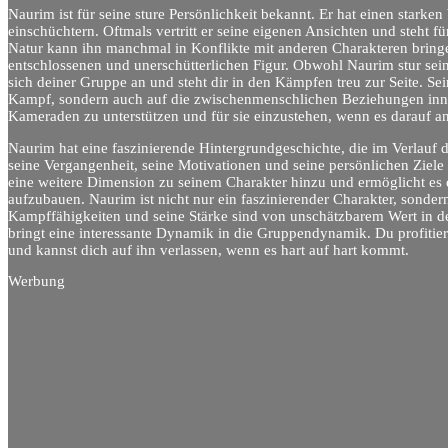
Naurim ist für seine sture Persönlichkeit bekannt. Er hat einen starke
einschüchtern. Oftmals vertritt er seine eigenen Ansichten und steht f
Natur kann ihn manchmal in Konflikte mit anderen Charakteren bringe
entschlossenen und unerschütterlichen Figur. Obwohl Naurim stur sein ka
sich deiner Gruppe an und steht dir in den Kämpfen treu zur Seite. Sein
Kampf, sondern auch auf die zwischenmenschlichen Beziehungen innerh
Kameraden zu unterstützen und für sie einzustehen, wenn es darauf 
Naurim hat eine faszinierende Hintergrundgeschichte, die im Verlauf d
seine Vergangenheit, seine Motivationen und seine persönlichen Ziele
eine weitere Dimension zu seinem Charakter hinzu und ermöglicht es d
aufzubauen. Naurim ist nicht nur ein faszinierender Charakter, sonder
Kampffähigkeiten und seine Stärke sind von unschätzbarem Wert in de
bringt eine interessante Dynamik in die Gruppendynamik. Du profitie
und kannst dich auf ihn verlassen, wenn es hart auf hart kommt.
Werbung