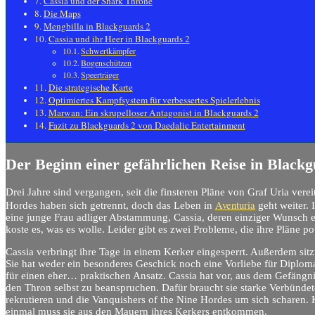
Cassia und der Shark Throne
Die Maps
Mengbilla in Blackguards 2
Cassia und ihr Heer in Blackguards 2
Schwertkämpfer
Bogenschützen
Speerträger
Die strategische Karte
Optimiertes Kampfsystem für verbessertes Spielerlebnis
Marwan: Ein skrupelloser Antagonist in Blackguards 2
Fazit zu Blackguards 2 von Daedalic Entertainment
Der Beginn einer gefährlichen Reise
in Blackg
Drei Jahre sind vergangen, seit die finsteren Pläne von Graf Uria vere
Aventuria
Hordes haben sich getrennt, doch das Leben in
geht weiter. 
eine junge Frau adliger Abstammung, Cassia, deren einziger Wunsch e
koste es, was es wolle. Leider gibt es zwei Probleme, die ihre Pläne po
Cassia verbringt ihre Tage in einem Kerker eingesperrt. Außerdem sit
Sie hat weder ein besonderes Geschick noch eine Vorliebe für Diplomat
für einen eher… praktischen Ansatz. Cassia hat vor, aus dem Gefäng
den Thron selbst zu beanspruchen. Dafür braucht sie starke Verbünde
rekrutieren und die Vanquishers of the Nine Hordes um sich scharen. K
einmal muss sie aus den Mauern ihres Kerkers entkommen.