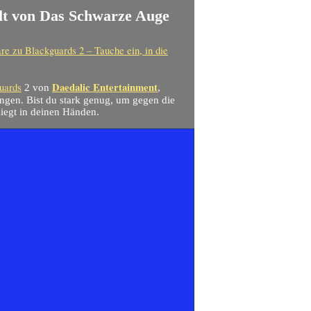
elt von Das Schwarze Auge
re
zu Blackguards 2 – Tauche ein, in die
Daedalic Entertainment
uards
2 von
,
ngen. Bist du stark genug, um gegen die
iegt in deinen Händen.