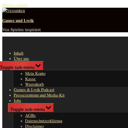
Skip to content
Games und Lyrik
Von Spielen inspiriert
Inhalt
Über uns
Shop
Toggle sub-menu
n
Mein Konto
er
Kasse
Warenkorb
Games & Lyrik Podcast
Pressezentrum und Media-Kit
Jobs
Impressum
Toggle sub-menu
AGBs
Datenschutzerklärung
Disclaimer