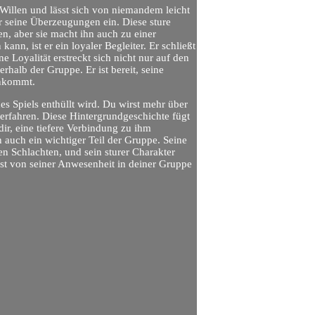
n Willen und lässt sich von niemandem leicht
ür seine Überzeugungen ein. Diese sture
n, aber sie macht ihn auch zu einer
nn, ist er ein loyaler Begleiter. Er schließt
e Loyalität erstreckt sich nicht nur auf den
alb der Gruppe. Er ist bereit, seine
ankommt.
es Spiels enthüllt wird. Du wirst mehr über
 erfahren. Diese Hintergrundgeschichte fügt
ir, eine tiefere Verbindung zu ihm
n auch ein wichtiger Teil der Gruppe. Seine
n Schlachten, und sein sturer Charakter
rst von seiner Anwesenheit in deiner Gruppe