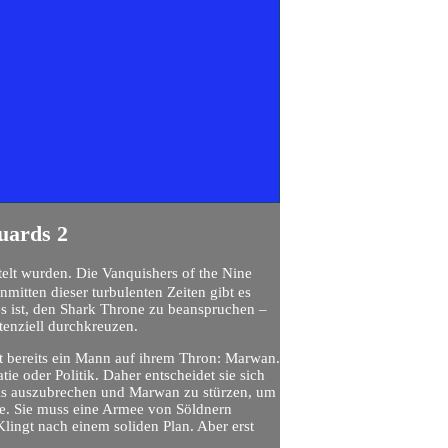
uards 2
itelt wurden. Die Vanquishers of the Nine
Inmitten dieser turbulenten Zeiten gibt es
s ist, den Shark Throne zu beanspruchen –
tenziell durchkreuzen​.
zt bereits ein Mann auf ihrem Thron: Marwan.
ie oder Politik. Daher entscheidet sie sich
nis auszubrechen und Marwan zu stürzen, um
te. Sie muss eine Armee von Söldnern
lingt nach einem soliden Plan. Aber erst