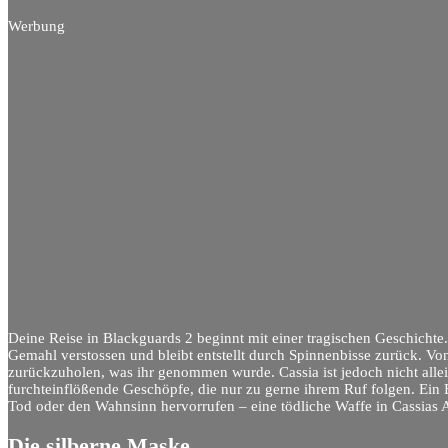
Werbung
Deine Reise in Blackguards 2 beginnt mit einer tragischen Geschichte.
Gemahl verstossen und bleibt entstellt durch Spinnenbisse zurück. Von
zurückzuholen, was ihr genommen wurde. Cassia ist jedoch nicht allei
furchteinflößende Geschöpfe, die nur zu gerne ihrem Ruf folgen. Ein
Tod oder den Wahnsinn hervorrufen – eine tödliche Waffe in Cassias A
Die silberne Maske