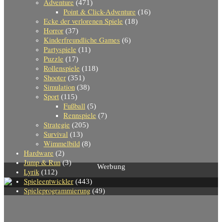
Adventure
(471)
Point & Click-Adventure
(16)
Ecke der verlorenen Spiele
(18)
Horror
(37)
Kinderfreundliche Games
(6)
Partyspiele
(11)
Puzzle
(17)
Rollenspiele
(118)
Shooter
(351)
Simulation
(38)
Sport
(115)
Fußball
(5)
Rennspiele
(7)
Strategie
(205)
Survival
(13)
Wimmelbild
(8)
Hardware
(2)
Jump & Run
(3)
Werbung
Lyrik
(112)
Spieleentwickler
(443)
Spieleprogrammierung
(49)