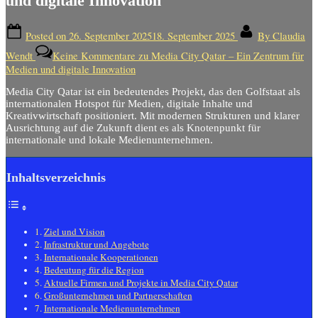
und digitale Innovation
Posted on
26. September 2025
18. September 2025
By
Claudia
Wendt
Keine Kommentare
zu Media City Qatar – Ein Zentrum für
Medien und digitale Innovation
Media City Qatar ist ein bedeutendes Projekt, das den Golfstaat als
internationalen Hotspot für Medien, digitale Inhalte und
Kreativwirtschaft positioniert. Mit modernen Strukturen und klarer
Ausrichtung auf die Zukunft dient es als Knotenpunkt für
internationale und lokale Medienunternehmen.
Inhaltsverzeichnis
Ziel und Vision
Infrastruktur und Angebote
Internationale Kooperationen
Bedeutung für die Region
Aktuelle Firmen und Projekte in Media City Qatar
Großunternehmen und Partnerschaften
Internationale Medienunternehmen