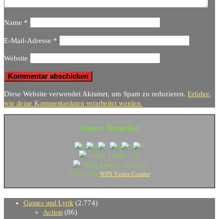
Name
*
E-Mail-Adresse
*
Website
Erfahre,
Diese Website verwendet Akismet, um Spam zu reduzieren.
wie deine Kommentardaten verarbeitet werden.
Unsere Besucher
Users Today : 15
Total views : 460726
WPS Visitor Counter
Powered By
Games und Lyrik
(2.774)
Action
(86)