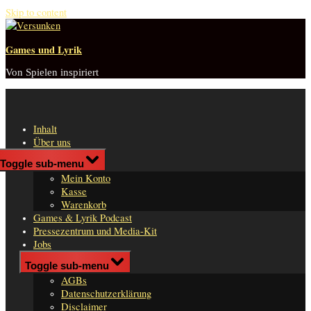
Skip to content
Games und Lyrik
Von Spielen inspiriert
Inhalt
Über uns
Shop
Toggle sub-menu
n
Mein Konto
er
Kasse
Warenkorb
Games & Lyrik Podcast
Pressezentrum und Media-Kit
Jobs
Impressum
Toggle sub-menu
AGBs
Datenschutzerklärung
Disclaimer