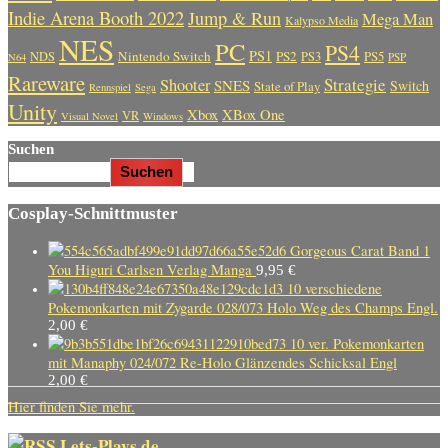
Indie Arena Booth 2022
Jump & Run
Mega Man
Kalypso Media
NES
PC
PS4
PS1
Nintendo Switch
PS2
PS5
NDS
PS3
PSP
N64
Rareware
Strategie
Shooter
SNES
Switch
State of Play
Rennspiel
Sega
Unity
Xbox
XBox One
VR
Visual Novel
Windows
Suchen
Suchen
Cosplay-Schnittmuster
Gorgeous Carat Band 1
You Higuri Carlsen Verlag Manga
9,95
€
10 verschiedene
Pokemonkarten mit Zygarde 028/073 Holo Weg des Champs Engl.
2,00
€
10 ver. Pokemonkarten
mit Manaphy 024/072 Re-Holo Glänzendes Schicksal Engl
2,00
€
Hier finden Sie mehr.
Lets-Plays.de