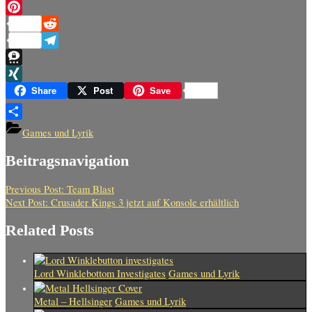
Messenger
Pinterest
Reddit
Telegram
Threema
XING
Share
Post
Save
Teilen
Games und Lyrik
Beitragsnavigation
Previous Post:
Team Blast
Next Post:
Crusader Kings 3 jetzt auf Konsole erhältlich
Related Posts
Lord Winklebottom Investigates
Games und Lyrik
Metal – Hellsinger
Games und Lyrik