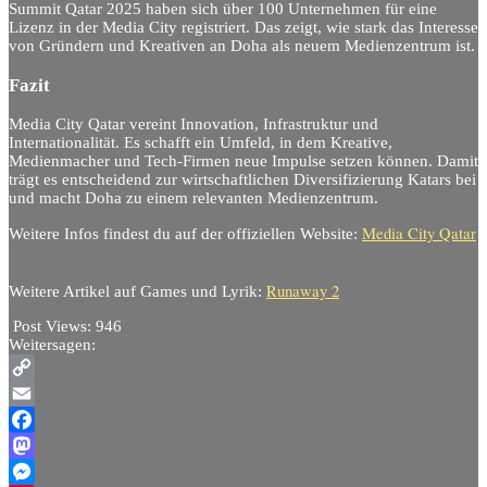
Summit Qatar 2025 haben sich über 100 Unternehmen für eine
Lizenz in der Media City registriert. Das zeigt, wie stark das Interesse
von Gründern und Kreativen an Doha als neuem Medienzentrum ist.
Fazit
Media City Qatar vereint Innovation, Infrastruktur und
Internationalität. Es schafft ein Umfeld, in dem Kreative,
Medienmacher und Tech-Firmen neue Impulse setzen können. Damit
trägt es entscheidend zur wirtschaftlichen Diversifizierung Katars bei
und macht Doha zu einem relevanten Medienzentrum.
Media City Qatar
Weitere Infos findest du auf der offiziellen Website:
Runaway 2
Weitere Artikel auf Games und Lyrik:
Post Views:
946
Weitersagen:
Copy
Link
Email
Facebook
Mastodon