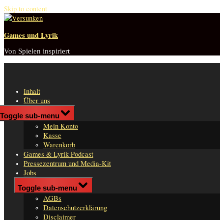
Skip to content
Games und Lyrik
Von Spielen inspiriert
Inhalt
Über uns
Shop
Toggle sub-menu
n
Mein Konto
er
Kasse
Warenkorb
Games & Lyrik Podcast
Pressezentrum und Media-Kit
Jobs
Impressum
Toggle sub-menu
AGBs
Datenschutzerklärung
Disclaimer