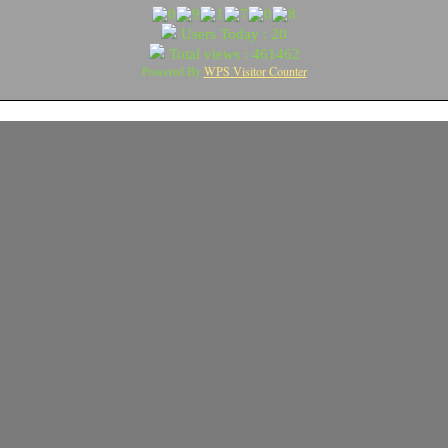
Users Today : 20
Total views : 461462
WPS Visitor Counter
Powered By