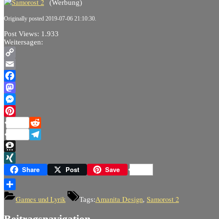
(Werbung)
Originally posted 2019-07-06 21:10:30.
Post Views:
1.933
Weitersagen:
Copy
Link
Email
Facebook
Mastodon
Messenger
Pinterest
Reddit
Telegram
Threema
XING
Share
Post
Save
Teilen
Games und Lyrik
Amanita Design
Samorost 2
Tags:
,
Beitragsnavigation