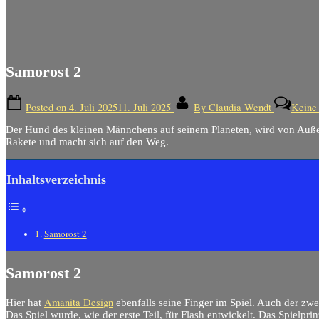
Samorost 2
Posted on
4. Juli 2025
11. Juli 2025
By
Claudia Wendt
Keine
Der Hund des kleinen Männchens auf seinem Planeten, wird von Außerir
Rakete und macht sich auf den Weg.
Inhaltsverzeichnis
Samorost 2
Samorost 2
Amanita Design
Hier hat
ebenfalls seine Finger im Spiel. Auch der zwe
Das Spiel wurde, wie der erste Teil, für Flash entwickelt. Das Spielprinz