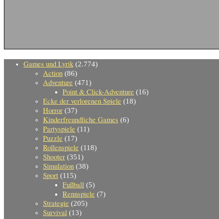
Games und Lyrik
(2.774)
Action
(86)
Adventure
(471)
Point & Click-Adventure
(16)
Ecke der verlorenen Spiele
(18)
Horror
(37)
Kinderfreundliche Games
(6)
Partyspiele
(11)
Puzzle
(17)
Rollenspiele
(118)
Shooter
(351)
Simulation
(38)
Sport
(115)
Fußball
(5)
Rennspiele
(7)
Strategie
(205)
Survival
(13)