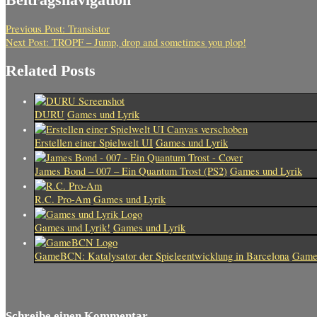
Previous Post:
Transistor
Next Post:
TROPF – Jump, drop and sometimes you plop!
Related Posts
DURU
Games und Lyrik
Erstellen einer Spielwelt UI
Games und Lyrik
James Bond – 007 – Ein Quantum Trost (PS2)
Games und Lyrik
R.C. Pro-Am
Games und Lyrik
Games und Lyrik!
Games und Lyrik
GameBCN: Katalysator der Spieleentwicklung in Barcelona
Games
Schreibe einen Kommentar