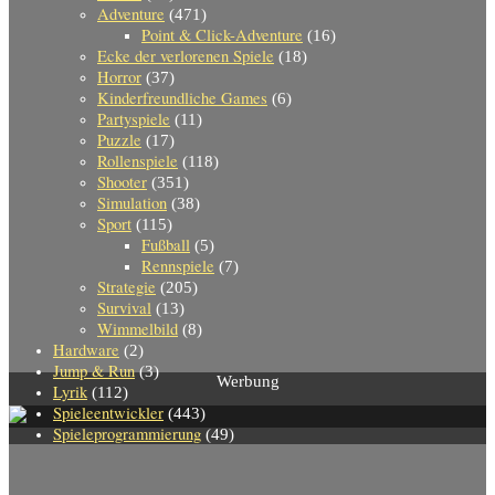
Adventure
(471)
Point & Click-Adventure
(16)
Ecke der verlorenen Spiele
(18)
Horror
(37)
Kinderfreundliche Games
(6)
Partyspiele
(11)
Puzzle
(17)
Rollenspiele
(118)
Shooter
(351)
Simulation
(38)
Sport
(115)
Fußball
(5)
Rennspiele
(7)
Strategie
(205)
Survival
(13)
Wimmelbild
(8)
Hardware
(2)
Jump & Run
(3)
Werbung
Lyrik
(112)
Spieleentwickler
(443)
Spieleprogrammierung
(49)