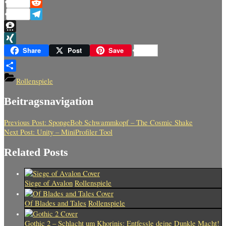
Pinterest
Reddit
Telegram
Threema
XING
Share
Post
Save
Teilen
Rollenspiele
Beitragsnavigation
Previous Post:
SpongeBob Schwammkopf – The Cosmic Shake
Next Post:
Unity – MiniProfiler Tool
Related Posts
Siege of Avalon
Rollenspiele
Of Blades and Tales
Rollenspiele
Gothic 2 – Schlacht um Khorinis: Entfessle deine Dunkle Macht!