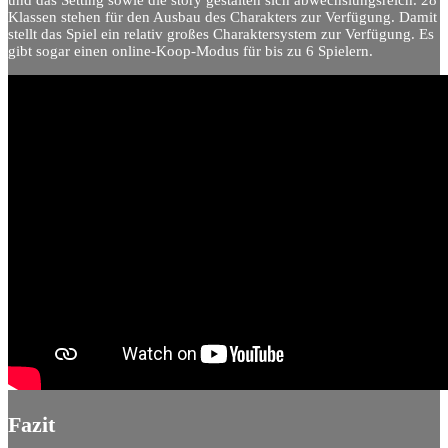
und das Setting sowie die story gestalten sich abwechslungsreich. 28
Klassen stehen für den Ausbau des Charakters zur Verfügung. Damit
stellt das Spiel ein relativ großes Charaktersystem zur Verfügung. Es
gibt sogar einen online-Koop-Modus für bis zu 6 Spielern.
Fazit