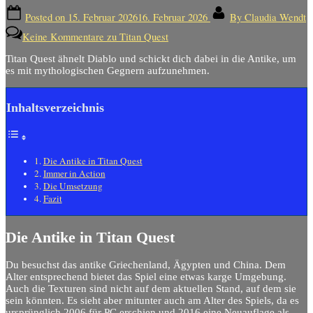
Posted on
15. Februar 2026
16. Februar 2026
By
Claudia Wendt
Keine Kommentare
zu Titan Quest
Titan Quest ähnelt Diablo und schickt dich dabei in die Antike, um
es mit mythologischen Gegnern aufzunehmen.
Inhaltsverzeichnis
Die Antike in Titan Quest
Immer in Action
Die Umsetzung
Fazit
Die Antike in Titan Quest
Du besuchst das antike Griechenland, Ägypten und China. Dem
Alter entsprechend bietet das Spiel eine etwas karge Umgebung.
Auch die Texturen sind nicht auf dem aktuellen Stand, auf dem sie
sein könnten. Es sieht aber mitunter auch am Alter des Spiels, da es
ursprünglich 2006 für PC erschien und 2016 eine Neuauflage als