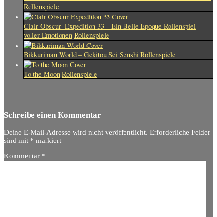
Rollenspiele
Clair Obscur: Expedition 33 – Ein Belle Epoque Rollenspiel
voller Emotionen
Rollenspiele
Bikkuriman World – Gekitou Sei Senshi
Rollenspiele
To the Moon
Rollenspiele
Schreibe einen Kommentar
Deine E-Mail-Adresse wird nicht veröffentlicht.
Erforderliche Felder
sind mit
*
markiert
Kommentar
*