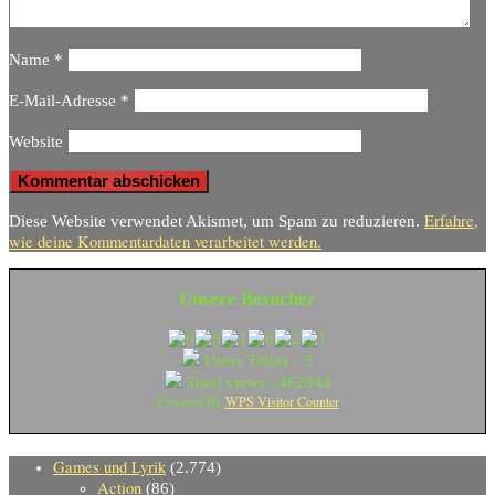
Name
*
E-Mail-Adresse
*
Website
Erfahre,
Diese Website verwendet Akismet, um Spam zu reduzieren.
wie deine Kommentardaten verarbeitet werden.
Unsere Besucher
Users Today : 5
Total views : 462844
WPS Visitor Counter
Powered By
Games und Lyrik
(2.774)
Action
(86)