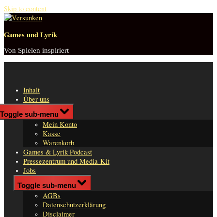
Skip to content
Games und Lyrik
Von Spielen inspiriert
Inhalt
Über uns
Shop
Toggle sub-menu
n
Mein Konto
er
Kasse
Warenkorb
Games & Lyrik Podcast
Pressezentrum und Media-Kit
Jobs
Impressum
Toggle sub-menu
AGBs
Datenschutzerklärung
Disclaimer