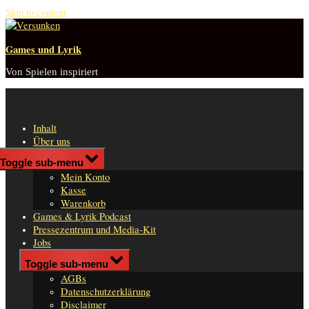
Skip to content
Games und Lyrik
Von Spielen inspiriert
Inhalt
Über uns
Shop
Toggle sub-menu
n
Mein Konto
er
Kasse
Warenkorb
Games & Lyrik Podcast
Pressezentrum und Media-Kit
Jobs
Impressum
Toggle sub-menu
AGBs
Datenschutzerklärung
Disclaimer