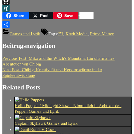
Telegram
Threema
XING
Share
Post
Save
Teilen
Games und Lyrik
E3
Koch Media
Prime Matter
Tags:
,
,
Beitragsnavigation
Previous Post:
Mika and the Witch’s Mountain: Ein charmantes
Abenteuer von Chibig
Next Post:
Chibig: Kreativität und Herzenswärme in der
Spieleentwicklung
Related Posts
Hello Puppets! Midnight Show – Nimm dich in Acht vor den
Puppen
Games und Lyrik
Captain Skyhawk
Games und Lyrik