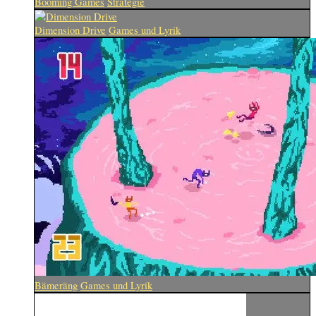
Booming Games
Strategie
Dimension Drive
Games und Lyrik
Bämeräng
Games und Lyrik