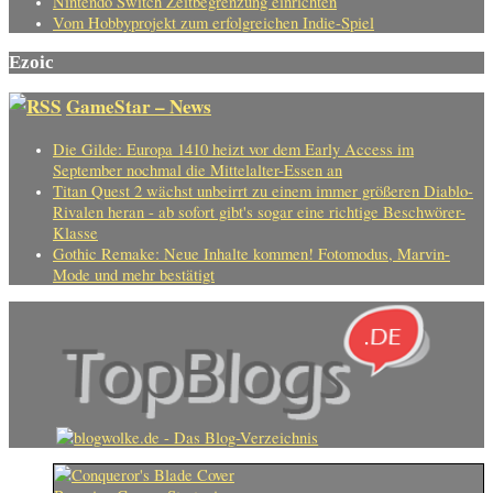
Nintendo Switch Zeitbegrenzung einrichten
Vom Hobbyprojekt zum erfolgreichen Indie-Spiel
Ezoic
GameStar – News
Die Gilde: Europa 1410 heizt vor dem Early Access im
September nochmal die Mittelalter-Essen an
Titan Quest 2 wächst unbeirrt zu einem immer größeren Diablo-
Rivalen heran - ab sofort gibt's sogar eine richtige Beschwörer-
Klasse
Gothic Remake: Neue Inhalte kommen! Fotomodus, Marvin-
Mode und mehr bestätigt