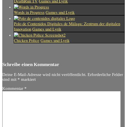
DeathRun TV
Games und Lyrik
Words in Progress
Games und Lyrik
Polo de Contenidos Digitales de Málaga: Zentrum der digitalen
Innovation
Games und Lyrik
Chicken Police
Games und Lyrik
Schreibe einen Kommentar
Deine E-Mail-Adresse wird nicht veröffentlicht.
Erforderliche Felder
sind mit
*
markiert
Kommentar
*