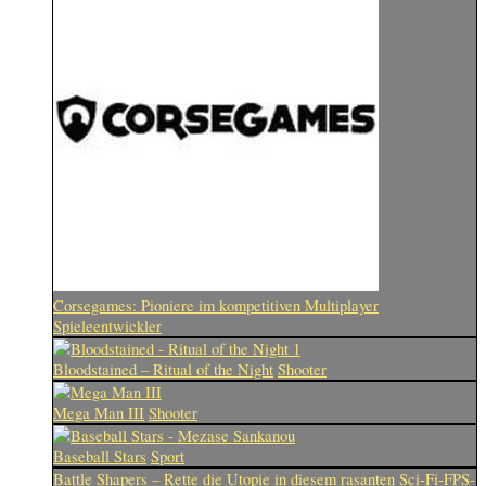
Corsegames: Pioniere im kompetitiven Multiplayer
Spieleentwickler
Bloodstained – Ritual of the Night
Shooter
Mega Man III
Shooter
Baseball Stars
Sport
Battle Shapers – Rette die Utopie in diesem rasanten Sci-Fi-FPS-