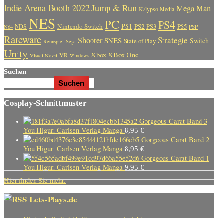
Indie Arena Booth 2022
Jump & Run
Mega Man
Kalypso Media
NES
PC
PS4
PS1
Nintendo Switch
PS2
PS5
NDS
PS3
PSP
N64
Rareware
Strategie
Shooter
SNES
Switch
State of Play
Rennspiel
Sega
Unity
Xbox
XBox One
VR
Visual Novel
Windows
Suchen
Suchen
Cosplay-Schnittmuster
Gorgeous Carat Band 3
You Higuri Carlsen Verlag Manga
8,95
€
Gorgeous Carat Band 2
You Higuri Carlsen Verlag Manga
8,95
€
Gorgeous Carat Band 1
You Higuri Carlsen Verlag Manga
9,95
€
Hier finden Sie mehr.
Lets-Plays.de