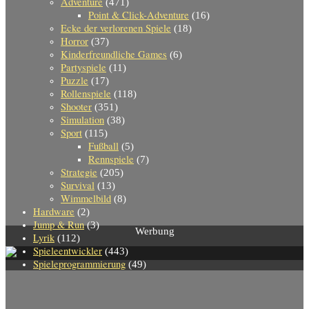
Adventure
(471)
Point & Click-Adventure
(16)
Ecke der verlorenen Spiele
(18)
Horror
(37)
Kinderfreundliche Games
(6)
Partyspiele
(11)
Puzzle
(17)
Rollenspiele
(118)
Shooter
(351)
Simulation
(38)
Sport
(115)
Fußball
(5)
Rennspiele
(7)
Strategie
(205)
Survival
(13)
Wimmelbild
(8)
Hardware
(2)
Jump & Run
(3)
Werbung
Lyrik
(112)
Spieleentwickler
(443)
Spieleprogrammierung
(49)