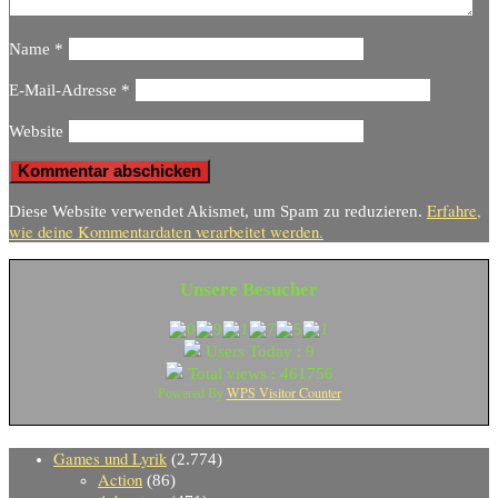
Name
*
E-Mail-Adresse
*
Website
Erfahre,
Diese Website verwendet Akismet, um Spam zu reduzieren.
wie deine Kommentardaten verarbeitet werden.
Unsere Besucher
Users Today : 9
Total views : 461756
WPS Visitor Counter
Powered By
Games und Lyrik
(2.774)
Action
(86)