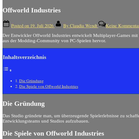
Offworld Industries
Posted on
19. Juli 2026
By
Claudia Wendt
Keine Kommenta
Der Entwickler Offworld Industries entwickelt Multiplayer-Games mit
aus der Modding-Community von PC-Spielen hervor.
Inhaltsverzeichnis
Die Gründung
Die Spiele von Offworld Industries
Die Gründung
Das Studio gründete man, um überzeugende Spielerlebnisse zu schaff
Entwicklungsteams und Studios aufzubauen.
Die Spiele von Offworld Industries