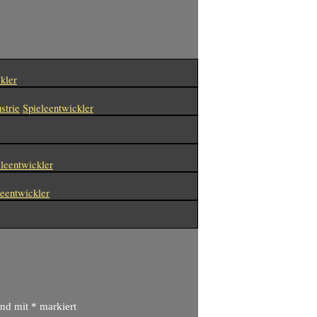
kler
strie
Spieleentwickler
leentwickler
leentwickler
ind mit
*
markiert