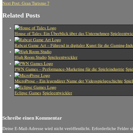
Next Post:
Gran Turismo 7
Related Posts
House of Tales: Ein Überblick über das Unternehmen
Spieleentwic
Rabcat Game Art – Führend in digitaler Kunst für die Gaming-Indu
High Room Studio
Spieleentwickler
PWN Games – Performance-Marketing für die Spieleindustrie
Spie
MicroProse – Ein legendärer Name der Videospielgeschichte
Spie
Eclipse Games
Spieleentwickler
Schreibe einen Kommentar
Deine E-Mail-Adresse wird nicht veröffentlicht.
Erforderliche Felder s