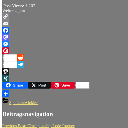
Post Views:
1.202
Weitersagen:
Copy
Link
Email
Facebook
Mastodon
Messenger
Pinterest
Reddit
Telegram
Threema
XING
Share
Post
Save
Teilen
Spieleentwickler
Beitragsnavigation
Previous Post:
Championship Lode Runner