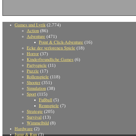
Games und Lyrik
(2.774)
Action
(86)
Adventure
(471)
Point & Click-Adventure
(16)
Ecke der verlorenen Spiele
(18)
Horror
(37)
Kinderfreundliche Games
(6)
Partyspiele
(11)
Puzzle
(17)
Rollenspiele
(118)
Shooter
(351)
Simulation
(38)
Sport
(115)
Fußball
(5)
Rennspiele
(7)
Strategie
(205)
Survival
(13)
Wimmelbild
(8)
Hardware
(2)
Jump & Run
(3)