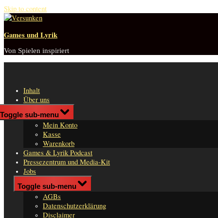
Skip to content
Games und Lyrik
Von Spielen inspiriert
Inhalt
Über uns
Shop
Toggle sub-menu
n
Mein Konto
er
Kasse
Warenkorb
Games & Lyrik Podcast
Pressezentrum und Media-Kit
Jobs
Impressum
Toggle sub-menu
AGBs
Datenschutzerklärung
Disclaimer