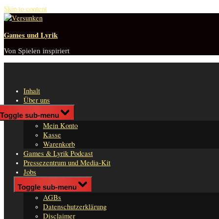
Skip to content
Games und Lyrik
Von Spielen inspiriert
Inhalt
Über uns
Shop
Toggle sub-menu
n
Mein Konto
er
Kasse
Warenkorb
Games & Lyrik Podcast
Pressezentrum und Media-Kit
Jobs
Impressum
Toggle sub-menu
AGBs
Datenschutzerklärung
Disclaimer