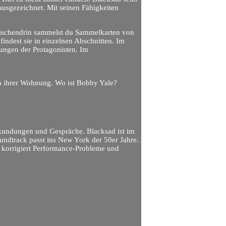
 ausgezeichnet. Mit seinen Fähigkeiten
wischendrin sammelst du Sammelkarten von
indest sie in einzelnen Abschnitten. Im
ungen der Protagonisten. Im
in ihrer Wohnung. Wo ist Bobby Yale?
rkundungen und Gespräche. Blacksad ist im
oundtrack passt ins New York der 50er Jahre.
h korrigiert Performance-Probleme und