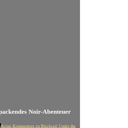
n packendes Noir-Abenteuer
Keine Kommentare
zu Blacksad: Under the