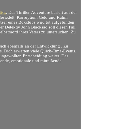
dios
. Das Thriller-Adventure basiert auf der
gesiedelt. Korruption, Geld und Ruhm
sitzer eines Boxclubs wird tot aufgefunden
r Detektiv John Blacksad soll diesen Fall
Selbstmord ihres Vaters zu untersuchen. Zu
sich ebenfalls an der Entwicklung . Zu
s. Dich erwarten viele Quick-Time-Events.
 ungewollten Entscheidung weiter. Das
nnende, emotionale und mitreißende