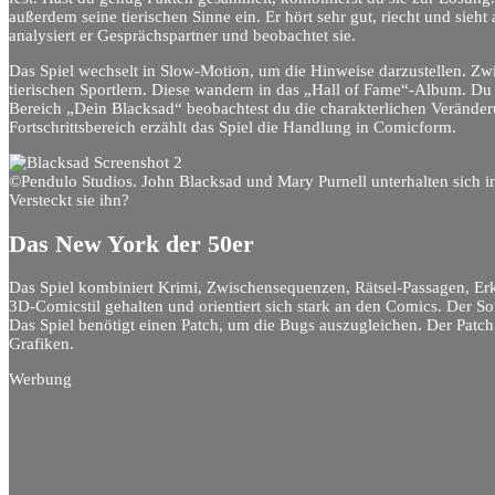
außerdem seine tierischen Sinne ein. Er hört sehr gut, riecht und sieht
analysiert er Gesprächspartner und beobachtet sie.
Das Spiel wechselt in Slow-Motion, um die Hinweise darzustellen. Z
tierischen Sportlern. Diese wandern in das „Hall of Fame“-Album. Du f
Bereich „Dein Blacksad“ beobachtest du die charakterlichen Veränder
Fortschrittsbereich erzählt das Spiel die Handlung in Comicform.
©Pendulo Studios. John Blacksad und Mary Purnell unterhalten sich 
Versteckt sie ihn?
Das New York der 50er
Das Spiel kombiniert Krimi, Zwischensequenzen, Rätsel-Passagen, E
3D-Comicstil gehalten und orientiert sich stark an den Comics. Der S
Das Spiel benötigt einen Patch, um die Bugs auszugleichen. Der Patc
Grafiken.
Werbung