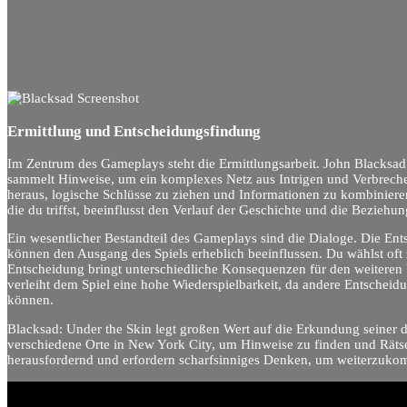
Ermittlung und Entscheidungsfindung
Im Zentrum des Gameplays steht die Ermittlungsarbeit. John Blacksad
sammelt Hinweise, um ein komplexes Netz aus Intrigen und Verbrechen
heraus, logische Schlüsse zu ziehen und Informationen zu kombiniere
die du triffst, beeinflusst den Verlauf der Geschichte und die Bezieh
Ein wesentlicher Bestandteil des Gameplays sind die Dialoge. Die Ents
können den Ausgang des Spiels erheblich beeinflussen. Du wählst oft
Entscheidung bringt unterschiedliche Konsequenzen für den weiteren V
verleiht dem Spiel eine hohe Wiederspielbarkeit, da andere Entschei
können.
Blacksad: Under the Skin legt großen Wert auf die Erkundung seiner 
verschiedene Orte in New York City, um Hinweise zu finden und Rätsel
herausfordernd und erfordern scharfsinniges Denken, um weiterzukomme