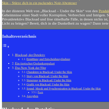
Skin – Stürze dich in ein packendes Noir-Abenteuer
Pendul
In der düsteren Welt von „Blacksad – Under the Skin“ von den
Geheimnisse einer Stadt voller Korruption, Verbrechen und Intrigen. S
Privatdetektivs Blacksad und löse rätselhafte Fälle, in denen nichts ist,
Licht zu bringen? Bereit, dich in die Dunkelheit zu wagen? Dann trete
Inhaltsverzeichnis
Blacksad, der Detektiv
Ermittlung und Entscheidungsfindung
Ein tierischer Gedankenpalast
Das New York der 50er
Charaktere in Blacksad: Under the Skin
Story von Blacksad: Under the Skin
Steuerung in Blacksad: Under the Skin
Grafik von Blacksad: Under the Skin
Sound, Musik und Synchronisation in Blacksad: Under the Skin
Fazit
Ausgaben