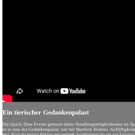
Ein tierischer Gedankenpalast
Die Quick-Time Events grenzen deine Handlungsmöglichkeiten im Spiel
es in eine Art Gedankenpalast, wie bei Sherlock Holmes. Auffälligkeit
fest. Hast du genug Fakten gesammelt, kombinierst du sie zur Lösung. 