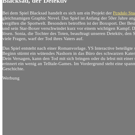
Blacksad, der Detektiv
Pendulo Stu
Bei dem Spiel Blacksad handelt es sich um ein Projekt der
gleichnamigen Graphic Novel. Das Spiel ist Anfang der 50er Jahre an
vergiften die Sportwelt. Besonders betroffen ist der Boxsport. Der Be
und sein Star-Boxer verschwindet kurz vor einem wichtigen Kampf. De
lösen. Sonia, die Tochter des Toten, beauftragt unseren Detektiv, den 
viele Fragen, warf der Tod ihres Vaters auf.
Das Spiel entsteht nach einer Romanvorlage. YS Interactive beteiligte 
Beginn stürmt ein wütendes Nashorn in das Büro des schwarzen Kater
Dein Versagen, kann den Tod mit sich bringen oder du lebst mit einer
erinnert ein wenig an Telltale-Games. Im Vordergrund steht eine spa
Geschichte.
Werbung