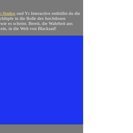
o Studios
und Ys Interactive enthüllst du die
chlüpfe in die Rolle des furchtlosen
 wie es scheint. Bereit, die Wahrheit ans
 ein, in die Welt von Blacksad!