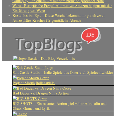
Gameplay - an einem Ort mit dem niemand gerechnet hatte
Wero - Europäische Paypal-Alternative: Amazon beginnt mit der
Einführung von Wero
Kostenlos bei Epic - Diese Woche bekommt ihr gleich zwei
Atmosphäre-Kracher für gemütliche Abende
Salt Castle Studio – Indie-Spiele aus Österreich
Spieleentwickler
Project Morph
Rollenspiele
Bad Dudes vs. Dragon Ninja
Action
BIG SHOTS – Ein rasantes Actionspiel voller Adrenalin und
Chaos
Games und Lyrik