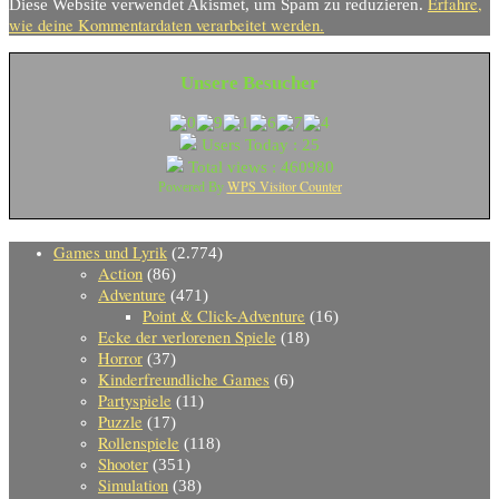
Erfahre,
Diese Website verwendet Akismet, um Spam zu reduzieren.
wie deine Kommentardaten verarbeitet werden.
Unsere Besucher
Users Today : 25
Total views : 460980
WPS Visitor Counter
Powered By
Games und Lyrik
(2.774)
Action
(86)
Adventure
(471)
Point & Click-Adventure
(16)
Ecke der verlorenen Spiele
(18)
Horror
(37)
Kinderfreundliche Games
(6)
Partyspiele
(11)
Puzzle
(17)
Rollenspiele
(118)
Shooter
(351)
Simulation
(38)