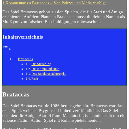
1 Kommentar
zu Brataccas – Von Polizei und Mafia verfolgt
Das Spiel Brataccas gehört zu den Spielen, die für Atari und Amiga
erschienen. Auf dem Planeten Brataccas musst du deinen Namen als
Mr. Kyne von falschen Beschuldigungen reinwaschen.
Inhaltsverzeichnis
Brataccas
Die Steuerung
Die Kommunikation
Das Bandersnatchprojekt
Fazit
Brataccas
Das Spiel Brattacas wurde 1986 herausgebracht. Brataccas war das
erste Spiel, welches Psygnosis Limited veröffentlichte. Das Spiel
erschien für Amiga, Atari ST und Macintoshi. Es handelt scih um ein
Science Fiction Action-Spiel mit Rollenspielelementen.