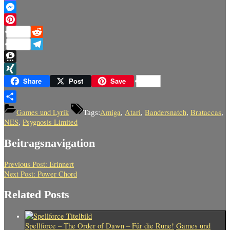
Mastodon
Messenger
Pinterest
Reddit
Telegram
Threema
XING
Share
Post
Save
Teilen
Games und Lyrik
Amiga
Atari
Bandersnatch
Brataccas
Tags:
,
,
,
,
NES
Psygnosis Limited
,
Beitragsnavigation
Previous Post:
Erinnert
Next Post:
Power Chord
Related Posts
Spellforce – The Order of Dawn – Für die Rune!
Games und