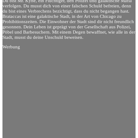
Du bist Mr. Kyne, ein Flüchtiger, den Polizei und galaktische Mafia
verfolgen. Du musst dich von einer falschen Schuld befreien, denn
du bist eines Verbrechens bezichtigt, dass du nicht begangen hast.
Brataccas ist eine galaktische Stadt, in der Art von Chicago zu
Prohibitionszeiten. Die Einwohner der Stadt sind dir nicht freundlich
gesonnen. Dein Leben ist geprägt von der Gesellschaft aus Polizei,
Pöbel und Barbesuchern. Mit einem Degen bewaffnet, wie alle in der
Stadt, musst du deine Unschuld beweisen.
Werbung