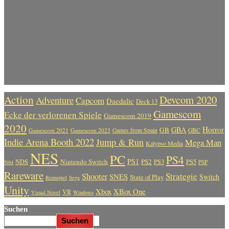
Action
Devcom 2020
Adventure
Capcom
Daedalic
Deck 13
Gamescom
Ecke der verlorenen Spiele
Gamescom 2019
2020
Horror
GBA
GB
Gamescom 2021
Gamescom 2023
Games from Spain
GBC
Indie Arena Booth 2022
Jump & Run
Mega Man
Kalypso Media
NES
PC
PS4
PS1
Nintendo Switch
PS2
PS5
NDS
PS3
PSP
N64
Rareware
Strategie
Shooter
SNES
Switch
State of Play
Rennspiel
Sega
Unity
Xbox
XBox One
VR
Visual Novel
Windows
Suchen
Suchen