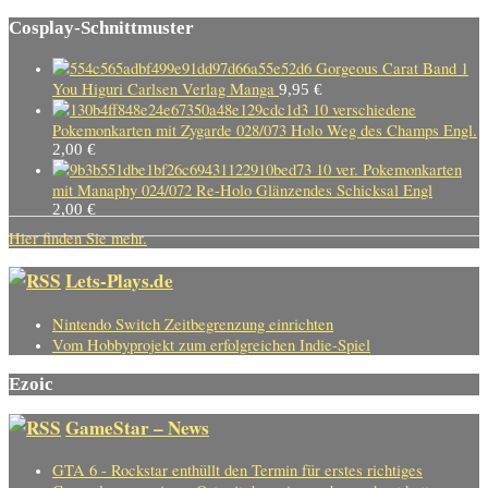
Cosplay-Schnittmuster
Gorgeous Carat Band 1
You Higuri Carlsen Verlag Manga
9,95
€
10 verschiedene
Pokemonkarten mit Zygarde 028/073 Holo Weg des Champs Engl.
2,00
€
10 ver. Pokemonkarten
mit Manaphy 024/072 Re-Holo Glänzendes Schicksal Engl
2,00
€
Hier finden Sie mehr.
Lets-Plays.de
Nintendo Switch Zeitbegrenzung einrichten
Vom Hobbyprojekt zum erfolgreichen Indie-Spiel
Ezoic
GameStar – News
GTA 6 - Rockstar enthüllt den Termin für erstes richtiges