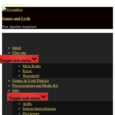
Skip to content
Games und Lyrik
Von Spielen inspiriert
Inhalt
Über uns
Shop
Toggle sub-menu
n
Mein Konto
er
Kasse
Warenkorb
Games & Lyrik Podcast
Pressezentrum und Media-Kit
Jobs
Impressum
Toggle sub-menu
AGBs
Datenschutzerklärung
Disclaimer