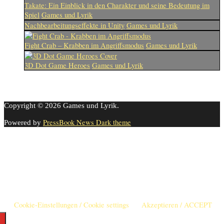
Takate: Ein Einblick in den Charakter und seine Bedeutung im
Spiel
Games und Lyrik
Nachbearbeitungseffekte in Unity
Games und Lyrik
Fight Crab – Krabben im Angriffsmodus
Games und Lyrik
3D Dot Game Heroes
Games und Lyrik
Copyright © 2026 Games und Lyrik.
PressBook News Dark theme
Powered by
Cookie-Einstellungen
Diese Webseite benutzt Cookies um die Nutzererfahrung zu
verbessern. Diese Cookies können Sie hier ausschalten.
This website uses cookies to improve your experience. We'll assume
you're ok with this, but you can opt-out if you wish.
Cookie-Einstellungen / Cookie settings
Akzeptieren / ACCEPT