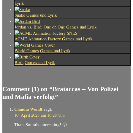
Lyrik
Snake
Games und Lyrik
Jordan vs. Bird: One on One
Games und Lyrik
ACME Animation Factory
Games und Lyrik
World Games
Games und Lyrik
Birth
Games und Lyrik
Comment
(1)
on “Brataccas – Von Polizei
und Mafia verfolgt”
Claudia Wendt
sagt:
10. April 2023 um 16:28 Uhr
Thats Sounds interesting! 🙂