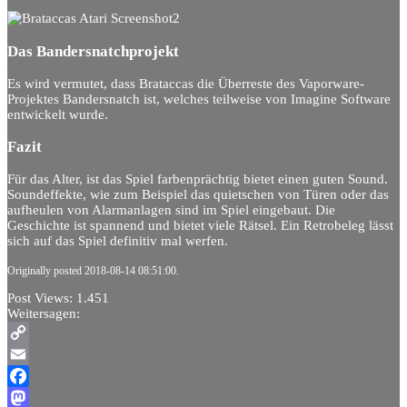
Das Bandersnatchprojekt
Es wird vermutet, dass Brataccas die Überreste des Vaporware-
Projektes Bandersnatch ist, welches teilweise von Imagine Software
entwickelt wurde.
Fazit
Für das Alter, ist das Spiel farbenprächtig bietet einen guten Sound.
Soundeffekte, wie zum Beispiel das quietschen von Türen oder das
aufheulen von Alarmanlagen sind im Spiel eingebaut. Die
Geschichte ist spannend und bietet viele Rätsel. Ein Retrobeleg lässt
sich auf das Spiel definitiv mal werfen.
Originally posted 2018-08-14 08:51:00.
Post Views:
1.451
Weitersagen:
Copy
Link
Email
Facebook