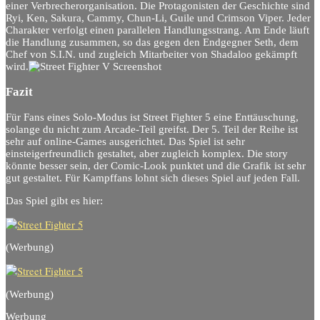
einer Verbrecherorganisation. Die Protagonisten der Geschichte sind
Ryi, Ken, Sakura, Cammy, Chun-Li, Guile und Crimson Viper. Jeder
Charakter verfolgt einen parallelen Handlungsstrang. Am Ende läuft
die Handlung zusammen, so das gegen den Endgegner Seth, dem
Chef von S.I.N. und zugleich Mitarbeiter von Shadaloo gekämpft
wird.
Fazit
Für Fans eines Solo-Modus ist Street Fighter 5 eine Enttäuschung,
solange du nicht zum Arcade-Teil greifst. Der 5. Teil der Reihe ist
sehr auf online-Games ausgerichtet. Das Spiel ist sehr
einsteigerfreundlich gestaltet, aber zugleich komplex. Die story
könnte besser sein, der Comic-Look punktet und die Grafik ist sehr
gut gestaltet. Für Kampffans lohnt sich dieses Spiel auf jeden Fall.
Das Spiel gibt es hier:
(Werbung)
(Werbung)
Werbung