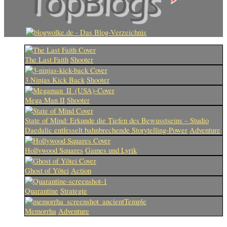
The Last Faith
Shooter
3 Ninjas Kick Back
Shooter
Mega Man II
Shooter
State of Mind: Erkunde die Tiefen des Bewusstseins – Studio
Daedalic entfesselt bahnbrechende Storytelling-Power
Adventure
Hollywood Squares
Games und Lyrik
Ghost of Yōtei
Action
Quarantine
Strategie
Memorrha
Adventure