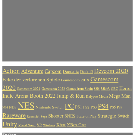
Action
Devcom 2020
Adventure
Capcom
Daedalic
Deck 13
Gamescom
Ecke der verlorenen Spiele
Gamescom 2019
2020
Horror
GBA
GB
Gamescom 2021
Gamescom 2023
Games from Spain
GBC
Indie Arena Booth 2022
Jump & Run
Mega Man
Kalypso Media
NES
PC
PS4
PS1
Nintendo Switch
PS2
PS5
NDS
PS3
PSP
N64
Rareware
Strategie
Shooter
SNES
Switch
State of Play
Rennspiel
Sega
Unity
Xbox
XBox One
VR
Visual Novel
Windows
Suchen