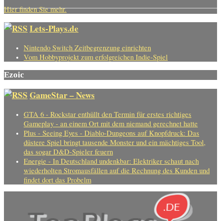
Hier finden Sie mehr.
Lets-Plays.de
Nintendo Switch Zeitbegrenzung einrichten
Vom Hobbyprojekt zum erfolgreichen Indie-Spiel
Ezoic
GameStar – News
GTA 6 - Rockstar enthüllt den Termin für erstes richtiges
Gameplay - an einem Ort mit dem niemand gerechnet hatte
Plus - Seeing Eyes - Diablo-Dungeons auf Knopfdruck: Das
düstere Spiel bringt tausende Monster und ein mächtiges Tool,
das sogar D&D-Spieler feuern
Energie - In Deutschland undenkbar: Elektriker schaut nach
wiederholten Stromausfällen auf die Rechnung des Kunden und
findet dort das Probelm