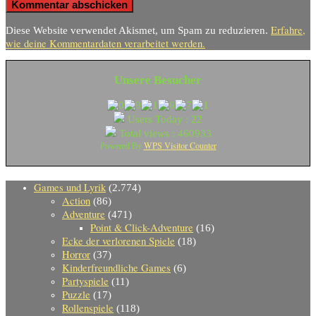
Erfahre,
Diese Website verwendet Akismet, um Spam zu reduzieren.
wie deine Kommentardaten verarbeitet werden.
Unsere Besucher
Users Today : 22
Total views : 460933
WPS Visitor Counter
Powered By
Games und Lyrik
(2.774)
Action
(86)
Adventure
(471)
Point & Click-Adventure
(16)
Ecke der verlorenen Spiele
(18)
Horror
(37)
Kinderfreundliche Games
(6)
Partyspiele
(11)
Puzzle
(17)
Rollenspiele
(118)