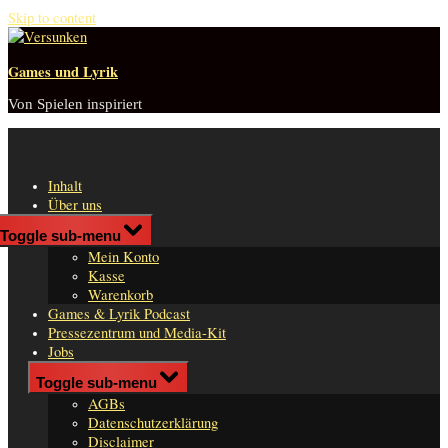
Skip to content
Games und Lyrik
Von Spielen inspiriert
Inhalt
Über uns
Shop
Toggle sub-menu
n
Mein Konto
er
Kasse
Warenkorb
Games & Lyrik Podcast
Pressezentrum und Media-Kit
Jobs
Impressum
Toggle sub-menu
AGBs
Datenschutzerklärung
Disclaimer