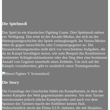
Die Spielmodi
Das Spiel ist ein klassisches Fighting Game. Drei Spielmodi stehen
zur Verfügung. Das erste ist der Arcade-Modus, der sich an der
Hintergrundgeschichte des Spiels entlanghangelt. Im Versus-Modus
trittst du gegen menschliche oder Computergegener an. Der
Herausforderungsmodus stellt dich vor verschiedene Aufgaben, die
du im Kampf bewältigen musst, wie zum Beispiel das Kombinieren
bestimmter Schlagkombinationen oder den Sieg über eine bestimmte
Anzahl von Gegnern innerhalb eines Zeitlmits. Um sich auf die
Kämpfe vorzubereiten, gibt es zusätzlich einen Trainingsmodus.
Die Story
Die Grundlage der Geschichte bildet ein Kampfturnier, in dem die
besten Kämpfer der Welt gegeneinander antreten. Vor dem Turnier
verschwinden jedoch etliche Kampfsportler und auch vor dem
Sponsor des Turniers macht der Entführer keinen Halt.
Wahrscheinlich steckt die Firma S.I.N. dahinter, die mit Shadaloo,