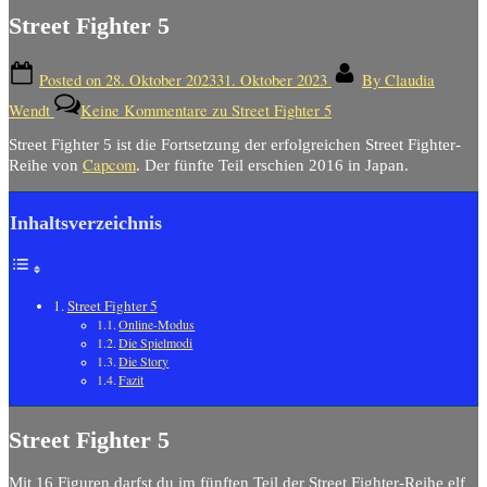
Street Fighter 5
Posted on
28. Oktober 2023
31. Oktober 2023
By
Claudia
Wendt
Keine Kommentare
zu Street Fighter 5
Street Fighter 5 ist die Fortsetzung der erfolgreichen Street Fighter-
Capcom
Reihe von
. Der fünfte Teil erschien 2016 in Japan.
Inhaltsverzeichnis
Street Fighter 5
Online-Modus
Die Spielmodi
Die Story
Fazit
Street Fighter 5
Mit 16 Figuren darfst du im fünften Teil der Street Fighter-Reihe elf