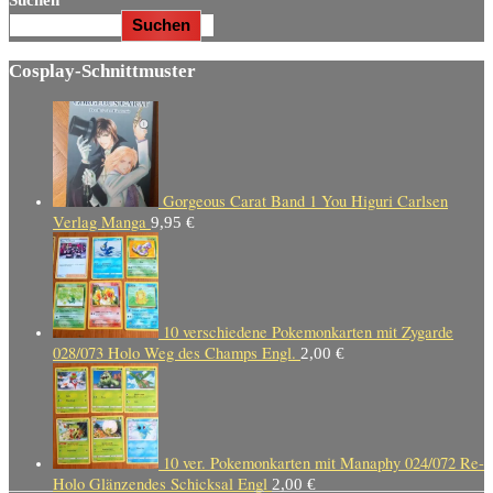
Suchen
Cosplay-Schnittmuster
Gorgeous Carat Band 1 You Higuri Carlsen
Verlag Manga
9,95
€
10 verschiedene Pokemonkarten mit Zygarde
028/073 Holo Weg des Champs Engl.
2,00
€
10 ver. Pokemonkarten mit Manaphy 024/072 Re-
Holo Glänzendes Schicksal Engl
2,00
€