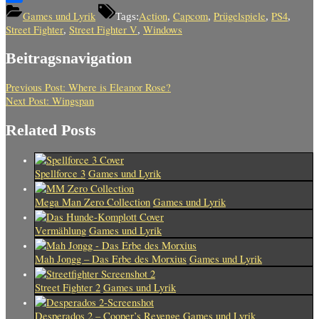
Teilen
Games und Lyrik
Action
Capcom
Prügelspiele
PS4
Tags:
,
,
,
,
Street Fighter
Street Fighter V
Windows
,
,
Beitragsnavigation
Previous Post:
Where is Eleanor Rose?
Next Post:
Wingspan
Related Posts
Spellforce 3
Games und Lyrik
Mega Man Zero Collection
Games und Lyrik
Vermählung
Games und Lyrik
Mah Jongg – Das Erbe des Morxius
Games und Lyrik
Street Fighter 2
Games und Lyrik
Desperados 2 – Cooper’s Revenge
Games und Lyrik