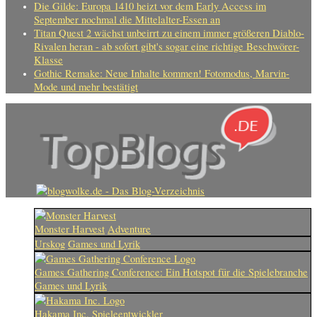
Die Gilde: Europa 1410 heizt vor dem Early Access im
September nochmal die Mittelalter-Essen an
Titan Quest 2 wächst unbeirrt zu einem immer größeren Diablo-
Rivalen heran - ab sofort gibt's sogar eine richtige Beschwörer-
Klasse
Gothic Remake: Neue Inhalte kommen! Fotomodus, Marvin-
Mode und mehr bestätigt
Monster Harvest
Adventure
Urskog
Games und Lyrik
Games Gathering Conference: Ein Hotspot für die Spielebranche
Games und Lyrik
Hakama Inc.
Spieleentwickler