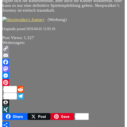
eignet sich für Rätselfreunde, aber auch für Kinder wunderbar. Hier
kann es nur eine definitive Spielempfehlung geben. Sleepwalker’s
Journey ist einfach traumhaft.
(Werbung)
Originally posted 2019-04-01 12:05:19.
Post Views:
1.327
Weitersagen:
Copy
Link
Email
Facebook
Mastodon
Messenger
Pinterest
Reddit
Telegram
Threema
XING
Share
Post
Save