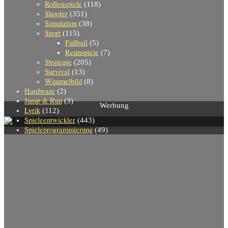
Rollenspiele
(118)
Shooter
(351)
Simulation
(38)
Sport
(115)
Fußball
(5)
Rennspiele
(7)
Strategie
(205)
Survival
(13)
Wimmelbild
(8)
Hardware
(2)
Jump & Run
(3)
Werbung
Lyrik
(112)
Spieleentwickler
(443)
Spieleprogrammierung
(49)