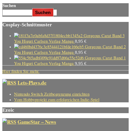
Suchen
Suchen
Cosplay-Schnittmuster
Gorgeous Carat Band 3
You Higuri Carlsen Verlag Manga
8,95
€
Gorgeous Carat Band 2
You Higuri Carlsen Verlag Manga
8,95
€
Gorgeous Carat Band 1
You Higuri Carlsen Verlag Manga
9,95
€
Hier finden Sie mehr.
Lets-Plays.de
Nintendo Switch Zeitbegrenzung einrichten
Vom Hobbyprojekt zum erfolgreichen Indie-Spiel
Ezoic
GameStar – News