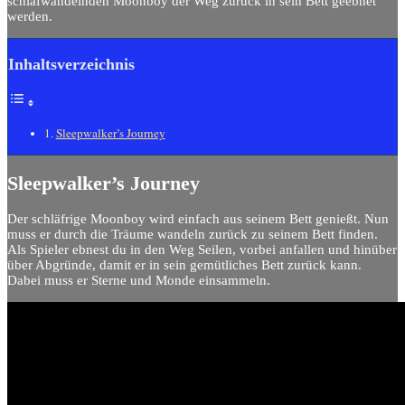
schlafwandelnden Moonboy der Weg zurück in sein Bett geebnet
werden.
Inhaltsverzeichnis
Sleepwalker’s Journey
Sleepwalker’s Journey
Der schläfrige Moonboy wird einfach aus seinem Bett genießt. Nun
muss er durch die Träume wandeln zurück zu seinem Bett finden.
Als Spieler ebnest du in den Weg Seilen, vorbei anfallen und hinüber
über Abgründe, damit er in sein gemütliches Bett zurück kann.
Dabei muss er Sterne und Monde einsammeln.