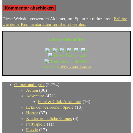
Erfahre,
Diese Website verwendet Akismet, um Spam zu reduzieren.
wie deine Kommentardaten verarbeitet werden.
Unsere Besucher
Users Today : 44
Total views : 461682
WPS Visitor Counter
Powered By
Games und Lyrik
(2.774)
Action
(86)
Adventure
(471)
Point & Click-Adventure
(16)
Ecke der verlorenen Spiele
(18)
Horror
(37)
Kinderfreundliche Games
(6)
Partyspiele
(11)
Puzzle
(17)