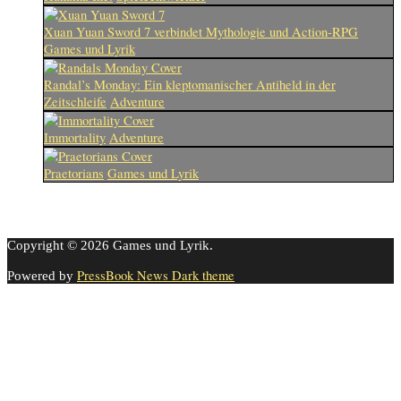
Xuan Yuan Sword 7 verbindet Mythologie und Action-RPG
Games und Lyrik
Randal’s Monday: Ein kleptomanischer Antiheld in der
Zeitschleife
Adventure
Immortality
Adventure
Praetorians
Games und Lyrik
Copyright © 2026 Games und Lyrik.
PressBook News Dark theme
Powered by
Cookie-Einstellungen
Diese Webseite benutzt Cookies um die Nutzererfahrung zu
verbessern. Diese Cookies können Sie hier ausschalten.
This website uses cookies to improve your experience. We'll assume