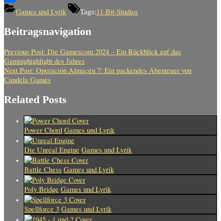
Teilen
Games und Lyrik
11-Bit-Studios
Tags:
Beitragsnavigation
Previous Post:
Die Gamescom 2024 – Ein Rückblick auf das
Gaminghighlight des Jahres
Next Post:
Operación Almacén 7: Ein packendes Abenteuer von
Candela Games
Related Posts
Power Chord
Games und Lyrik
Die Unreal Engine
Games und Lyrik
Battle Chess
Games und Lyrik
Poly Bridge
Games und Lyrik
Spellforce 3
Games und Lyrik