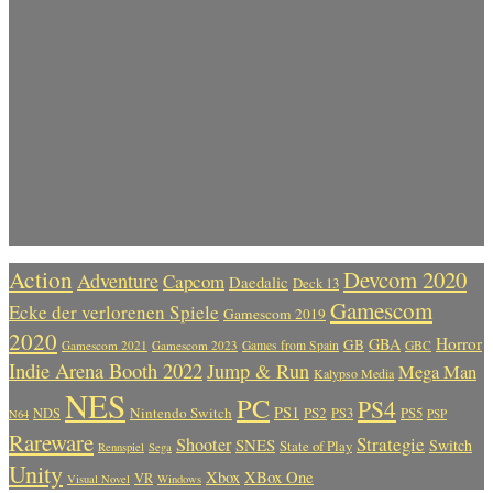
Action
Devcom 2020
Adventure
Capcom
Daedalic
Deck 13
Gamescom
Ecke der verlorenen Spiele
Gamescom 2019
2020
Horror
GBA
GB
Gamescom 2021
Gamescom 2023
Games from Spain
GBC
Indie Arena Booth 2022
Jump & Run
Mega Man
Kalypso Media
NES
PC
PS4
PS1
Nintendo Switch
PS2
PS5
NDS
PS3
PSP
N64
Rareware
Strategie
Shooter
SNES
Switch
State of Play
Rennspiel
Sega
Unity
Xbox
XBox One
VR
Visual Novel
Windows