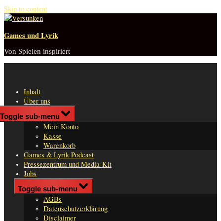
Skip to content
Games und Lyrik
Von Spielen inspiriert
Inhalt
Über uns
Shop
Toggle sub-menu
n
Mein Konto
er
Kasse
Warenkorb
Games & Lyrik Podcast
Pressezentrum und Media-Kit
Jobs
Impressum
Toggle sub-menu
AGBs
Datenschutzerklärung
Disclaimer