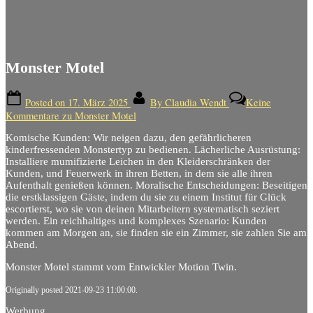
Monster Motel
Posted on
17. März 2025
By
Claudia Wendt
Keine
Kommentare
zu Monster Motel
Komische Kunden: W
ir neigen dazu, den gefährlicheren
kinderfressenden Monstertyp zu bedienen.
Lächerliche Ausrüstung:
Installiere mumifizierte Leichen in den Kleiderschränken der
Kunden, und Feuerwerk in ihren Betten, in dem sie alle ihren
Aufenthalt genießen können.
Moralische Entscheidungen: Beseitigen
die erstklassigen Gäste, indem du sie zu einem Institut für Glück
escortierst, wo sie von deinen Mitarbeitern systematisch seziert
werden.
Ein reichhaltiges und komplexes Szenario: Kunden
kommen am Morgen an, sie finden sie ein Zimmer, sie zahlen Sie am
Abend.
Monster Motel stammt vom Entwickler Motion Twin.
Originally posted 2021-09-23 11:00:00.
Werbung