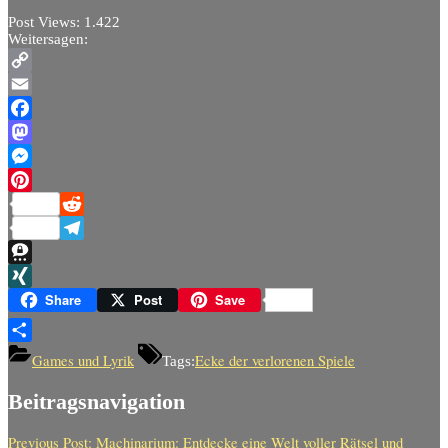
Post Views:
1.422
Weitersagen:
Copy
Link
Email
Facebook
Mastodon
Messenger
Pinterest
Reddit
Telegram
Threema
XING
Share
Post
Save
Teilen
Games und Lyrik
Ecke der verlorenen Spiele
Tags:
Beitragsnavigation
Previous Post:
Machinarium: Entdecke eine Welt voller Rätsel und