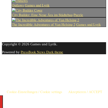
Outlaws
Games und Lyrik
City Builder: Eine Neue Ära im Städtebau
Puzzle
The Incredible Adventures of Van Helsing 2
Games und Lyrik
Copyright © 2026 Games und Lyrik.
PressBook News Dark theme
Powered by
Cookie-Einstellungen
Diese Webseite benutzt Cookies um die Nutzererfahrung zu
verbessern. Diese Cookies können Sie hier ausschalten.
This website uses cookies to improve your experience. We'll assume
you're ok with this, but you can opt-out if you wish.
Cookie-Einstellungen / Cookie settings
Akzeptieren / ACCEPT