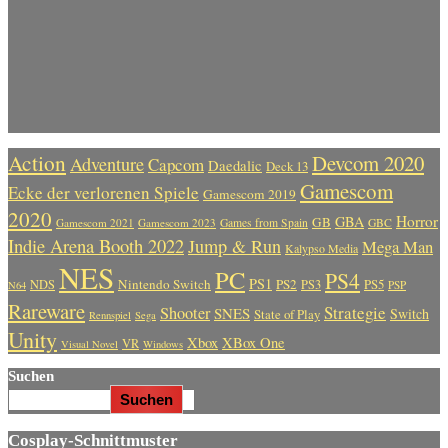
Action
Devcom 2020
Adventure
Capcom
Daedalic
Deck 13
Gamescom
Ecke der verlorenen Spiele
Gamescom 2019
2020
Horror
GBA
GB
Gamescom 2021
Gamescom 2023
Games from Spain
GBC
Indie Arena Booth 2022
Jump & Run
Mega Man
Kalypso Media
NES
PC
PS4
PS1
Nintendo Switch
PS2
PS5
NDS
PS3
PSP
N64
Rareware
Strategie
Shooter
SNES
Switch
State of Play
Rennspiel
Sega
Unity
Xbox
XBox One
VR
Visual Novel
Windows
Suchen
Suchen
Cosplay-Schnittmuster