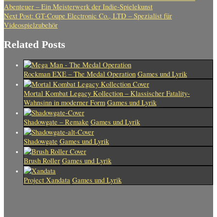
Abenteuer – Ein Meisterwerk der Indie-Spielekunst
Next Post:
GT-Coupe Electronic Co., LTD – Spezialist für
Videospielzubehör
Related Posts
Rockman EXE – The Medal Operation
Games und Lyrik
Mortal Kombat Legacy Kollection – Klassischer Fatality-
Wahnsinn in moderner Form
Games und Lyrik
Shadowgate – Remake
Games und Lyrik
Shadowgate
Games und Lyrik
Brush Roller
Games und Lyrik
Project Xandata
Games und Lyrik