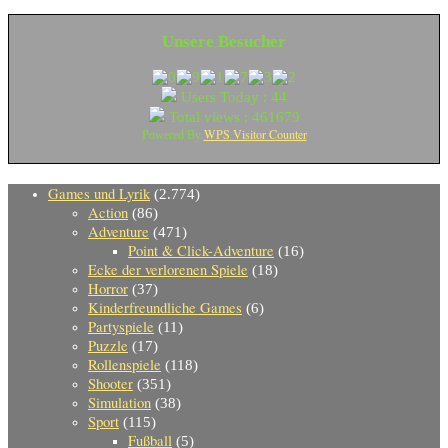
Unsere Besucher
Users Today : 44
Total views : 461679
WPS Visitor Counter
Powered By
Games und Lyrik
(2.774)
Action
(86)
Adventure
(471)
Point & Click-Adventure
(16)
Ecke der verlorenen Spiele
(18)
Horror
(37)
Kinderfreundliche Games
(6)
Partyspiele
(11)
Puzzle
(17)
Rollenspiele
(118)
Shooter
(351)
Simulation
(38)
Sport
(115)
Fußball
(5)