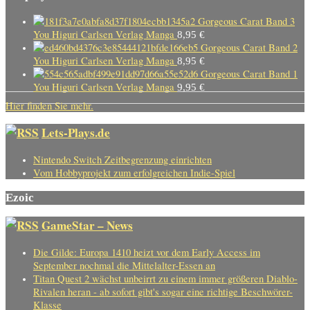
Gorgeous Carat Band 3
You Higuri Carlsen Verlag Manga
8,95
€
Gorgeous Carat Band 2
You Higuri Carlsen Verlag Manga
8,95
€
Gorgeous Carat Band 1
You Higuri Carlsen Verlag Manga
9,95
€
Hier finden Sie mehr.
Lets-Plays.de
Nintendo Switch Zeitbegrenzung einrichten
Vom Hobbyprojekt zum erfolgreichen Indie-Spiel
Ezoic
GameStar – News
Die Gilde: Europa 1410 heizt vor dem Early Access im
September nochmal die Mittelalter-Essen an
Titan Quest 2 wächst unbeirrt zu einem immer größeren Diablo-
Rivalen heran - ab sofort gibt's sogar eine richtige Beschwörer-
Klasse