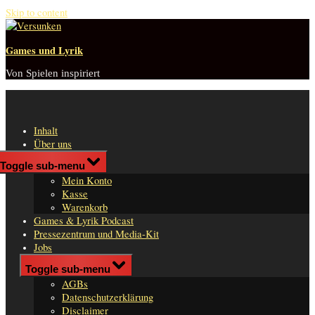
Skip to content
Games und Lyrik
Von Spielen inspiriert
Inhalt
Über uns
Shop
Toggle sub-menu
n
Mein Konto
er
Kasse
Warenkorb
Games & Lyrik Podcast
Pressezentrum und Media-Kit
Jobs
Impressum
Toggle sub-menu
AGBs
Datenschutzerklärung
Disclaimer