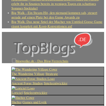
erlebt ihr in Spanien bereits in wenigen Tagen ein schattiges
Sommer-Spektakel
Big Walk - Ein Steam-Hit, den niemand kommen sah, steuert
gerade auf einen Platz bei den Game Awards zu
Big Walk: Das neue Spiel der Macher von Untitled Goose Game
räumt komplett mit Koop-Konventionen auf
The Wandering Village
Strategie
Ancient Forge Studios
Spieleentwickler
Loriciel
Spieleentwickler
Shelter
Games und Lyrik