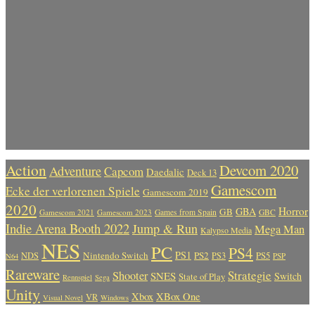
Action
Devcom 2020
Adventure
Capcom
Daedalic
Deck 13
Gamescom
Ecke der verlorenen Spiele
Gamescom 2019
2020
Horror
GBA
GB
Gamescom 2021
Gamescom 2023
Games from Spain
GBC
Indie Arena Booth 2022
Jump & Run
Mega Man
Kalypso Media
NES
PC
PS4
PS1
Nintendo Switch
PS2
PS5
NDS
PS3
PSP
N64
Rareware
Strategie
Shooter
SNES
Switch
State of Play
Rennspiel
Sega
Unity
Xbox
XBox One
VR
Visual Novel
Windows