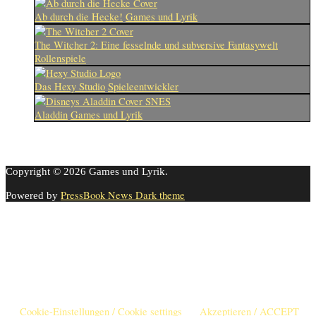
Ab durch die Hecke!
Games und Lyrik
The Witcher 2: Eine fesselnde und subversive Fantasywelt
Rollenspiele
Das Hexy Studio
Spieleentwickler
Aladdin
Games und Lyrik
Copyright © 2026 Games und Lyrik.
PressBook News Dark theme
Powered by
Cookie-Einstellungen
Diese Webseite benutzt Cookies um die Nutzererfahrung zu
verbessern. Diese Cookies können Sie hier ausschalten.
This website uses cookies to improve your experience. We'll assume
you're ok with this, but you can opt-out if you wish.
Cookie-Einstellungen / Cookie settings
Akzeptieren / ACCEPT