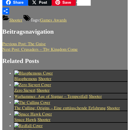
XING
Share
Post
Save
Teilen
Shooter
Games Awards
Tags:
Beitragsnavigation
Previous Post:
The Guise
Next Post:
Crusaders – Thy Kingdom Come
Related Posts
Blasphemous
Shooter
Zero Sievert
Shooter
Warhammer: Age of Sigmar – Tempestfall
Shooter
The Culling: Origins – Eine enttäuschende Erfahrung
Shooter
Space Hawk
Shooter