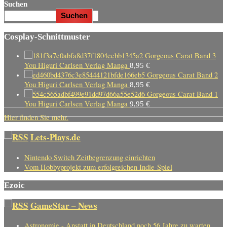
Suchen
Suchen
Cosplay-Schnittmuster
Gorgeous Carat Band 3
You Higuri Carlsen Verlag Manga
8,95
€
Gorgeous Carat Band 2
You Higuri Carlsen Verlag Manga
8,95
€
Gorgeous Carat Band 1
You Higuri Carlsen Verlag Manga
9,95
€
Hier finden Sie mehr.
Lets-Plays.de
Nintendo Switch Zeitbegrenzung einrichten
Vom Hobbyprojekt zum erfolgreichen Indie-Spiel
Ezoic
GameStar – News
Astronomie - Anstatt in Deutschland noch 56 Jahre zu warten,