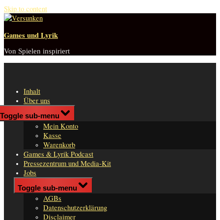
Skip to content
Games und Lyrik
Von Spielen inspiriert
Inhalt
Über uns
Shop
Toggle sub-menu
n
Mein Konto
er
Kasse
Warenkorb
Games & Lyrik Podcast
Pressezentrum und Media-Kit
Jobs
Impressum
Toggle sub-menu
AGBs
Datenschutzerklärung
Disclaimer