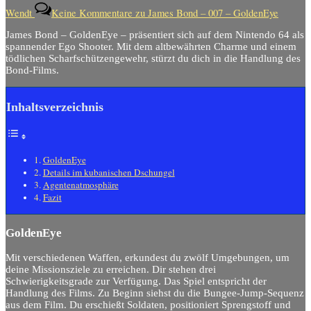
Wendt
Keine Kommentare
zu James Bond – 007 – GoldenEye
James Bond – GoldenEye – präsentiert sich auf dem Nintendo 64 als
spannender Ego Shooter. Mit dem altbewährten Charme und einem
tödlichen Scharfschützengewehr, stürzt du dich in die Handlung des
Bond-Films.
Inhaltsverzeichnis
GoldenEye
Details im kubanischen Dschungel
Agentenatmosphäre
Fazit
GoldenEye
Mit verschiedenen Waffen, erkundest du zwölf Umgebungen, um
deine Missionsziele zu erreichen. Dir stehen drei
Schwierigkeitsgrade zur Verfügung. Das Spiel entspricht der
Handlung des Films. Zu Beginn siehst du die Bungee-Jump-Sequenz
aus dem Film. Du erschießt Soldaten, positioniert Sprengstoff und