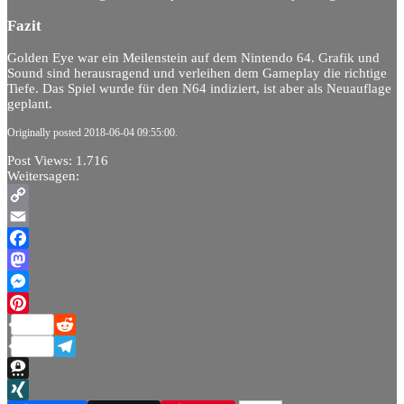
Fazit
Golden Eye war ein Meilenstein auf dem Nintendo 64. Grafik und
Sound sind herausragend und verleihen dem Gameplay die richtige
Tiefe. Das Spiel wurde für den N64 indiziert, ist aber als Neuauflage
geplant.
Originally posted 2018-06-04 09:55:00.
Post Views:
1.716
Weitersagen:
Copy
Link
Email
Facebook
Mastodon
Messenger
Pinterest
Reddit
Telegram
Threema