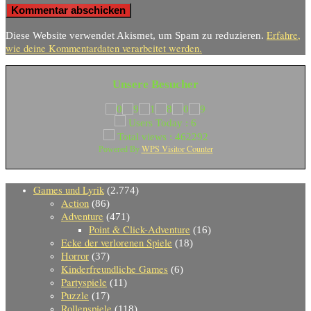
Erfahre,
Diese Website verwendet Akismet, um Spam zu reduzieren.
wie deine Kommentardaten verarbeitet werden.
Unsere Besucher
Users Today : 6
Total views : 462292
WPS Visitor Counter
Powered By
Games und Lyrik
(2.774)
Action
(86)
Adventure
(471)
Point & Click-Adventure
(16)
Ecke der verlorenen Spiele
(18)
Horror
(37)
Kinderfreundliche Games
(6)
Partyspiele
(11)
Puzzle
(17)
Rollenspiele
(118)