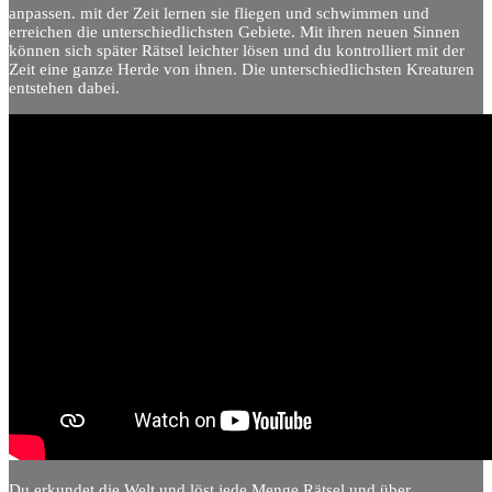
anpassen. mit der Zeit lernen sie fliegen und schwimmen und
erreichen die unterschiedlichsten Gebiete. Mit ihren neuen Sinnen
können sich später Rätsel leichter lösen und du kontrolliert mit der
Zeit eine ganze Herde von ihnen. Die unterschiedlichsten Kreaturen
entstehen dabei.
Du erkundet die Welt und löst jede Menge Rätsel und über