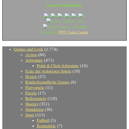
Unsere Besucher
Users Today : 30
Total views : 461096
WPS Visitor Counter
Powered By
Games und Lyrik
(2.774)
Action
(86)
Adventure
(471)
Point & Click-Adventure
(16)
Ecke der verlorenen Spiele
(18)
Horror
(37)
Kinderfreundliche Games
(6)
Partyspiele
(11)
Puzzle
(17)
Rollenspiele
(118)
Shooter
(351)
Simulation
(38)
Sport
(115)
Fußball
(5)
Rennspiele
(7)