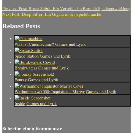
Previous Post:
Brave Zebra: Ein Vorreiter im Bereich Spieleentwicklung
Next Post:
Deep Silver: Ein Gigant in der Spielebranche
Related Posts
Was ist Cinemachine?
Games und Lyrik
Space Station
Games und Lyrik
Breakwaters
Games und Lyrik
Fourzy
Games und Lyrik
Warhammer 40.000: Inquisitor – Martyr
Games und Lyrik
Inside
Games und Lyrik
Schreibe einen Kommentar