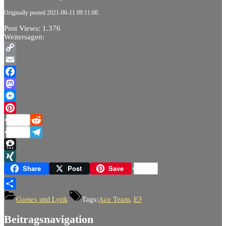
Originally posted 2021-06-11 09:11:00.
Post Views:
1.376
Weitersagen:
Copy
Link
Email
Facebook
Mastodon
Messenger
Pinterest
Reddit
Telegram
Threema
XING
Share
Post
Save
Teilen
Games und Lyrik
Ace Team
E3
Tags:
,
Beitragsnavigation