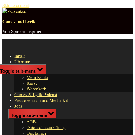
Skip to content
Games und Lyrik
Von Spielen inspiriert
Inhalt
Über uns
Shop
Toggle sub-menu
n
Mein Konto
er
Kasse
Warenkorb
Games & Lyrik Podcast
Pressezentrum und Media-Kit
Jobs
Impressum
Toggle sub-menu
AGBs
Datenschutzerklärung
Disclaimer