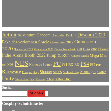
Action
Devcom 2020
Adventure
Capcom
Daedalic
Deck 13
Gamescom
Ecke der verlorenen Spiele
Gamescom 2019
2020
Horror
GBA
GB
Gamescom 2021
Gamescom 2023
Games from Spain
GBC
Indie Arena Booth 2022
Jump & Run
Mega Man
Kalypso Media
NES
PC
PS4
PS1
Nintendo Switch
PS2
PS5
NDS
PS3
PSP
N64
Rareware
Strategie
Shooter
SNES
Switch
State of Play
Rennspiel
Sega
Unity
Xbox
XBox One
VR
Visual Novel
Windows
Suchen
Suchen
Cosplay-Schnittmuster