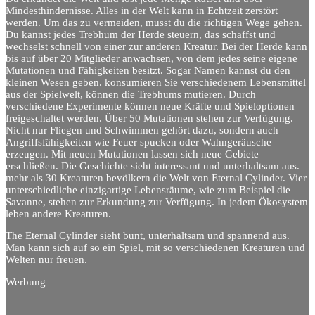
Mindesthindernisse. Alles in der Welt kann in Echtzeit zerstört
werden. Um das zu vermeiden, musst du die richtigen Wege gehen.
Du kannst jedes Trebhum der Herde steuern, das schaffst und
wechselst schnell von einer zur anderen Kreatur. Bei der Herde kann
bis auf über 20 Mitglieder anwachsen, von dem jedes seine eigene
Mutationen und Fähigkeiten besitzt. Sogar Namen kannst du den
kleinen Wesen geben. konsumieren Sie verschiedenem Lebensmittel
aus der Spielwelt, können die Trebhums mutieren. Durch
verschiedene Experimente können neue Kräfte und Spieloptionen
freigeschaltet werden. Über 50 Mutationen stehen zur Verfügung.
Nicht nur Fliegen und Schwimmen gehört dazu, sondern auch
Angriffsfähigkeiten wie Feuer spucken oder Wahngeräusche
erzeugen. Mit neuen Mutationen lassen sich neue Gebiete
erschließen. Die Geschichte sieht interessant und unterhaltsam aus.
mehr als 30 Kreaturen bevölkern die Welt von Eternal Cylinder. Vier
unterschiedliche einzigartige Lebensräume, wie zum Beispiel die
Savanne, stehen zur Erkundung zur Verfügung. In jedem Ökosystem
leben andere Kreaturen.
The Eternal Cylinder sieht bunt, unterhaltsam und spannend aus.
Man kann sich auf so ein Spiel, mit so verschiedenen Kreaturen und
Welten nur freuen.
Werbung