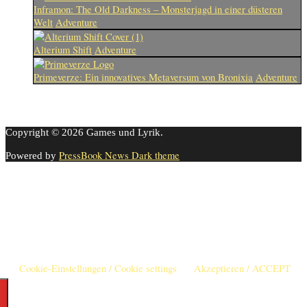
Inframon: The Old Darkness – Monsterjagd in einer düsteren
Welt
Adventure
Alterium Shift
Adventure
Primeverze: Ein innovatives Metaversum von Bronixia
Adventure
Copyright © 2026 Games und Lyrik.
PressBook News Dark theme
Powered by
Cookie-Einstellungen
Diese Webseite benutzt Cookies um die Nutzererfahrung zu
verbessern. Diese Cookies können Sie hier ausschalten.
This website uses cookies to improve your experience. We'll assume
you're ok with this, but you can opt-out if you wish.
Cookie-Einstellungen / Cookie settings
Akzeptieren / ACCEPT