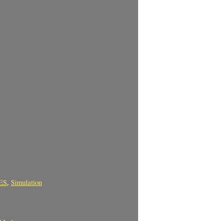
ES
Simulation
,