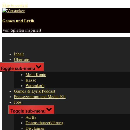
Skip to content
Games und Lyrik
Von Spielen inspiriert
Inhalt
Über uns
Shop
Toggle sub-menu
n
Mein Konto
er
Kasse
Warenkorb
Games & Lyrik Podcast
Pressezentrum und Media-Kit
Jobs
Impressum
Toggle sub-menu
AGBs
Datenschutzerklärung
Disclaimer