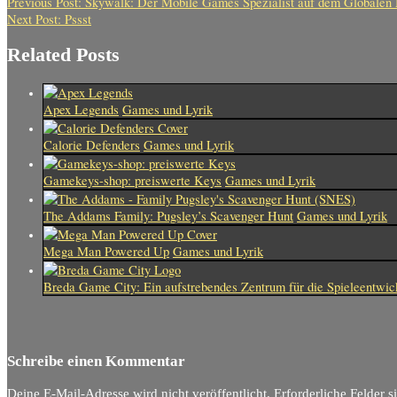
Previous Post:
Skywalk: Der Mobile Games Spezialist auf dem Globalen
Next Post:
Pssst
Related Posts
Apex Legends
Games und Lyrik
Calorie Defenders
Games und Lyrik
Gamekeys-shop: preiswerte Keys
Games und Lyrik
The Addams Family: Pugsley’s Scavenger Hunt
Games und Lyrik
Mega Man Powered Up
Games und Lyrik
Breda Game City: Ein aufstrebendes Zentrum für die Spieleentwic
Schreibe einen Kommentar
Deine E-Mail-Adresse wird nicht veröffentlicht.
Erforderliche Felder s