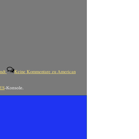
endt
Keine Kommentare
zu American
ES
-Konsole.