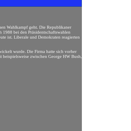
chen Wahlkampf geht. Die Republikaner
h 1988 bei den Präsidentschaftswahlen
ute ist. Liberale und Demokraten reagierten
twickelt wurde. Die Firma hatte sich vorher
eit beispielsweise zwischen George HW Bush,