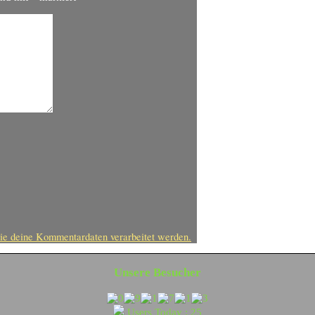
ie deine Kommentardaten verarbeitet werden.
Unsere Besucher
Users Today : 25