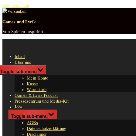
Skip to content
Games und Lyrik
Von Spielen inspiriert
Inhalt
Über uns
Shop
Toggle sub-menu
n
Mein Konto
er
Kasse
Warenkorb
Games & Lyrik Podcast
Pressezentrum und Media-Kit
Jobs
Impressum
Toggle sub-menu
AGBs
Datenschutzerklärung
Disclaimer