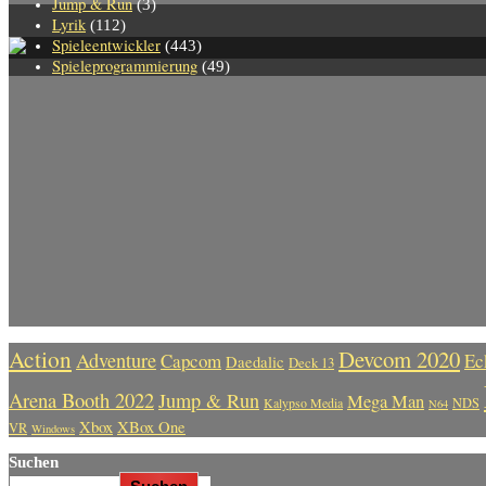
Jump & Run
(3)
Lyrik
(112)
Spieleentwickler
(443)
Spieleprogrammierung
(49)
Action
Devcom 2020
Adventure
Capcom
Ec
Daedalic
Deck 13
Arena Booth 2022
Jump & Run
Mega Man
Kalypso Media
NDS
N64
Xbox
XBox One
VR
Windows
Suchen