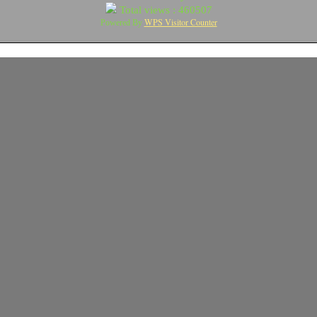
Total views : 460507
WPS Visitor Counter
Powered By