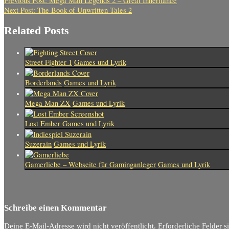
Previous Post:
Mega Man Legends 2 – Great Inheritance
Next Post:
The Book of Unwritten Tales 2
Related Posts
Street Fighter 1
Games und Lyrik
Borderlands
Games und Lyrik
Mega Man ZX
Games und Lyrik
Lost Ember
Games und Lyrik
Suzerain
Games und Lyrik
Gamerliebe – Webseite für Gaminganleger
Games und Lyrik
Schreibe einen Kommentar
Deine E-Mail-Adresse wird nicht veröffentlicht.
Erforderliche Felder s