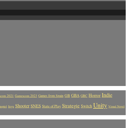
Indie
Horror
GBA
GB
com 2021
Gamescom 2023
Games from Spain
GBC
Unity
Strategie
Shooter
SNES
Switch
State of Play
nspiel
Sega
Visual Novel