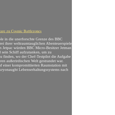
are
zu Cosmic Battlezones
e in die unerforschte Grenze des BBC
ei ihrer weltraumtauglichen Abenteuerspiele
e in Jetpac würden BBC Micro-Besitzer Jetman
d sein Schiff aufzutanken, um zu
u finden, wo der Chef-Testpilot die Aufgabe
ren außerirdischen Welt gestrandet war.
uf einer kompromittierten Raumstation mit
s kryonaught Lebenserhaltungssystems nach