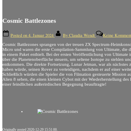
Cosmic Battlezones
Posted on
4. Januar 2024
By
Claudia Wendt
Keine Komment
Cosmic Battlezones sprangen von der treuen ZX Spectrum-Heimkonsol
Micro und waren die erste Compilation-Sammlung von Ultimate, die dr
in einem Paket enthielt. Bei der ersten Veröffentlichung von Ultimat
über die Planetenoberfläche steuern, um seltene Isotope zu stehlen un
entkommen. Die direkte Fortsetzung, Lunar Jetman, war als nächstes z
haben würde, seinen Rover zu verteidigen, nachdem er auf einer weite
Schließlich würden die Spieler die von Filmation gesteuerte Mission a
Alien 8 sehen, die einen kleinen Cybot mit der Wiederherstellung de
einer feindlichen außerirdischen Begegnung beauftragte!
Originally posted 2020-12-29 15:51:00.