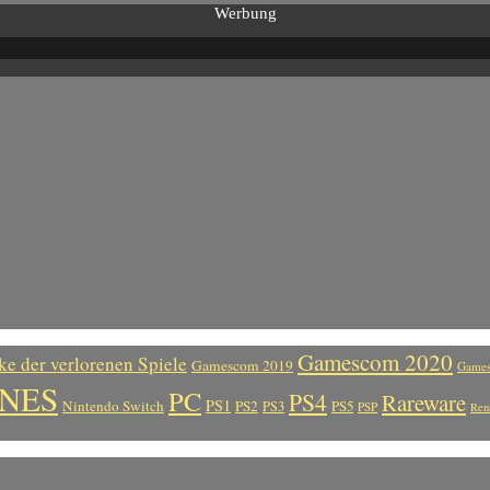
Werbung
Gamescom 2020
ke der verlorenen Spiele
Gamescom 2019
Games
NES
PC
PS4
Rareware
PS1
Nintendo Switch
PS2
PS5
PS3
PSP
Ren