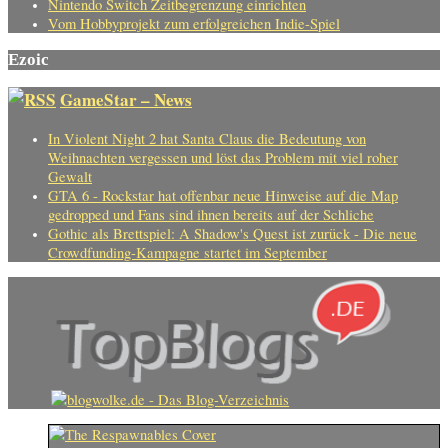
Nintendo Switch Zeitbegrenzung einrichten
Vom Hobbyprojekt zum erfolgreichen Indie-Spiel
Ezoic
GameStar – News
In Violent Night 2 hat Santa Claus die Bedeutung von
Weihnachten vergessen und löst das Problem mit viel roher
Gewalt
GTA 6 - Rockstar hat offenbar neue Hinweise auf die Map
gedropped und Fans sind ihnen bereits auf der Schliche
Gothic als Brettspiel: A Shadow's Quest ist zurück - Die neue
Crowdfunding-Kampagne startet im September