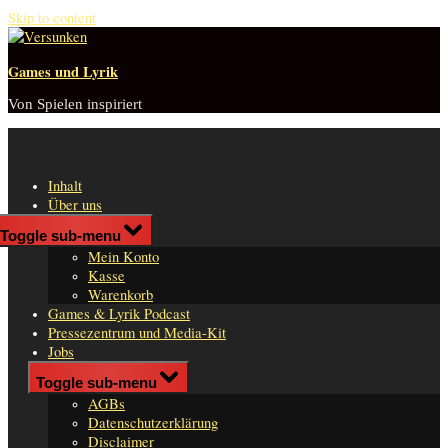
Skip to content
Games und Lyrik
Von Spielen inspiriert
Inhalt
Über uns
Shop
Toggle sub-menu
n
Mein Konto
er
Kasse
Warenkorb
Games & Lyrik Podcast
Pressezentrum und Media-Kit
Jobs
Impressum
Toggle sub-menu
AGBs
Datenschutzerklärung
Disclaimer