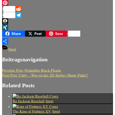
Messenger
Pinterest
Reddit
Telegram
Threema
XING
Share
Post
Save
Teilen
Sport
Beitragsnavigation
Previous Post:
Penumbra Black Plague
Next Post:
Unity – Was ist das 2D-Sprites-Shape-Paket?
Related Posts
Bo Jackson Baseball
Sport
The King of Fighters XV
Sport