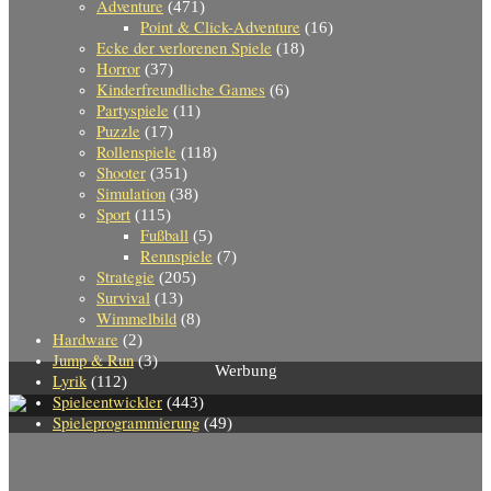
Adventure
(471)
Point & Click-Adventure
(16)
Ecke der verlorenen Spiele
(18)
Horror
(37)
Kinderfreundliche Games
(6)
Partyspiele
(11)
Puzzle
(17)
Rollenspiele
(118)
Shooter
(351)
Simulation
(38)
Sport
(115)
Fußball
(5)
Rennspiele
(7)
Strategie
(205)
Survival
(13)
Wimmelbild
(8)
Hardware
(2)
Jump & Run
(3)
Werbung
Lyrik
(112)
Spieleentwickler
(443)
Spieleprogrammierung
(49)