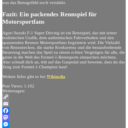
was das Renngefühl noch verstärkt.
Fazit: Ein packendes Rennspiel für
Motorsportfans
Aguri Suzuki F-1 Super Driving ist ein Rennspiel, das mit seiner
realistischen Grafik, dem authentischen Fahrverhalten und den
spannenden Rennen Motorsportfans begeistern wird. Die Vielzahl
von Rennstrecken, die starke Konkurrenz und die herausfordernde
Steuerung machen das Spiel zu einem echten Vergnügen für alle, die
gerne in die Welt des Formel-1-Rennsports eintauchen möchten.
Also schnall dich an, tritt auf das Gaspedal und beweise, dass du das
Zeug zum Formel-1-Champion hast!
Wikipedia
Weitere Infos gibt es bei
Post Views:
1.102
Weitersagen:
Copy
Link
Email
Facebook
Mastodon