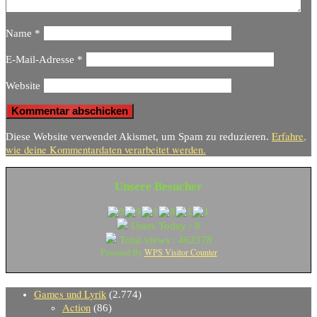
Name
*
E-Mail-Adresse
*
Website
Erfahre,
Diese Website verwendet Akismet, um Spam zu reduzieren.
wie deine Kommentardaten verarbeitet werden.
Unsere Besucher
Users Today : 8
Total views : 462378
WPS Visitor Counter
Powered By
Games und Lyrik
(2.774)
Action
(86)