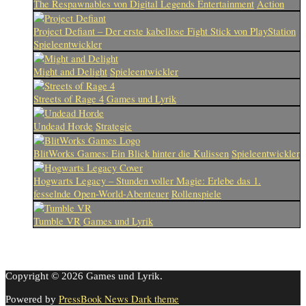
The Respawnables von Digital Legends Entertainment
Action
Project Defiant – Der erste kabellose Fight Stick von PlayStation
Spieleentwickler
Might and Delight
Spieleentwickler
Streets of Rage 4
Games und Lyrik
Undead Horde
Strategie
BlitWorks Games: Ein Blick hinter die Kulissen
Spieleentwickler
Hogwarts Legacy – Stunden voller Magie: Erlebe das 1.
fesselnde Open-World-Abenteuer
Rollenspiele
Tumble VR
Games und Lyrik
Copyright © 2026 Games und Lyrik.
PressBook News Dark theme
Powered by