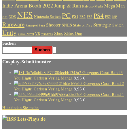
Indie Arena Booth 2022
Jump & Run
Mega Man
Kalypso Media
NES
PC
PS4
PS1
Nintendo Switch
PS2
PS5
NDS
PS3
PSP
N64
Rareware
Strategie
Shooter
SNES
Switch
State of Play
Rennspiel
Sega
Unity
Xbox
XBox One
VR
Visual Novel
Windows
Suchen
Suchen
Cosplay-Schnittmuster
Gorgeous Carat Band 3
You Higuri Carlsen Verlag Manga
8,95
€
Gorgeous Carat Band 2
You Higuri Carlsen Verlag Manga
8,95
€
Gorgeous Carat Band 1
You Higuri Carlsen Verlag Manga
9,95
€
Hier finden Sie mehr.
Lets-Plays.de