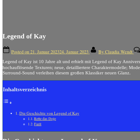
Legend of Kay
Posted on
21. Januar 2023
24. Januar 2023
By
Claudia Wendt
Legend of Kay ist 10 Jahre alt und erhielt mit Legend of Kay Anniver
hochauflösende Texturen; neue, detailliertere Charaktermodelle; Mod
Surround-Sound verleihen diesem großen Klassiker neuen Glanz.
Inhaltsverzeichnis
Die Geschichte von Legend of Kay
Rette das Dojo
Fazit