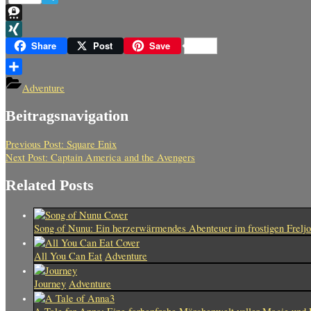
Telegram
Threema
XING
Share
Post
Save
Teilen
Adventure
Beitragsnavigation
Previous Post:
Square Enix
Next Post:
Captain America and the Avengers
Related Posts
Song of Nunu: Ein herzerwärmendes Abenteuer im frostigen Freljo
All You Can Eat
Adventure
Journey
Adventure