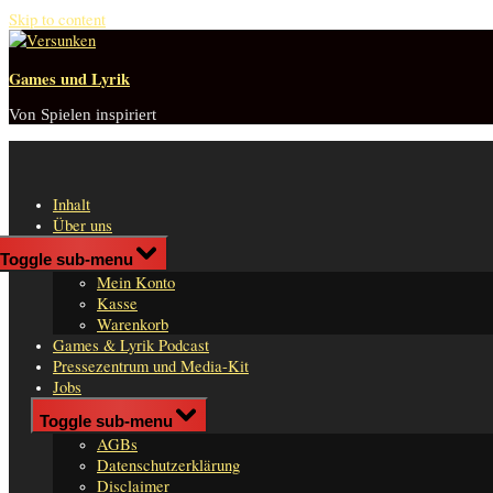
Skip to content
Games und Lyrik
Von Spielen inspiriert
Inhalt
Über uns
Shop
Toggle sub-menu
n
Mein Konto
er
Kasse
Warenkorb
Games & Lyrik Podcast
Pressezentrum und Media-Kit
Jobs
Impressum
Toggle sub-menu
AGBs
Datenschutzerklärung
Disclaimer