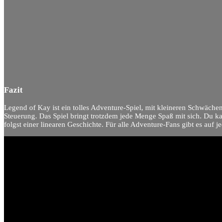
Fazit
Legend of Kay ist ein tolles Adventure-Spiel, mit kleineren Schwäch
Steuerung. Das Spiel bringt trotzdem jede Menge Spaß mit sich. Du ka
folgst einer linearen Geschichte. Für alle Adventure-Fans gibt es auf 