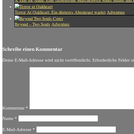
A Tale for Anna: Eine farbenfrohe Märchenwelt voller Magie und 
Terror At Oakheart: Ein düsteres Abenteuer wartet
Adventure
Beyond – Two Souls
Adventure
Schreibe einen Kommentar
Deine E-Mail-Adresse wird nicht veröffentlicht.
Erforderliche Felder s
Kommentar
*
Name
*
E-Mail-Adresse
*