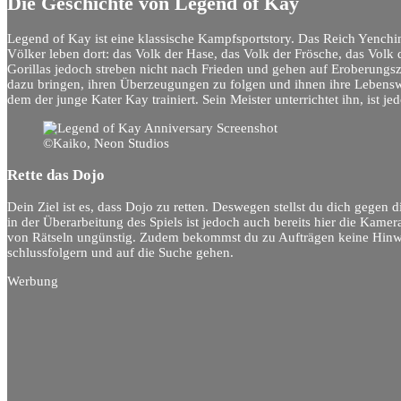
Die Geschichte von Legend of Kay
Legend of Kay ist eine klassische Kampfsportstory. Das Reich Yenchin
Völker leben dort: das Volk der Hase, das Volk der Frösche, das Volk
Gorillas jedoch streben nicht nach Frieden und gehen auf Eroberungs
dazu bringen, ihren Überzeugungen zu folgen und ihnen ihre Lebensw
dem der junge Kater Kay trainiert. Sein Meister unterrichtet ihn, ist je
©Kaiko, Neon Studios
Rette das Dojo
Dein Ziel ist es, dass Dojo zu retten. Deswegen stellst du dich gegen 
in der Überarbeitung des Spiels ist jedoch auch bereits hier die Kam
von Rätseln ungünstig. Zudem bekommst du zu Aufträgen keine Hinwe
schlussfolgern und auf die Suche gehen.
Werbung