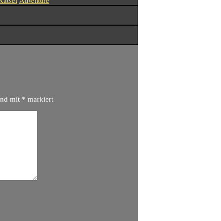
Rätsel
Adventure
ind mit
*
markiert