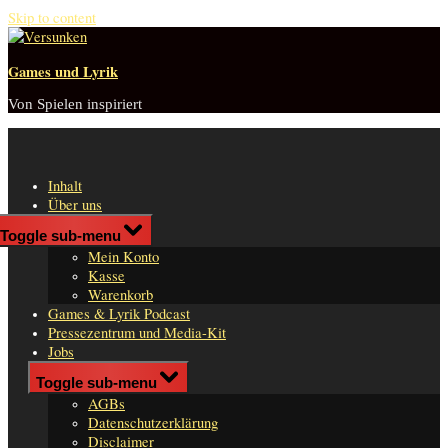
Skip to content
Games und Lyrik
Von Spielen inspiriert
Inhalt
Über uns
Shop
Toggle sub-menu
n
Mein Konto
er
Kasse
Warenkorb
Games & Lyrik Podcast
Pressezentrum und Media-Kit
Jobs
Impressum
Toggle sub-menu
AGBs
Datenschutzerklärung
Disclaimer