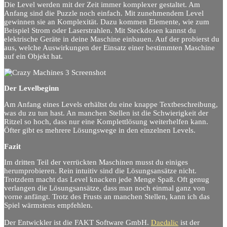
Die Level werden mit der Zeit immer komplexer gestaltet. Am
Anfang sind die Puzzle noch einfach. Mit zunehmendem Level
gewinnen sie an Komplexität. Dazu kommen Elemente, wie zum
Beispiel Strom oder Laserstrahlen. Mit Steckdosen kannst du
elektrische Geräte in deine Maschine einbauen. Auf der probierst du
aus, welche Auswirkungen der Einsatz einer bestimmten Maschine
auf ein Objekt hat.
Der Levelbeginn
Am Anfang eines Levels erhältst du eine knappe Textbeschreibung,
was du zu tun hast. An manchen Stellen ist die Schwierigkeit der
Ritzel so hoch, dass nur eine Komplettlösung weiterhelfen kann.
Öfter gibt es mehrere Lösungswege in den einzelnen Levels.
Fazit
Im dritten Teil der verrückten Maschinen musst du einiges
herumprobieren. Rein intuitiv sind die Lösungsansätze nicht.
Trotzdem macht das Level knacken jede Menge Spaß. Oft genug
verlangen die Lösungsansätze, dass man noch einmal ganz von
vorne anfängt. Trotz des Frusts an manchen Stellen, kann ich das
Spiel wärmstens empfehlen.
Daedalic
Der Entwickler ist die FAKT Software GmbH.
ist der