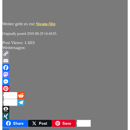
Steam-Site
Weiter geht es zur
Originally posted 2019-08-29 14:44:05.
Post Views:
1.603
Weitersagen:
Copy
Link
Email
Facebook
Mastodon
Messenger
Pinterest
Reddit
Telegram
Threema
XING
Share
Post
Save