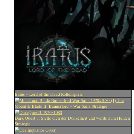
Iratus – Lord of the Dead
Rollenspiele
Mount & Blade II: Bannerlord – War Sails
Strategie
Dark Quest 3: Stelle dich der Dunkelheit und werde zum Helden
Strategie