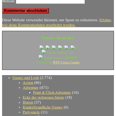
Website
Erfahre,
Diese Website verwendet Akismet, um Spam zu reduzieren.
wie deine Kommentardaten verarbeitet werden.
Unsere Besucher
Users Today : 32
Total views : 463082
WPS Visitor Counter
Powered By
Games und Lyrik
(2.774)
Action
(86)
Adventure
(471)
Point & Click-Adventure
(16)
Ecke der verlorenen Spiele
(18)
Horror
(37)
Kinderfreundliche Games
(6)
Partyspiele
(11)