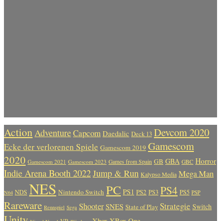
Action
Devcom 2020
Adventure
Capcom
Daedalic
Deck 13
Gamescom
Ecke der verlorenen Spiele
Gamescom 2019
2020
Horror
GBA
GB
Gamescom 2021
Gamescom 2023
Games from Spain
GBC
Indie Arena Booth 2022
Jump & Run
Mega Man
Kalypso Media
NES
PC
PS4
PS1
Nintendo Switch
PS2
PS5
NDS
PS3
PSP
N64
Rareware
Strategie
Shooter
SNES
Switch
State of Play
Rennspiel
Sega
Unity
Xbox
XBox One
VR