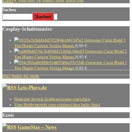
Visual Novel
Windows
Suchen
Suchen
Cosplay-Schnittmuster
Gorgeous Carat Band 3
You Higuri Carlsen Verlag Manga
8,95
€
Gorgeous Carat Band 2
You Higuri Carlsen Verlag Manga
8,95
€
Gorgeous Carat Band 1
You Higuri Carlsen Verlag Manga
9,95
€
Hier finden Sie mehr.
Lets-Plays.de
Nintendo Switch Zeitbegrenzung einrichten
Vom Hobbyprojekt zum erfolgreichen Indie-Spiel
Ezoic
GameStar – News