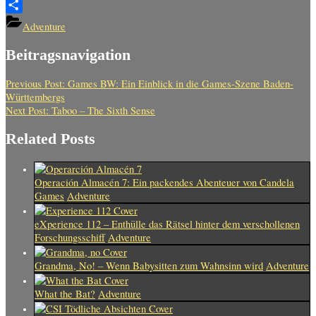
Teilen
Adventure
Beitragsnavigation
Previous Post:
Games BW: Ein Einblick in die Games-Szene Baden-
Württembergs
Next Post:
Taboo – The Sixth Sense
Related Posts
Operación Almacén 7: Ein packendes Abenteuer von Candela
Games
Adventure
eXperience 112 – Enthülle das Rätsel hinter dem verschollenen
Forschungsschiff
Adventure
Grandma, No! – Wenn Babysitten zum Wahnsinn wird
Adventure
What the Bat?
Adventure