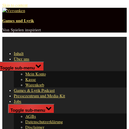
Skip to content
Games und Lyrik
Von Spielen inspiriert
Inhalt
Über uns
Shop
Toggle sub-menu
n
Mein Konto
er
Kasse
Warenkorb
Games & Lyrik Podcast
Pressezentrum und Media-Kit
Jobs
Impressum
Toggle sub-menu
AGBs
Datenschutzerklärung
Disclaimer