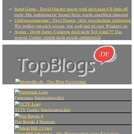
Squid Game - David Fincher macht wohl doch kein US-Spin-off
mehr: Die ambitionierte Sequel-Serie wurde angeblich abgesägt
Umfrageerinnerung - Zwei Fragen, viele verschiedene Antworten:
Wir wollen von euch wissen, wie groß und alt euer Windows ist
Avatar - Dreht James Cameron doch nicht Teil 4 und 5? Das
neueste Update stimmt nicht gerade optimistisch
Funtomata
Spieleentwickler
YCJY Games
Spieleentwickler
Port Royale 4
Strategie
Silent Hill 2 Remake – Die Wiedergeburt eines Klassikers: