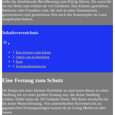
sollst die überlebende Bevölkerung zum Erfolg führen. Du warst für
sie ein Heim und schützt sie vor Gefahren. Das können gesetzlose,
Barbaren oder Fanatiker sein, die sich in einer klassenlosen,
grenzenlosen und gesetzlosen Zeit nach der Katastrophe im Land
ausgebreitet haben.
Inhaltsverzeichnis
Eine Festung zum Schutz
Arbeit, um zu überleben
Fazit
Systemanforderungen
Eine Festung zum Schutz
Du fängst mit einer kleinen Holzhütte an und baust dieses zu einer
Siedlung bis zu einer großen Festung aus, die deine Siedlung
schützt. Dafür nutzt du 3D-Gelände-Tools. Mit ihnen erschaffst du
dir deine Wunschfestung. Von unterirdischen Kavernen bis zu
gigantischen Festungsanlagen kannst du in Going Medieval alles
bauen.