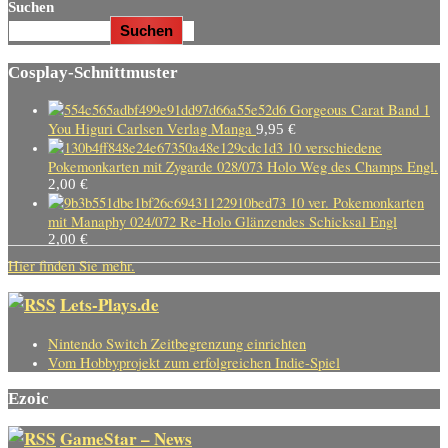
Suchen
Suchen
Cosplay-Schnittmuster
Gorgeous Carat Band 1
You Higuri Carlsen Verlag Manga
9,95
€
10 verschiedene
Pokemonkarten mit Zygarde 028/073 Holo Weg des Champs Engl.
2,00
€
10 ver. Pokemonkarten
mit Manaphy 024/072 Re-Holo Glänzendes Schicksal Engl
2,00
€
Hier finden Sie mehr.
Lets-Plays.de
Nintendo Switch Zeitbegrenzung einrichten
Vom Hobbyprojekt zum erfolgreichen Indie-Spiel
Ezoic
GameStar – News