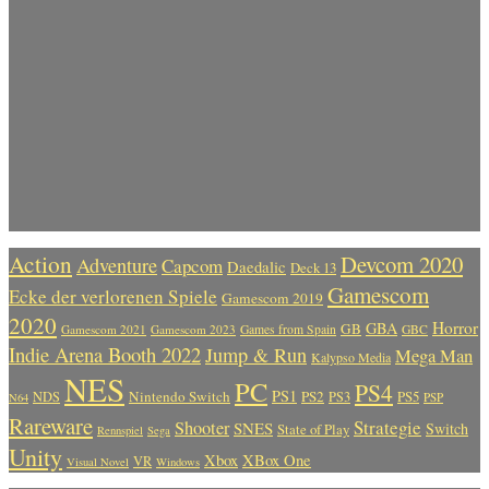
Action
Devcom 2020
Adventure
Capcom
Daedalic
Deck 13
Gamescom
Ecke der verlorenen Spiele
Gamescom 2019
2020
Horror
GBA
GB
Gamescom 2021
Gamescom 2023
Games from Spain
GBC
Indie Arena Booth 2022
Jump & Run
Mega Man
Kalypso Media
NES
PC
PS4
PS1
Nintendo Switch
PS2
PS5
NDS
PS3
PSP
N64
Rareware
Strategie
Shooter
SNES
Switch
State of Play
Rennspiel
Sega
Unity
Xbox
XBox One
VR
Visual Novel
Windows