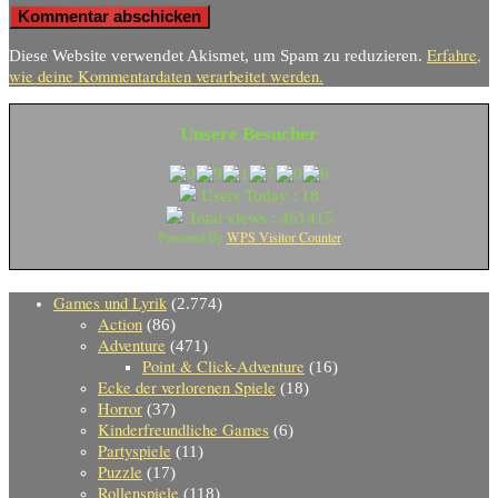
Erfahre,
Diese Website verwendet Akismet, um Spam zu reduzieren.
wie deine Kommentardaten verarbeitet werden.
Unsere Besucher
Users Today : 18
Total views : 461415
WPS Visitor Counter
Powered By
Games und Lyrik
(2.774)
Action
(86)
Adventure
(471)
Point & Click-Adventure
(16)
Ecke der verlorenen Spiele
(18)
Horror
(37)
Kinderfreundliche Games
(6)
Partyspiele
(11)
Puzzle
(17)
Rollenspiele
(118)