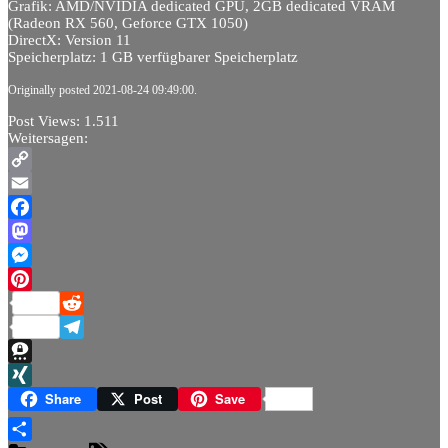
Grafik: AMD/NVIDIA dedicated GPU, 2GB dedicated VRAM
(Radeon RX 560, Geforce GTX 1050)
DirectX: Version 11
Speicherplatz: 1 GB verfügbarer Speicherplatz
Originally posted 2021-08-24 09:49:00.
Post Views:
1.511
Weitersagen:
Copy
Link
Email
Facebook
Mastodon
Messenger
Pinterest
Reddit
Telegram
Threema
XING
Share
Post
Save