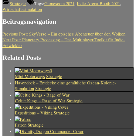
Teilen
Strategie
Gamescom 2021
Indie Arena Booth 2021
Tags:
,
,
Wirtschaftssimulation
Beitragsnavigation
Previous Post:
SkyVerse – Ein episches Abenteuer über den Wolken
Next Post:
Planetary Processing – Das Multiplayer-Toolkit für Indie-
Entwickler
Related Posts
Mini Motorways
Strategie
Havendock – Entdecke eine gemütliche Ozean-Kolonie-
Simulation
Strategie
Celtic Kings – Rage of War
Strategie
Expeditions – Viking
Strategie
Patron
Strategie