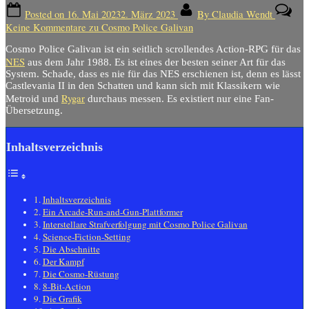
Posted on
16. Mai 2023
2. März 2023
By
Claudia Wendt
Keine Kommentare
zu Cosmo Police Galivan
Cosmo Police Galivan ist ein seitlich scrollendes Action-RPG für das
NES
aus dem Jahr 1988. Es ist eines der besten seiner Art für das
System. Schade, dass es nie für das NES erschienen ist, denn es lässt
Castlevania II in den Schatten und kann sich mit Klassikern wie
Rygar
Metroid und
durchaus messen. Es existiert nur eine Fan-
Übersetzung.
Inhaltsverzeichnis
Inhaltsverzeichnis
Ein Arcade-Run-and-Gun-Plattformer
Interstellare Strafverfolgung mit Cosmo Police Galivan
Science-Fiction-Setting
Die Abschnitte
Der Kampf
Die Cosmo-Rüstung
8-Bit-Action
Die Grafik