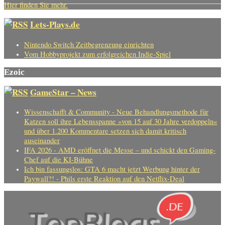
Hier finden Sie mehr.
Lets-Plays.de
Nintendo Switch Zeitbegrenzung einrichten
Vom Hobbyprojekt zum erfolgreichen Indie-Spiel
Ezoic
GameStar – News
Wissenschafft & Community - Neue Behandlungsmethode für
Katzen soll ihre Lebensspanne »von 15 auf 30 Jahre verdoppeln«
und über 1.200 Kommentare setzen sich damit kritisch
auseinander
IFA 2026 - AMD eröffnet die Messe – und schickt den Gaming-
Chef auf die KI-Bühne
Ich bin fassungslos: GTA 6 macht jetzt Werbung hinter der
Paywall?! - Phils erste Reaktion auf den Netflix-Deal