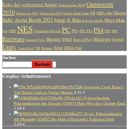
Gamescom
Ecke der verlorenen Spiele
Gamescom 2019
2020
Horror
GBA
GB
Gamescom 2021
Gamescom 2023
Games from Spain
GBC
Indie Arena Booth 2022
Jump & Run
Mega Man
Kalypso Media
NES
PC
PS4
PS1
Nintendo Switch
PS2
PS5
NDS
PS3
PSP
N64
Rareware
Strategie
Shooter
SNES
Switch
State of Play
Rennspiel
Sega
Unity
Xbox
XBox One
VR
Visual Novel
Windows
Suchen
Suchen
Cosplay-Schnittmuster
Gorgeous Carat Band 1
You Higuri Carlsen Verlag Manga
9,95
€
10 verschiedene
Pokemonkarten mit Zygarde 028/073 Holo Weg des Champs Engl.
2,00
€
10 ver. Pokemonkarten
mit Manaphy 024/072 Re-Holo Glänzendes Schicksal Engl
2,00
€