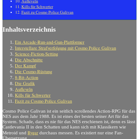
Aufleveln
Kills für Schwerter
Fazit zu Cosmo Police Galivan
Inhaltsverzeichnis
Ein Arcade-Run-and-Gun-Plattformer
Interstellare Strafverfolgung mit Cosmo Police Galivan
Science-Fiction-Setting
Die Abschnitte
Der Kampf
Die Cosmo-Rüstung
8-Bit-Action
Die Grafik
Aufleveln
Kills für Schwerter
Fazit zu Cosmo Police Galivan
Cosmo Police Galivan ist ein seitlich scrollendes Action-RPG für das
NES aus dem Jahr 1988. Es ist eines der besten seiner Art für das
System. Schade, dass es nie für das NES erschienen ist, denn es lässt
Castlevania II in den Schatten und kann sich mit Klassikern wie
Rygar
Metroid und
durchaus messen. Es existiert nur eine Fan-
Übersetzung.