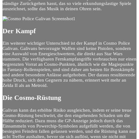
ständige Zurückgehen hasst, das so viele erkundungslastige Spiele
auszeichnet, sollte das Musik in deinen Ohren sein.
Der Kampf
Ein weiterer wichtiger Unterschied ist der Kampf in Cosmo Police
Galivan. Galivans bevorzugte Waffen sind keine Pistolen, sondern
eine Auswahl von Energieschwertern, die direkt aus Star Wars
stammen. Die verfügbaren Fernkampfangriffe verbrauchen nur einen
begrenzten Vorrat an Cosmo-Punkten, ähnlich wie die Magiepunkte
in Fantasy-Rollenspielen, und sind daher am besten für Bosskämpfe
und andere besondere Anlässe aufgehoben. Der daraus resultierende
hohe Druck, sich den Gegnern zu nähern, erinnert weit mehr an
Zelda II als an Metroid.
Die Cosmo-Rüstung
Galivan kann das erhöhte Risiko ausgleichen, indem er seine treue
Cosmo-Rüstung beschwört, die den eingehenden Schaden um die
Hälfte reduziert. Dazu muss die GP-Anzeige jedoch durch das
Einsammeln von Powerchip-Symbolen aufgefüllt werden, die von
besiegten Feinden fallen gelassen werden, und die Rüstung kann nur
acht Treffer aushalten, bevor sie sich auflöst, wenn sie nicht mit