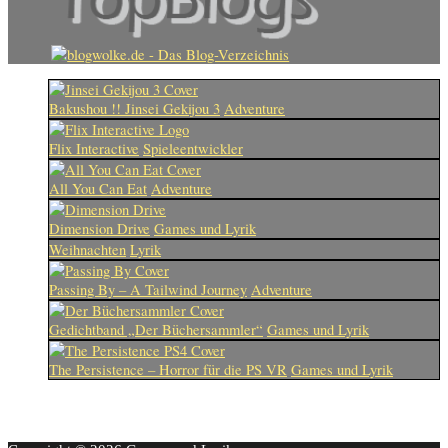
Bakushou !! Jinsei Gekijou 3
Adventure
Flix Interactive
Spieleentwickler
All You Can Eat
Adventure
Dimension Drive
Games und Lyrik
Weihnachten
Lyrik
Passing By – A Tailwind Journey
Adventure
Gedichtband „Der Büchersammler“
Games und Lyrik
The Persistence – Horror für die PS VR
Games und Lyrik