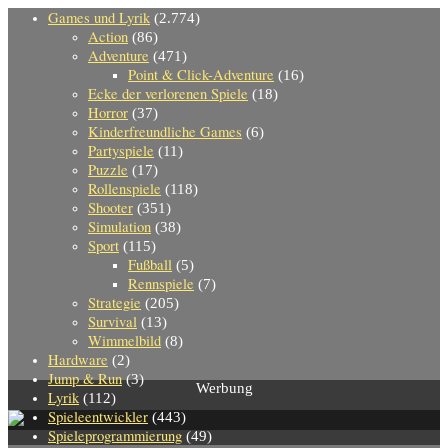
Games und Lyrik
(2.774)
Action
(86)
Adventure
(471)
Point & Click-Adventure
(16)
Ecke der verlorenen Spiele
(18)
Horror
(37)
Kinderfreundliche Games
(6)
Partyspiele
(11)
Puzzle
(17)
Rollenspiele
(118)
Shooter
(351)
Simulation
(38)
Sport
(115)
Fußball
(5)
Rennspiele
(7)
Strategie
(205)
Survival
(13)
Wimmelbild
(8)
Hardware
(2)
Jump & Run
(3)
Werbung
Lyrik
(112)
Spieleentwickler
(443)
Spieleprogrammierung
(49)