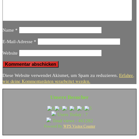
Name
*
E-Mail-Adresse
*
Website
Erfahre,
Diese Website verwendet Akismet, um Spam zu reduzieren.
wie deine Kommentardaten verarbeitet werden.
Unsere Besucher
Users Today : 7
Total views : 461282
WPS Visitor Counter
Powered By