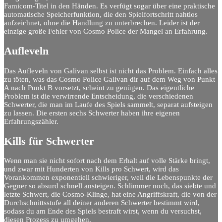
Famicom-Titel in den Händen. Es verfügt sogar über eine praktische
automatische Speicherfunktion, die den Spielfortschritt nahtlos
aufzeichnet, ohne die Handlung zu unterbrechen. Leider ist der
einzige große Fehler von Cosmo Police der Mangel an Erfahrung.
Aufleveln
Das Aufleveln von Galivan selbst ist nicht das Problem. Einfach alles
zu töten, was das Cosmo Police Galivan dir auf dem Weg von Punkt
A nach Punkt B vorsetzt, scheint zu genügen. Das eigentliche
Problem ist die verwirrende Entscheidung, die verschiedenen
Schwerter, die man im Laufe des Spiels sammelt, separat aufsteigen
zu lassen. Die ersten sechs Schwerter haben ihre eigenen
Erfahrungszähler.
Kills für Schwerter
Wenn man sie nicht sofort nach dem Erhalt auf volle Stärke bringt,
und zwar mit Hunderten von Kills pro Schwert, wird das
Vorankommen exponentiell schwieriger, weil die Lebenspunkte der
Gegner so absurd schnell ansteigen. Schlimmer noch, das siebte und
letzte Schwert, die Cosmo-Klinge, hat eine Angriffskraft, die von der
Durchschnittsstufe all deiner anderen Schwerter bestimmt wird,
sodass du am Ende des Spiels bestraft wirst, wenn du versuchst,
diesen Prozess zu umgehen.