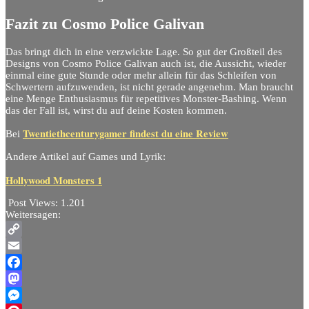
Fazit zu Cosmo Police Galivan
Das bringt dich in eine verzwickte Lage. So gut der Großteil des
Designs von Cosmo Police Galivan auch ist, die Aussicht, wieder
einmal eine gute Stunde oder mehr allein für das Schleifen von
Schwertern aufzuwenden, ist nicht gerade angenehm. Man braucht
eine Menge Enthusiasmus für repetitives Monster-Bashing. Wenn
das der Fall ist, wirst du auf deine Kosten kommen.
Twentiethcenturygamer findest du eine Review
Bei
Andere Artikel auf Games und Lyrik:
Hollywood Monsters 1
Post Views:
1.201
Weitersagen:
Copy
Link
Email
Facebook
Mastodon