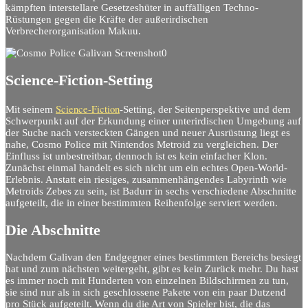
kämpften interstellare Gesetzeshüter in auffälligen Techno-
Rüstungen gegen die Kräfte der außerirdischen
Verbrecherorganisation Makuu.
Science-Fiction-Setting
Science-Fiction
Mit seinem
-Setting, der Seitenperspektive und dem
Schwerpunkt auf der Erkundung einer unterirdischen Umgebung auf
der Suche nach versteckten Gängen und neuer Ausrüstung liegt es
nahe, Cosmo Police mit Nintendos Metroid zu vergleichen. Der
Einfluss ist unbestreitbar, dennoch ist es kein einfacher Klon.
Zunächst einmal handelt es sich nicht um ein echtes Open-World-
Erlebnis. Anstatt ein riesiges, zusammenhängendes Labyrinth wie
Metroids Zebes zu sein, ist Badurr in sechs verschiedene Abschnitte
aufgeteilt, die in einer bestimmten Reihenfolge serviert werden.
Die Abschnitte
Nachdem Galivan den Endgegner eines bestimmten Bereichs besiegt
hat und zum nächsten weitergeht, gibt es kein Zurück mehr. Du hast
es immer noch mit Hunderten von einzelnen Bildschirmen zu tun,
sie sind nur als in sich geschlossene Pakete von ein paar Dutzend
pro Stück aufgeteilt. Wenn du die Art von Spieler bist, die das