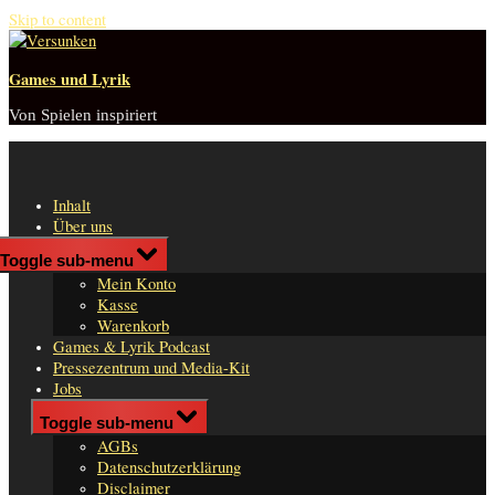
Skip to content
Games und Lyrik
Von Spielen inspiriert
Inhalt
Über uns
Shop
Toggle sub-menu
n
Mein Konto
er
Kasse
Warenkorb
Games & Lyrik Podcast
Pressezentrum und Media-Kit
Jobs
Impressum
Toggle sub-menu
AGBs
Datenschutzerklärung
Disclaimer