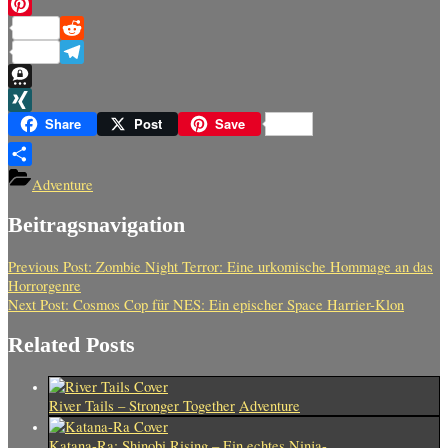
Messenger
Pinterest
Reddit
Telegram
Threema
XING
Share
Post
Save
Teilen
Adventure
Beitragsnavigation
Previous Post:
Zombie Night Terror: Eine urkomische Hommage an das
Horrorgenre
Next Post:
Cosmos Cop für NES: Ein epischer Space Harrier-Klon
Related Posts
River Tails – Stronger Together
Adventure
Katana-Ra: Shinobi Rising – Ein echtes Ninja-