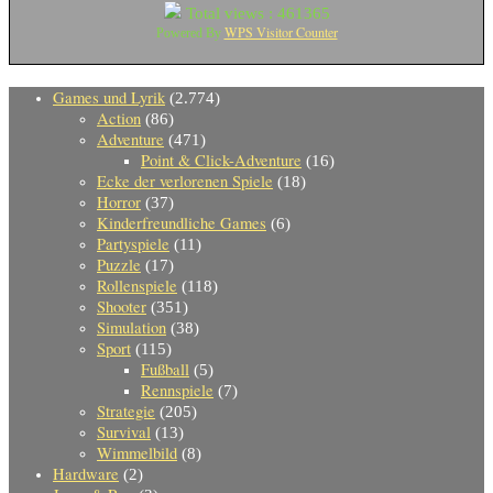
Total views : 461365
WPS Visitor Counter
Powered By
Games und Lyrik
(2.774)
Action
(86)
Adventure
(471)
Point & Click-Adventure
(16)
Ecke der verlorenen Spiele
(18)
Horror
(37)
Kinderfreundliche Games
(6)
Partyspiele
(11)
Puzzle
(17)
Rollenspiele
(118)
Shooter
(351)
Simulation
(38)
Sport
(115)
Fußball
(5)
Rennspiele
(7)
Strategie
(205)
Survival
(13)
Wimmelbild
(8)
Hardware
(2)