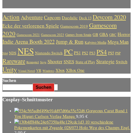
Action
Devcom 2020
Adventure
Capcom
Daedalic
Deck 13
Gamescom
Ecke der verlorenen Spiele
Gamescom 2019
2020
Horror
GBA
GB
Gamescom 2021
Gamescom 2023
Games from Spain
GBC
Indie Arena Booth 2022
Jump & Run
Mega Man
Kalypso Media
NES
PC
PS4
PS1
Nintendo Switch
PS2
PS5
NDS
PS3
PSP
N64
Rareware
Strategie
Shooter
SNES
Switch
State of Play
Rennspiel
Sega
Unity
Xbox
XBox One
VR
Visual Novel
Windows
Suchen
Suchen
Cosplay-Schnittmuster
Gorgeous Carat Band 1
You Higuri Carlsen Verlag Manga
9,95
€
10 verschiedene
Pokemonkarten mit Zygarde 028/073 Holo Weg des Champs Engl.
2,00
€