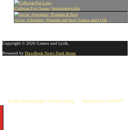
Collision Fox Games
Spieleentwickler
Arctic Adventure: Penguin and Seal
Games und Lyrik
Copyright © 2026 Games und Lyrik.
PressBook News Dark theme
Powered by
Cookie-Einstellungen
Diese Webseite benutzt Cookies um die Nutzererfahrung zu
verbessern. Diese Cookies können Sie hier ausschalten.
This website uses cookies to improve your experience. We'll assume
you're ok with this, but you can opt-out if you wish.
Cookie-Einstellungen / Cookie settings
Akzeptieren / ACCEPT