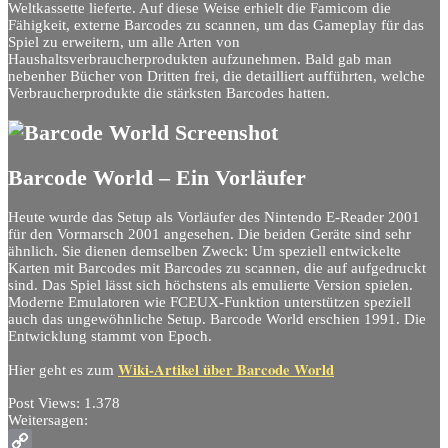
Weltkassette lieferte. Auf diese Weise erhielt die Famicom die
Fähigkeit, externe Barcodes zu scannen, um das Gameplay für das
Spiel zu erweitern, um alle Arten von
Haushaltsverbraucherprodukten aufzunehmen. Bald gab man
nebenher Bücher von Dritten frei, die detailliert aufführten, welche
Verbraucherprodukte die stärksten Barcodes hatten.
Barcode World – Ein Vorläufer
Heute wurde das Setup als Vorläufer des Nintendo E-Reader 2001
für den Vormarsch 2001 angesehen. Die beiden Geräte sind sehr
ähnlich. Sie dienen demselben Zweck: Um speziell entwickelte
Karten mit Barcodes mit Barcodes zu scannen, die auf aufgedruckt
sind. Das Spiel lässt sich höchstens als emulierte Version spielen.
Moderne Emulatoren wie FCEUX-Funktion unterstützen speziell
auch das ungewöhnliche Setup. Barcode World erschien 1991. Die
Entwicklung stammt von Epoch.
Wiki-Artikel über Barcode World
Hier geht es zum
Post Views:
1.378
Weitersagen: