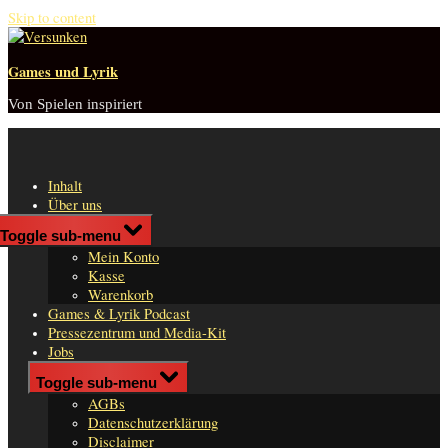
Skip to content
Games und Lyrik
Von Spielen inspiriert
Inhalt
Über uns
Shop
Toggle sub-menu
n
Mein Konto
er
Kasse
Warenkorb
Games & Lyrik Podcast
Pressezentrum und Media-Kit
Jobs
Impressum
Toggle sub-menu
AGBs
Datenschutzerklärung
Disclaimer