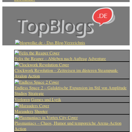
Felix the Reaper – Ableben nach Auftrag
Adventure
Clockwork Revolution – Zeitreisen im düsteren Steampunk-
Avalon
Action
Endless Space 2 – Galaktische Expansion im Stil von Amplitude
Studios
Strategie
Verloren
Games und Lyrik
Marauders
Shooter
Plasmaniacs – Chaos, Humor und temporeiche Arena-Action
Action