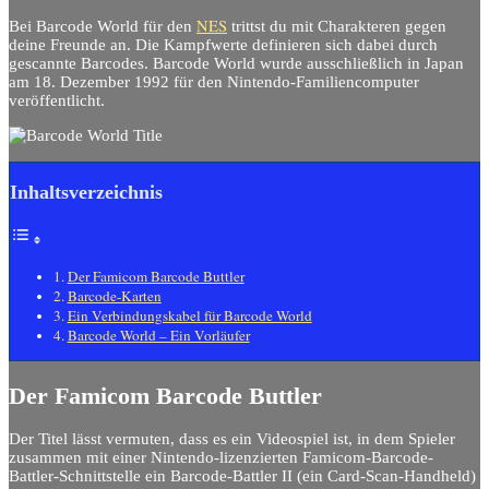
NES
Bei Barcode World für den
trittst du mit Charakteren gegen
deine Freunde an. Die Kampfwerte definieren sich dabei durch
gescannte Barcodes. Barcode World wurde ausschließlich in Japan
am 18. Dezember 1992 für den Nintendo-Familiencomputer
veröffentlicht.
Inhaltsverzeichnis
Der Famicom Barcode Buttler
Barcode-Karten
Ein Verbindungskabel für Barcode World
Barcode World – Ein Vorläufer
Der Famicom Barcode Buttler
Der Titel lässt vermuten, dass es ein Videospiel ist, in dem Spieler
zusammen mit einer Nintendo-lizenzierten Famicom-Barcode-
Battler-Schnittstelle ein Barcode-Battler II (ein Card-Scan-Handheld)