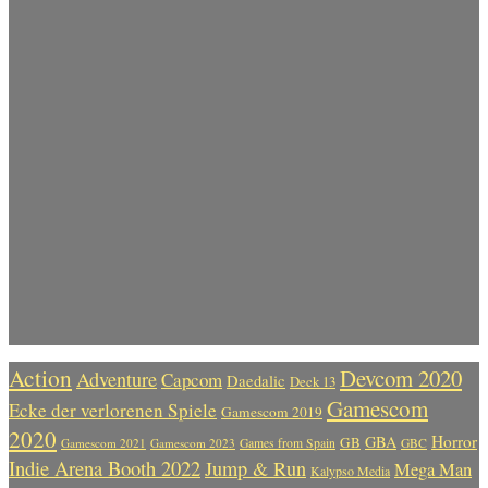
Action
Devcom 2020
Adventure
Capcom
Daedalic
Deck 13
Gamescom
Ecke der verlorenen Spiele
Gamescom 2019
2020
Horror
GBA
GB
Gamescom 2021
Gamescom 2023
Games from Spain
GBC
Indie Arena Booth 2022
Jump & Run
Mega Man
Kalypso Media