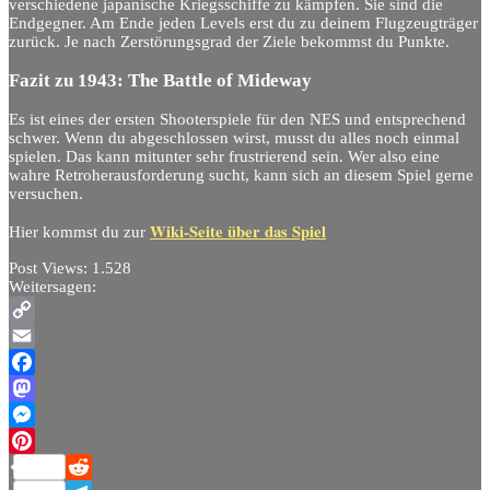
verschiedene japanische Kriegsschiffe zu kämpfen. Sie sind die
Endgegner. Am Ende jeden Levels erst du zu deinem Flugzeugträger
zurück. Je nach Zerstörungsgrad der Ziele bekommst du Punkte.
Fazit zu 1943: The Battle of Mideway
Es ist eines der ersten Shooterspiele für den NES und entsprechend
schwer. Wenn du abgeschlossen wirst, musst du alles noch einmal
spielen. Das kann mitunter sehr frustrierend sein. Wer also eine
wahre Retroherausforderung sucht, kann sich an diesem Spiel gerne
versuchen.
Wiki-Seite über das Spiel
Hier kommst du zur
Post Views:
1.528
Weitersagen:
Copy
Link
Email
Facebook
Mastodon
Messenger
Pinterest