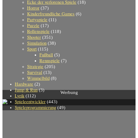
Ecke der verlorenen Spiele
(18)
Horror
(37)
Kinderfreundliche Games
(6)
Partyspiele
(11)
Puzzle
(17)
Rollenspiele
(118)
Shooter
(351)
Simulation
(38)
Sport
(115)
Fußball
(5)
Rennspiele
(7)
Strategie
(205)
Survival
(13)
Wimmelbild
(8)
Hardware
(2)
Jump & Run
(3)
Werbung
Lyrik
(112)
Spieleentwickler
(443)
Spieleprogrammierung
(49)