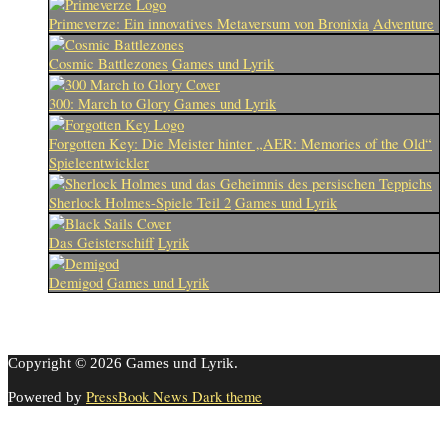
Primeverze: Ein innovatives Metaversum von Bronixia
Adventure
Cosmic Battlezones
Games und Lyrik
300: March to Glory
Games und Lyrik
Forgotten Key: Die Meister hinter „AER: Memories of the Old“
Spieleentwickler
Sherlock Holmes-Spiele Teil 2
Games und Lyrik
Das Geisterschiff
Lyrik
Demigod
Games und Lyrik
Copyright © 2026 Games und Lyrik.
PressBook News Dark theme
Powered by
Cookie-Einstellungen