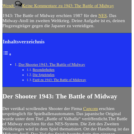
Wendt
Keine Kommentare
zu 1943: The Battle of Midway
NES
1943: The Battle of Midway erschien 1987 für den
. Das
Midway-Atoll im zweiten Weltkrieg. Deine Aufgabe ist es, deinen
Flugzeugträger gegen die Japaner zu verteidigen.
Inhaltsverzeichnis
Der Shooter 1943: The Battle of Midway
Besonderheiten
Die Spielstufen
Fazit zu 1943: The Battle of Mideway
Der Shooter 1943: The Battle of Midway
Capcom
Der vertikal scrollenden Shooter der Firma
erschien
ursprünglich für Spielhallenautomaten. Das japanische Original
wurde unter dem Titel „Battle of Valhalla“ veröffentlicht.The Battle
of Midway erschien für das NES-System. Die Zeit des Zweiten
Weltkrieges wird in dem Spiel thematisiert. Ort der Handlung ist das