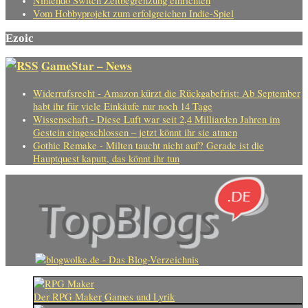
Nintendo Switch Zeitbegrenzung einrichten
Vom Hobbyprojekt zum erfolgreichen Indie-Spiel
Ezoic
GameStar – News
Widerrufsrecht - Amazon kürzt die Rückgabefrist: Ab September
habt ihr für viele Einkäufe nur noch 14 Tage
Wissenschaft - Diese Luft war seit 2,4 Milliarden Jahren im
Gestein eingeschlossen – jetzt könnt ihr sie atmen
Gothic Remake - Milten taucht nicht auf? Gerade ist die
Hauptquest kaputt, das könnt ihr tun
Der RPG Maker
Games und Lyrik