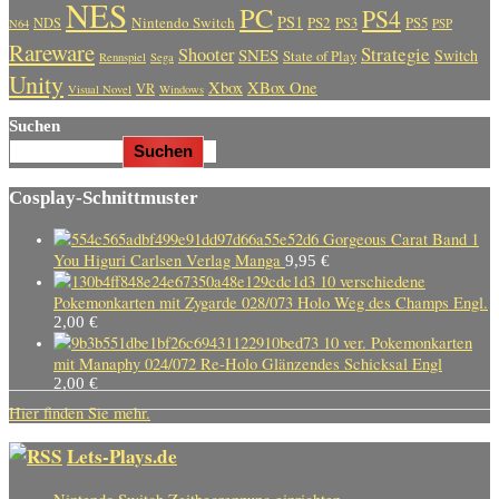
NES
PC
PS4
PS1
Nintendo Switch
PS2
PS5
NDS
PS3
PSP
N64
Rareware
Strategie
Shooter
SNES
Switch
State of Play
Rennspiel
Sega
Unity
Xbox
XBox One
VR
Visual Novel
Windows
Suchen
Suchen
Cosplay-Schnittmuster
Gorgeous Carat Band 1
You Higuri Carlsen Verlag Manga
9,95
€
10 verschiedene
Pokemonkarten mit Zygarde 028/073 Holo Weg des Champs Engl.
2,00
€
10 ver. Pokemonkarten
mit Manaphy 024/072 Re-Holo Glänzendes Schicksal Engl
2,00
€
Hier finden Sie mehr.
Lets-Plays.de