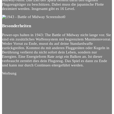
Midway-Atoll. Das Ziel des Spiels besteht darin den eigenen
Flugzeugträger zu beschützen. Dabei muss die japanische Flotte
dezimiert werden. Insgesamt gibt es 16 Level.
Besonderheiten
Power-ups halten in 1943: The Battle of Midway nicht lange vor. Sie
sind ein zusätzliches Waffensystem mit begrenztem Munitionsvorrat.
Weder Vorrat zu Ende, musst du auf deine Standardwaffe
zurückgreifen. Kommst du mit anderen Fluggeräten oder Kugeln in
Berührung verlierst du nicht sofort dein Leben, sondern nur
Energien. Eine Energieform Rate zeigt ein Balken an. Ist dieser
verbraucht zerstört dies dein Flugzeug. Das Spiel es dann zu Ende
und kann nur durch Continues eitergeführt werden.
Werbung