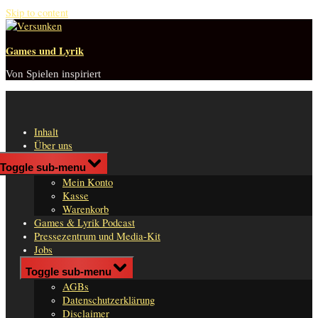
Skip to content
Games und Lyrik
Von Spielen inspiriert
Inhalt
Über uns
Shop
Toggle sub-menu
n
Mein Konto
er
Kasse
Warenkorb
Games & Lyrik Podcast
Pressezentrum und Media-Kit
Jobs
Impressum
Toggle sub-menu
AGBs
Datenschutzerklärung
Disclaimer