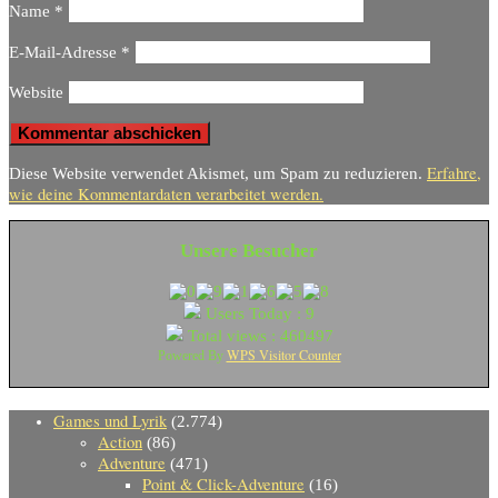
Name
*
E-Mail-Adresse
*
Website
Erfahre,
Diese Website verwendet Akismet, um Spam zu reduzieren.
wie deine Kommentardaten verarbeitet werden.
Unsere Besucher
Users Today : 9
Total views : 460497
WPS Visitor Counter
Powered By
Games und Lyrik
(2.774)
Action
(86)
Adventure
(471)
Point & Click-Adventure
(16)