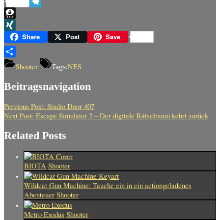
Reddit
Telegram
Threema
XING
Share
Post
Save
Teilen
Shooter
NES
Tags:
Beitragsnavigation
Previous Post:
Studio Door 407
Next Post:
Escape Simulator 2 – Der digitale Rätselraum kehrt zurück
Related Posts
BIOTA
Shooter
Wildcat Gun Machine: Tauche ein in ein actiongeladenes
Abenteuer
Shooter
Metro Exodus
Shooter