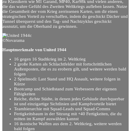
zu Klassikern wie M1 Garand, MP40, Kar98k und vielen anderen,
die das wahre Gefühl des Zweiten Weltkriegs aufleben lassen. Nutze
die Gesamtheit der vom Krieg zerrissenen Karten, um dir einen
strategischen Vorteil zu verschaffen, indem du geschickt Dächer und
Tunnel überquerst und den Tag- und Nachtzyklus geschickt
ausnutzt, um die Oberhand zu gewinnen.
©Novarama
Hauptmerkmale von United 1944
16 gegen 16 Stadtkrieg im 2. Weltkrieg
2 große Karten als Schlachtfelder mit fortschrittlichen
Außenposten, die es zu erobern gilt, und weitere werden bald
folgen
2 Spielmodi: Last Stand und HQ Assault, weitere folgen in
Kürze
Bootcamp und Schießstand zum Verbessern der eigenen
Fähigkeiten
Reiche, dichte Städte, in denen jedes Gebäude durchquerbar
ist und einzigartige Sichtlinien und Kampfvorteile bietet
Teamhierarchie mit Squad-Leads und Squad-Comms
Fertigkeitsbaum in der Sitzung mit +40 Fertigkeiten, die du
mitten im Kampf auswählen kannst
16 ikonische Waffen aus dem 2. Weltkrieg, weitere werden
bald folgen