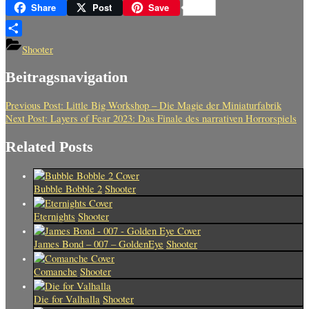
XING
Share
Post
Save
Teilen
Shooter
Beitragsnavigation
Previous Post:
Little Big Workshop – Die Magie der Miniaturfabrik
Next Post:
Layers of Fear 2023: Das Finale des narrativen Horrorspiels
Related Posts
Bubble Bobble 2
Shooter
Eternights
Shooter
James Bond – 007 – GoldenEye
Shooter
Comanche
Shooter
Die for Valhalla
Shooter