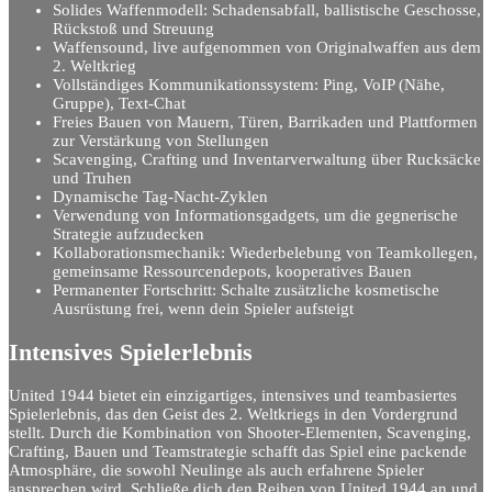
Solides Waffenmodell: Schadensabfall, ballistische Geschosse,
Rückstoß und Streuung
Waffensound, live aufgenommen von Originalwaffen aus dem
2. Weltkrieg
Vollständiges Kommunikationssystem: Ping, VoIP (Nähe,
Gruppe), Text-Chat
Freies Bauen von Mauern, Türen, Barrikaden und Plattformen
zur Verstärkung von Stellungen
Scavenging, Crafting und Inventarverwaltung über Rucksäcke
und Truhen
Dynamische Tag-Nacht-Zyklen
Verwendung von Informationsgadgets, um die gegnerische
Strategie aufzudecken
Kollaborationsmechanik: Wiederbelebung von Teamkollegen,
gemeinsame Ressourcendepots, kooperatives Bauen
Permanenter Fortschritt: Schalte zusätzliche kosmetische
Ausrüstung frei, wenn dein Spieler aufsteigt
Intensives Spielerlebnis
United 1944 bietet ein einzigartiges, intensives und teambasiertes
Spielerlebnis, das den Geist des 2. Weltkriegs in den Vordergrund
stellt. Durch die Kombination von Shooter-Elementen, Scavenging,
Crafting, Bauen und Teamstrategie schafft das Spiel eine packende
Atmosphäre, die sowohl Neulinge als auch erfahrene Spieler
ansprechen wird. Schließe dich den Reihen von United 1944 an und