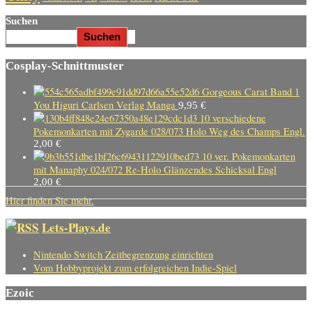
Suchen
Suchen
Cosplay-Schnittmuster
Gorgeous Carat Band 1
You Higuri Carlsen Verlag Manga
9,95
€
10 verschiedene
Pokemonkarten mit Zygarde 028/073 Holo Weg des Champs Engl.
2,00
€
10 ver. Pokemonkarten
mit Manaphy 024/072 Re-Holo Glänzendes Schicksal Engl
2,00
€
Hier finden Sie mehr.
Lets-Plays.de
Nintendo Switch Zeitbegrenzung einrichten
Vom Hobbyprojekt zum erfolgreichen Indie-Spiel
Ezoic