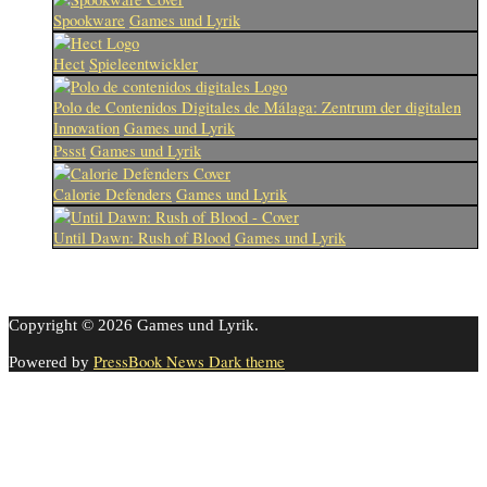
Spookware
Games und Lyrik
Hect
Spieleentwickler
Polo de Contenidos Digitales de Málaga: Zentrum der digitalen
Innovation
Games und Lyrik
Pssst
Games und Lyrik
Calorie Defenders
Games und Lyrik
Until Dawn: Rush of Blood
Games und Lyrik
Copyright © 2026 Games und Lyrik.
PressBook News Dark theme
Powered by
Cookie-Einstellungen
Diese Webseite benutzt Cookies um die Nutzererfahrung zu
verbessern. Diese Cookies können Sie hier ausschalten.