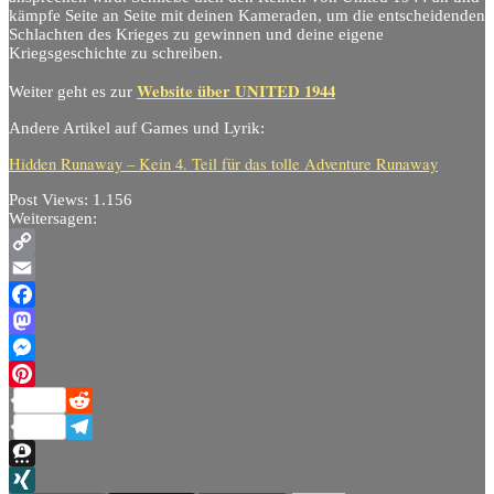
kämpfe Seite an Seite mit deinen Kameraden, um die entscheidenden
Schlachten des Krieges zu gewinnen und deine eigene
Kriegsgeschichte zu schreiben.
Website über UNITED 1944
Weiter geht es zur
Andere Artikel auf Games und Lyrik:
Hidden Runaway – Kein 4. Teil für das tolle Adventure Runaway
Post Views:
1.156
Weitersagen:
Copy
Link
Email
Facebook
Mastodon
Messenger
Pinterest
Reddit
Telegram
Threema