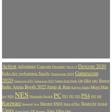
Action
Devcom 2020
Adventure
Capcom
Daedalic
Deck 13
Gamescom
Ecke der verlorenen Spiele
Gamescom 2019
2020
Horror
GBA
GB
Gamescom 2021
Gamescom 2023
Games from Spain
GBC
Indie Arena Booth 2022
Jump & Run
Mega Man
Kalypso Media
NES
PC
PS4
PS1
Nintendo Switch
PS2
PS5
NDS
PS3
PSP
N64
Rareware
Strategie
Shooter
SNES
Switch
State of Play
Rennspiel
Sega
Unity
Xbox
XBox One
VR
Visual Novel
Windows