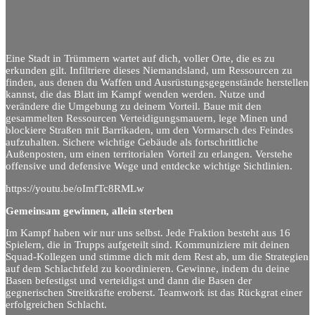
Eine Stadt in Trümmern wartet auf dich, voller Orte, die es zu
erkunden gilt. Infiltriere dieses Niemandsland, um Ressourcen zu
finden, aus denen du Waffen und Ausrüstungsgegenstände herstellen
kannst, die das Blatt im Kampf wenden werden. Nutze und
verändere die Umgebung zu deinem Vorteil. Baue mit den
gesammelten Ressourcen Verteidigungsmauern, lege Minen und
blockiere Straßen mit Barrikaden, um den Vormarsch des Feindes
aufzuhalten. Sichere wichtige Gebäude als fortschrittliche
Außenposten, um einen territorialen Vorteil zu erlangen. Verstehe
offensive und defensive Wege und entdecke wichtige Sichtlinien.
https://youtu.be/oImfTc8RMLw
Gemeinsam gewinnen, allein sterben
Im Kampf haben wir nur uns selbst. Jede Fraktion besteht aus 16
Spielern, die in Trupps aufgeteilt sind. Kommuniziere mit deinen
Squad-Kollegen und stimme dich mit dem Rest ab, um die Strategien
auf dem Schlachtfeld zu koordinieren. Gewinne, indem du deine
Basen befestigst und verteidigst und dann die Basen der
gegnerischen Streitkräfte eroberst. Teamwork ist das Rückgrat einer
erfolgreichen Schlacht.