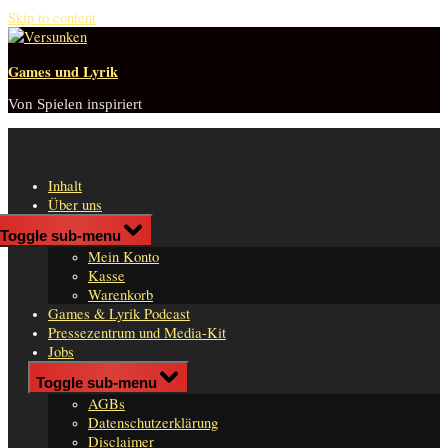
Skip to content
Games und Lyrik
Von Spielen inspiriert
Inhalt
Über uns
Shop
Toggle sub-menu
n
Mein Konto
er
Kasse
Warenkorb
Games & Lyrik Podcast
Pressezentrum und Media-Kit
Jobs
Impressum
Toggle sub-menu
AGBs
Datenschutzerklärung
Disclaimer