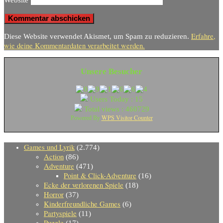
Website
Erfahre,
Diese Website verwendet Akismet, um Spam zu reduzieren.
wie deine Kommentardaten verarbeitet werden.
Unsere Besucher
Users Today : 15
Total views : 460729
WPS Visitor Counter
Powered By
Games und Lyrik
(2.774)
Action
(86)
Adventure
(471)
Point & Click-Adventure
(16)
Ecke der verlorenen Spiele
(18)
Horror
(37)
Kinderfreundliche Games
(6)
Partyspiele
(11)
Puzzle
(17)