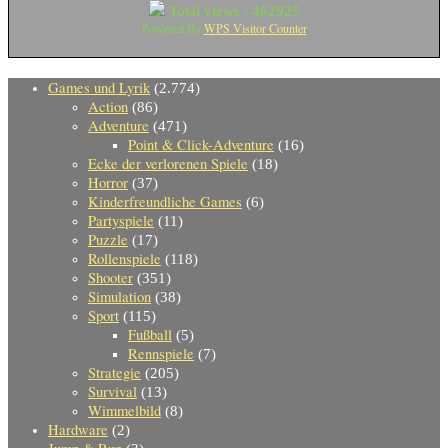
Total views : 462925
WPS Visitor Counter
Powered By
Games und Lyrik
(2.774)
Action
(86)
Adventure
(471)
Point & Click-Adventure
(16)
Ecke der verlorenen Spiele
(18)
Horror
(37)
Kinderfreundliche Games
(6)
Partyspiele
(11)
Puzzle
(17)
Rollenspiele
(118)
Shooter
(351)
Simulation
(38)
Sport
(115)
Fußball
(5)
Rennspiele
(7)
Strategie
(205)
Survival
(13)
Wimmelbild
(8)
Hardware
(2)