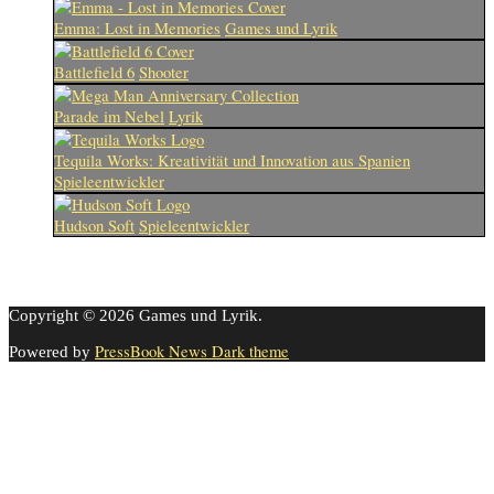
Emma: Lost in Memories
Games und Lyrik
Battlefield 6
Shooter
Parade im Nebel
Lyrik
Tequila Works: Kreativität und Innovation aus Spanien
Spieleentwickler
Hudson Soft
Spieleentwickler
Copyright © 2026 Games und Lyrik.
PressBook News Dark theme
Powered by
Cookie-Einstellungen
Diese Webseite benutzt Cookies um die Nutzererfahrung zu
verbessern. Diese Cookies können Sie hier ausschalten.
This website uses cookies to improve your experience. We'll assume