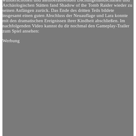
wunderschönen und atemberaubenden Dschungellandschaften und
Archäologischen Stätten fand Shadow of the Tomb Raider wieder zu
seinen Anfängen zurück. Das Ende des dritten Teils bildete
insgesamt einen guten Abschluss der Neuauflage und Lara konnte
mit den dramatischen Ereignissen ihrer Kindheit abschließen. Im
nachfolgenden Video kannst du dir nochmal den Gameplay-Trailer
zum Spiel ansehen:
Werbung