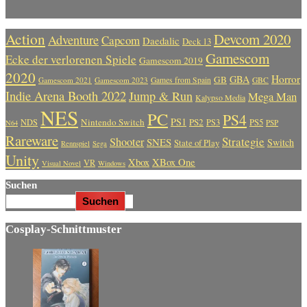
Action
Devcom 2020
Adventure
Capcom
Daedalic
Deck 13
Gamescom
Ecke der verlorenen Spiele
Gamescom 2019
2020
Horror
GBA
GB
Gamescom 2021
Gamescom 2023
Games from Spain
GBC
Indie Arena Booth 2022
Jump & Run
Mega Man
Kalypso Media
NES
PC
PS4
PS1
Nintendo Switch
PS2
PS5
NDS
PS3
PSP
N64
Rareware
Strategie
Shooter
SNES
Switch
State of Play
Rennspiel
Sega
Unity
Xbox
XBox One
VR
Visual Novel
Windows
Suchen
Suchen
Cosplay-Schnittmuster