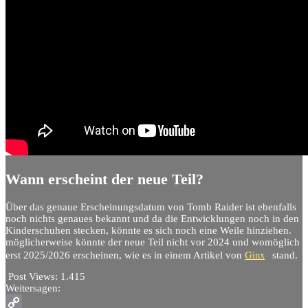
Wann erscheint der neue Teil?
Über das genaue Erscheinungsdatum von Tomb Raider ist ebenfalls
noch nichts genaues bekannt und da die Entwicklungen noch in den
Kinderschuhen stecken, könnte es sich noch eine Weile hinziehen.
möglicherweise könnte der neue Teil nicht vor 2024 und womöglich
Ginx
erst 2025/2026 erscheinen, wie es in einem Artikel von
stand.
Post Views:
1.415
Weitersagen: