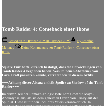
Tomb Raider 4: Comeback einer Ikone
Posted on
9. Oktober 2025
10. Oktober 2025
By
Josefina
Meloney
Keine Kommentare
zu Tomb Raider 4: Comeback einer
Ikone
Square Enix hatte kürzlich bestätigt, dass die Entwicklungen von
Tomb Raider 4 begonnen haben. Was im neuen Abenteuer von
Lara Croft passieren könnte, verraten wir in diesem Artikel.
+++Achtung dieser Absatz enthält Spoiler zu Shadow of the Tomb
Raider+++
Im dritten Teil der Remake-Trilogie löste Lara Croft die Maya-
Apokalypse aus, als sie dem geheimen Orden von Trinity auf der
Spur ist. Diese ist für den Tod ihres Vaters verantwortlich. In