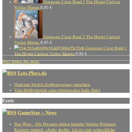
Gorgeous Carat Band 3 You Higuri Carlsen
Verlag Manga
8,95
€
Gorgeous Carat Band 2 You Higuri Carlsen
Verlag Manga
8,95
€
Gorgeous Carat Band 1
You Higuri Carlsen Verlag Manga
9,95
€
Hier finden Sie mehr.
Lets-Plays.de
Nintendo Switch Zeitbegrenzung einrichten
Vom Hobbyprojekt zum erfolgreichen Indie-Spiel
Ezoic
GameStar – News
Star Wars - Die Prequels hätten beinahe Natalie Portmans
Karriere ruiniert: »Jeder dachte, ich sei eine schreckliche