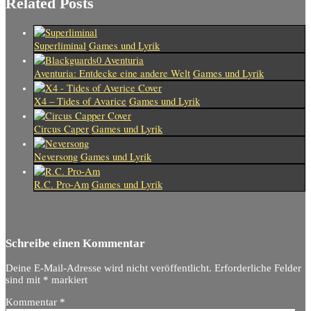
Related Posts
Superliminal
Games und Lyrik
Aventuria: Entdecke eine andere Welt
Games und Lyrik
X4 – Tides of Avarice
Games und Lyrik
Circus Caper
Games und Lyrik
Neversong
Games und Lyrik
R.C. Pro-Am
Games und Lyrik
Schreibe einen Kommentar
Deine E-Mail-Adresse wird nicht veröffentlicht.
Erforderliche Felder
sind mit
*
markiert
Kommentar
*