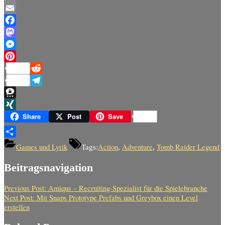
Copy
Link
Email
Facebook
Mastodon
Messenger
Pinterest
Reddit
Telegram
Threema
XING
Share
Post
Save
Teilen
Games und Lyrik
Action
Adventure
Tomb Raider Legend
Tags:
,
,
Beitragsnavigation
Previous Post:
Amiqus – Recruiting-Spezialist für die Spielebranche
Next Post:
Mit Snaps Prototype Prefabs und Greybox einen Level
erstellen