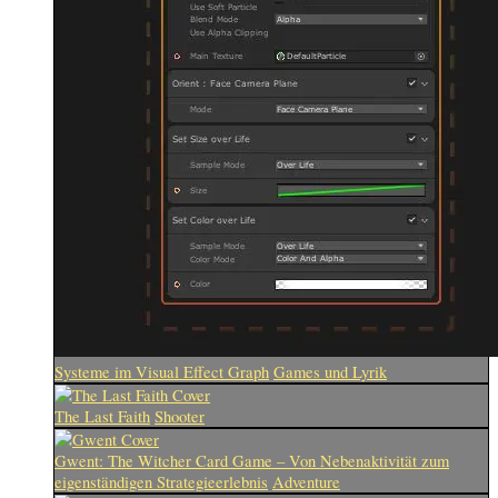
Systeme im Visual Effect Graph
Games und Lyrik
The Last Faith
Shooter
Gwent: The Witcher Card Game – Von Nebenaktivität zum
eigenständigen Strategieerlebnis
Adventure