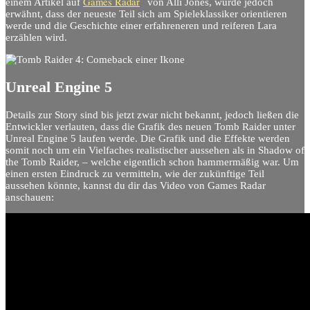
Games Radar
einem Artikel auf
von Alli Jones, wurde jedoch
erwähnt, dass der neueste Teil sich am Spieleklassiker orientieren
werde und die Geschichte einer erfahreneren und reiferen Lara
erzählen wird.
Unreal Engine 5
Details zur Story sind bis jetzt zwar nicht bekannt, jedoch ließen die
Entwickler verlauten, dass die Grafik des neuen Tomb Raider unter
Unreal Engine 5 laufen werde. Die Grafik und die Effekte werden
somit noch um ein Vielfaches realistischer aussehen als in Shadow of
the Tomb Raider, – welche eigentlich schon hammermäßig war. Um
einen ersten Eindruck zu vermitteln, wie der zukünftige Teil
aussehen könnte, kannst du dir das Video von Games Radar
anschauen: