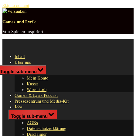
Skip to content
Games und Lyrik
Von Spielen inspiriert
Inhalt
Über uns
Shop
Toggle sub-menu
n
Mein Konto
er
Kasse
Warenkorb
Games & Lyrik Podcast
Pressezentrum und Media-Kit
Jobs
Impressum
Toggle sub-menu
AGBs
Datenschutzerklärung
Disclaimer