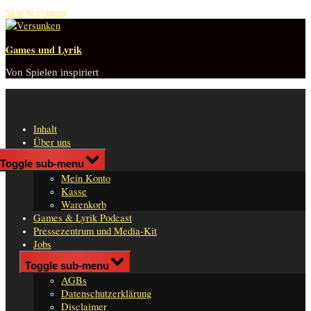
Skip to content
Games und Lyrik
Von Spielen inspiriert
Inhalt
Über uns
Shop
Toggle sub-menu
n
Mein Konto
er
Kasse
Warenkorb
Games & Lyrik Podcast
Pressezentrum und Media-Kit
Jobs
Impressum
Toggle sub-menu
AGBs
Datenschutzerklärung
Disclaimer