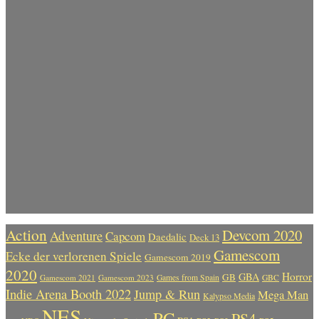
Action
Devcom 2020
Adventure
Capcom
Daedalic
Deck 13
Gamescom
Ecke der verlorenen Spiele
Gamescom 2019
2020
Horror
GBA
GB
Gamescom 2021
Gamescom 2023
Games from Spain
GBC
Indie Arena Booth 2022
Jump & Run
Mega Man
Kalypso Media
NES
PC
PS4