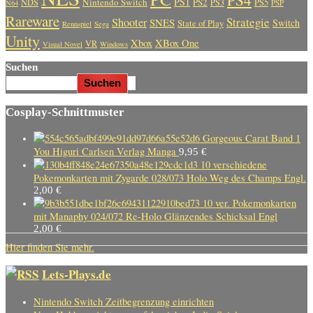
PS1
Nintendo Switch
PS2
PS5
NDS
PS3
PSP
N64
Rareware
Strategie
Shooter
SNES
Switch
State of Play
Rennspiel
Sega
Unity
Xbox
XBox One
VR
Visual Novel
Windows
Suchen
Suchen
Cosplay-Schnittmuster
Gorgeous Carat Band 1
You Higuri Carlsen Verlag Manga
9,95
€
10 verschiedene
Pokemonkarten mit Zygarde 028/073 Holo Weg des Champs Engl.
2,00
€
10 ver. Pokemonkarten
mit Manaphy 024/072 Re-Holo Glänzendes Schicksal Engl
2,00
€
Hier finden Sie mehr.
Lets-Plays.de
Nintendo Switch Zeitbegrenzung einrichten