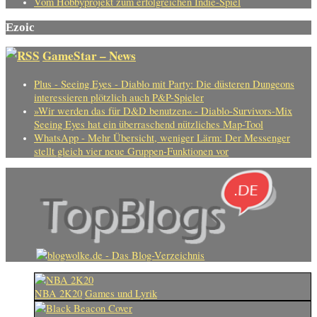
Vom Hobbyprojekt zum erfolgreichen Indie-Spiel
Ezoic
GameStar – News
Plus - Seeing Eyes - Diablo mit Party: Die düsteren Dungeons
interessieren plötzlich auch P&P-Spieler
»Wir werden das für D&D benutzen« - Diablo-Survivors-Mix
Seeing Eyes hat ein überraschend nützliches Map-Tool
WhatsApp - Mehr Übersicht, weniger Lärm: Der Messenger
stellt gleich vier neue Gruppen-Funktionen vor
NBA 2K20
Games und Lyrik