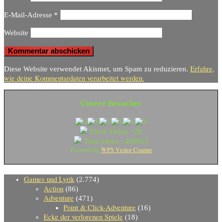
E-Mail-Adresse
*
Website
Erfahre,
Diese Website verwendet Akismet, um Spam zu reduzieren.
wie deine Kommentardaten verarbeitet werden.
Unsere Besucher
Users Today : 20
Total views : 460815
WPS Visitor Counter
Powered By
Games und Lyrik
(2.774)
Action
(86)
Adventure
(471)
Point & Click-Adventure
(16)
Ecke der verlorenen Spiele
(18)