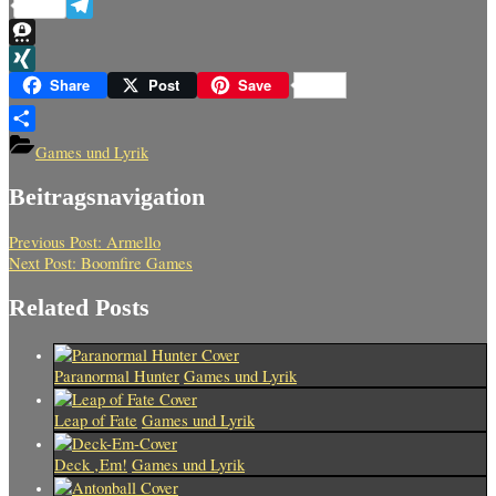
Reddit
Telegram
Threema
XING
Share
Post
Save
Teilen
Games und Lyrik
Beitragsnavigation
Previous Post:
Armello
Next Post:
Boomfire Games
Related Posts
Paranormal Hunter
Games und Lyrik
Leap of Fate
Games und Lyrik
Deck ‚Em!
Games und Lyrik