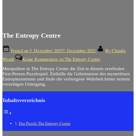
The Entropy Centre
Posted on
5. Dezember 2025
7. Dezember 2025
By
Claudia
Wendt
Keine Kommentare
zu The Entropy Centre
Manipuliere in The Entropy Centre die Zeit in diesem zerebralen
First-Person-Puzzlespiel.
Enthülle die Geheimnisse des mysteriösen
Entropiezentrums und finde die verborgene Wahrheit hinter seinem
vorzeitigen Untergang.
Inhaltsverzeichnis
Das Puzzle The Entropy Centre