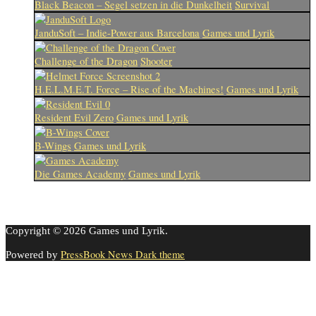
Black Beacon – Segel setzen in die Dunkelheit
Survival
JanduSoft – Indie-Power aus Barcelona
Games und Lyrik
Challenge of the Dragon
Shooter
H.E.L.M.E.T. Force – Rise of the Machines!
Games und Lyrik
Resident Evil Zero
Games und Lyrik
B-Wings
Games und Lyrik
Die Games Academy
Games und Lyrik
Copyright © 2026 Games und Lyrik.
PressBook News Dark theme
Powered by
Cookie-Einstellungen
Diese Webseite benutzt Cookies um die Nutzererfahrung zu