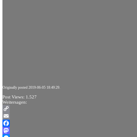
Originally posted 2019-06-05 18:49:29.
Post Views:
1.527
Weitersagen:
Copy
Link
Email
Facebook