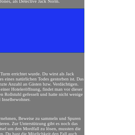
Jones, als Detective Jack Norm.
 Turm errichtet wurde. Du wirst als Jack
 eines natürlichen Todes gestorben ist. Das
renzte Anzahl an Gästen bzw. Verdächtigen.
 einer Hoteleröffnung, findet man vor dieser
n Rollstuhl gefesselt und hatte nicht wenige
d Inselbewohner.
u vernehmen, Beweise zu sammeln und Spuren
ieren. Zur Unterstützung gibt es noch das
tsel um den Mordfall zu lösen, mussten die
n. Du hast die Möglichkeit den Fall auch