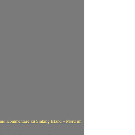
ine Kommentare
zu Sinking Island – Mord im