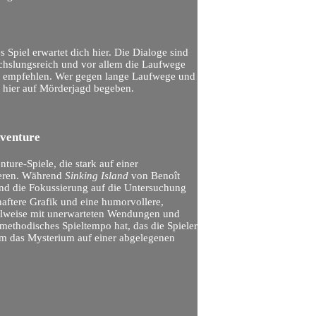
es Spiel erwartet dich hier. Die Dialoge sind
chslungsreich und vor allem die Laufwege
gt empfehlen. Wer gegen lange Laufwege und
 hier auf Mörderjagd begeben.
dventure
ture-Spiele, die stark auf einer
iieren. Während
Sinking Island
von Benoît
und die Fokussierung auf die Untersuchung
haftere Grafik und eine humorvollere,
ählweise mit unerwarteten Wendungen und
methodisches Spieltempo hat, das die Spieler
 um das Mysterium auf einer abgelegenen