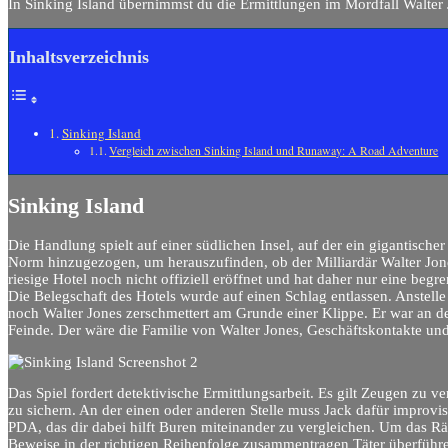
In Sinking Island übernimmst du die Ermittlungen im Mordfall Walter 
Inhaltsverzeichnis
Sinking Island
Vergleich zwischen Sinking Island und Runaway: A Road Adventure
Sinking Island
Die Handlung spielt auf einer südlichen Insel, auf der ein gigantischer
Norm hinzugezogen, um herauszufinden, ob der Milliardär Walter Jones
riesige Hotel noch nicht offiziell eröffnet und hat daher nur eine beg
Die Belegschaft des Hotels wurde auf einen Schlag entlassen. Anstelle
noch Walter Jones zerschmettert am Grunde einer Klippe. Er war an de
Feinde. Der wäre die Familie von Walter Jones, Geschäftskontakte un
Das Spiel fordert detektivische Ermittlungsarbeit. Es gilt Zeugen z
zu sichern. An der einen oder anderen Stelle muss Jack dafür improvis
PDA, das dir dabei hilft Buren miteinander zu vergleichen. Um das Rä
Beweise in der richtigen Reihenfolge zusammentragen Täter überführe