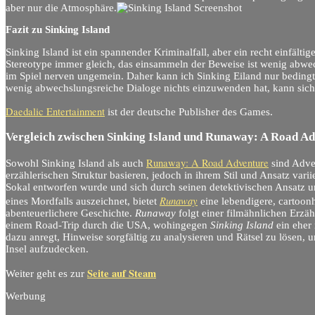
aber nur die Atmosphäre.
Fazit zu Sinking Island
Sinking Island ist ein spannender Kriminalfall, aber ein recht einfältig
Stereotype immer gleich, das einsammeln der Beweise ist wenig abwe
im Spiel nerven ungemein. Daher kann ich Sinking Eiland nur bedin
wenig abwechslungsreiche Dialoge nichts einzuwenden hat, kann sich
Daedalic Entertainment
ist der deutsche Publisher des Games.
Vergleich zwischen Sinking Island und Runaway: A Road A
Runaway: A Road Adventure
Sowohl Sinking Island als auch
sind Adven
erzählerischen Struktur basieren, jedoch in ihrem Stil und Ansatz var
Sokal entworfen wurde und sich durch seinen detektivischen Ansatz 
Runaway
eines Mordfalls auszeichnet, bietet
eine lebendigere, cartoon
abenteuerlichere Geschichte.
Runaway
folgt einer filmähnlichen Erz
einem Road-Trip durch die USA, wohingegen
Sinking Island
ein eher 
dazu anregt, Hinweise sorgfältig zu analysieren und Rätsel zu lösen,
Insel aufzudecken.
Seite auf Steam
Weiter geht es zur
Werbung