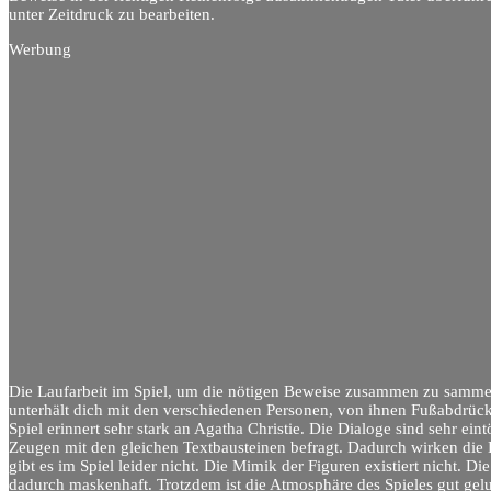
unter Zeitdruck zu bearbeiten.
Werbung
Die Laufarbeit im Spiel, um die nötigen Beweise zusammen zu sammeln
unterhält dich mit den verschiedenen Personen, von ihnen Fußabdrüc
Spiel erinnert sehr stark an Agatha Christie. Die Dialoge sind sehr ei
Zeugen mit den gleichen Textbausteinen befragt. Dadurch wirken die 
gibt es im Spiel leider nicht. Die Mimik der Figuren existiert nicht. 
dadurch maskenhaft. Trotzdem ist die Atmosphäre des Spieles gut gelun