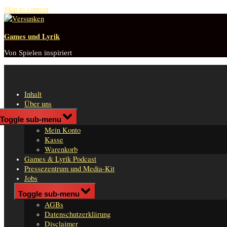
Skip to content
Games und Lyrik
Von Spielen inspiriert
Inhalt
Über uns
Shop
Toggle sub-menu
n
Mein Konto
er
Kasse
Warenkorb
Games & Lyrik Podcast
Pressezentrum und Media-Kit
Jobs
Impressum
Toggle sub-menu
AGBs
Datenschutzerklärung
Disclaimer