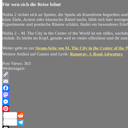
Für wen sich die Reise lohnt
Nubla 2 richtet sich an Spieler, die Spiele als Kunstform begreifen un
klare Ziele, Action oder klassische Rätsel sucht, fühlt sich hier wenig
Experimente und poetische Räume schätzt, findet ein besonderes Erleb
Nubla 2 – M. The City in the Center of the World ist ein stilles, nachde
einlädt. Es bleibt im Kopf, gerade weil es vieles offenlässt und dir zu
Steam-Seite von M. The City in the Center of the 
Weiter geht es zur
Runaway: A Road Adventure
Weitere Artikel auf Games und Lyrik:
Post Views:
363
Weitersagen:
Copy
Link
Email
Facebook
Mastodon
Messenger
Pinterest
Reddit