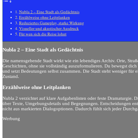
Nubla 2 – Eine Stadt als Gedächtnis
Erzählweise ohne Leitplanken
Reduziertes Gameplay, starke Wirkung
Visueller und akustischer Ausdruck
Für wen sich die Reise lohnt
Nubla 2 – Eine Stadt als Gedächtnis
Die namensgebende Stadt wirkt wie ein lebendiges Archiv. Orte, Str
Geschichten, ohne sie vollständig auszuformulieren. Du bewegst dich
und setzt Bedeutungen selbst zusammen. Die Stadt steht weniger für ei
Zustand.
Erzählweise ohne Leitplanken
Nubla 2 verzichtet auf klare Aufgabenlisten oder feste Dramaturgie. D
über Texte, Umgebungsdetails und Begegnungen. Entscheidungen ent
nicht aus markierten Dialogoptionen. Dadurch fühlt sich jeder Durchg
Werbung