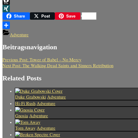
Telegram
Threema
XING
Share
Post
Save
Teilen
Adventure
Beitragsnavigation
Previous Post:
Tower of Babel – No Mercy
Next Post:
The Walking Dead Saints and Sinners Retribution
Related Posts
Duke Grabowski
Adventure
Hi-Fi Rush
Adventure
Gnosia
Adventure
Torn Away
Adventure