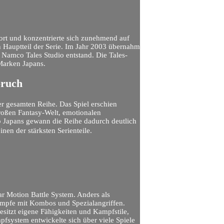
rt und konzentrierte sich zunehmend auf
n Hauptteil der Serie. Im Jahr 2003 übernahm
amco Tales Studio entstand. Die Tales-
-Marken Japans.
bruch
er gesamten Reihe. Das Spiel erschien
roßen Fantasy-Welt, emotionalen
Japans gewann die Reihe dadurch deutlich
inen der stärksten Serienteile.
 Motion Battle System. Anders als
kämpfe mit Kombos und Spezialangriffen.
sitzt eigene Fähigkeiten und Kampfstile,
fsystem entwickelte sich über viele Spiele