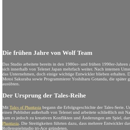
Die frühen Jahre von Wolf Team
Das Studio arbeitete bereits in den 1980er- und frühen 1990er-Jahren
sich innerhalb von Telenet Japan mehrfach weiter. Nach internen Umst
das Unternehmen, doch einige wichtige Entwickler blieben erhalten.
Motoi Sakuraba sowie Programmierer Yoshiharu Gotanda, die später gr
ausübten.
Der Ursprung der Tales-Reihe
Tales of Phantasia
Mit
begann die Erfolgsgeschichte der Tales-Serie. U
einen Publisher außerhalb von Telenet und arbeitete schließlich mi
kam es jedoch zu kreativen Konflikten und Änderungen am Spiel, d
Phantasia
. Die Streitigkeiten führten dazu, dass mehrere Entwickler da
Rollenspielstudio tri-Ace gründeten.