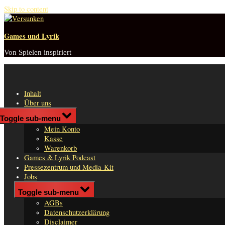
Skip to content
Games und Lyrik
Von Spielen inspiriert
Inhalt
Über uns
Shop
Toggle sub-menu
n
Mein Konto
er
Kasse
Warenkorb
Games & Lyrik Podcast
Pressezentrum und Media-Kit
Jobs
Impressum
Toggle sub-menu
AGBs
Datenschutzerklärung
Disclaimer