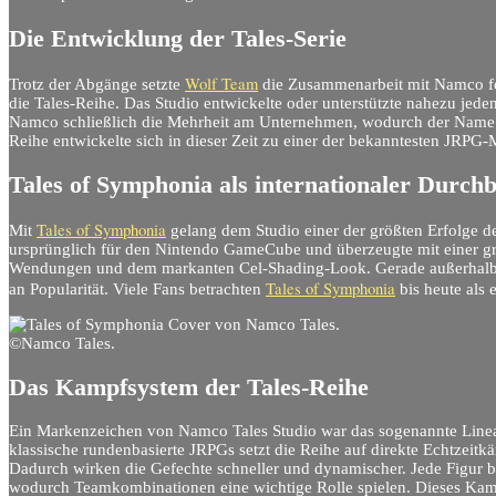
Die Entwicklung der Tales-Serie
Wolf Team
Trotz der Abgänge setzte
die Zusammenarbeit mit Namco fo
die Tales-Reihe. Das Studio entwickelte oder unterstützte nahezu jede
Namco schließlich die Mehrheit am Unternehmen, wodurch der Name N
Reihe entwickelte sich in dieser Zeit zu einer der bekanntesten JRPG
Tales of Symphonia als internationaler Durch
Tales of Symphonia
Mit
gelang dem Studio einer der größten Erfolge d
ursprünglich für den Nintendo GameCube und überzeugte mit einer g
Wendungen und dem markanten Cel-Shading-Look. Gerade außerhalb 
Tales of Symphonia
an Popularität. Viele Fans betrachten
bis heute als e
©Namco Tales.
Das Kampfsystem der Tales-Reihe
Ein Markenzeichen von Namco Tales Studio war das sogenannte Linear
klassische rundenbasierte JRPGs setzt die Reihe auf direkte Echtzeit
Dadurch wirken die Gefechte schneller und dynamischer. Jede Figur be
wodurch Teamkombinationen eine wichtige Rolle spielen. Dieses Kamp