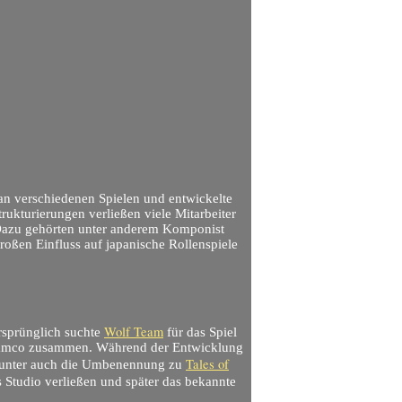
 an verschiedenen Spielen und entwickelte
rukturierungen verließen viele Mitarbeiter
 Dazu gehörten unter anderem Komponist
oßen Einfluss auf japanische Rollenspiele
Wolf Team
rsprünglich suchte
für das Spiel
t Namco zusammen. Während der Entwicklung
Tales of
arunter auch die Umbenennung zu
s Studio verließen und später das bekannte