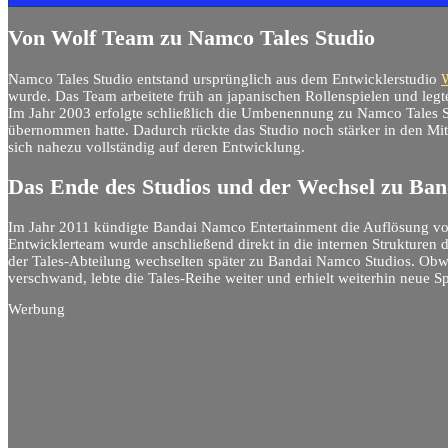
Von Wolf Team zu Namco Tales Studio
Namco Tales Studio entstand ursprünglich aus dem Entwicklerstudio
wurde. Das Team arbeitete früh an japanischen Rollenspielen und legte
Im Jahr 2003 erfolgte schließlich die Umbenennung zu Namco Tales 
übernommen hatte. Dadurch rückte das Studio noch stärker in den Mitt
sich nahezu vollständig auf deren Entwicklung.
Das Ende des Studios und der Wechsel zu Ba
Im Jahr 2011 kündigte Bandai Namco Entertainment die Auflösung vo
Entwicklerteam wurde anschließend direkt in die internen Strukturen 
der Tales-Abteilung wechselten später zu Bandai Namco Studios. Obw
verschwand, lebte die Tales-Reihe weiter und erhielt weiterhin neue 
Werbung