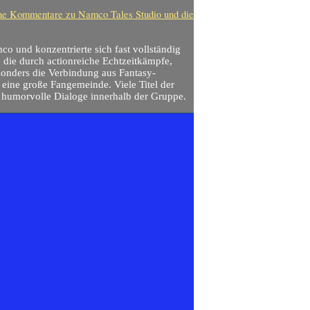
ne Kommentare
zu Namco Tales Studio und die
o und konzentrierte sich fast vollständig
, die durch actionreiche Echtzeitkämpfe,
onders die Verbindung aus Fantasy-
 eine große Fangemeinde. Viele Titel der
 humorvolle Dialoge innerhalb der Gruppe.