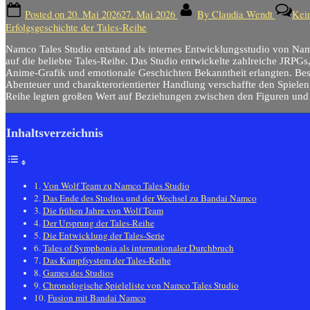
Posted on
20. Mai 2026
27. Mai 2026
By
Claudia Wendt
Kei
Erfolgsgeschichte der Tales-Reihe
Namco Tales Studio entstand als internes Entwicklungsstudio von Namc
auf die beliebte Tales-Reihe. Das Studio entwickelte zahlreiche JRPGs
Anime-Grafik und emotionale Geschichten Bekanntheit erlangten. Bes
Abenteuer und charakterorientierter Handlung verschaffte den Spielen
Reihe legten großen Wert auf Beziehungen zwischen den Figuren und
Inhaltsverzeichnis
Von Wolf Team zu Namco Tales Studio
Das Ende des Studios und der Wechsel zu Bandai Namco
Die frühen Jahre von Wolf Team
Der Ursprung der Tales-Reihe
Die Entwicklung der Tales-Serie
Tales of Symphonia als internationaler Durchbruch
Das Kampfsystem der Tales-Reihe
Games des Studios
Chronologische Spieleliste von Namco Tales Studio
Fusion mit Bandai Namco