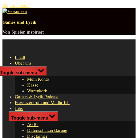
Skip to content
Games und Lyrik
Von Spielen inspiriert
Inhalt
Über uns
Shop
Toggle sub-menu
n
Mein Konto
er
Kasse
Warenkorb
Games & Lyrik Podcast
Pressezentrum und Media-Kit
Jobs
Impressum
Toggle sub-menu
AGBs
Datenschutzerklärung
Disclaimer