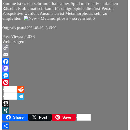
Summe ist es ein sehr unterhaltsames Spiel mit relativ einfachen
Rätseln. Problematisch kann für einige Spiele die First-Person-
Perspektive werden. Ansonsten ist Metamorphosis sehr zu
empfehlen.
Originally posted 2021-08-10 13:45:00.
Post Views:
2.036
Weitersagen:
Copy
Link
Email
Facebook
Mastodon
Messenger
Pinterest
Reddit
Telegram
Threema
XING
Share
Post
Save