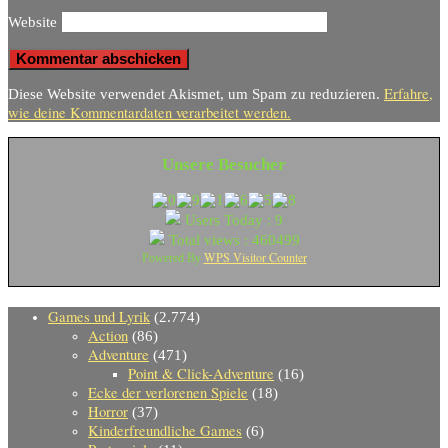
Website
Erfahre,
Diese Website verwendet Akismet, um Spam zu reduzieren.
wie deine Kommentardaten verarbeitet werden.
Unsere Besucher
Users Today : 9
Total views : 460499
WPS Visitor Counter
Powered By
Games und Lyrik
(2.774)
Action
(86)
Adventure
(471)
Point & Click-Adventure
(16)
Ecke der verlorenen Spiele
(18)
Horror
(37)
Kinderfreundliche Games
(6)