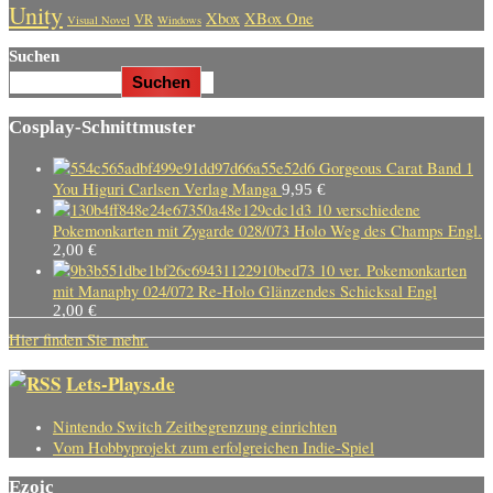
Unity
Xbox
XBox One
VR
Visual Novel
Windows
Suchen
Suchen
Cosplay-Schnittmuster
Gorgeous Carat Band 1
You Higuri Carlsen Verlag Manga
9,95
€
10 verschiedene
Pokemonkarten mit Zygarde 028/073 Holo Weg des Champs Engl.
2,00
€
10 ver. Pokemonkarten
mit Manaphy 024/072 Re-Holo Glänzendes Schicksal Engl
2,00
€
Hier finden Sie mehr.
Lets-Plays.de
Nintendo Switch Zeitbegrenzung einrichten
Vom Hobbyprojekt zum erfolgreichen Indie-Spiel
Ezoic