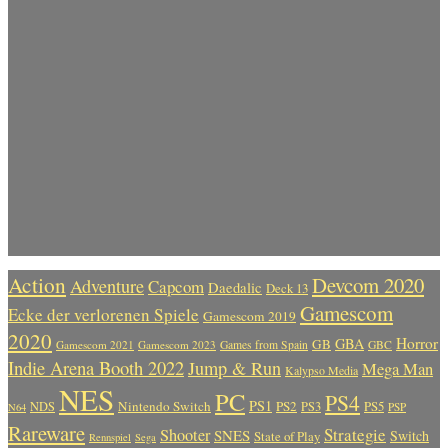
Action
Devcom 2020
Adventure
Capcom
Daedalic
Deck 13
Gamescom
Ecke der verlorenen Spiele
Gamescom 2019
2020
Horror
GBA
GB
Gamescom 2021
Gamescom 2023
Games from Spain
GBC
Indie Arena Booth 2022
Jump & Run
Mega Man
Kalypso Media
NES
PC
PS4
PS1
Nintendo Switch
PS2
PS5
NDS
PS3
PSP
N64
Rareware
Strategie
Shooter
SNES
Switch
State of Play
Rennspiel
Sega