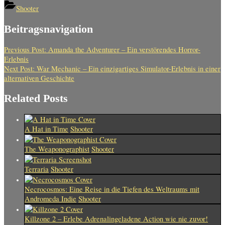
Teilen
Shooter
Beitragsnavigation
Previous Post:
Amanda the Adventurer – Ein verstörendes Horror-
Erlebnis
Next Post:
War Mechanic – Ein einzigartiges Simulator-Erlebnis in einer
alternativen Geschichte
Related Posts
A Hat in Time
Shooter
The Weaponographist
Shooter
Terraria
Shooter
Necrocosmos: Eine Reise in die Tiefen des Weltraums mit
Andromeda Indie
Shooter
Killzone 2 – Erlebe Adrenalingeladene Action wie nie zuvor!