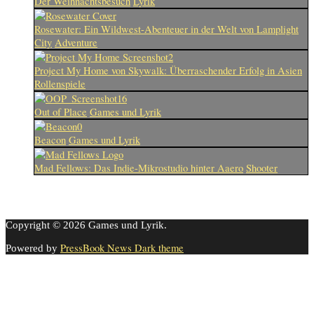
Der Weihnachtsbesuch
Lyrik
Rosewater: Ein Wildwest-Abenteuer in der Welt von Lamplight
City
Adventure
Project My Home von Skywalk: Überraschender Erfolg in Asien
Rollenspiele
Out of Place
Games und Lyrik
Beacon
Games und Lyrik
Mad Fellows: Das Indie-Mikrostudio hinter Aaero
Shooter
Copyright © 2026 Games und Lyrik.
PressBook News Dark theme
Powered by
Cookie-Einstellungen
Diese Webseite benutzt Cookies um die Nutzererfahrung zu
verbessern. Diese Cookies können Sie hier ausschalten.