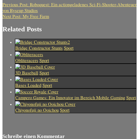
Previous Post:
Roboquest: Ein actiongeladenes Sci-Fi-Shooter-Abenteuer
von Ryseup Studios
Next Post:
My Free Farm
Related Posts
Bridge Constructor Stunts
Sport
Obliteracers
Sport
3D Baseball
Sport
Bases Loaded
Sport
Campero Games: Ein Innovator im Bereich Mobile Gaming
Sport
Chiyonofuji no Ooichou
Sport
Schreibe einen Kommentar