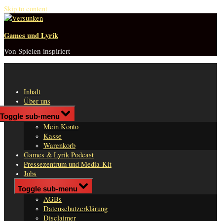
Skip to content
Games und Lyrik
Von Spielen inspiriert
Inhalt
Über uns
Shop
Toggle sub-menu
n
Mein Konto
er
Kasse
Warenkorb
Games & Lyrik Podcast
Pressezentrum und Media-Kit
Jobs
Impressum
Toggle sub-menu
AGBs
Datenschutzerklärung
Disclaimer