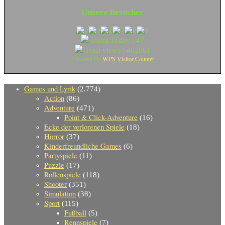
Unsere Besucher
Users Today : 47
Total views : 462061
WPS Visitor Counter
Powered By
Games und Lyrik
(2.774)
Action
(86)
Adventure
(471)
Point & Click-Adventure
(16)
Ecke der verlorenen Spiele
(18)
Horror
(37)
Kinderfreundliche Games
(6)
Partyspiele
(11)
Puzzle
(17)
Rollenspiele
(118)
Shooter
(351)
Simulation
(38)
Sport
(115)
Fußball
(5)
Rennspiele
(7)