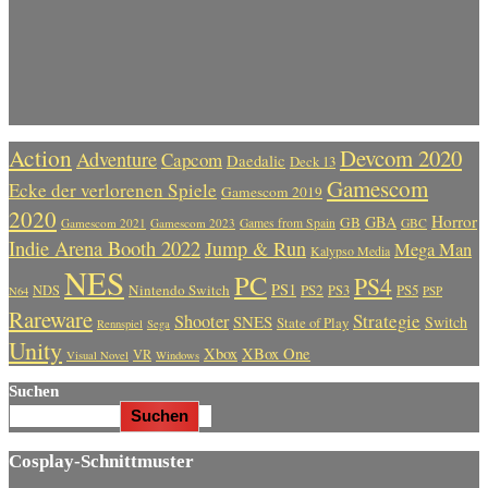
Action
Devcom 2020
Adventure
Capcom
Daedalic
Deck 13
Gamescom
Ecke der verlorenen Spiele
Gamescom 2019
2020
Horror
GBA
GB
Gamescom 2021
Gamescom 2023
Games from Spain
GBC
Indie Arena Booth 2022
Jump & Run
Mega Man
Kalypso Media
NES
PC
PS4
PS1
Nintendo Switch
PS2
PS5
NDS
PS3
PSP
N64
Rareware
Strategie
Shooter
SNES
Switch
State of Play
Rennspiel
Sega
Unity
Xbox
XBox One
VR
Visual Novel
Windows
Suchen
Suchen
Cosplay-Schnittmuster