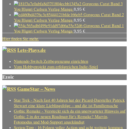
Gorgeous Carat Band 3
You Higuri Carlsen Verlag Manga
8,95
€
Gorgeous Carat Band 2
You Higuri Carlsen Verlag Manga
8,95
€
Gorgeous Carat Band 1
You Higuri Carlsen Verlag Manga
9,95
€
Hier finden Sie mehr.
Lets-Plays.de
Nintendo Switch Zeitbegrenzung einrichten
Vom Hobbyprojekt zum erfolgreichen Indie-Spiel
Ezoic
GameStar – News
Star Trek - Nach fast 40 Jahren hat der Picard-Darsteller Patrick
Stewart eine klare Lieblingsfolge – und die ist Familiensache
Gothic Remake - Versteckt sich da ein unerwarteter Hinweis auf
Gothic 2 in der neuen Roadmap für's Remake? Marvin,
Fotomodus und Mod-Support angekündigt
Serien-Tipp - 16 Folgen voller Action und acht weitere kommen