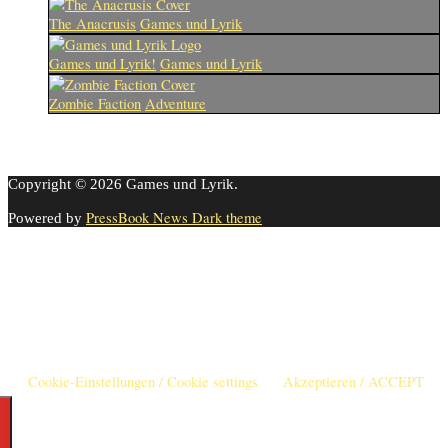
The Anacrusis
Games und Lyrik
Games und Lyrik!
Games und Lyrik
Zombie Faction
Adventure
Copyright © 2026 Games und Lyrik.
PressBook News Dark theme
Powered by
Cookie-Einstellungen
Diese Webseite benutzt Cookies um die Nutzererfahrung zu
verbessern. Diese Cookies können Sie hier ausschalten.
This website uses cookies to improve your experience. We'll assume
you're ok with this, but you can opt-out if you wish.
Cookie-Einstellungen / Cookie settings
Akzeptieren / ACCEPT