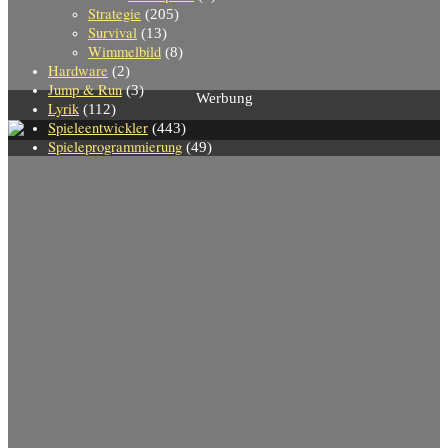
Strategie
(205)
Survival
(13)
Wimmelbild
(8)
Hardware
(2)
Jump & Run
(3)
Werbung
Lyrik
(112)
Spieleentwickler
(443)
Spieleprogrammierung
(49)