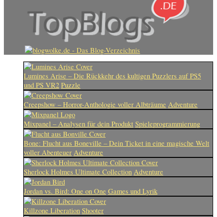
Lumines Arise – Die Rückkehr des kultigen Puzzlers auf PS5
und PS VR2
Puzzle
Creepshow – Horror-Anthologie voller Albträume
Adventure
Mixpanel – Analysen für dein Produkt
Spieleprogrammierung
Bone: Flucht aus Boneville – Dein Ticket in eine magische Welt
voller Abenteuer
Adventure
Sherlock Holmes Ultimate Collection
Adventure
Jordan vs. Bird: One on One
Games und Lyrik
Killzone Liberation
Shooter