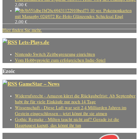
2,00
€
10 ver. Pokemonkarten
mit Manaphy 024/072 Re-Holo Glänzendes Schicksal Engl
2,00
€
Hier finden Sie mehr.
Lets-Plays.de
Nintendo Switch Zeitbegrenzung einrichten
Vom Hobbyprojekt zum erfolgreichen Indie-Spiel
Ezoic
GameStar – News
Widerrufsrecht - Amazon kürzt die Rückgabefrist: Ab September
habt ihr für viele Einkäufe nur noch 14 Tage
Wissenschaft - Diese Luft war seit 2,4 Milliarden Jahren im
Gestein eingeschlossen – jetzt könnt ihr sie atmen
Gothic Remake - Milten taucht nicht auf? Gerade ist die
Hauptquest kaputt, das könnt ihr tun