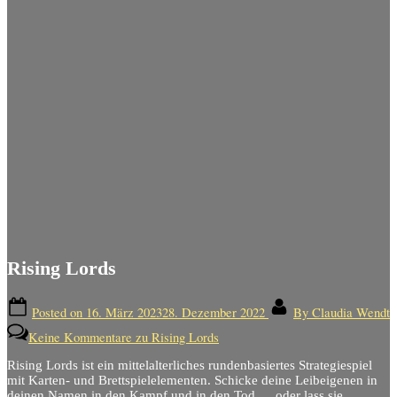
Rising Lords
Posted on
16. März 2023
28. Dezember 2022
By
Claudia Wendt
Keine Kommentare
zu Rising Lords
Rising Lords ist ein mittelalterliches rundenbasiertes Strategiespiel
mit Karten- und Brettspielelementen.
Schicke deine Leibeigenen in
deinen Namen in den Kampf und in den Tod … oder lass sie