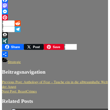
Facebook
Mastodon
Messenger
Pinterest
Reddit
Telegram
Threema
XING
Share
Post
Save
Teilen
Strategie
Beitragsnavigation
Previous Post:
Anthology of Fear – Tauche ein in die albtraumhafte Welt
der Angst
Next Post:
BeastCrimes
Related Posts