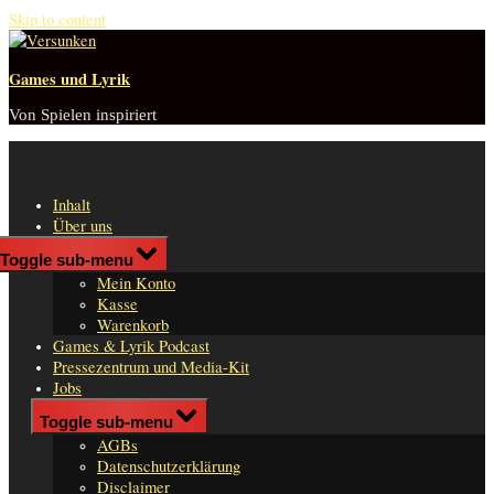
Skip to content
Games und Lyrik
Von Spielen inspiriert
Inhalt
Über uns
Shop
Toggle sub-menu
n
Mein Konto
er
Kasse
Warenkorb
Games & Lyrik Podcast
Pressezentrum und Media-Kit
Jobs
Impressum
Toggle sub-menu
AGBs
Datenschutzerklärung
Disclaimer