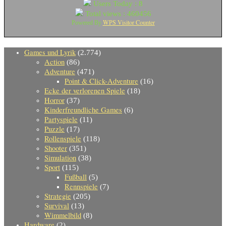
Users Today : 8
Total views : 460456
WPS Visitor Counter
Powered By
Games und Lyrik
(2.774)
Action
(86)
Adventure
(471)
Point & Click-Adventure
(16)
Ecke der verlorenen Spiele
(18)
Horror
(37)
Kinderfreundliche Games
(6)
Partyspiele
(11)
Puzzle
(17)
Rollenspiele
(118)
Shooter
(351)
Simulation
(38)
Sport
(115)
Fußball
(5)
Rennspiele
(7)
Strategie
(205)
Survival
(13)
Wimmelbild
(8)
Hardware
(2)