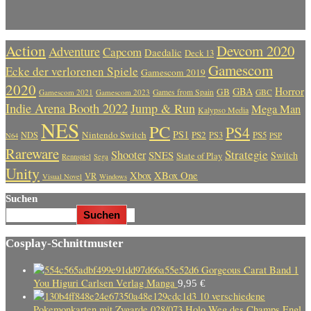
Action
Devcom 2020
Adventure
Capcom
Daedalic
Deck 13
Gamescom
Ecke der verlorenen Spiele
Gamescom 2019
2020
Horror
GBA
GB
Gamescom 2021
Gamescom 2023
Games from Spain
GBC
Indie Arena Booth 2022
Jump & Run
Mega Man
Kalypso Media
NES
PC
PS4
PS1
Nintendo Switch
PS2
PS5
NDS
PS3
PSP
N64
Rareware
Strategie
Shooter
SNES
Switch
State of Play
Rennspiel
Sega
Unity
Xbox
XBox One
VR
Visual Novel
Windows
Suchen
Suchen
Cosplay-Schnittmuster
Gorgeous Carat Band 1
You Higuri Carlsen Verlag Manga
9,95
€
10 verschiedene
Pokemonkarten mit Zygarde 028/073 Holo Weg des Champs Engl.