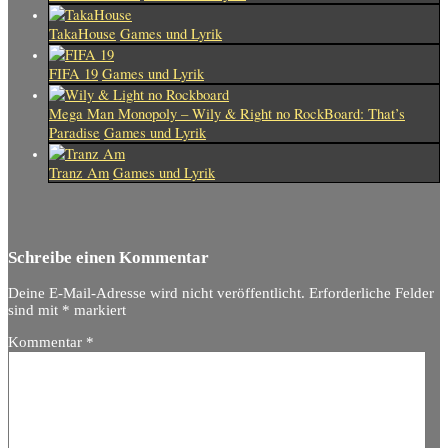
TakaHouse
Games und Lyrik
FIFA 19
Games und Lyrik
Mega Man Monopoly – Wily & Right no RockBoard: That’s
Paradise
Games und Lyrik
Tranz Am
Games und Lyrik
Schreibe einen Kommentar
Deine E-Mail-Adresse wird nicht veröffentlicht.
Erforderliche Felder
sind mit
*
markiert
Kommentar
*