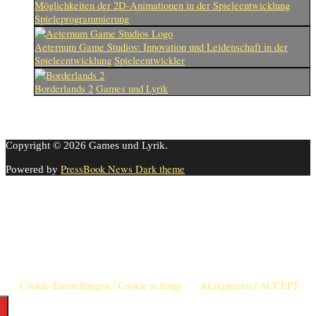
Möglichkeiten der 2D-Animationen in der Spieleentwicklung
Spieleprogrammierung
Aeternum Game Studios: Innovation und Leidenschaft in der
Spieleentwicklung
Spieleentwickler
Borderlands 2
Games und Lyrik
Copyright © 2026 Games und Lyrik.
PressBook News Dark theme
Powered by
Cookie-Einstellungen
Diese Webseite benutzt Cookies um die Nutzererfahrung zu
verbessern. Diese Cookies können Sie hier ausschalten.
This website uses cookies to improve your experience. We'll assume
you're ok with this, but you can opt-out if you wish.
Cookie-Einstellungen / Cookie settings
Akzeptieren / ACCEPT