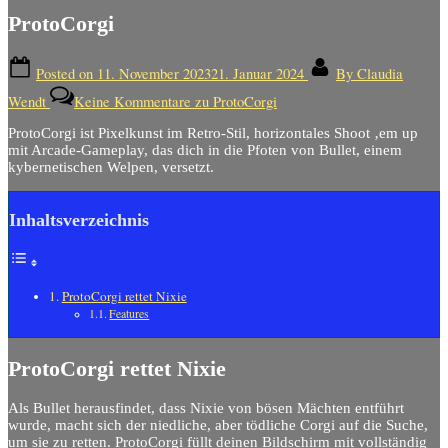
ProtoCorgi
Posted on
11. November 2023
21. Januar 2024
By
Claudia
Wendt
Keine Kommentare
zu ProtoCorgi
ProtoCorgi ist Pixelkunst im Retro-Stil, horizontales Shoot ‚em up
mit Arcade-Gameplay, das dich in die Pfoten von Bullet, einem
kybernetischen Welpen, versetzt.
Inhaltsverzeichnis
ProtoCorgi rettet Nixie
Features
ProtoCorgi rettet Nixie
Als Bullet herausfindet, dass Nixie von bösen Mächten entführt
wurde, macht sich der niedliche, aber tödliche Corgi auf die Suche,
um sie zu retten. ProtoCorgi füllt deinen Bildschirm mit vollständig