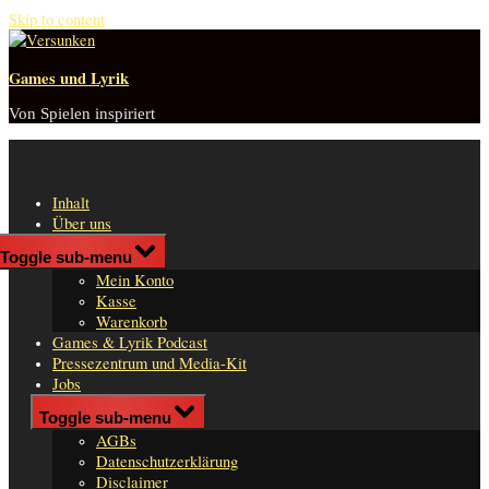
Skip to content
Games und Lyrik
Von Spielen inspiriert
Inhalt
Über uns
Shop
Toggle sub-menu
n
Mein Konto
er
Kasse
Warenkorb
Games & Lyrik Podcast
Pressezentrum und Media-Kit
Jobs
Impressum
Toggle sub-menu
AGBs
Datenschutzerklärung
Disclaimer