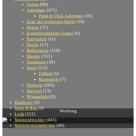
Action
(86)
Adventure
(471)
Point & Click-Adventure
(16)
Ecke der verlorenen Spiele
(18)
Horror
(37)
Kinderfreundliche Games
(6)
Partyspiele
(11)
Puzzle
(17)
Rollenspiele
(118)
Shooter
(351)
Simulation
(38)
Sport
(115)
Fußball
(5)
Rennspiele
(7)
Strategie
(205)
Survival
(13)
Wimmelbild
(8)
Hardware
(2)
Jump & Run
(3)
Werbung
Lyrik
(112)
Spieleentwickler
(443)
Spieleprogrammierung
(49)