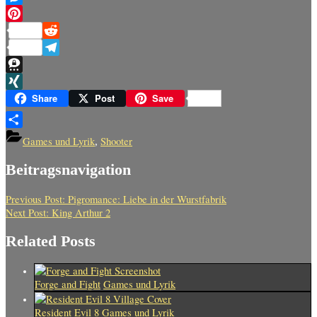
Messenger
Pinterest
Reddit
Telegram
Threema
XING
Share
Post
Save
Teilen
Games und Lyrik
Shooter
,
Beitragsnavigation
Previous Post:
Pigromance: Liebe in der Wurstfabrik
Next Post:
King Arthur 2
Related Posts
Forge and Fight
Games und Lyrik
Resident Evil 8
Games und Lyrik