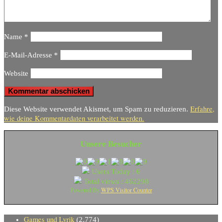
Name
*
E-Mail-Adresse
*
Website
Erfahre,
Diese Website verwendet Akismet, um Spam zu reduzieren.
wie deine Kommentardaten verarbeitet werden.
Unsere Besucher
Users Today : 6
Total views : 462298
WPS Visitor Counter
Powered By
Games und Lyrik
(2.774)