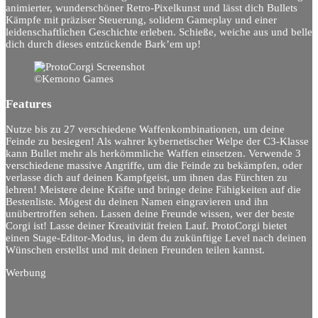
animierter, wunderschöner Retro-Pixelkunst und lässt dich Bullets
Kämpfe mit präziser Steuerung, solidem Gameplay und einer
leidenschaftlichen Geschichte erleben. Schieße, weiche aus und belle
dich durch dieses entzückende Bark’em up!
©Kemono Games
Features
Nutze bis zu 27 verschiedene Waffenkombinationen, um deine
Feinde zu besiegen! Als wahrer kybernetischer Welpe der C3-Klasse
kann Bullet mehr als herkömmliche Waffen einsetzen. Verwende 3
verschiedene massive Angriffe, um die Feinde zu bekämpfen, oder
verlasse dich auf deinen Kampfgeist, um ihnen das Fürchten zu
lehren! Meistere deine Kräfte und bringe deine Fähigkeiten auf die
Bestenliste. Mögest du deinen Namen eingravieren und ihn
unübertroffen sehen. Lassen deine Freunde wissen, wer der beste
Corgi ist! Lasse deiner Kreativität freien Lauf. ProtoCorgi bietet
einen Stage-Editor-Modus, in dem du zukünftige Level nach deinen
Wünschen erstellst und mit deinen Freunden teilen kannst.
Werbung