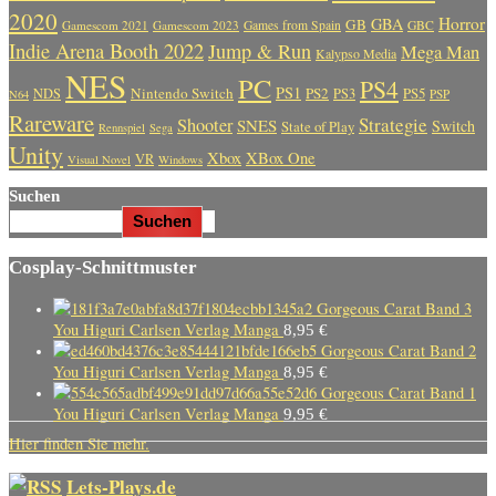
2020
Horror
GBA
GB
Gamescom 2021
Gamescom 2023
Games from Spain
GBC
Indie Arena Booth 2022
Jump & Run
Mega Man
Kalypso Media
NES
PC
PS4
PS1
Nintendo Switch
PS2
PS5
NDS
PS3
PSP
N64
Rareware
Strategie
Shooter
SNES
Switch
State of Play
Rennspiel
Sega
Unity
Xbox
XBox One
VR
Visual Novel
Windows
Suchen
Suchen
Cosplay-Schnittmuster
Gorgeous Carat Band 3
You Higuri Carlsen Verlag Manga
8,95
€
Gorgeous Carat Band 2
You Higuri Carlsen Verlag Manga
8,95
€
Gorgeous Carat Band 1
You Higuri Carlsen Verlag Manga
9,95
€
Hier finden Sie mehr.
Lets-Plays.de