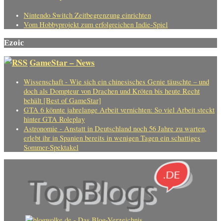
Nintendo Switch Zeitbegrenzung einrichten
Vom Hobbyprojekt zum erfolgreichen Indie-Spiel
Ezoic
GameStar – News
Wissenschaft - Wie sich ein chinesisches Genie täuschte – und
doch als Dompteur von Drachen und Kröten bis heute Recht
behält [Best of GameStar]
GTA 6 könnte jahrelange Arbeit vernichten: So viel Arbeit steckt
hinter GTA Roleplay
Astronomie - Anstatt in Deutschland noch 56 Jahre zu warten,
erlebt ihr in Spanien bereits in wenigen Tagen ein schattiges
Sommer-Spektakel