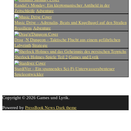
Randal’s Monday: Ein kleptomanischer Antiheld in der
Zeitschleife
Adventure
Music Drive – Adrenalin, Beats und Kugelhagel auf den Straßen
Brasiliens
Adventure
Drag ‚N Dungeon – Taktische Flucht aus einem gefährlichen
Labyrinth
Strategie
Sherlock Holmes-Spiele Teil 2
Games und Lyrik
StardiVer – Ein spannendes Sci-Fi-Unterwasserabenteuer
Spieleentwickler
Copyright © 2026 Games und Lyrik.
PressBook News Dark theme
Powered by
Cookie-Einstellungen
Diese Webseite benutzt Cookies um die Nutzererfahrung zu