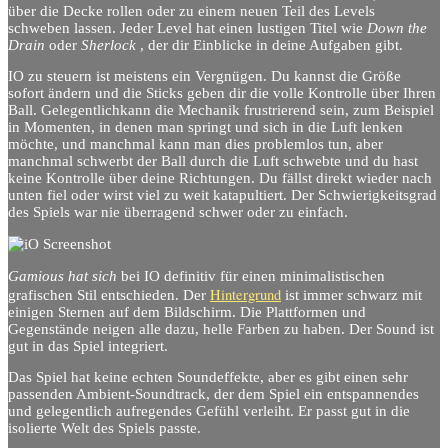
über die Decke rollen oder zu einem neuen Teil des Levels
schweben lassen. Jeder Level hat einen lustigen Titel wie
Down the
Drain
oder
Sherlock
, der dir Einblicke in deine Aufgaben gibt.
IO zu steuern ist meistens ein Vergnügen. Du kannst die Größe
sofort ändern und die Sticks geben dir die volle Kontrolle über Ihren
Ball. Gelegentlichkann die Mechanik frustrierend sein, zum Beispiel
in Momenten, in denen man springt und sich in die Luft lenken
möchte, und manchmal kann man dies problemlos tun, aber
manchmal schwerbt der Ball durch die Luft schwebte und du hast
keine Kontrolle über deine Richtungen. Du fällst direkt wieder nach
unten fiel oder wirst viel zu weit katapultiert. Der Schwierigkeitsgrad
des Spiels war nie überragend schwer oder zu einfach.
Gamious hat sich
bei IO definitiv für einen minimalistischen
Hintergrund
grafischen Stil entschieden. Der
ist immer schwarz mit
einigen Sternen auf dem Bildschirm. Die Plattformen und
Gegenstände neigen alle dazu, helle Farben zu haben. Der Sound ist
gut in das Spiel integriert.
Das Spiel hat keine echten Soundeffekte, aber es gibt einen sehr
passenden Ambient-Soundtrack, der dem Spiel ein entspannendes
und gelegentlich aufregendes Gefühl verleiht. Er passt gut in die
isolierte Welt des Spiels passte.