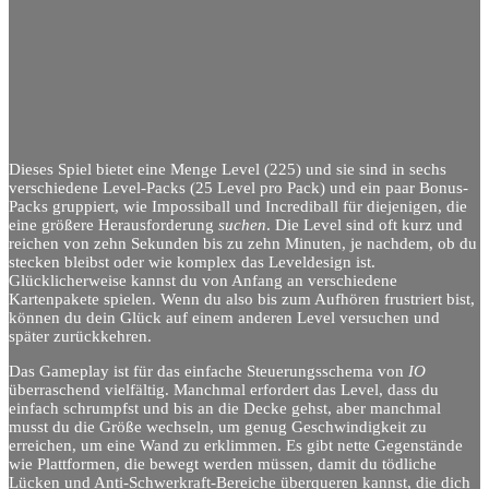
Dieses Spiel bietet eine Menge Level (225) und sie sind in sechs
verschiedene Level-Packs (25 Level pro Pack) und ein paar Bonus-
Packs gruppiert, wie Impossiball und Incrediball für diejenigen, die
eine größere Herausforderung
suchen
. Die Level sind oft kurz und
reichen von zehn Sekunden bis zu zehn Minuten, je nachdem, ob du
stecken bleibst oder wie komplex das Leveldesign ist.
Glücklicherweise kannst du von Anfang an verschiedene
Kartenpakete spielen. Wenn du also bis zum Aufhören frustriert bist,
können du dein Glück auf einem anderen Level versuchen und
später zurückkehren.
Das Gameplay ist für das einfache Steuerungsschema von
IO
überraschend vielfältig. Manchmal erfordert das Level, dass du
einfach schrumpfst und bis an die Decke gehst, aber manchmal
musst du die Größe wechseln, um genug Geschwindigkeit zu
erreichen, um eine Wand zu erklimmen. Es gibt nette Gegenstände
wie Plattformen, die bewegt werden müssen, damit du tödliche
Lücken und Anti-Schwerkraft-Bereiche überqueren kannst, die dich