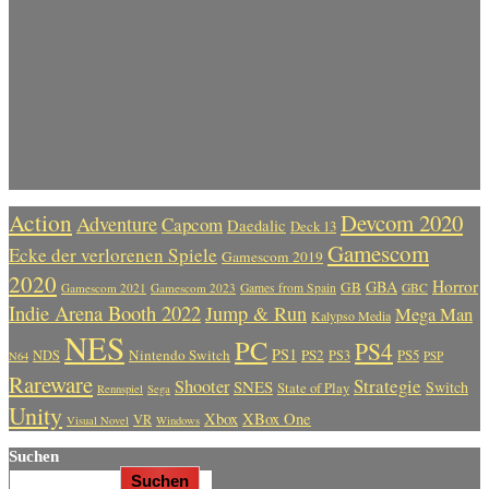
Action
Devcom 2020
Adventure
Capcom
Daedalic
Deck 13
Gamescom
Ecke der verlorenen Spiele
Gamescom 2019
2020
Horror
GBA
GB
Gamescom 2021
Gamescom 2023
Games from Spain
GBC
Indie Arena Booth 2022
Jump & Run
Mega Man
Kalypso Media
NES
PC
PS4
PS1
Nintendo Switch
PS2
PS5
NDS
PS3
PSP
N64
Rareware
Strategie
Shooter
SNES
Switch
State of Play
Rennspiel
Sega
Unity
Xbox
XBox One
VR
Visual Novel
Windows
Suchen
Suchen