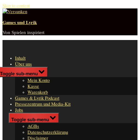
Skip to content
Games und Lyrik
Von Spielen inspiriert
Inhalt
Über uns
Shop
Toggle sub-menu
n
Mein Konto
er
Kasse
Warenkorb
Games & Lyrik Podcast
Pressezentrum und Media-Kit
Jobs
Impressum
Toggle sub-menu
AGBs
Datenschutzerklärung
Disclaimer