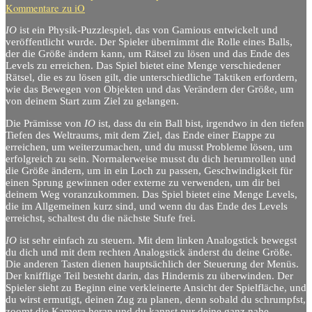
Kommentare
zu iO
IO
ist ein Physik-Puzzlespiel, das von
Gamious entwickelt und
veröffentlicht wurde
.
Der Spieler übernimmt die Rolle eines Balls,
der die Größe ändern kann, um Rätsel zu lösen und das Ende des
Levels zu erreichen. Das Spiel bietet eine Menge verschiedener
Rätsel, die es zu lösen gilt, die unterschiedliche Taktiken erfordern,
wie das Bewegen von Objekten und das Verändern der Größe, um
von deinem Start zum Ziel zu gelangen.
Die Prämisse von
IO
ist, dass du ein Ball bist, irgendwo in den tiefen
Tiefen des Weltraums, mit dem Ziel, das Ende einer Etappe zu
erreichen, um weiterzumachen, und du musst Probleme lösen, um
erfolgreich zu sein. Normalerweise musst du dich herumrollen und
die Größe ändern, um in ein Loch zu passen, Geschwindigkeit für
einen Sprung gewinnen oder externe zu verwenden, um dir bei
deinem Weg voranzukommen. Das Spiel bietet eine Menge Levels,
die im Allgemeinen kurz sind, und wenn du das Ende des Levels
erreichst, schaltest du die nächste Stufe frei.
IO
ist sehr einfach zu steuern. Mit dem linken Analogstick bewegst
du dich und mit dem rechten Analogstick änderst du deine Größe.
Die anderen Tasten dienen hauptsächlich der Steuerung der Menüs.
Der knifflige Teil besteht darin, das Hindernis zu überwinden. Der
Spieler sieht zu Beginn eine verkleinerte Ansicht der Spielfläche, und
du wirst ermutigt, deinen Zug zu planen, denn sobald du schrumpfst,
zoomt die Kamera heran und du kannst nur deine ganz nahe