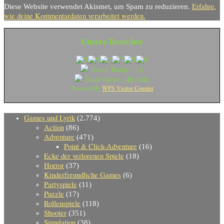
Erfahre,
Diese Website verwendet Akismet, um Spam zu reduzieren.
wie deine Kommentardaten verarbeitet werden.
Unsere Besucher
Users Today : 12
Total views : 461341
WPS Visitor Counter
Powered By
Games und Lyrik
(2.774)
Action
(86)
Adventure
(471)
Point & Click-Adventure
(16)
Ecke der verlorenen Spiele
(18)
Horror
(37)
Kinderfreundliche Games
(6)
Partyspiele
(11)
Puzzle
(17)
Rollenspiele
(118)
Shooter
(351)
Simulation
(38)