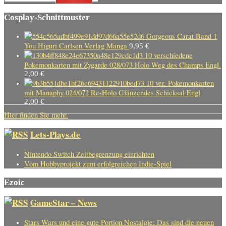
Cosplay-Schnittmuster
Gorgeous Carat Band 1
You Higuri Carlsen Verlag Manga
9,95
€
10 verschiedene
Pokemonkarten mit Zygarde 028/073 Holo Weg des Champs Engl.
2,00
€
10 ver. Pokemonkarten
mit Manaphy 024/072 Re-Holo Glänzendes Schicksal Engl
2,00
€
Hier finden Sie mehr.
Lets-Plays.de
Nintendo Switch Zeitbegrenzung einrichten
Vom Hobbyprojekt zum erfolgreichen Indie-Spiel
Ezoic
GameStar – News
Stars Wars und eine gute Portion Nostalgie: Das sind die neuen