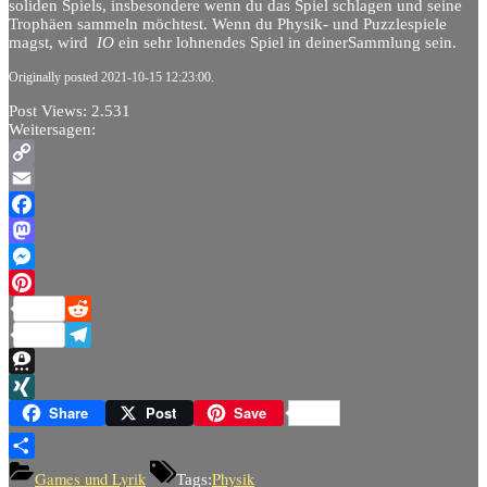
soliden Spiels, insbesondere wenn du das Spiel schlagen und seine
Trophäen sammeln möchtest. Wenn du Physik- und Puzzlespiele
magst, wird
IO
ein sehr lohnendes Spiel in deinerSammlung sein.
Originally posted 2021-10-15 12:23:00.
Post Views:
2.531
Weitersagen:
Copy
Link
Email
Facebook
Mastodon
Messenger
Pinterest
Reddit
Telegram
Threema
XING
Share
Post
Save
Teilen
Games und Lyrik
Physik
Tags: