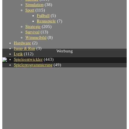
Simulation
(38)
Sport
(115)
Fußball
(5)
Rennspiele
(7)
Strategie
(205)
Survival
(13)
Wimmelbild
(8)
Hardware
(2)
Jump & Run
(3)
Werbung
Lyrik
(112)
Spieleentwickler
(443)
Spieleprogrammierung
(49)