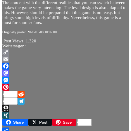
The concept with the different realities that you can switch between
makes the game very interesting.
The level design is also adapted to
this.
However, should be prepared that this game is not easy, but
brings some high levels of difficulty.
Nevertheless, this game is a
must for shooter fans.
Originally posted 2020-01-08 10:02:00.
Post Views:
1.320
Weitersagen:
Copy
Link
Email
Facebook
Mastodon
Messenger
Pinterest
Reddit
Telegram
Threema
XING
Share
Post
Save