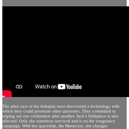
The alien race of the Ashajuls once discovered a technology with
which they could penetrate other universes.
They committed to
wiping out one civilization after another.
Jack’s birthplace is also
affected.
Only she somehow survived and is on the vengeance
campaign.
With her spaceship, the Manticore, she changes