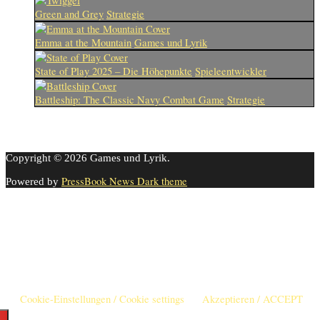
Green and Grey
Strategie
Emma at the Mountain
Games und Lyrik
State of Play 2025 – Die Höhepunkte
Spieleentwickler
Battleship: The Classic Navy Combat Game
Strategie
Copyright © 2026 Games und Lyrik.
PressBook News Dark theme
Powered by
Cookie-Einstellungen
Diese Webseite benutzt Cookies um die Nutzererfahrung zu
verbessern. Diese Cookies können Sie hier ausschalten.
This website uses cookies to improve your experience. We'll assume
you're ok with this, but you can opt-out if you wish.
Cookie-Einstellungen / Cookie settings
Akzeptieren / ACCEPT