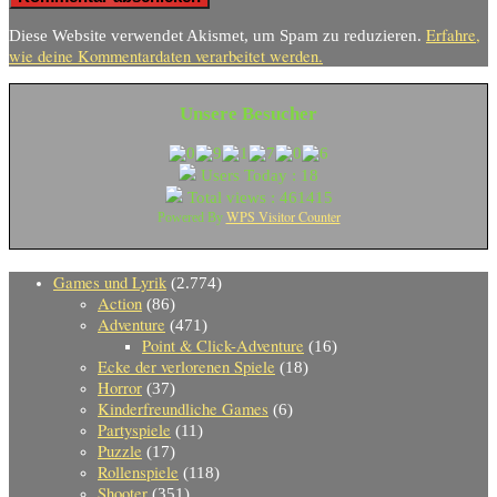
Erfahre,
Diese Website verwendet Akismet, um Spam zu reduzieren.
wie deine Kommentardaten verarbeitet werden.
Unsere Besucher
Users Today : 18
Total views : 461415
WPS Visitor Counter
Powered By
Games und Lyrik
(2.774)
Action
(86)
Adventure
(471)
Point & Click-Adventure
(16)
Ecke der verlorenen Spiele
(18)
Horror
(37)
Kinderfreundliche Games
(6)
Partyspiele
(11)
Puzzle
(17)
Rollenspiele
(118)
Shooter
(351)