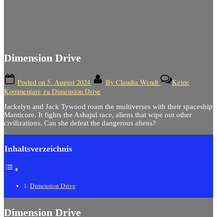
Dimension Drive
Posted on
5. August 2024
By
Claudia Wendt
Keine
Kommentare
zu Dimension Drive
Jackelyn and Jack Tywood roam the multiverses with their spaceship
Manticore.
It fights the Ashajul race, aliens that wipe out other
civilizations.
Can she defeat the dangerous aliens?
Inhaltsverzeichnis
Dimension Drive
Dimension Drive