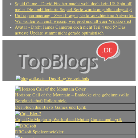
Squid Game - David Fincher macht wohl doch kein US-Spin-off
mehr: Die ambitionierte Sequel-Serie wurde angeblich abgesägt
Umfrageerinnerung - Zwei Fragen, viele verschiedene Antworten:
Wir wollen von euch wissen, wie groß und alt euer Windows ist
Avatar - Dreht James Cameron doch nicht Teil 4 und 5? Das
neueste Update stimmt nicht gerade optimistisch
Horizon: Call of the Mountain – Entdecke eine geheimnisvolle
Berglandschaft
Rollenspiele
Der Fluch des Biests
Games und Lyrik
Caja: Die Magierin, Warlord und Mutter
Games und Lyrik
DROsoft
Spieleentwickler