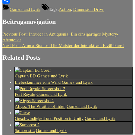
Teilen
Games und Lyrik
Action
Dimension Drive
Tags:
,
Beitragsnavigation
Previous Post:
Intruder in Antiquonia: Ein einzigartiges Mystery-
Abenteuer
Next Post:
Aruma Studios: Die Meister der interaktiven Erzählkunst
Related Posts
Captain ED
Games und Lyrik
Liebeskummer vom Wind
Games und Lyrik
Port Royale
Games und Lyrik
Abyss: The Wraiths of Eden
Games und Lyrik
Geschwindigkeit und Position in Unity
Games und Lyrik
Samorost 2
Games und Lyrik