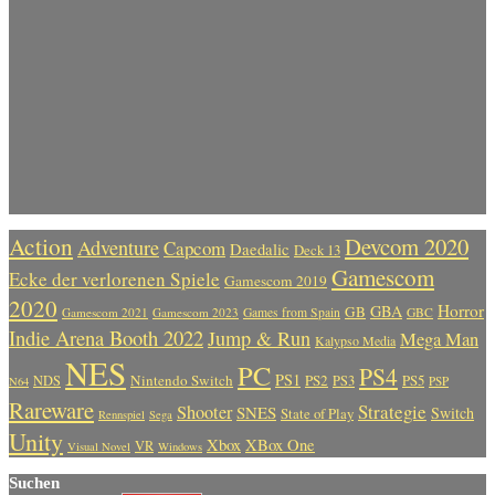
Action
Devcom 2020
Adventure
Capcom
Daedalic
Deck 13
Gamescom
Ecke der verlorenen Spiele
Gamescom 2019
2020
Horror
GBA
GB
Gamescom 2021
Gamescom 2023
Games from Spain
GBC
Indie Arena Booth 2022
Jump & Run
Mega Man
Kalypso Media
NES
PC
PS4
PS1
Nintendo Switch
PS2
PS5
NDS
PS3
PSP
N64
Rareware
Strategie
Shooter
SNES
Switch
State of Play
Rennspiel
Sega
Unity
Xbox
XBox One
VR
Visual Novel
Windows
Suchen