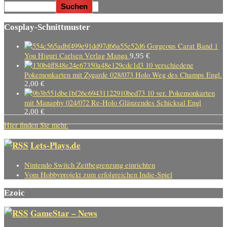
Suchen
Cosplay-Schnittmuster
Gorgeous Carat Band 1
You Higuri Carlsen Verlag Manga
9,95
€
10 verschiedene
Pokemonkarten mit Zygarde 028/073 Holo Weg des Champs Engl.
2,00
€
10 ver. Pokemonkarten
mit Manaphy 024/072 Re-Holo Glänzendes Schicksal Engl
2,00
€
Hier finden Sie mehr.
Lets-Plays.de
Nintendo Switch Zeitbegrenzung einrichten
Vom Hobbyprojekt zum erfolgreichen Indie-Spiel
Ezoic
GameStar – News