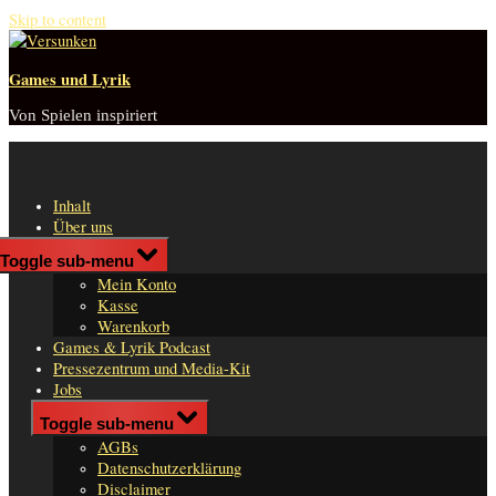
Skip to content
Games und Lyrik
Von Spielen inspiriert
Inhalt
Über uns
Shop
Toggle sub-menu
n
Mein Konto
er
Kasse
Warenkorb
Games & Lyrik Podcast
Pressezentrum und Media-Kit
Jobs
Impressum
Toggle sub-menu
AGBs
Datenschutzerklärung
Disclaimer