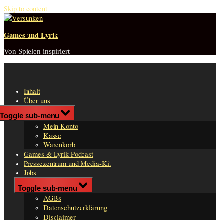
Skip to content
Games und Lyrik
Von Spielen inspiriert
Inhalt
Über uns
Shop
Toggle sub-menu
n
Mein Konto
er
Kasse
Warenkorb
Games & Lyrik Podcast
Pressezentrum und Media-Kit
Jobs
Impressum
Toggle sub-menu
AGBs
Datenschutzerklärung
Disclaimer