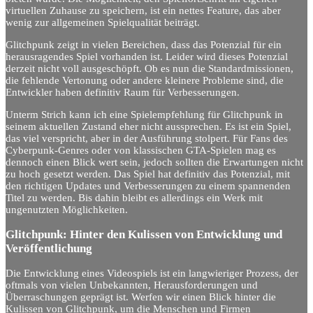
virtuellen Zuhause zu speichern, ist ein nettes Feature, das aber
wenig zur allgemeinen Spielqualität beiträgt.
Glitchpunk zeigt in vielen Bereichen, dass das Potenzial für ein
herausragendes Spiel vorhanden ist. Leider wird dieses Potenzial
derzeit nicht voll ausgeschöpft. Ob es nun die Standardmissionen,
die fehlende Vertonung oder andere kleinere Probleme sind, die
Entwickler haben definitiv Raum für Verbesserungen.
Unterm Strich kann ich eine Spielempfehlung für Glitchpunk in
seinem aktuellen Zustand eher nicht aussprechen. Es ist ein Spiel,
das viel verspricht, aber in der Ausführung stolpert. Für Fans des
Cyberpunk-Genres oder von klassischen GTA-Spielen mag es
dennoch einen Blick wert sein, jedoch sollten die Erwartungen nicht
zu hoch gesetzt werden. Das Spiel hat definitiv das Potenzial, mit
den richtigen Updates und Verbesserungen zu einem spannenden
Titel zu werden. Bis dahin bleibt es allerdings ein Werk mit
ungenutzten Möglichkeiten.
Glitchpunk: Hinter den Kulissen von Entwicklung und
Veröffentlichung
Die Entwicklung eines Videospiels ist ein langwieriger Prozess, der
oftmals von vielen Unbekannten, Herausforderungen und
Überraschungen geprägt ist. Werfen wir einen Blick hinter die
Kulissen von Glitchpunk, um die Menschen und Firmen