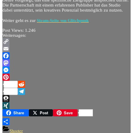
Genre vorgelegt, das eine spezifische Zielgruppe ansprechen dürfte.
Die Partnerschaft mit einem erfahrenen Publisher hat das Studio
dabei unterstützt, sein kreatives Potenzial bestmöglich zu nutzen.
Steam-Seite von Glitchpunk
Weiter geht es zur
Post Views:
1.246
Weitersagen:
Copy
Link
Email
Facebook
Mastodon
Messenger
Pinterest
Reddit
Telegram
Threema
XING
Share
Post
Save
Teilen
Shooter