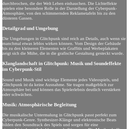
durchbrochen, die der Welt Leben einhauchen. Die Lichteffekte
spielen eine besondere Rolle in der Darstellung der Cyberpunk-
Atmosphäre, von den schimmernden Reklametafeln bis zu den
düsteren Gassen.
Detailgrad und Umgebung
Die Umgebungen in Glitchpunk sind reich an Details, auch wenn sie
manchmal etwas leblos wirken können. Vom Design der Gebäude
bis zu den kleineren Elementen wie Graffitis und Werbeplakaten
zeigt sich die Mühe, die in die grafische Gestaltung gesteckt wurde.
Klanglandschaft in Glitchpunk: Musik und Soundeffekte
im Cyberpunk-Stil
Sound und Musik sind wichtige Elemente jedes Videospiels, und
Glitchpunk ist da keine Ausnahme. Sie tragen maßgeblich zur
Atmosphäre bei und können das Spielerlebnis deutlich verstärken
oder schwächen.
Musik: Atmosphärische Begleitung
Die musikalische Untermalung in Glitchpunk passt perfekt zum
Cyberpunk-Genre. Synthesizer-Klänge und elektronische Beats
bilden den Soundtrack des Spiels und sorgen für eine