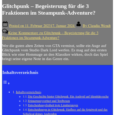
Glitchpunk – Begeisterung für die 3
Fraktionen im Steampunk-Adventure?
Posted on
11. Februar 2023
17. Januar 2024
By
Claudia Wendt
Keine Kommentare
zu Glitchpunk – Begeisterung für die 3
Fraktionen im Steampunk-Adventure?
Wer die guten alten Zeiten von GTA vermisst, sollte ein Auge auf
Glitchpunk vom Studio Dark Lord werfen. Es mag auf den ersten
Blick wie eine Hommage an den Klassiker wirken, doch das Spiel
bringt seine eigene Note in das Genre ein.
Inhaltsverzeichnis
Inhaltsverzeichnis
Die Geschichte hinter Glitchpunk: Ein Android auf Identitätssuche
Erinnerungsverlust und Textboxen
Entscheidungsfreiheit trotz Limitierungen
Entscheidungen in Glitchpunk: Einfluss auf die Spielwelt und das
Schicksal deines Androiden