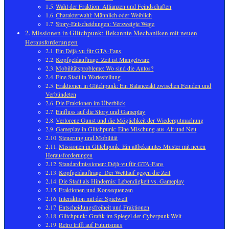
Wahl der Fraktion: Allianzen und Feindschaften
Charakterwahl: Männlich oder Weiblich
Story-Entscheidungen: Verzweigte Wege
Missionen in Glitchpunk: Bekannte Mechaniken mit neuen
Herausforderungen
Ein Déjà-vu für GTA-Fans
Kopfgeldaufträge: Zeit ist Mangelware
Mobilitätsprobleme: Wo sind die Autos?
Eine Stadt in Wartestellung
Fraktionen in Glitchpunk: Ein Balanceakt zwischen Feinden und
Verbündeten
Die Fraktionen im Überblick
Einfluss auf die Story und Gameplay
Verlorene Gunst und die Möglichkeit der Wiedergutmachung
Gameplay in Glitchpunk: Eine Mischung aus Alt und Neu
Steuerung und Mobilität
Missionen in Glitchpunk: Ein altbekanntes Muster mit neuen
Herausforderungen
Standardmissionen: Déjà-vu für GTA-Fans
Kopfgeldaufträge: Der Wettlauf gegen die Zeit
Die Stadt als Hindernis: Lebendigkeit vs. Gameplay
Fraktionen und Konsequenzen
Interaktion mit der Spielwelt
Entscheidungsfreiheit und Fraktionen
Glitchpunk: Grafik im Spiegel der Cyberpunk-Welt
Retro trifft auf Futurismus