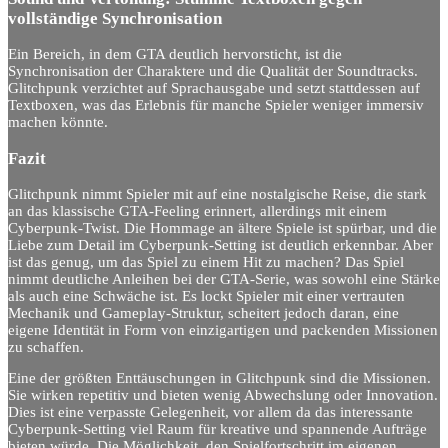
vollständige Synchronisation
Ein Bereich, in dem GTA deutlich hervorsticht, ist die
Synchronisation der Charaktere und die Qualität der Soundtracks.
Glitchpunk verzichtet auf Sprachausgabe und setzt stattdessen auf
Textboxen, was das Erlebnis für manche Spieler weniger immersiv
machen könnte.
Fazit
Glitchpunk nimmt Spieler mit auf eine nostalgische Reise, die stark
an das klassische GTA-Feeling erinnert, allerdings mit einem
Cyberpunk-Twist. Die Hommage an ältere Spiele ist spürbar, und die
Liebe zum Detail im Cyberpunk-Setting ist deutlich erkennbar. Aber
ist das genug, um das Spiel zu einem Hit zu machen? Das Spiel
nimmt deutliche Anleihen bei der GTA-Serie, was sowohl eine Stärke
als auch eine Schwäche ist. Es lockt Spieler mit einer vertrauten
Mechanik und Gameplay-Struktur, scheitert jedoch daran, eine
eigene Identität in Form von einzigartigen und packenden Missionen
zu schaffen.
Eine der größten Enttäuschungen in Glitchpunk sind die Missionen.
Sie wirken repetitiv und bieten wenig Abwechslung oder Innovation.
Dies ist eine verpasste Gelegenheit, vor allem da das interessante
Cyberpunk-Setting viel Raum für kreative und spannende Aufträge
bieten würde. Die Möglichkeit, den Spielfortschritt im eigenen