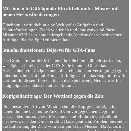
Missionen in Glitchpunk: Ein altbekanntes Muster mit
neuen Herausforderungen
Glitchpunk wirft dich in eine Welt voller Aufgaben und
Herausforderungen. Doch wie frisch und innovativ sind diese
Missionen? Hier ist eine tiefergehende Analyse der verschiedenen
Aufträge, die das Spiel zu bieten hat.
Standardmissionen: Déjà-vu für GTA-Fans
Die Grundstruktur der Missionen in Glitchpunk ähnelt stark dem,
was Spieler bereits aus der GTA-Serie kennen. Ob es das
Ausschalten von Zielpersonen, die Teilnahme an Verfolgungsjagden
oder einfache „Hol und Bring“-Aufträge sind – das Repertoire wirkt
vertraut. In diesem Bereich bietet das Spiel wenig Neues, was für
einige Spieler enttäuschend sein könnte.
Kopfgeldaufträge: Der Wettlauf gegen die Zeit
Eine besondere Art von Mission sind die Kopfgeldaufträge, bei
denen du eine bestimmte Anzahl von vorgegebenen Gegnern
ausschalten musst. Diese Missionen sind oft durch ein Zeitlimit
erschwert, das den Druck erhöht. Das eigentliche Problem hierbei ist
die Entfernung der Ziele vom Startpunkt der Mission. Da Autos im