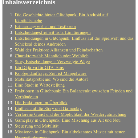
Inhaltsverzeichnis
Die Geschichte hinter Glitchpunk: Ein Android auf
Identitätssuche
Erinnerungsverlust und Textboxen
Entscheidungsfreiheit trotz Limitierungen
Entscheidungen in Glitchpunk: Einfluss auf die Spielwelt und das
Schicksal deines Androiden
Wahl der Fraktion: Allianzen und Feindschaften
Charakterwahl: Männlich oder Weiblich
Story-Entscheidungen: Verzweigte Wege
Ein Déjà-vu für GTA-Fans
Kopfgeldaufträge: Zeit ist Mangelware
Mobilitätsprobleme: Wo sind die Autos?
Eine Stadt in Wartestellung
Fraktionen in Glitchpunk: Ein Balanceakt zwischen Feinden und
Verbündeten
Die Fraktionen im Überblick
Einfluss auf die Story und Gameplay
Verlorene Gunst und die Möglichkeit der Wiedergutmachung
Gameplay in Glitchpunk: Eine Mischung aus Alt und Neu
Steuerung und Mobilität
Missionen in Glitchpunk: Ein altbekanntes Muster mit neuen
Herausforderungen