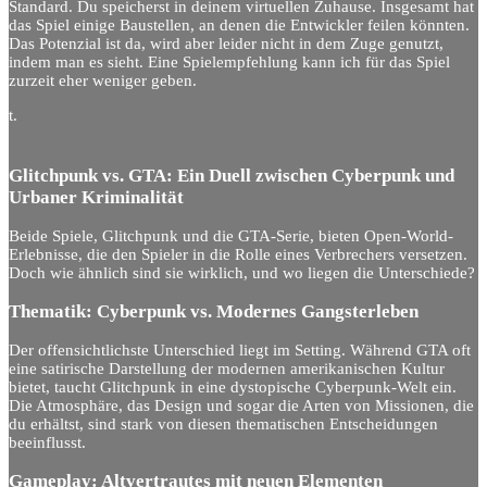
Standard. Du speicherst in deinem virtuellen Zuhause. Insgesamt hat
das Spiel einige Baustellen, an denen die Entwickler feilen könnten.
Das Potenzial ist da, wird aber leider nicht in dem Zuge genutzt,
indem man es sieht. Eine Spielempfehlung kann ich für das Spiel
zurzeit eher weniger geben.
t.
Glitchpunk vs. GTA: Ein Duell zwischen Cyberpunk und
Urbaner Kriminalität
Beide Spiele, Glitchpunk und die GTA-Serie, bieten Open-World-
Erlebnisse, die den Spieler in die Rolle eines Verbrechers versetzen.
Doch wie ähnlich sind sie wirklich, und wo liegen die Unterschiede?
Thematik: Cyberpunk vs. Modernes Gangsterleben
Der offensichtlichste Unterschied liegt im Setting. Während GTA oft
eine satirische Darstellung der modernen amerikanischen Kultur
bietet, taucht Glitchpunk in eine dystopische Cyberpunk-Welt ein.
Die Atmosphäre, das Design und sogar die Arten von Missionen, die
du erhältst, sind stark von diesen thematischen Entscheidungen
beeinflusst.
Gameplay: Altvertrautes mit neuen Elementen