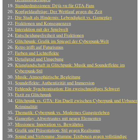
Standardmissionen: Déjà-vu für GTA-Fans
Kopfgeldaufträge: Der Wettlauf gegen die Zeit
Die Stadt als Hindernis: Lebendigkeit vs. Gameplay
Fraktionen und Konsequenzen
Interaktion mit der Spielwelt
Entscheidungsfreiheit und Fraktionen
Glitchpunk: Grafik im Spiegel der Cyberpunk-Welt
Retro trifft auf Futurismus
Farben und Lichteffekte
Detailgrad und Umgebung
Klanglandschaft in Glitchpunk: Musik und Soundeffekte im
Cyberpunk-Stil
Musik: Atmosphärische Begleitung
Soundeffekte: Authentizität und Immersion
Fehlende Synchronisation: Ein zweischneidiges Schwert
Fazit zu Glitchpunk
Glitchpunk vs. GTA: Ein Duell zwischen Cyberpunk und Urbaner
Kriminalität
Thematik: Cyberpunk vs. Modernes Gangsterleben
Gameplay: Altvertrautes mit neuen Elementen
Missionen: Innovation vs. Bewährtes
Grafik und Präsentation: Stil gegen Realismus
Sound und Vertonung: Stumme Textboxen gegen vollständige