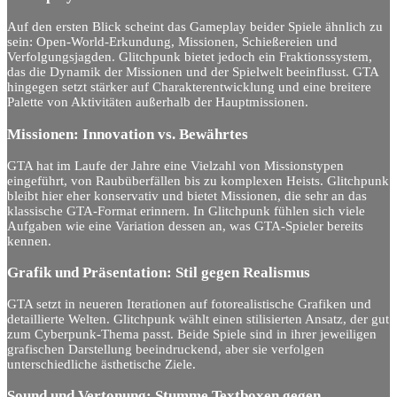
Auf den ersten Blick scheint das Gameplay beider Spiele ähnlich zu
sein: Open-World-Erkundung, Missionen, Schießereien und
Verfolgungsjagden. Glitchpunk bietet jedoch ein Fraktionssystem,
das die Dynamik der Missionen und der Spielwelt beeinflusst. GTA
hingegen setzt stärker auf Charakterentwicklung und eine breitere
Palette von Aktivitäten außerhalb der Hauptmissionen.
Missionen: Innovation vs. Bewährtes
GTA hat im Laufe der Jahre eine Vielzahl von Missionstypen
eingeführt, von Raubüberfällen bis zu komplexen Heists. Glitchpunk
bleibt hier eher konservativ und bietet Missionen, die sehr an das
klassische GTA-Format erinnern. In Glitchpunk fühlen sich viele
Aufgaben wie eine Variation dessen an, was GTA-Spieler bereits
kennen.
Grafik und Präsentation: Stil gegen Realismus
GTA setzt in neueren Iterationen auf fotorealistische Grafiken und
detaillierte Welten. Glitchpunk wählt einen stilisierten Ansatz, der gut
zum Cyberpunk-Thema passt. Beide Spiele sind in ihrer jeweiligen
grafischen Darstellung beeindruckend, aber sie verfolgen
unterschiedliche ästhetische Ziele.
Sound und Vertonung: Stumme Textboxen gegen