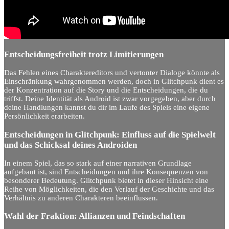
Entscheidungsfreiheit trotz Limitierungen
Das Fehlen eines Charaktereditors und vertonter Dialoge könnte als
Einschränkung wahrgenommen werden, doch in Glitchpunk dient es
der Konzentration auf die Story und die Entscheidungen, die du
triffst. Deine Identität als Android ist zwar vorgegeben, aber durch
deine Handlungen kannst du dir im Laufe des Spiels eine eigene
Persönlichkeit erarbeiten.
Entscheidungen in Glitchpunk: Einfluss auf die Spielwelt
und das Schicksal deines Androiden
In einem Spiel, das so stark auf einer narrativen Grundlage
aufgebaut ist, sind Entscheidungen und ihre Konsequenzen von
besonderer Bedeutung. Glitchpunk bietet in dieser Hinsicht eine
Reihe von Möglichkeiten, die den Verlauf der Geschichte und das
Verhältnis zu anderen Charakteren beeinflussen.
Wahl der Fraktion: Allianzen und Feindschaften