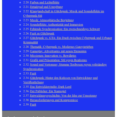
Farben und Lichteffekte
Detailgrad und Umgebung
Klanglandschaft in Glitchpunk: Musik und Soundeffekte im
Cyberpunk-Stil
Musik: Atmosphärische Begleitung
Soundeffekte: Authentizität und Immersion
Fehlende Synchronisation: Ein zweischneidiges Schwert
Fazit zu Glitchpunk
Glitchpunk vs. GTA: Ein Duell zwischen Cyberpunk und Urbaner
Kriminalität
Thematik: Cyberpunk vs. Modernes Gangsterleben
Gameplay: Altvertrautes mit neuen Elementen
Missionen: Innovation vs. Bewährtes
Grafik und Präsentation: Stil gegen Realismus
Sound und Vertonung: Stumme Textboxen gegen vollständige
Synchronisation
Fazit
Glitchpunk: Hinter den Kulissen von Entwicklung und
Veröffentlichung
Das Entwicklerstudio: Dark Lord
Der Publisher: Ein Teamspiel
Entwicklungsgeschichte: Von der Idee zur Umsetzung
Herausforderungen und Kompromisse
Fazit