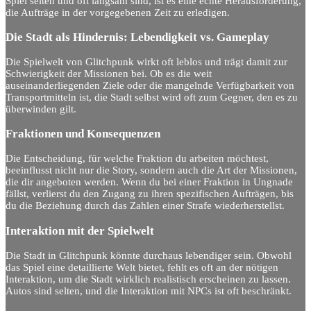
Spiel selten und oft langsam sind, ist es eine echte Herausforderung,
die Aufträge in der vorgegebenen Zeit zu erledigen.
Die Stadt als Hindernis: Lebendigkeit vs. Gameplay
Die Spielwelt von Glitchpunk wirkt oft leblos und trägt damit zur
Schwierigkeit der Missionen bei. Ob es die weit
auseinanderliegenden Ziele oder die mangelnde Verfügbarkeit von
Transportmitteln ist, die Stadt selbst wird oft zum Gegner, den es zu
überwinden gilt.
Fraktionen und Konsequenzen
Die Entscheidung, für welche Fraktion du arbeiten möchtest,
beeinflusst nicht nur die Story, sondern auch die Art der Missionen,
die dir angeboten werden. Wenn du bei einer Fraktion in Ungnade
fällst, verlierst du den Zugang zu ihren spezifischen Aufträgen, bis
du die Beziehung durch das Zahlen einer Strafe wiederherstellst.
Interaktion mit der Spielwelt
Die Stadt in Glitchpunk könnte durchaus lebendiger sein. Obwohl
das Spiel eine detaillierte Welt bietet, fehlt es oft an der nötigen
Interaktion, um die Stadt wirklich realistisch erscheinen zu lassen.
Autos sind selten, und die Interaktion mit NPCs ist oft beschränkt.