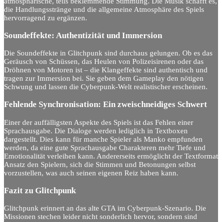
atmosphärische, teils beklemmende Stimmung. Die Musik schafft es,
die Handlungsstränge und die allgemeine Atmosphäre des Spiels
hervorragend zu ergänzen.
Soundeffekte: Authentizität und Immersion
Die Soundeffekte in Glitchpunk sind durchaus gelungen. Ob es das
Geräusch von Schüssen, das Heulen von Polizeisirenen oder das
Dröhnen von Motoren ist – die Klangeffekte sind authentisch und
tragen zur Immersion bei. Sie geben dem Gameplay den nötigen
Schwung und lassen die Cyberpunk-Welt realistischer erscheinen.
Fehlende Synchronisation: Ein zweischneidiges Schwert
Einer der auffälligsten Aspekte des Spiels ist das Fehlen einer
Sprachausgabe. Die Dialoge werden lediglich in Textboxen
dargestellt. Dies kann für manche Spieler als Manko empfunden
werden, da eine gute Sprachausgabe Charakteren mehr Tiefe und
Emotionalität verleihen kann. Andererseits ermöglicht der Textformat
Ansatz den Spielern, sich die Stimmen und Betonungen selbst
vorzustellen, was auch seinen eigenen Reiz haben kann.
Fazit zu Glitchpunk
Glitchpunk erinnert an das alte GTA im Cyberpunk-Szenario. Die
Missionen stechen leider nicht sonderlich hervor, sondern sind