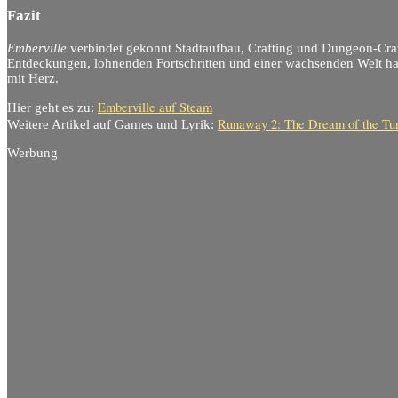
Fazit
Emberville
verbindet gekonnt Stadtaufbau, Crafting und Dungeon-Cr
Entdeckungen, lohnenden Fortschritten und einer wachsenden Welt hat
mit Herz.
Emberville auf Steam
Hier geht es zu:
Runaway 2: The Dream of the Tur
Weitere Artikel auf Games und Lyrik:
Werbung