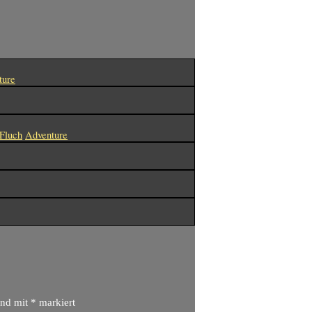
ture
 Fluch
Adventure
ind mit
*
markiert