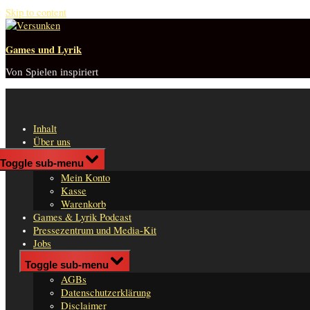
Skip to content
Games und Lyrik
Von Spielen inspiriert
Inhalt
Über uns
Shop
Toggle sub-menu
n
Mein Konto
er
Kasse
Warenkorb
Games & Lyrik Podcast
Pressezentrum und Media-Kit
Jobs
Impressum
Toggle sub-menu
AGBs
Datenschutzerklärung
Disclaimer