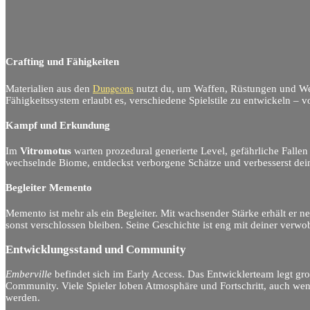
Crafting und Fähigkeiten
Dungeons
Materialien aus den
nutzt du, um Waffen, Rüstungen und Wer
Fähigkeitssystem erlaubt es, verschiedene Spielstile zu entwickeln 
Kampf und Erkundung
Im
Vitromotus
warten prozedural generierte Level, gefährliche Falle
wechselnde Biome, entdeckst verborgene Schätze und verbesserst dei
Begleiter Memento
Memento ist mehr als ein Begleiter. Mit wachsender Stärke erhält er n
sonst verschlossen bleiben. Seine Geschichte ist eng mit deiner verwo
Entwicklungsstand und Community
Emberville
befindet sich im Early Access. Das Entwicklerteam legt g
Community. Viele Spieler loben Atmosphäre und Fortschritt, auch wen
werden.