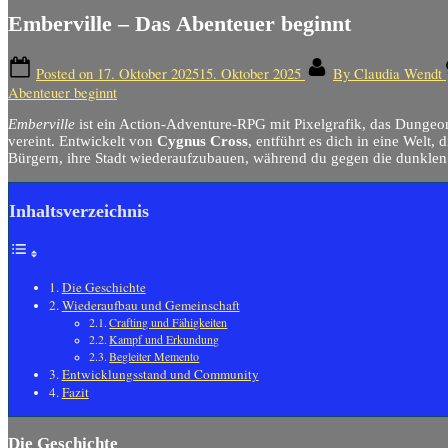
Emberville – Das Abenteuer beginnt
Posted on
17. Oktober 2025
15. Oktober 2025
By
Claudia Wendt
Abenteuer beginnt
Emberville
ist ein Action-Adventure-RPG mit Pixelgrafik, das Dungeo
vereint. Entwickelt von
Cygnus Cross
, entführt es dich in eine Welt,
Bürgern, ihre Stadt wiederaufzubauen, während du gegen die dunklen
Inhaltsverzeichnis
Die Geschichte
Wiederaufbau und Gemeinschaft
Crafting und Fähigkeiten
Kampf und Erkundung
Begleiter Memento
Entwicklungsstand und Community
Fazit
Die Geschichte