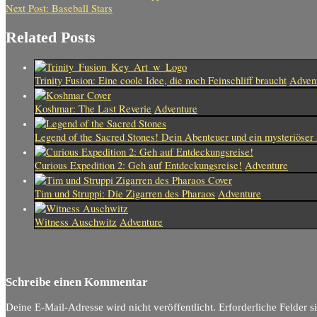
Next Post:
Baseball Stars
Related Posts
Trinity Fusion: Eine coole Idee, die noch Feinschliff braucht
Adven
Koshmar: The Last Reverie
Adventure
Legend of the Sacred Stones! Dein Abenteuer und ein mysteriöser
Curious Expedition 2: Geh auf Entdeckungsreise!
Adventure
Tim und Struppi: Die Zigarren des Pharaos
Adventure
Witness Auschwitz
Adventure
Schreibe einen Kommentar
Deine E-Mail-Adresse wird nicht veröffentlicht.
Erforderliche Felder s