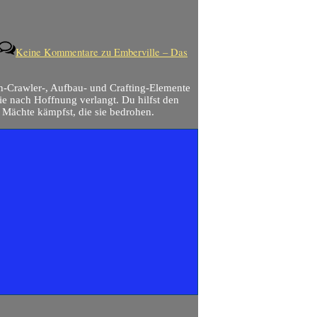
Keine Kommentare
zu Emberville – Das
n-Crawler-, Aufbau- und Crafting-Elemente
 die nach Hoffnung verlangt. Du hilfst den
 Mächte kämpfst, die sie bedrohen.