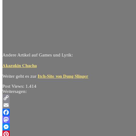
Andere Artikel auf Games und Lyrik:
Akazukin Chacha
Itch-Site von Dung Slinger
Weiter geht es zur
Post Views:
1.414
Weitersagen:
Copy
Link
Email
Facebook
Mastodon
Messenger