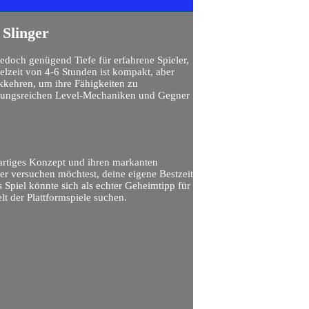
Slinger
 jedoch genügend Tiefe für erfahrene Spieler,
elzeit von 4-6 Stunden ist kompakt, aber
kehren, um ihre Fähigkeiten zu
hslungsreichen Level-Mechaniken und Gegner
igartiges Konzept und ihren markanten
der versuchen möchtest, deine eigene Bestzeit
s Spiel könnte sich als echter Geheimtipp für
t der Plattformspiele suchen.