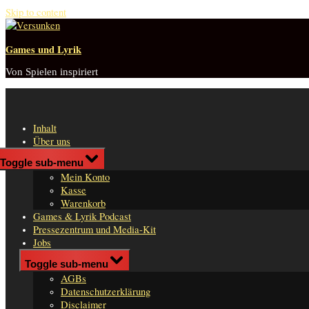
Skip to content
Games und Lyrik
Von Spielen inspiriert
Inhalt
Über uns
Shop
Toggle sub-menu
n
Mein Konto
er
Kasse
Warenkorb
Games & Lyrik Podcast
Pressezentrum und Media-Kit
Jobs
Impressum
Toggle sub-menu
AGBs
Datenschutzerklärung
Disclaimer