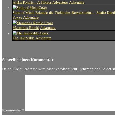
Alpha Polaris – A Horror Adventure
Adventure
State of Mind: Erkunde die Tiefen des Bewusstseins – Studio Daeda
Power
Adventure
Memories Retold
Adventure
The Invincible
Adventure
Schreibe einen Kommentar
Deine E-Mail-Adresse wird nicht veröffentlicht.
Erforderliche Felder s
Kommentar
*