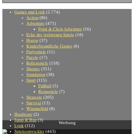
Games und Lyrik
(2.774)
Action
(86)
Adventure
(471)
Point & Click-Adventure
(16)
Ecke der verlorenen Spiele
(18)
Horror
(37)
Kinderfreundliche Games
(6)
Partyspiele
(11)
Puzzle
(17)
Rollenspiele
(118)
Shooter
(351)
Simulation
(38)
Sport
(115)
Fußball
(5)
Rennspiele
(7)
Strategie
(205)
Survival
(13)
Wimmelbild
(8)
Hardware
(2)
Jump & Run
(3)
Werbung
Lyrik
(112)
Spieleentwickler
(443)