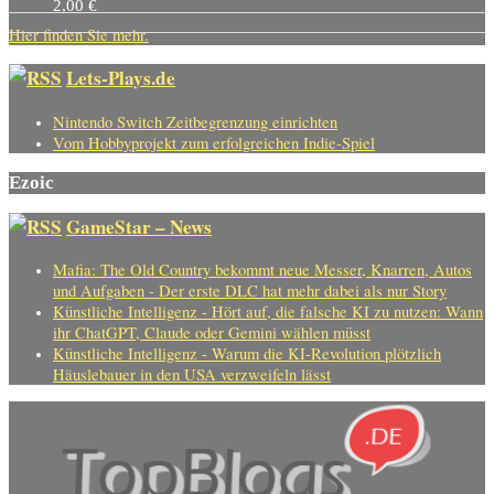
2,00
€
Hier finden Sie mehr.
Lets-Plays.de
Nintendo Switch Zeitbegrenzung einrichten
Vom Hobbyprojekt zum erfolgreichen Indie-Spiel
Ezoic
GameStar – News
Mafia: The Old Country bekommt neue Messer, Knarren, Autos
und Aufgaben - Der erste DLC hat mehr dabei als nur Story
Künstliche Intelligenz - Hört auf, die falsche KI zu nutzen: Wann
ihr ChatGPT, Claude oder Gemini wählen müsst
Künstliche Intelligenz - Warum die KI-Revolution plötzlich
Häuslebauer in den USA verzweifeln lässt