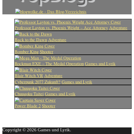
Professor Layton vs. Phoenix Wright – Ace Attorney
Adventure
Back to the Dawn
Adventure
Bomber King
Shooter
Rockman EXE – The Medal Operation
Games und Lyrik
Blair Witch VR
Adventure
Cyberpunk 2077 Zukunft?
Games und Lyrik
Chuugoku Taitei
Games und Lyrik
Power Blade 2
Shooter
Copyright © 2026 Games und Lyrik.