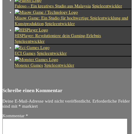
Fuloso – Ein kreatives Studio aus Malaysia
Spieleentwickler
Miaow Game: Ein Studio für hochwertige Spielentwicklung und
Kunstproduktion
Spieleentwickler
HISPlayer: Revolutioniere dein Gaming-Erlebnis
Spieleentwickler
ECI Games
Spieleentwickler
Monster Games
Spieleentwickler
Schreibe einen Kommentar
Deine E-Mail-Adresse wird nicht veröffentlicht.
Erforderliche Felder
sind mit
*
markiert
Kommentar
*