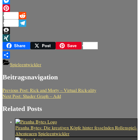
Mastodon
Messenger
Pinterest
Reddit
Telegram
Threema
XING
Share
Post
Save
Teilen
Spieleentwickler
Beitragsnavigation
Previous Post:
Rick and Morty – Virtual Rick-ality
Next Post:
Shader Graph – Add
Related Posts
Piranha Bytes: Die kreativen Köpfe hinter fesselnden Rollenspiel-
Abenteuern
Spieleentwickler