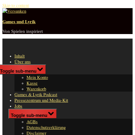
Skip to content
Games und Lyrik
Von Spielen inspiriert
Inhalt
Über uns
Shop
Toggle sub-menu
n
Mein Konto
er
Kasse
Warenkorb
Games & Lyrik Podcast
Pressezentrum und Media-Kit
Jobs
Impressum
Toggle sub-menu
AGBs
Datenschutzerklärung
Disclaimer