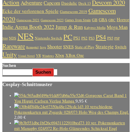
Action
Devcom 2020
Adventure
Capcom
Daedalic
Deck 13
Gamescom
Ecke der verlorenen Spiele
Gamescom 2019
2020
Horror
GBA
GB
Gamescom 2021
Gamescom 2023
Games from Spain
GBC
Indie Arena Booth 2022
Jump & Run
Mega Man
Kalypso Media
NES
PC
PS4
PS1
Nintendo Switch
PS2
PS5
NDS
PS3
PSP
N64
Rareware
Strategie
Shooter
SNES
Switch
State of Play
Rennspiel
Sega
Unity
Xbox
XBox One
VR
Visual Novel
Windows
Suchen
Suchen
Cosplay-Schnittmuster
Gorgeous Carat Band 1
You Higuri Carlsen Verlag Manga
9,95
€
10 verschiedene
Pokemonkarten mit Zygarde 028/073 Holo Weg des Champs Engl.
2,00
€
10 ver. Pokemonkarten
mit Manaphy 024/072 Re-Holo Glänzendes Schicksal Engl