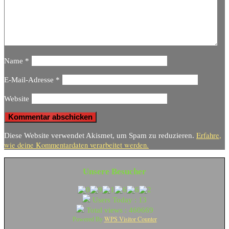
Name
*
E-Mail-Adresse
*
Website
Erfahre,
Diese Website verwendet Akismet, um Spam zu reduzieren.
wie deine Kommentardaten verarbeitet werden.
Unsere Besucher
Users Today : 13
Total views : 460669
WPS Visitor Counter
Powered By