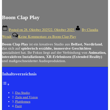
Boom Clap Play
Posted on
28. Oktober 2025
22. Oktober 2025
By
Claudia
Wendt
Keine Kommentare
zu Boom Clap Play
Boom Clap Play
ist ein kreatives Studio aus
Belfast, Nordirland
,
das sich auf
spielerisch erzählte, immersive Geschichten
spezialisiert hat. Ihr Fokus liegt auf der Verbindung von
Animation,
interaktiven Installationen, XR-Erlebnissen (Extended Reality)
und maßgeschneiderter Audioproduktion.
Inhaltsverzeichnis
Das Studio
Ziele und Vision
Plattformen
Fazit