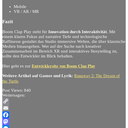
Mobile
VR / AR / MR
Fazit
Boom Clap Play steht für
Innovation durch Interaktivität
. Mit
einem klaren Fokus auf narrative Tiefe und technologische
Raffinesse gestaltet das Studio immersive Welten, die über klassische
Medien hinausgehen. Wer auf der Suche nach kreativer
Zusammenarbeit im Bereich XR und interaktives Storytelling ist,
sollte den Entwickler im Blick behalten.
Entwicklersite von Boom Clap Play
Hier geht es zur
Runaway 2: The Dream of
Weitere Artikel auf Games und Lyrik:
the Turtle
Post Views:
840
Weitersagen:
Copy
Link
Email
Facebook