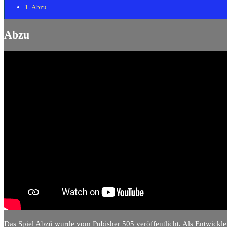
Abzu
Abzu
Das Spiel Abzû wurde vom Pubisher 505 veröffentlicht. Als Entwickler