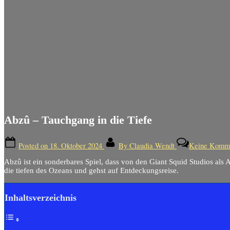
Abzû – Tauchgang in die Tiefe
Posted on
18. Oktober 2024
By
Claudia Wendt
Keine Komm
Abzû ist ein sonderbares Spiel, dass von den Giant Squid Studios als A
die tiefen des Ozeans und gehst auf Entdeckungsreise.
Inhaltsverzeichnis