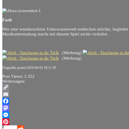
Fazit
Wer eine wunderschöne Unterwasserwelt entdecken möchte, begleitet
Musikuntermalung macht mit diesem Spiel nichts verkehrt.
(Werbung)
(Werbung)
Originally posted 2019-04-05 18:11:39.
Post Views:
1.352
Weitersagen:
Copy
Link
Email
Facebook
Mastodon
Messenger
Pinterest