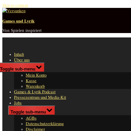
Skip to content
Games und Lyrik
Von Spielen inspiriert
Inhalt
Über uns
Shop
Toggle sub-menu
n
Mein Konto
er
Kasse
Warenkorb
Games & Lyrik Podcast
Pressezentrum und Media-Kit
Jobs
Impressum
Toggle sub-menu
AGBs
Datenschutzerklärung
Disclaimer