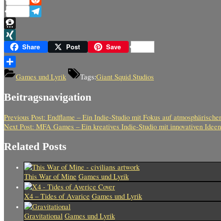
Reddit
Telegram
Threema
XING
Share
Post
Save
Teilen
Games und Lyrik
Giant Squid Studios
Tags:
Beitragsnavigation
Previous Post:
Endflame – Ein Indie-Studio mit Fokus auf atmosphärische
Next Post:
MFA Games – Ein kreatives Indie-Studio mit innovativen Ideen
Related Posts
This War of Mine
Games und Lyrik
X4 – Tides of Avarice
Games und Lyrik
Gravitational
Games und Lyrik