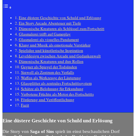
Eine düstere Geschichte von Schuld und Erlösung
Ein Story Arcade Abenteuer mit Tiefe
Dämonische Kreaturen als Schlüssel zum Fortschritt
Glasmalerei trifft auf Gameplay
Glasmalerei als visuelles Fundament
Klang und Musik als emotionale Verstärker
Spielidee und künstlerische Inspiration
Leveldesign zwischen Arcade und Gedankenwelt
Dämonische Kreaturen und ihre Rollen
Gegner als Spiegel der Todsünden
Sinwell als Zentrum des Verfalls
Waffen als Werkzeuge der Läuterung
Glassplitter als zentrales Fortschrittssystem
Schätze als Belohnung für Erkundung
Verbotene Früchte als Motor des Fortschritts
Förderung und Veröffentlichung
Fazit
Eine düstere Geschichte von Schuld und Erlösung
Die Story von
Saga of Sins
spielt im einst beschaulichen Dorf