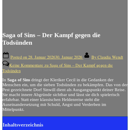
Saga of Sins – Der Kampf gegen die
Todsünden
Posted on
28. Januar 2026
30. Januar 2026
By
Claudia Wendt
Keine Kommentare
zu Saga of Sins – Der Kampf gegen die
Todsünden
In
Saga of Sins
dringt der Kleriker Cecil in die Gedanken der
Menschen ein, um die sieben Todsünden zu bekämpfen. Das von der
Pest gezeichnete Dorf Sinwill dient als Ausgangspunkt deiner Reise.
Sie macht innere Abgründe sichtbar und lässt sie dich spielerisch
erfahrbar. Statt einer klassischen Heldenreise steht die
Auseinandersetzung mit Schuld, Angst und Verderben im
Mittelpunkt.
Inhaltsverzeichnis