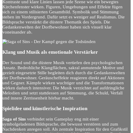
Kontraste und klare Linien lassen jede Szene wie ein bewegtes
Kirchenfenster wirken. Figuren, Umgebungen und Effekte fügen
sich zu einem stilisierten Gesamtbild. Symbolik und Stimmung
stehen im Vordergrund. Dafür setzt es weniger auf Realismus. Die
Bildsprache verstärkt die düstere Thematik des Spiels. Die
Gedankenwelten der Dorfbewohner haben sich visuell klar
voneinander ab.
Klang und Musik als emotionale Verstärker
Der Sound und die düstere Musik vertiefen den psychologischen
Ansatz. Bedrohliche Klangflächen, sakral anmutende Motive und
gezielt eingesetzte Stille begleiten dich durch die Gedankenwelten
der Dorfbewohner. Geräuscheffekte reagieren direkt auf Aktionen
und Gegner. Kämpfe wirken wuchtiger und die Transformationen
wirken dadurch intensiver. Die Musik verzichtet auf aufdringliche
Melodien und setzt stattdessen auf Stimmung, die Schuld, Verfall
und innere Zerrissenheit hörbar macht.
Spielidee und künstlerische Inspiration
Saga of Sins
verbindet sein Gameplay eng mit einer
symbolgeladenen Bildsprache, die bewusst verstören und zum
Nachdenken anregen soll. Als zentrale Inspiration für den Grafikstil