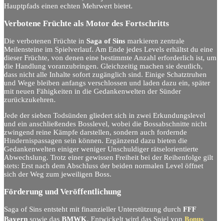
Hauptpfads einen echten Mehrwert bietet.
Verbotene Früchte als Motor des Fortschritts
Die verbotenen Früchte in
Saga of Sins
markieren zentrale
Meilensteine im Spielverlauf. Am Ende jedes Levels erhältst du eine
dieser Früchte, von denen eine bestimmte Anzahl erforderlich ist, um
die Handlung voranzubringen. Gleichzeitig machen sie deutlich,
dass nicht alle Inhalte sofort zugänglich sind. Einige Schatztruhen
und Wege bleiben anfangs verschlossen und laden dazu ein, später
mit neuen Fähigkeiten in die Gedankenwelten der Sünder
zurückzukehren.
Jede der sieben Todsünden gliedert sich in zwei Erkundungslevel
und ein anschließendes Bosslevel, wobei die Bossabschnitte nicht
zwingend reine Kämpfe darstellen, sondern auch fordernde
Hindernispassagen sein können. Ergänzend dazu bieten die
Gedankenwelten einiger weniger Unschuldiger rätselorientierte
Abwechslung. Trotz einer gewissen Freiheit bei der Reihenfolge gilt
stets: Erst nach dem Abschluss der beiden normalen Level öffnet
sich der Weg zum jeweiligen Boss.
Förderung und Veröffentlichung
Saga of Sins entsteht mit finanzieller Unterstützung durch
FFF
Bonus
Bayern
sowie das
BMWK
. Entwickelt wird das Spiel von