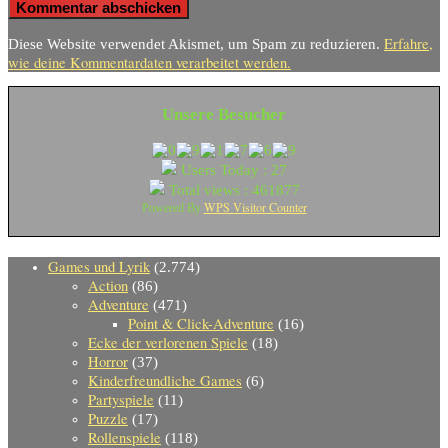
Erfahre,
Diese Website verwendet Akismet, um Spam zu reduzieren.
wie deine Kommentardaten verarbeitet werden.
Unsere Besucher
Users Today : 27
Total views : 461877
WPS Visitor Counter
Powered By
Games und Lyrik
(2.774)
Action
(86)
Adventure
(471)
Point & Click-Adventure
(16)
Ecke der verlorenen Spiele
(18)
Horror
(37)
Kinderfreundliche Games
(6)
Partyspiele
(11)
Puzzle
(17)
Rollenspiele
(118)