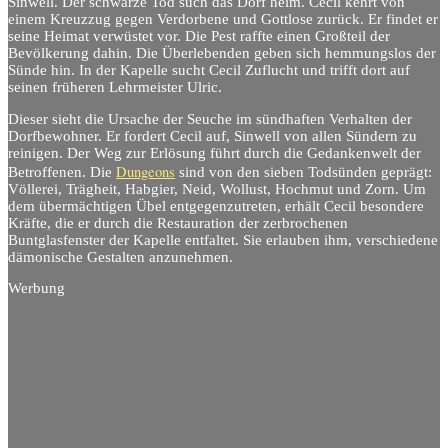
Sinwell. Der schwarze Tod such das Dorf heim. Cecil kehrt von
einem Kreuzzug gegen Verdorbene und Gottlose zurück. Er findet er
seine Heimat verwüstet vor. Die Pest raffte einen Großteil der
Bevölkerung dahin. Die Überlebenden geben sich hemmungslos der
Sünde hin. In der Kapelle sucht Cecil Zuflucht und trifft dort auf
seinen früheren Lehrmeister Ulric.
Dieser sieht die Ursache der Seuche im sündhaften Verhalten der
Dorfbewohner. Er fordert Cecil auf, Sinwell von allen Sündern zu
reinigen. Der Weg zur Erlösung führt durch die Gedankenwelt der
Dungeons
Betroffenen. Die
sind von den sieben Todsünden geprägt:
Völlerei, Trägheit, Habgier, Neid, Wollust, Hochmut und Zorn. Um
dem übermächtigen Übel entgegenzutreten, erhält Cecil besondere
Kräfte, die er durch die Restauration der zerbrochenen
Buntglasfenster der Kapelle entfaltet. Sie erlauben ihm, verschiedene
dämonische Gestalten anzunehmen.
Werbung