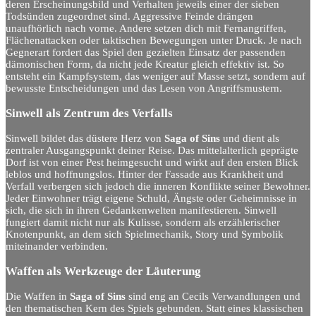
deren Erscheinungsbild und Verhalten jeweils einer der sieben
Todsünden zugeordnet sind. Aggressive Feinde drängen
unaufhörlich nach vorne. Andere setzen dich mit Fernangriffen,
Flächenattacken oder taktischen Bewegungen unter Druck. Je nach
Gegnerart fordert das Spiel den gezielten Einsatz der passenden
dämonischen Form, da nicht jede Kreatur gleich effektiv ist. So
entsteht ein Kampfsystem, das weniger auf Masse setzt, sondern auf
bewusste Entscheidungen und das Lesen von Angriffsmustern.
Sinwell als Zentrum des Verfalls
Sinwell bildet das düstere Herz von
Saga of Sins
und dient als
zentraler Ausgangspunkt deiner Reise. Das mittelalterlich geprägte
Dorf ist von einer Pest heimgesucht und wirkt auf den ersten Blick
leblos und hoffnungslos. Hinter der Fassade aus Krankheit und
Verfall verbergen sich jedoch die inneren Konflikte seiner Bewohner.
Jeder Einwohner trägt eigene Schuld, Ängste oder Geheimnisse in
sich, die sich in ihren Gedankenwelten manifestieren. Sinwell
fungiert damit nicht nur als Kulisse, sondern als erzählerischer
Knotenpunkt, an dem sich Spielmechanik, Story und Symbolik
miteinander verbinden.
Waffen als Werkzeuge der Läuterung
Die Waffen in
Saga of Sins
sind eng an Cecils Verwandlungen und
den thematischen Kern des Spiels gebunden. Statt eines klassischen