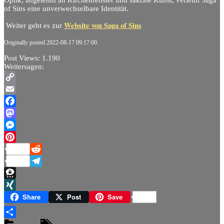
of Sins eine unverwechselbare Identität.
Website von Saga of Sins
Weiter geht es zur
Originally posted 2022-08-17 09:17:00.
Post Views:
1.190
Weitersagen:
Copy
Link
Email
Facebook
Mastodon
Messenger
Pinterest
Reddit
Telegram
Threema
XING
Share
Post
Save
Teilen