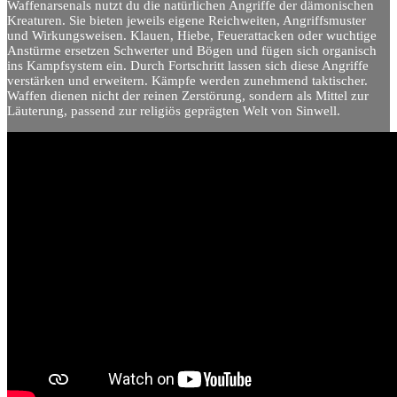
Waffenarsenals nutzt du die natürlichen Angriffe der dämonischen
Kreaturen. Sie bieten jeweils eigene Reichweiten, Angriffsmuster
und Wirkungsweisen. Klauen, Hiebe, Feuerattacken oder wuchtige
Anstürme ersetzen Schwerter und Bögen und fügen sich organisch
ins Kampfsystem ein. Durch Fortschritt lassen sich diese Angriffe
verstärken und erweitern. Kämpfe werden zunehmend taktischer.
Waffen dienen nicht der reinen Zerstörung, sondern als Mittel zur
Läuterung, passend zur religiös geprägten Welt von Sinwell.