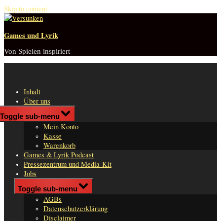
Skip to content
Games und Lyrik
Von Spielen inspiriert
Inhalt
Über uns
Shop
Toggle sub-menu
n
Mein Konto
er
Kasse
Warenkorb
Games & Lyrik Podcast
Pressezentrum und Media-Kit
Jobs
Impressum
Toggle sub-menu
AGBs
Datenschutzerklärung
Disclaimer