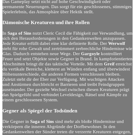
Das Gameplay setzt nicht auf hohe Geschwindigkeit oder
permanente Neuerungen. Das sorgt für ein geschlossenes, stimmiges
Spielerlebnis, das Atmosphäre über Hektik stellt.
Dämonische Kreaturen und ihre Rollen
In
Saga of Sins
nutzt Cleric Cecil die Fähigkeit zur Verwandlung, um
sich den Herausforderungen in den Gedankenwelten anzupassen.
Jede Kreatur erfüllt dabei eine klar definierte Rolle. Der
Werwolf
steht für rohe Gewalt und zertrümmert zerbrechliche Hindernisse wie
Glas. Dadurch entstehen neue Wege. Der
Gargoyle
kontrolliert
Feuer und setzt Objekte sowie Gegner in Brand. In kampforientierten
Abschnitten bringt dir das taktische Vorteile. Mit dem
Greif
erreichst
du vertikale Bereiche, kletterst an Wänden entlang und überwindest
Höhenunterschiede, die anderen Formen verschlossen bleiben.
Zuletzt steht dir der Eber zur Verfügung. Mit wuchtigen Attacken
und Anstürmen durchbricht er Barrieren und treibt Feindgruppen
auseinander. Der gezielte Wechsel zwischen diesen Kreaturen prägt
das Spielgefühl und verbindet Leveldesign, Rätsel und Kämpfe zu
einem geschlossenen System.
Gegner als Spiegel der Todsünden
Die Gegner in
Saga of Sins
sind mehr als bloße Hindernisse und
verkörpern die inneren Abgründe der Dorfbewohner. In den
Gedankenwelten der Sünder treten dir verzerrte Kreaturen entgegen,