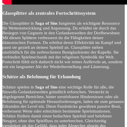
Glassplitter als zentrales Fortschrittssystem
Die Glassplitter in
Saga of Sins
fungieren als wichtigste Ressource
für Weiterentwicklung und Anpassung. Du erhältst sie durch das
Besiegen von Gegnern in den Gedankenwelten der Dorfbewohner.
Mit diesen Splittern verbesserst du die Fähigkeiten deiner
dämonischen Formen. Du erhöhst deren Effektivität im Kampf und
passt sie gezielt an deinen Spielstil an. Glassplitter stehen
sinnbildlich für die zerbrochenen Buntglasfenster der Kapelle. Sie
verbinden Spielmechanik mit der religiösen Symbolik der Welt.
Fortschritt fühlt sich dadurch nicht wie reines Aufleveln an, sondern
wie ein langsamer Akt der Wiederherstellung und Läuterung.
Schätze als Belohnung für Erkundung
Schätze spielen in
Saga of Sins
eine wichtige Rolle für alle, die
Sinwells Gedankenwelten gründlich erforschen. Versteckt in
abgelegenen Bereichen, hinter zerstörbaren Hindernissen oder als
Belohnung für optionale Herausforderungen, laden sie zum genauen
Erkunden der Level ein. Diese Fundstücke gewähren passive Boni,
verbessern Werte oder erleichtern bestimmte Spielsituationen.
Schätze fördern damit einen bedachten Spielstil und belohnen
Neugier, ohne den Spielfluss zu unterbrechen. Gleichzeitig
verstärken sie das Gefühl, dass jeder Abstecher abseits des