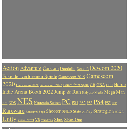
Action
Devcom 2020
Adventure
Capcom
Daedalic
Deck 13
Gamescom
Ecke der verlorenen Spiele
Gamescom 2019
2020
Horror
GBA
GB
Gamescom 2021
Gamescom 2023
Games from Spain
GBC
Indie Arena Booth 2022
Jump & Run
Mega Man
Kalypso Media
NES
PC
PS4
PS1
Nintendo Switch
PS2
PS5
NDS
PS3
PSP
N64
Rareware
Strategie
Shooter
SNES
Switch
State of Play
Rennspiel
Sega
Unity
Xbox
XBox One
VR
Visual Novel
Windows