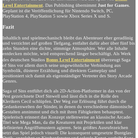
Level Entertainment
. Das Publishing übernimmt
Just for Games
.
Geplant ist die Veröffentlichung für Nintendo Switch, PC,
PlayStation 4, PlayStation 5 sowie Xbox Series X und S.
Fazit
Inhaltlich und spielmechanisch bleibt das Abenteuer eher geradlinig
und verzichtet auf großen Tiefgang, entfaltet dafür aber über fünf bis
zehn Stunden eine dichte, stimmige Atmosphäre. Wer alle Inhalte
entdecken möchte, wird entsprechend länger beschäftigt. Als Werk
Bonus Level Entertainment
des deutschen Studios
überzeugt Saga
of Sins vor allem durch seine ungewöhnliche Verbindung aus
Symbolik, düsterer Erzählung und direktem Gameplay und
positioniert sich damit als eigenständiger Vertreter des Story Arcade
Genres.
Saga of Sins entführt dich als 2D-Action-Platformer in das von der
Pest gezeichnete Dorf Sinwell und lässt dich in die Rolle des
Klerikers Cecil schlüpfen. Der Weg zur Erlösung führt durch die
Gedankenwelten der Sünder, in denen du verschiedene dämonische
Gestalten annimmst und dich mit ihren Fähigkeiten behauptest.
Spielerisch erinnert das Konzept stellenweise an klassische Arcade-
Titel wie Mega Man, da die Kreaturen mit Projektilen und klar
definierten Angriffsmustern agieren. Sein größtes Ausrufezeichen
setzt das Spiel jedoch visuell: Die konsequent umgesetzte Buntglas-
Optik, angelehnt an Kirchenfenster und sakrale Kunst, verleiht Saga