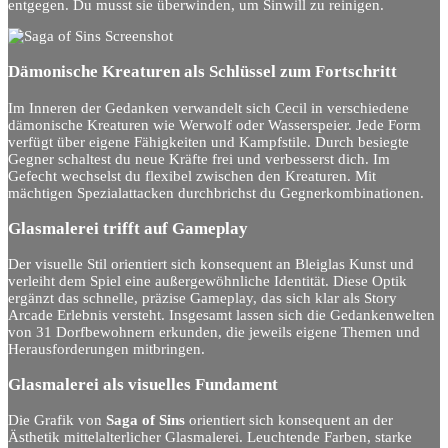
entgegen. Du musst sie überwinden, um Sinwill zu reinigen.
Dämonische Kreaturen als Schlüssel zum Fortschritt
Im Inneren der Gedanken verwandelt sich Cecil in verschiedene
dämonische Kreaturen wie Werwolf oder Wasserspeier. Jede Form
verfügt über eigene Fähigkeiten und Kampfstile. Durch besiegte
Gegner schaltest du neue Kräfte frei und verbesserst dich. Im
Gefecht wechselst du flexibel zwischen den Kreaturen. Mit
mächtigen Spezialattacken durchbrichst du Gegnerkombinationen.
Glasmalerei trifft auf Gameplay
Der visuelle Stil orientiert sich konsequent an Bleiglas Kunst und
verleiht dem Spiel eine außergewöhnliche Identität. Diese Optik
ergänzt das schnelle, präzise Gameplay, das sich klar als Story
Arcade Erlebnis versteht. Insgesamt lassen sich die Gedankenwelten
von 31 Dorfbewohnern erkunden, die jeweils eigene Themen und
Herausforderungen mitbringen.
Glasmalerei als visuelles Fundament
Die Grafik von
Saga of Sins
orientiert sich konsequent an der
Ästhetik mittelalterlicher Glasmalerei. Leuchtende Farben, starke