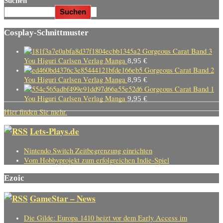
Suchen
Suchen
Cosplay-Schnittmuster
Gorgeous Carat Band 3
You Higuri Carlsen Verlag Manga
8,95
€
Gorgeous Carat Band 2
You Higuri Carlsen Verlag Manga
8,95
€
Gorgeous Carat Band 1
You Higuri Carlsen Verlag Manga
9,95
€
Hier finden Sie mehr.
Lets-Plays.de
Nintendo Switch Zeitbegrenzung einrichten
Vom Hobbyprojekt zum erfolgreichen Indie-Spiel
Ezoic
GameStar – News
Die Gilde: Europa 1410 heizt vor dem Early Access im