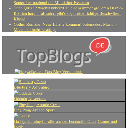
September nochmal die Mittelalter-Essen an
Titan Quest 2 wächst unbeirrt zu einem immer größeren Diablo-
Rivalen heran - ab sofort gibt's sogar eine richtige Beschwörer-
Klasse
Gothic Remake: Neue Inhalte kommen! Fotomodus, Marvin-
Mode und mehr bestätigt
Blueberry
Adventure
Oddada
Adventure
Ping Pong Arcade
Sport
Ga11y: Gaming für alle von der Fundación Once
Games und
Lyrik