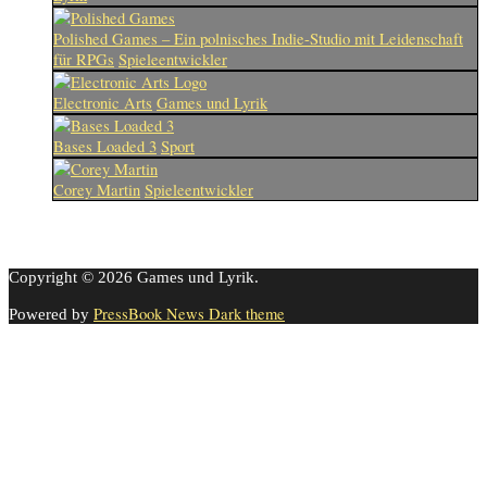
Polished Games – Ein polnisches Indie-Studio mit Leidenschaft
für RPGs
Spieleentwickler
Electronic Arts
Games und Lyrik
Bases Loaded 3
Sport
Corey Martin
Spieleentwickler
Copyright © 2026 Games und Lyrik.
PressBook News Dark theme
Powered by
Cookie-Einstellungen
Diese Webseite benutzt Cookies um die Nutzererfahrung zu
verbessern. Diese Cookies können Sie hier ausschalten.
This website uses cookies to improve your experience. We'll assume
you're ok with this, but you can opt-out if you wish.