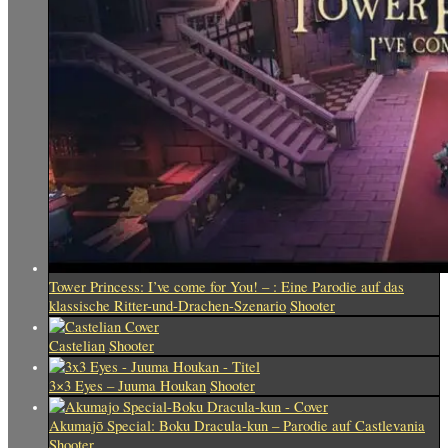
Tower Princess: I’ve come for You! – : Eine Parodie auf das
klassische Ritter-und-Drachen-Szenario
Shooter
Castelian
Shooter
3×3 Eyes – Juuma Houkan
Shooter
Akumajō Special: Boku Dracula-kun – Parodie auf Castlevania
Shooter