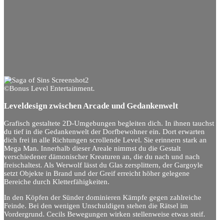
©Bonus Level Entertainment.
Leveldesign zwischen Arcade und Gedankenwelt
Grafisch gestaltete 2D-Umgebungen begleiten dich. In ihnen tauchst
du tief in die Gedankenwelt der Dorfbewohner ein. Dort erwarten
dich frei in alle Richtungen scrollende Level. Sie erinnern stark an
Mega Man. Innerhalb dieser Areale nimmst du die Gestalt
verschiedener dämonischer Kreaturen an, die du nach und nach
freischaltest. Als Werwolf lässt du Glas zersplittern, der Gargoyle
setzt Objekte in Brand und der Greif erreicht höher gelegene
Bereiche durch Kletterfähigkeiten.
In den Köpfen der Sünder dominieren Kämpfe gegen zahlreiche
Feinde. Bei den wenigen Unschuldigen stehen die Rätsel im
Vordergrund. Cecils Bewegungen wirken stellenweise etwas steif.