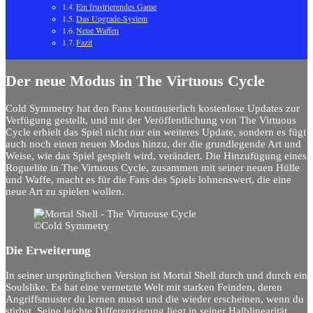
Ein frustrierendes Game
Das Upgrade-System
Neue Waffen
Fazit
Der neue Modus in The Virtuous Cycle
Cold Symmetry hat den Fans kontinuierlich kostenlose Updates zur
Verfügung gestellt, und mit der Veröffentlichung von The Virtuous
Cycle erhielt das Spiel nicht nur ein weiteres Update, sondern es fügt
auch noch einen neuen Modus hinzu, der die grundlegende Art und
Weise, wie das Spiel gespielt wird, verändert. Die Hinzufügung eines
Roguelite in The Virtuous Cycle, zusammen mit seiner neuen Hülle
und Waffe, macht es für die Fans des Spiels lohnenswert, die eine
neue Art zu spielen wollen.
©Cold Symmetry
Die Erweiterung
In seiner ursprünglichen Version ist Mortal Shell durch und durch ein
Soulslike. Es hat eine vernetzte Welt mit starken Feinden, deren
Angriffsmuster du lernen musst und die wieder erscheinen, wenn du
stirbst. Seine leichte Differenzierung liegt in seiner Halblinearität