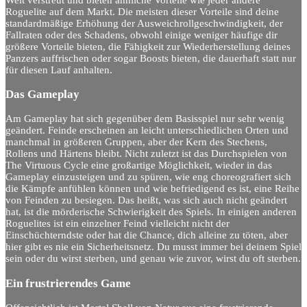
Welt verstreut und bieten ähnliche Vorteile wie jeder andere
Roguelite auf dem Markt. Die meisten dieser Vorteile sind deine
standardmäßige Erhöhung der Ausweichrollgeschwindigkeit, der
Fallraten oder des Schadens, obwohl einige weniger häufige dir
größere Vorteile bieten, die Fähigkeit zur Wiederherstellung deines
Panzers auffrischen oder sogar Boosts bieten, die dauerhaft statt nur
für diesen Lauf anhalten.
Das Gameplay
Am Gameplay hat sich gegenüber dem Basisspiel nur sehr wenig
geändert. Feinde erscheinen an leicht unterschiedlichen Orten und
manchmal in größeren Gruppen, aber der Kern des Stechens,
Rollens und Härtens bleibt. Nicht zuletzt ist das Durchspielen von
The Virtuous Cycle eine großartige Möglichkeit, wieder in das
Gameplay einzusteigen und zu spüren, wie eng choreografiert sich
die Kämpfe anfühlen können und wie befriedigend es ist, eine Reihe
von Feinden zu besiegen. Das heißt, was sich auch nicht geändert
hat, ist die mörderische Schwierigkeit des Spiels. In einigen anderen
Roguelites ist ein einzelner Feind vielleicht nicht der
Einschüchterndste oder hat die Chance, dich alleine zu töten, aber
hier gibt es nie ein Sicherheitsnetz. Du musst immer bei deinem Spiel
sein oder du wirst sterben, und genau wie zuvor, wirst du oft sterben.
Ein frustrierendes Game