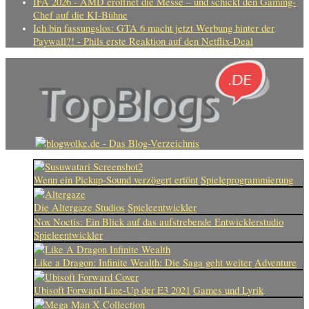
IFA 2026 - AMD eröffnet die Messe – und schickt den Gaming-
Chef auf die KI-Bühne
Ich bin fassungslos: GTA 6 macht jetzt Werbung hinter der
Paywall?! - Phils erste Reaktion auf den Netflix-Deal
Wenn ein Pickup-Sound verzögert ertönt
Spieleprogrammierung
Die Altergaze Studios
Spieleentwickler
Nox Noctis: Ein Blick auf das aufstrebende Entwicklerstudio
Spieleentwickler
Like a Dragon: Infinite Wealth: Die Saga geht weiter
Adventure
Ubisoft Forward Line-Up der E3 2021
Games und Lyrik