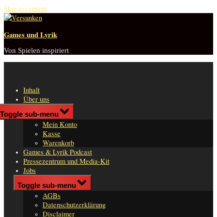
Skip to content
Games und Lyrik
Von Spielen inspiriert
Inhalt
Über uns
Shop
Toggle sub-menu
n
Mein Konto
er
Kasse
Warenkorb
Games & Lyrik Podcast
Pressezentrum und Media-Kit
Jobs
Impressum
Toggle sub-menu
AGBs
Datenschutzerklärung
Disclaimer