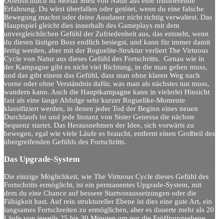
Offensichtlich ist Mortal Shell von Natur aus eine frustrierende
Erfahrung. Du wirst überfallen oder getötet, wenn du eine falsche
Bewegung machst oder deine Ausdauer nicht richtig verwaltest. Das
Hauptspiel gleicht dies innerhalb des Gameplays mit dem
unvergleichlichen Gefühl der Zufriedenheit aus, das entsteht, wenn
du diesen lästigen Boss endlich besiegst, und kann für immer damit
fertig werden, aber mit der Roguelite-Struktur verliert The Virtuous
Cycle von Natur aus dieses Gefühl des Fortschritts. Genau wie in
der Kampagne gibt es nicht viel Richtung, in die man gehen muss,
und das gibt einem das Gefühl, dass man ohne klaren Weg nach
vorne oder ohne Verständnis dafür, was man als nächstes tun muss,
wandern kann. Auch die Hauptkampagne kann in vielerlei Hinsicht
fast als eine lange Abfolge sehr kurzer Roguelike-Momente
klassifiziert werden, in denen jeder Tod der Beginn eines neuen
Durchlaufs ist und jede Instanz von Sister Genessa die nächste
Sequenz startet. Das Herausnehmen der Idee, sich vorwärts zu
bewegen, egal wie viele Läufe es braucht, entfernt einen Großteil des
übergreifenden Gefühls des Fortschritts.
Das Upgrade-System
Die einzige Möglichkeit, wie The Virtuous Cycle dieses Gefühl des
Fortschritts ermöglicht, ist ein permanentes Upgrade-System, mit
dem du eine Chance auf bessere Startvoraussetzungen oder die
Fähigkeit hast. Auf rein struktureller Ebene ist dies eine gute Art, ein
langsames Fortschreiten zu ermöglichen, aber es dauerte mehr als 20
Läufe von jeweils 25 bis 30 Minuten um nur die Eröffnungsebene