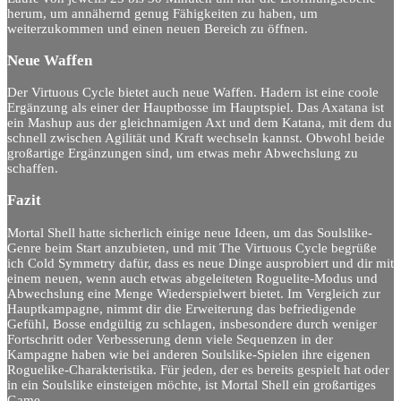
herum, um annähernd genug Fähigkeiten zu haben, um
weiterzukommen und einen neuen Bereich zu öffnen.
Neue Waffen
Der Virtuous Cycle bietet auch neue Waffen. Hadern ist eine coole
Ergänzung als einer der Hauptbosse im Hauptspiel. Das Axatana ist
ein Mashup aus der gleichnamigen Axt und dem Katana, mit dem du
schnell zwischen Agilität und Kraft wechseln kannst. Obwohl beide
großartige Ergänzungen sind, um etwas mehr Abwechslung zu
schaffen.
Fazit
Mortal Shell hatte sicherlich einige neue Ideen, um das Soulslike-
Genre beim Start anzubieten, und mit The Virtuous Cycle begrüße
ich Cold Symmetry dafür, dass es neue Dinge ausprobiert und dir mit
einem neuen, wenn auch etwas abgeleiteten Roguelite-Modus und
Abwechslung eine Menge Wiederspielwert bietet. Im Vergleich zur
Hauptkampagne, nimmt dir die Erweiterung das befriedigende
Gefühl, Bosse endgültig zu schlagen, insbesondere durch weniger
Fortschritt oder Verbesserung denn viele Sequenzen in der
Kampagne haben wie bei anderen Soulslike-Spielen ihre eigenen
Roguelike-Charakteristika. Für jeden, der es bereits gespielt hat oder
in ein Soulslike einsteigen möchte, ist Mortal Shell ein großartiges
Game.