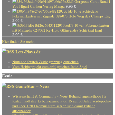
Gorgeous Carat Band 1
You Higuri Carlsen Verlag Manga
9,95
€
10 verschiedene
Pokemonkarten mit Zygarde 028/073 Holo Weg des Champs Engl.
2,00
€
10 ver. Pokemonkarten
mit Manaphy 024/072 Re-Holo Glänzendes Schicksal Engl
2,00
€
Hier finden Sie mehr.
Lets-Plays.de
Nintendo Switch Zeitbegrenzung einrichten
Vom Hobbyprojekt zum erfolgreichen Indie-Spiel
Ezoic
GameStar – News
Wissenschafft & Community - Neue Behandlungsmethode für
Katzen soll ihre Lebensspanne »von 15 auf 30 Jahre verdoppeln«
und über 1.200 Kommentare setzen sich damit kritisch
auseinander