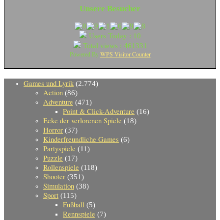
Unsere Besucher
Users Today : 10
Total views : 461331
WPS Visitor Counter
Powered By
Games und Lyrik
(2.774)
Action
(86)
Adventure
(471)
Point & Click-Adventure
(16)
Ecke der verlorenen Spiele
(18)
Horror
(37)
Kinderfreundliche Games
(6)
Partyspiele
(11)
Puzzle
(17)
Rollenspiele
(118)
Shooter
(351)
Simulation
(38)
Sport
(115)
Fußball
(5)
Rennspiele
(7)