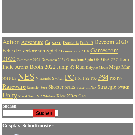
Action
Devcom 2020
Adventure
Capcom
Daedalic
Deck 13
Gamescom
Ecke der verlorenen Spiele
Gamescom 2019
2020
Horror
GBA
GB
Gamescom 2021
Gamescom 2023
Games from Spain
GBC
Indie Arena Booth 2022
Jump & Run
Mega Man
Kalypso Media
NES
PC
PS4
PS1
Nintendo Switch
PS2
PS5
NDS
PS3
PSP
N64
Rareware
Strategie
Shooter
SNES
Switch
State of Play
Rennspiel
Sega
Unity
Xbox
XBox One
VR
Visual Novel
Windows
Suchen
Suchen
Cosplay-Schnittmuster