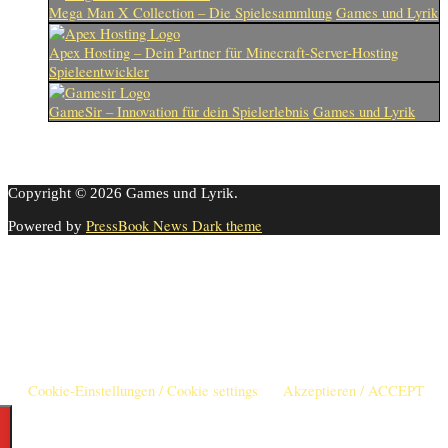
Mega Man X Collection – Die Spielesammlung
Games und Lyrik
Apex Hosting – Dein Partner für Minecraft-Server-Hosting
Spieleentwickler
GameSir – Innovation für dein Spielerlebnis
Games und Lyrik
Copyright © 2026 Games und Lyrik.
PressBook News Dark theme
Powered by
Cookie-Einstellungen
Diese Webseite benutzt Cookies um die Nutzererfahrung zu
verbessern. Diese Cookies können Sie hier ausschalten.
This website uses cookies to improve your experience. We'll assume
you're ok with this, but you can opt-out if you wish.
Cookie-Einstellungen / Cookie settings
Akzeptieren / ACCEPT