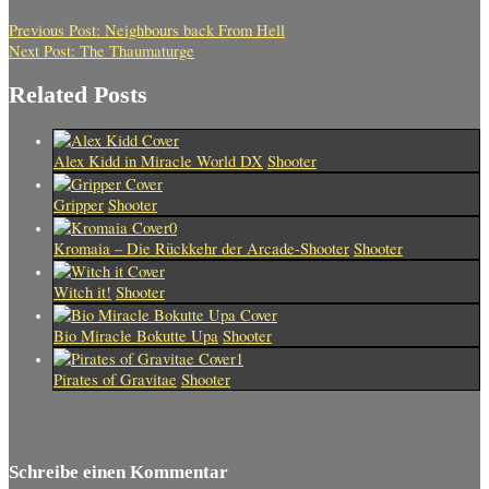
Previous Post:
Neighbours back From Hell
Next Post:
The Thaumaturge
Related Posts
Alex Kidd in Miracle World DX
Shooter
Gripper
Shooter
Kromaia – Die Rückkehr der Arcade-Shooter
Shooter
Witch it!
Shooter
Bio Miracle Bokutte Upa
Shooter
Pirates of Gravitae
Shooter
Schreibe einen Kommentar