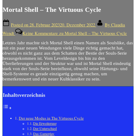
Mortal Shell – The Virtuous Cycle
Posted on
28. Februar 2023
20. Dezember 2022
By
Claudia
Wendt
Keine Kommentare
zu Mortal Shell – The Virtuous Cycle
Letztes Jahr machte sich Mortal Shell einen Namen als Soulslike, das
mit ein paar neuen Wendungen viele Dinge richtig gemacht hat,
obwohl es nicht ganz aus dem Schatten der Bestie der Souls-Serie
herausgekommen ist. Vom Leveldesign bis hin zu den
Überlieferungen und der Struktur war und ist Mortal Shell eindeutig
stark von der Souls-Serie beeinflusst, obwohl seine Härtungs- und
Shell-Systeme es gerade einzigartig genug machen, um
bemerkenswert und ein neuer Kultklassiker zu sein.
Inhaltsverzeichnis
Der neue Modus in The Virtuous Cycle
Die Erweiterung
Der Unterschied
Das Gameplay